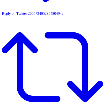
Reply on Twitter 2065734052854804942