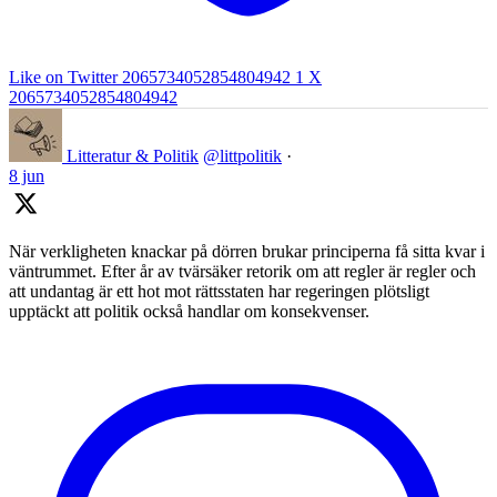
Like on Twitter 2065734052854804942
1
X
2065734052854804942
Litteratur & Politik
@littpolitik
·
8 jun
När verkligheten knackar på dörren brukar principerna få sitta kvar i
väntrummet. Efter år av tvärsäker retorik om att regler är regler och
att undantag är ett hot mot rättsstaten har regeringen plötsligt
upptäckt att politik också handlar om konsekvenser.