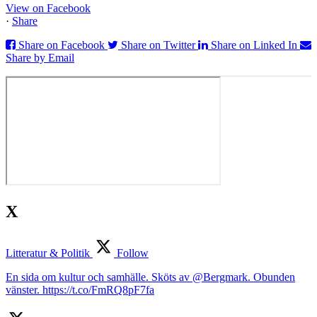
View on Facebook
·
Share
Share on Facebook
Share on Twitter
Share on Linked In
Share by Email
X
Litteratur & Politik
Follow
En sida om kultur och samhälle. Sköts av @Bergmark. Obunden
vänster. https://t.co/FmRQ8pF7fa