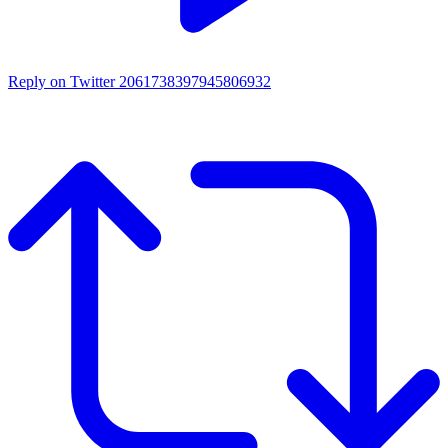
Reply on Twitter 2061738397945806932