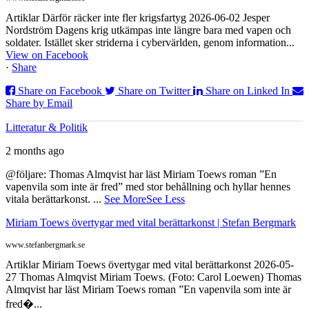
Artiklar Därför räcker inte fler krigsfartyg 2026-06-02 Jesper
Nordström Dagens krig utkämpas inte längre bara med vapen och
soldater. Istället sker striderna i cybervärlden, genom information...
View on Facebook
·
Share
Share on Facebook
Share on Twitter
Share on Linked In
Share by Email
Litteratur & Politik
2 months ago
@följare: Thomas Almqvist har läst Miriam Toews roman ”En
vapenvila som inte är fred” med stor behållning och hyllar hennes
vitala berättarkonst.
...
See More
See Less
Miriam Toews övertygar med vital berättarkonst | Stefan Bergmark
www.stefanbergmark.se
Artiklar Miriam Toews övertygar med vital berättarkonst 2026-05-
27 Thomas Almqvist Miriam Toews. (Foto: Carol Loewen) Thomas
Almqvist har läst Miriam Toews roman ”En vapenvila som inte är
fred�...