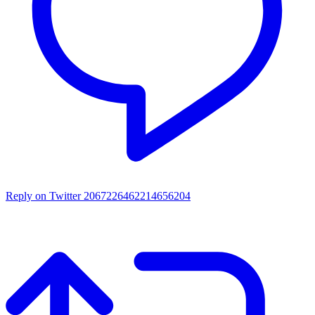
Reply on Twitter 2067226462214656204