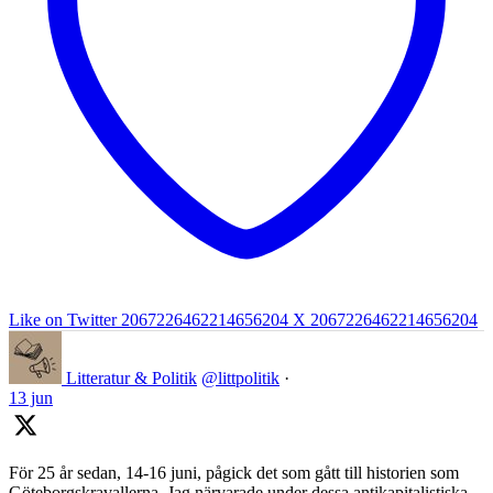
Like on Twitter 2067226462214656204
X
2067226462214656204
Litteratur & Politik
@littpolitik
·
13 jun
För 25 år sedan, 14-16 juni, pågick det som gått till historien som
Göteborgskravallerna. Jag närvarade under dessa antikapitalistiska