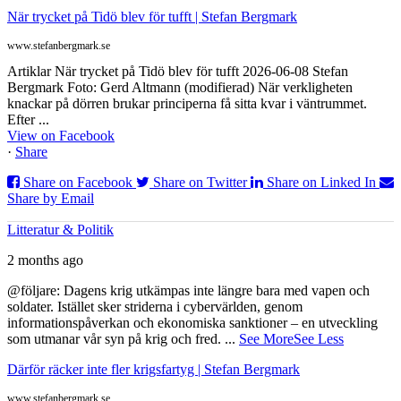
När trycket på Tidö blev för tufft | Stefan Bergmark
www.stefanbergmark.se
Artiklar När trycket på Tidö blev för tufft 2026-06-08 Stefan
Bergmark Foto: Gerd Altmann (modifierad) När verkligheten
knackar på dörren brukar principerna få sitta kvar i väntrummet.
Efter ...
View on Facebook
·
Share
Share on Facebook
Share on Twitter
Share on Linked In
Share by Email
Litteratur & Politik
2 months ago
@följare: Dagens krig utkämpas inte längre bara med vapen och
soldater. Istället sker striderna i cybervärlden, genom
informationspåverkan och ekonomiska sanktioner – en utveckling
som utmanar vår syn på krig och fred.
...
See More
See Less
Därför räcker inte fler krigsfartyg | Stefan Bergmark
www.stefanbergmark.se