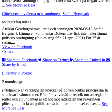
händelserna samtidigt som jag försöker hitta svaret på frågan Varför?
...
See More
See Less
Göteborgskravallerna och sanningen | Stefan Bergmark
www.stefanbergmark.se
Artiklar Göteborgskravallerna och sanningen 2026-06-13 Stefan
Bergmark Lämna en kommentar Dottern Liv fick inte heller lämna
polisens omringning (foto av mig från 21 april 2001) För 25 år
sedan,...
View on Facebook
·
Share
Share on Facebook
Share on Twitter
Share on Linked In
Share by Email
Litteratur & Politik
2 months ago
@följare: När verkligheten knackar på dörren brukar principerna få
sitta kvar i väntrummet. Efter år av tvärsäker retorik om att regler är
regler och att undantag är ett hot mot rättsstaten har regeringen
plötsligt upptäckt att politik också handlar om konsekvenser.
...
See
More
See Less