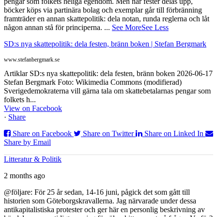
pengar som folkets heliga egendom. Men när fester delas upp,
böcker köps via partinära bolag och exemplar går till förbränning
framträder en annan skattepolitik: dela notan, runda reglerna och låt
någon annan stå för principerna.
...
See More
See Less
SD:s nya skattepolitik: dela festen, bränn boken | Stefan Bergmark
www.stefanbergmark.se
Artiklar SD:s nya skattepolitik: dela festen, bränn boken 2026-06-17
Stefan Bergmark Foto: Wikimedia Commons (modifierad)
Sverigedemokraterna vill gärna tala om skattebetalarnas pengar som
folkets h...
View on Facebook
·
Share
Share on Facebook
Share on Twitter
Share on Linked In
Share by Email
Litteratur & Politik
2 months ago
@följare: För 25 år sedan, 14-16 juni, pågick det som gått till
historien som Göteborgskravallerna. Jag närvarade under dessa
antikapitalistiska protester och ger här en personlig beskrivning av