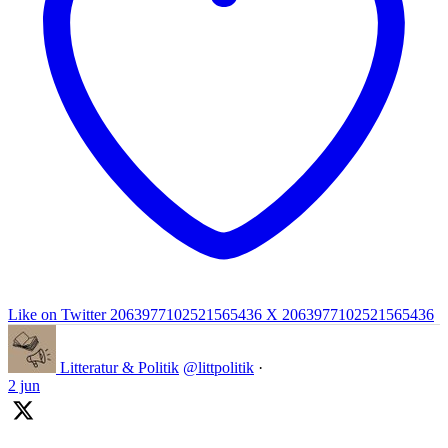
Like on Twitter 2063977102521565436
X
2063977102521565436
Litteratur & Politik
@littpolitik
·
2 jun