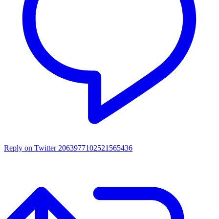
Reply on Twitter 2063977102521565436