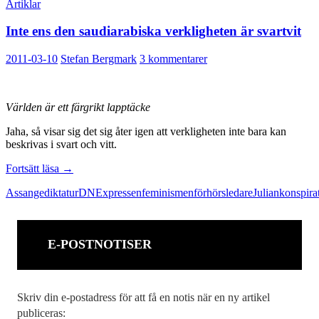
Artiklar
Inte ens den saudiarabiska verkligheten är svartvit
2011-03-10
Stefan Bergmark
3 kommentarer
Världen är ett färgrikt lapptäcke
Jaha, så visar sig det sig åter igen att verkligheten inte bara kan
beskrivas i svart och vitt.
Inte
Fortsätt läsa
→
ens
Assange
diktatur
DN
Expressen
feminismen
förhörsledare
Julian
konspira
den
saudiarabiska
verkligheten
är
E-POSTNOTISER
svartvit
Skriv din e-postadress för att få en notis när en ny artikel
publiceras: