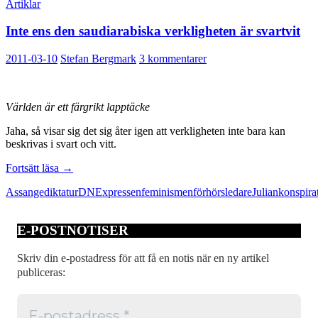
Artiklar
Inte ens den saudiarabiska verkligheten är svartvit
2011-03-10
Stefan Bergmark
3 kommentarer
Världen är ett färgrikt lapptäcke
Jaha, så visar sig det sig åter igen att verkligheten inte bara kan
beskrivas i svart och vitt.
Inte
Fortsätt läsa
→
ens
Assange
diktatur
DN
Expressen
feminismen
förhörsledare
Julian
konspira
den
saudiarabiska
verkligheten
E-POSTNOTISER
är
svartvit
Skriv din e-postadress för att få en notis när en ny artikel
publiceras: