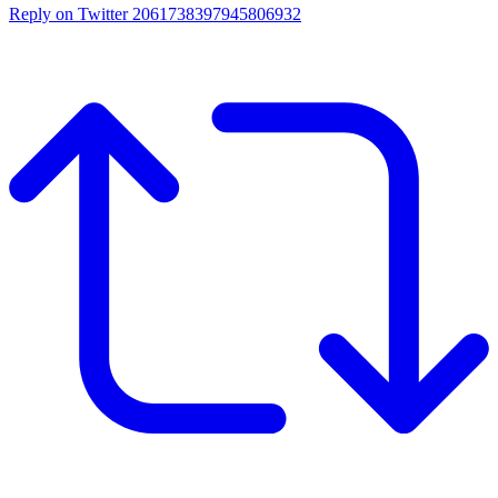
Reply on Twitter 2061738397945806932