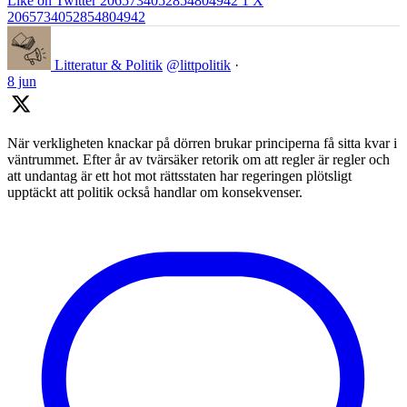
Like on Twitter 2065734052854804942
1
X
2065734052854804942
Litteratur & Politik
@littpolitik
·
8 jun
När verkligheten knackar på dörren brukar principerna få sitta kvar i
väntrummet. Efter år av tvärsäker retorik om att regler är regler och
att undantag är ett hot mot rättsstaten har regeringen plötsligt
upptäckt att politik också handlar om konsekvenser.