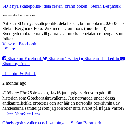
SD:s nya skattepolitik: dela festen, bränn boken | Stefan Bergmark
www.stefanbergmark.se
Artiklar SD:s nya skattepolitik: dela festen, bränn boken 2026-06-17
Stefan Bergmark Foto: Wikimedia Commons (modifierad)
Sverigedemokraterna vill gärna tala om skattebetalarnas pengar som
folkets h...
View on Facebook
·
Share
Share on Facebook
Share on Twitter
Share on Linked In
Share by Email
Litteratur & Politik
2 months ago
@följare: För 25 år sedan, 14-16 juni, pågick det som gått till
historien som Göteborgskravallerna. Jag närvarade under dessa
antikapitalistiska protester och ger här en personlig beskrivning av
händelserna samtidigt som jag försöker hitta svaret på frågan Varför?
...
See More
See Less
Göteborgskravallerna och sanningen | Stefan Bergmark