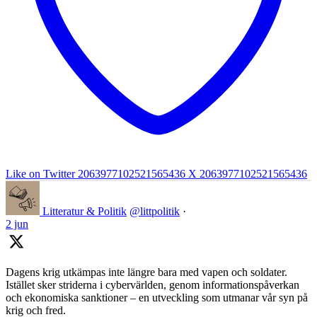
Like on Twitter 2063977102521565436
X
2063977102521565436
Litteratur & Politik
@littpolitik
·
2 jun
Dagens krig utkämpas inte längre bara med vapen och soldater.
Istället sker striderna i cybervärlden, genom informationspåverkan
och ekonomiska sanktioner – en utveckling som utmanar vår syn på
krig och fred.