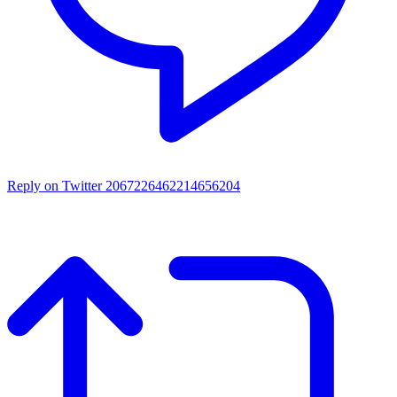
Reply on Twitter 2067226462214656204