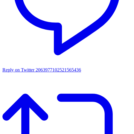
Reply on Twitter 2063977102521565436