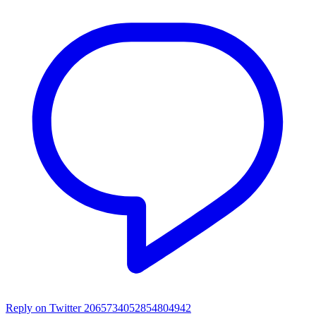
Reply on Twitter 2065734052854804942