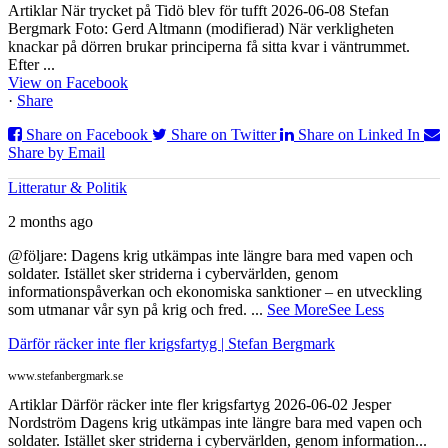
Artiklar När trycket på Tidö blev för tufft 2026-06-08 Stefan
Bergmark Foto: Gerd Altmann (modifierad) När verkligheten
knackar på dörren brukar principerna få sitta kvar i väntrummet.
Efter ...
View on Facebook
·
Share
Share on Facebook
Share on Twitter
Share on Linked In
Share by Email
Litteratur & Politik
2 months ago
@följare: Dagens krig utkämpas inte längre bara med vapen och
soldater. Istället sker striderna i cybervärlden, genom
informationspåverkan och ekonomiska sanktioner – en utveckling
som utmanar vår syn på krig och fred.
...
See More
See Less
Därför räcker inte fler krigsfartyg | Stefan Bergmark
www.stefanbergmark.se
Artiklar Därför räcker inte fler krigsfartyg 2026-06-02 Jesper
Nordström Dagens krig utkämpas inte längre bara med vapen och
soldater. Istället sker striderna i cybervärlden, genom information...