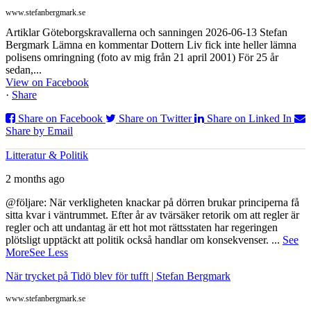
www.stefanbergmark.se
Artiklar Göteborgskravallerna och sanningen 2026-06-13 Stefan
Bergmark Lämna en kommentar Dottern Liv fick inte heller lämna
polisens omringning (foto av mig från 21 april 2001) För 25 år
sedan,...
View on Facebook
·
Share
Share on Facebook
Share on Twitter
Share on Linked In
Share by Email
Litteratur & Politik
2 months ago
@följare: När verkligheten knackar på dörren brukar principerna få
sitta kvar i väntrummet. Efter år av tvärsäker retorik om att regler är
regler och att undantag är ett hot mot rättsstaten har regeringen
plötsligt upptäckt att politik också handlar om konsekvenser.
...
See
More
See Less
När trycket på Tidö blev för tufft | Stefan Bergmark
www.stefanbergmark.se