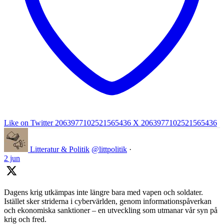
Like on Twitter 2063977102521565436
X
2063977102521565436
Litteratur & Politik
@littpolitik
·
2 jun
Dagens krig utkämpas inte längre bara med vapen och soldater.
Istället sker striderna i cybervärlden, genom informationspåverkan
och ekonomiska sanktioner – en utveckling som utmanar vår syn på
krig och fred.