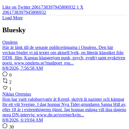
Like on Twitter 2061738397945806932
1
X
2061738397945806932
Load More
Bluesky
Opulens
Här är länk till de senaste publiceringarna i Opulens. Den här
veckan bjuder vi på texter om aktuell lyrik, en litterär klassiker från
DDR, film, Kangas klanger(om punk, psych, synth) samt nyskriven
poesi. www.opulens.se?mailpoet_rou...
8/8/2026, 7:56:58 AM
0
2
1
Niklas Orrenius
Hon har varit valobservatör åt Kreml, skrivit åt nazister och kämpat
för ett vitt Sverige. I dag hoppar Nya Tider-grundaren Sanna Hill av,
efter 18 år i extremhögerns tjänst. Jag hoppas många vill läsa dagens
stora DN-intervju: www.dn.se/sverige/kvin...
8/8/2026, 6:19:04 AM
30