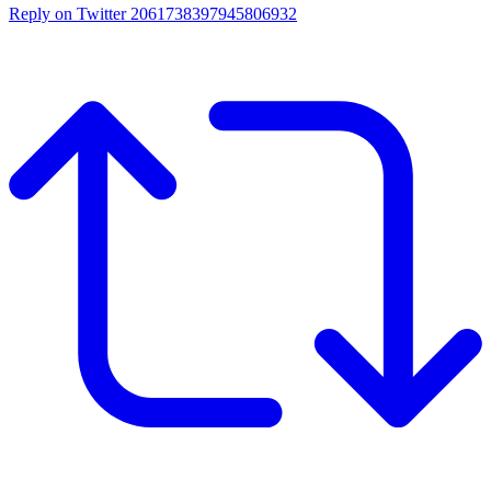
Reply on Twitter 2061738397945806932