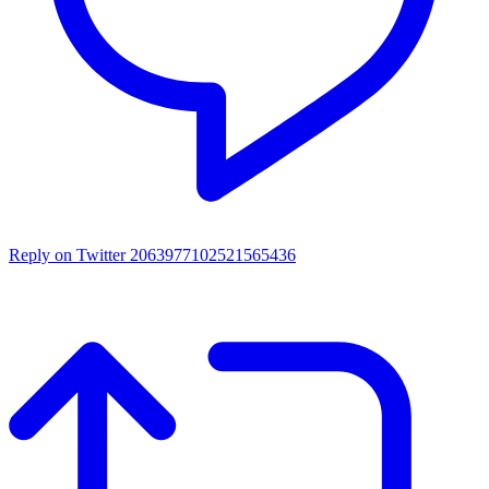
Reply on Twitter 2063977102521565436