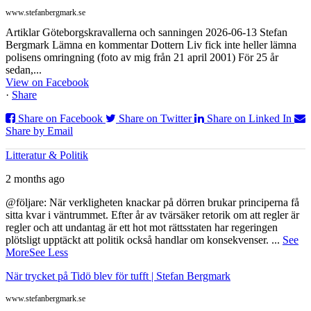
www.stefanbergmark.se
Artiklar Göteborgskravallerna och sanningen 2026-06-13 Stefan
Bergmark Lämna en kommentar Dottern Liv fick inte heller lämna
polisens omringning (foto av mig från 21 april 2001) För 25 år
sedan,...
View on Facebook
·
Share
Share on Facebook
Share on Twitter
Share on Linked In
Share by Email
Litteratur & Politik
2 months ago
@följare: När verkligheten knackar på dörren brukar principerna få
sitta kvar i väntrummet. Efter år av tvärsäker retorik om att regler är
regler och att undantag är ett hot mot rättsstaten har regeringen
plötsligt upptäckt att politik också handlar om konsekvenser.
...
See
More
See Less
När trycket på Tidö blev för tufft | Stefan Bergmark
www.stefanbergmark.se