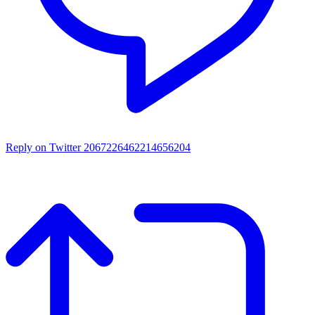
Reply on Twitter 2067226462214656204