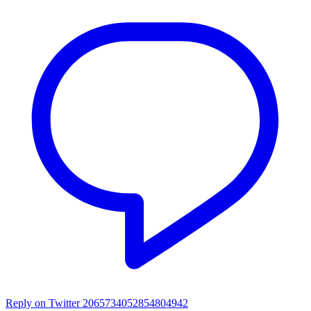
Reply on Twitter 2065734052854804942