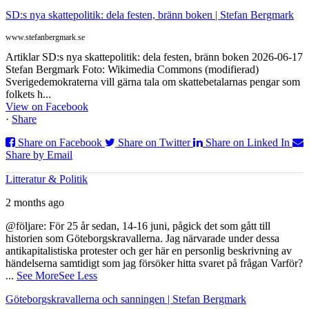
SD:s nya skattepolitik: dela festen, bränn boken | Stefan Bergmark
www.stefanbergmark.se
Artiklar SD:s nya skattepolitik: dela festen, bränn boken 2026-06-17
Stefan Bergmark Foto: Wikimedia Commons (modifierad)
Sverigedemokraterna vill gärna tala om skattebetalarnas pengar som
folkets h...
View on Facebook
·
Share
Share on Facebook
Share on Twitter
Share on Linked In
Share by Email
Litteratur & Politik
2 months ago
@följare: För 25 år sedan, 14-16 juni, pågick det som gått till
historien som Göteborgskravallerna. Jag närvarade under dessa
antikapitalistiska protester och ger här en personlig beskrivning av
händelserna samtidigt som jag försöker hitta svaret på frågan Varför?
...
See More
See Less
Göteborgskravallerna och sanningen | Stefan Bergmark