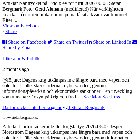
Artiklar När trycket på Tidö blev för tufft 2026-06-08 Stefan
Bergmark Foto: Gerd Altmann (modifierad) När verkligheten
knackar på dörren brukar principerna få sitta kvar i väntrummet.
Efter ...
View on Facebook
·
Share
Share on Facebook
Share on Twitter
Share on Linked In
Share by Email
Litteratur & Politik
2 months ago
@följare: Dagens krig utkämpas inte längre bara med vapen och
soldater. Istället sker striderna i cybervärlden, genom
informationspåverkan och ekonomiska sanktioner – en utveckling
som utmanar vår syn på krig och fred.
...
See More
See Less
Därför räcker inte fler krigsfartyg | Stefan Bergmark
www.stefanbergmark.se
Artiklar Därför räcker inte fler krigsfartyg 2026-06-02 Jesper
Nordström Dagens krig utkämpas inte längre bara med vapen och
soldater. Istället sker striderna i cybervärlden, genom information...