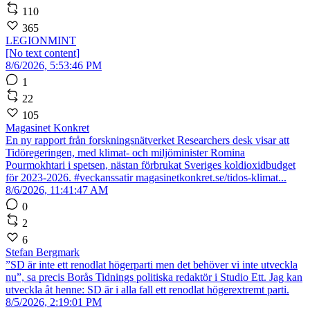
110
365
LEGIONMINT
[No text content]
8/6/2026, 5:53:46 PM
1
22
105
Magasinet Konkret
En ny rapport från forskningsnätverket Researchers desk visar att
Tidöregeringen, med klimat- och miljöminister Romina
Pourmokhtari i spetsen, nästan förbrukat Sveriges koldioxidbudget
för 2023-2026. #veckanssatir magasinetkonkret.se/tidos-klimat...
8/6/2026, 11:41:47 AM
0
2
6
Stefan Bergmark
”SD är inte ett renodlat högerparti men det behöver vi inte utveckla
nu”, sa precis Borås Tidnings politiska redaktör i Studio Ett. Jag kan
utveckla åt henne: SD är i alla fall ett renodlat högerextremt parti.
8/5/2026, 2:19:01 PM