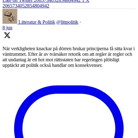
Like on Twitter 2065734052854804942
1
X
2065734052854804942
Litteratur & Politik
@littpolitik
·
8 jun
När verkligheten knackar på dörren brukar principerna få sitta kvar i
väntrummet. Efter år av tvärsäker retorik om att regler är regler och
att undantag är ett hot mot rättsstaten har regeringen plötsligt
upptäckt att politik också handlar om konsekvenser.