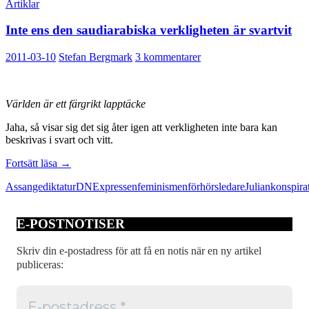
Artiklar
Inte ens den saudiarabiska verkligheten är svartvit
2011-03-10
Stefan Bergmark
3 kommentarer
Världen är ett färgrikt lapptäcke
Jaha, så visar sig det sig åter igen att verkligheten inte bara kan
beskrivas i svart och vitt.
Inte
Fortsätt läsa
→
ens
Assange
diktatur
DN
Expressen
feminismen
förhörsledare
Julian
konspira
den
saudiarabiska
verkligheten
E-POSTNOTISER
är
svartvit
Skriv din e-postadress för att få en notis när en ny artikel
publiceras: