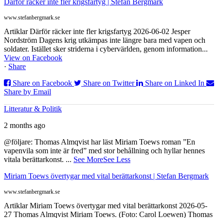
Därför räcker inte fler krigsfartyg | Stefan Bergmark
www.stefanbergmark.se
Artiklar Därför räcker inte fler krigsfartyg 2026-06-02 Jesper
Nordström Dagens krig utkämpas inte längre bara med vapen och
soldater. Istället sker striderna i cybervärlden, genom information...
View on Facebook
·
Share
Share on Facebook
Share on Twitter
Share on Linked In
Share by Email
Litteratur & Politik
2 months ago
@följare: Thomas Almqvist har läst Miriam Toews roman ”En
vapenvila som inte är fred” med stor behållning och hyllar hennes
vitala berättarkonst.
...
See More
See Less
Miriam Toews övertygar med vital berättarkonst | Stefan Bergmark
www.stefanbergmark.se
Artiklar Miriam Toews övertygar med vital berättarkonst 2026-05-
27 Thomas Almqvist Miriam Toews. (Foto: Carol Loewen) Thomas