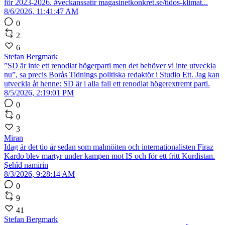
för 2023-2026. #veckanssatir magasinetkonkret.se/tidos-klimat...
8/6/2026, 11:41:47 AM
0
2
6
Stefan Bergmark
”SD är inte ett renodlat högerparti men det behöver vi inte utveckla
nu”, sa precis Borås Tidnings politiska redaktör i Studio Ett. Jag kan
utveckla åt henne: SD är i alla fall ett renodlat högerextremt parti.
8/5/2026, 2:19:01 PM
0
0
3
Miran
Idag är det tio år sedan som malmöiten och internationalisten Firaz
Kardo blev martyr under kampen mot IS och för ett fritt Kurdistan.
Şehîd namirin
8/3/2026, 9:28:14 AM
0
9
41
Stefan Bergmark