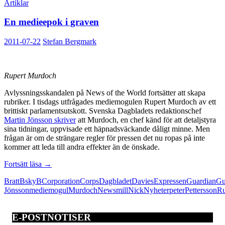
Artiklar
En medieepok i graven
2011-07-22
Stefan Bergmark
Rupert Murdoch
Avlyssningsskandalen på News of the World fortsätter att skapa
rubriker. I tisdags utfrågades mediemogulen Rupert Murdoch av ett
brittiskt parlamentsutskott. Svenska Dagbladets redaktionschef
Martin Jönsson skriver
att Murdoch, en chef känd för att detaljstyra
sina tidningar, uppvisade ett häpnadsväckande dåligt minne. Men
frågan är om de strängare regler för pressen det nu ropas på inte
kommer att leda till andra effekter än de önskade.
En
Fortsätt läsa
→
medieepok
Bratt
BskyB
Corporation
Corps
Dagbladet
Davies
Expressen
Guardian
Gu
i
Jönsson
mediemogul
Murdoch
Newsmill
Nick
Nyheter
peter
Pettersson
Ru
graven
E-POSTNOTISER