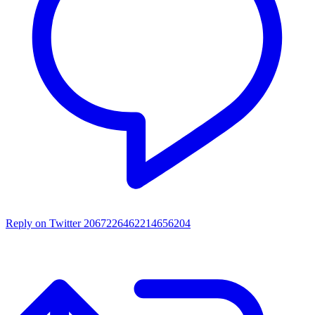
Reply on Twitter 2067226462214656204