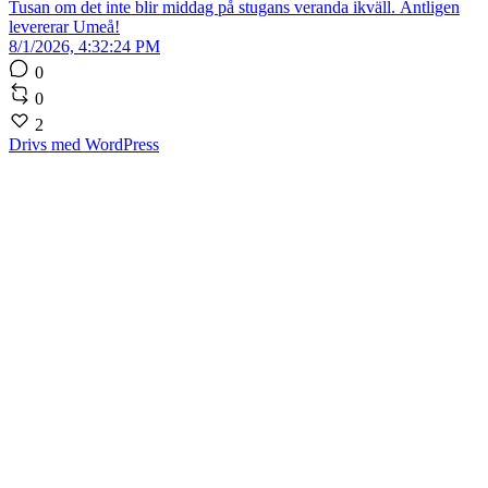
Tusan om det inte blir middag på stugans veranda ikväll. Äntligen
levererar Umeå!
8/1/2026, 4:32:24 PM
0
0
2
Drivs med WordPress