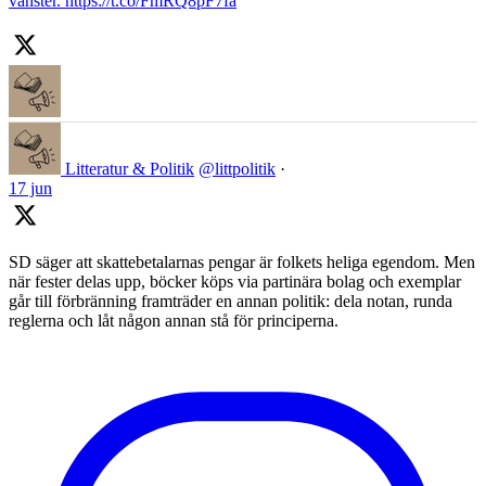
vänster. https://t.co/FmRQ8pF7fa
Litteratur & Politik
@littpolitik
·
17 jun
SD säger att skattebetalarnas pengar är folkets heliga egendom. Men
när fester delas upp, böcker köps via partinära bolag och exemplar
går till förbränning framträder en annan politik: dela notan, runda
reglerna och låt någon annan stå för principerna.