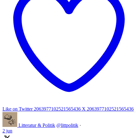
Like on Twitter 2063977102521565436
X
2063977102521565436
Litteratur & Politik
@littpolitik
·
2 jun