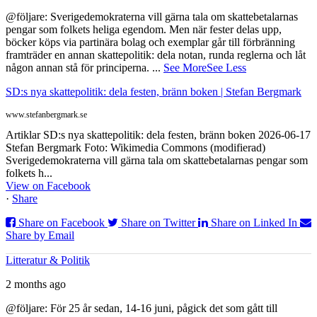
@följare: Sverigedemokraterna vill gärna tala om skattebetalarnas
pengar som folkets heliga egendom. Men när fester delas upp,
böcker köps via partinära bolag och exemplar går till förbränning
framträder en annan skattepolitik: dela notan, runda reglerna och låt
någon annan stå för principerna.
...
See More
See Less
SD:s nya skattepolitik: dela festen, bränn boken | Stefan Bergmark
www.stefanbergmark.se
Artiklar SD:s nya skattepolitik: dela festen, bränn boken 2026-06-17
Stefan Bergmark Foto: Wikimedia Commons (modifierad)
Sverigedemokraterna vill gärna tala om skattebetalarnas pengar som
folkets h...
View on Facebook
·
Share
Share on Facebook
Share on Twitter
Share on Linked In
Share by Email
Litteratur & Politik
2 months ago
@följare: För 25 år sedan, 14-16 juni, pågick det som gått till