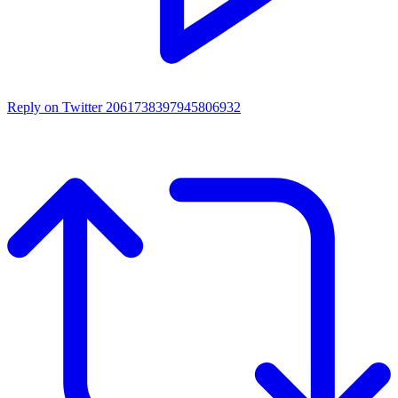
Reply on Twitter 2061738397945806932