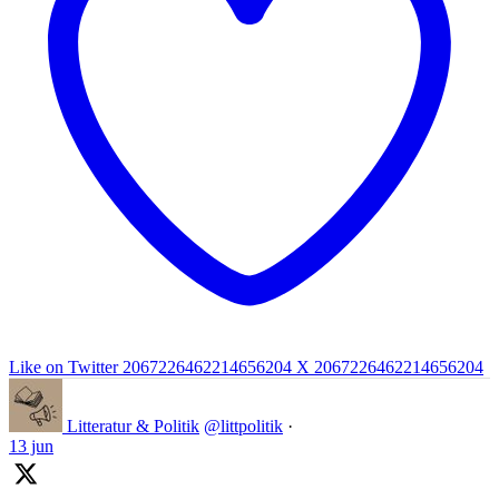
Like on Twitter 2067226462214656204
X
2067226462214656204
Litteratur & Politik
@littpolitik
·
13 jun