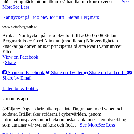
plötsligt upptäckt att politik också handlar om konsekvenser.
...
See
More
See Less
När trycket på Tidö blev för tufft | Stefan Bergmark
www.stefanbergmark.se
Artiklar När trycket på Tidö blev för tufft 2026-06-08 Stefan
Bergmark Foto: Gerd Altmann (modifierad) När verkligheten
knackar på dörren brukar principerna få sitta kvar i väntrummet.
Efter ...
View on Facebook
·
Share
Share on Facebook
Share on Twitter
Share on Linked In
Share by Email
Litteratur & Politik
2 months ago
@följare: Dagens krig utkämpas inte längre bara med vapen och
soldater. Istället sker striderna i cybervärlden, genom
informationspåverkan och ekonomiska sanktioner – en utveckling
som utmanar vår syn på krig och fred.
...
See More
See Less