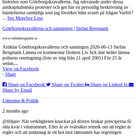
historien som Göteborgskravallerna. Jag närvarade under dessa
antikapitalistiska protester och ger här en personlig beskrivning av
händelserna samtidigt som jag försöker hitta svaret på frågan Varför?
...
See More
See Less
Göteborgskravallerna och sanningen | Stefan Bergmark
www.stefanbergmark.se
Artiklar Göteborgskravallerna och sanningen 2026-06-13 Stefan
Bergmark Lämna en kommentar Dottern Liv fick inte heller lämna
polisens omringning (foto av mig från 21 april 2001) För 25 år
sedan,...
View on Facebook
·
Share
Share on Facebook
Share on Twitter
Share on Linked In
Share by Email
Litteratur & Politik
2 months ago
@följare: När verkligheten knackar på dörren brukar principerna få
sitta kvar i väntrummet. Efter år av tvärsäker retorik om att regler är
regler och att undantag är ett hot mot rättsstaten har regeringen