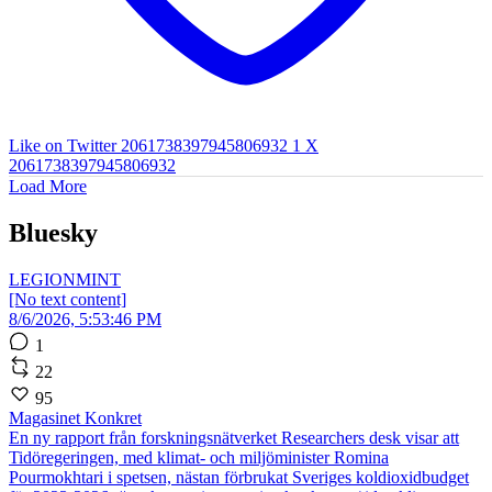
Like on Twitter 2061738397945806932
1
X
2061738397945806932
Load More
Bluesky
LEGIONMINT
[No text content]
8/6/2026, 5:53:46 PM
1
22
95
Magasinet Konkret
En ny rapport från forskningsnätverket Researchers desk visar att
Tidöregeringen, med klimat- och miljöminister Romina
Pourmokhtari i spetsen, nästan förbrukat Sveriges koldioxidbudget