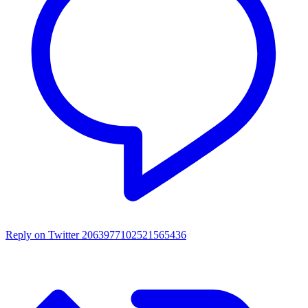
Reply on Twitter 2063977102521565436