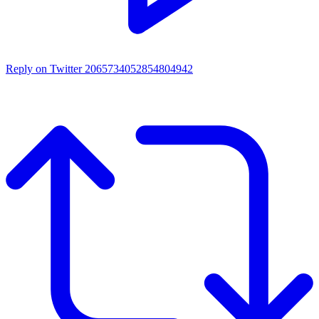
Reply on Twitter 2065734052854804942