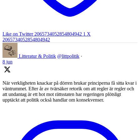
Like on Twitter 2065734052854804942
1
X
2065734052854804942
Litteratur & Politik
@littpolitik
·
8 jun
När verkligheten knackar på dörren brukar principerna få sitta kvar i
väntrummet. Efter år av tvärsäker retorik om att regler är regler och
att undantag är ett hot mot rättsstaten har regeringen plötsligt
upptäckt att politik också handlar om konsekvenser.