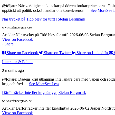
@följare: När verkligheten knackar på dörren brukar principerna få sitta
upptäckt att politik också handlar om konsekvenser.
...
See More
See 
När trycket på Tidö blev för tufft | Stefan Bergmark
www.stefanbergmark.se
Artiklar När trycket på Tidö blev för tufft 2026-06-08 Stefan Bergmar
View on Facebook
·
Share
Share on Facebook
Share on Twitter
Share on Linked In
Litteratur & Politik
2 months ago
@följare: Dagens krig utkämpas inte längre bara med vapen och soldat
krig och fred.
...
See More
See Less
Därför räcker inte fler krigsfartyg | Stefan Bergmark
www.stefanbergmark.se
Artiklar Därför räcker inte fler krigsfartyg 2026-06-02 Jesper Nordstr
View on Facebook