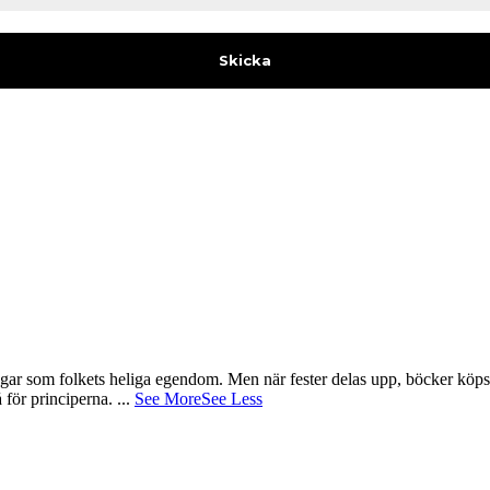
gar som folkets heliga egendom. Men när fester delas upp, böcker köps 
å för principerna.
...
See More
See Less