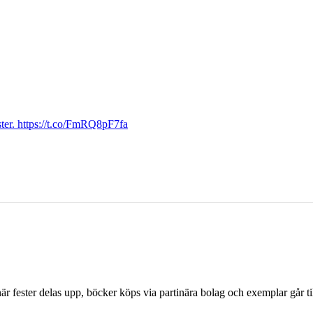
ter. https://t.co/FmRQ8pF7fa
r fester delas upp, böcker köps via partinära bolag och exemplar går til