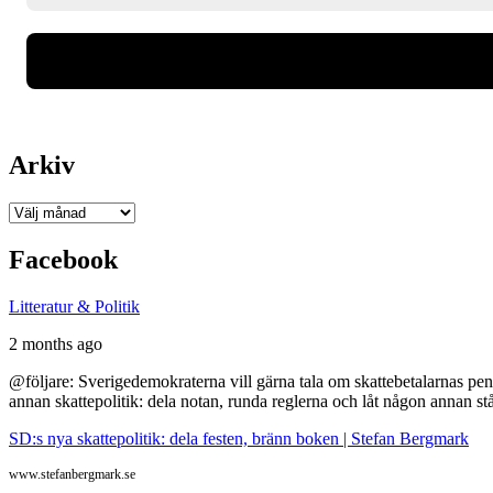
Arkiv
Arkiv
Facebook
Litteratur & Politik
2 months ago
@följare: Sverigedemokraterna vill gärna tala om skattebetalarnas pen
annan skattepolitik: dela notan, runda reglerna och låt någon annan st
SD:s nya skattepolitik: dela festen, bränn boken | Stefan Bergmark
www.stefanbergmark.se