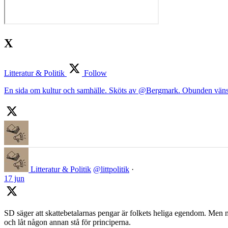
X
Litteratur & Politik
Follow
En sida om kultur och samhälle. Sköts av @Bergmark. Obunden väns
Litteratur & Politik
@littpolitik
·
17 jun
SD säger att skattebetalarnas pengar är folkets heliga egendom. Men nä
och låt någon annan stå för principerna.