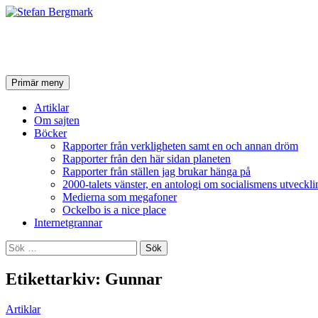
Stefan Bergmark
Sök
Hoppa
Primär meny
till
innehåll
Artiklar
Om sajten
Böcker
Rapporter från verkligheten samt en och annan dröm
Rapporter från den här sidan planeten
Rapporter från ställen jag brukar hänga på
2000-talets vänster, en antologi om socialismens utveckli
Medierna som megafoner
Ockelbo is a nice place
Internetgrannar
Sök
efter:
Etikettarkiv: Gunnar
Artiklar