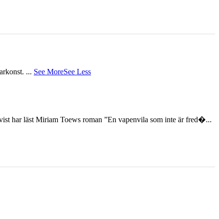
tarkonst.
...
See More
See Less
st har läst Miriam Toews roman ”En vapenvila som inte är fred�...