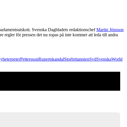
 parlamentsutskott. Svenska Dagbladets redaktionschef
Martin Jönsson
 regler för pressen det nu ropas på inte kommer att leda till andra
yheter
peter
Pettersson
Rupert
skandal
Storbritannien
Svd
Svenska
World