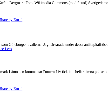
7 Stefan Bergmark Foto: Wikimedia Commons (modifierad) Sverigedemokra
Share by Email
ien som Göteborgskravallerna. Jag närvarade under dessa antikapitalistis
ee Less
ark Lämna en kommentar Dottern Liv fick inte heller lämna polisens om
Share by Email