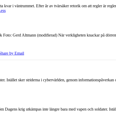
 kvar i väntrummet. Efter år av tvärsäker retorik om att regler är regler 
Less
k Foto: Gerd Altmann (modifierad) När verkligheten knackar på dörren br
Share by Email
er. Istället sker striderna i cybervärlden, genom informationspåverka
öm Dagens krig utkämpas inte längre bara med vapen och soldater. Iställ