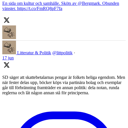
En sida om kultur och samhälle. Sköts av @Bergmark. Obunden
vänster. https://t.co/FmRQ8pF7fa
Litteratur & Politik
@littpolitik
·
17 jun
SD säger att skattebetalarnas pengar är folkets heliga egendom. Men
när fester delas upp, böcker köps via partinära bolag och exemplar
går till förbränning framträder en annan politik: dela notan, runda
reglerna och låt någon annan stå för principerna.