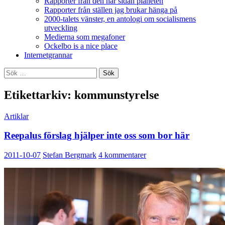
Rapporter från den här sidan planeten
Rapporter från ställen jag brukar hänga på
2000-talets vänster, en antologi om socialismens
utveckling
Medierna som megafoner
Ockelbo is a nice place
Internetgrannar
Sök
efter:
Etikettarkiv: kommunstyrelse
Artiklar
Reepalus förslag hjälper inte oss som bor här
2011-10-07
Stefan Bergmark
4 kommentarer