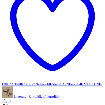
Like on Twitter 2067226462214656204
X
2067226462214656204
Litteratur & Politik
@littpolitik
·
13 jun