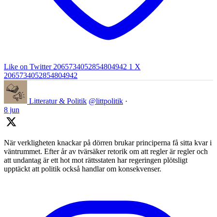
Like on Twitter 2065734052854804942
1
X
2065734052854804942
Litteratur & Politik
@littpolitik
·
8 jun
När verkligheten knackar på dörren brukar principerna få sitta kvar i
väntrummet. Efter år av tvärsäker retorik om att regler är regler och
att undantag är ett hot mot rättsstaten har regeringen plötsligt
upptäckt att politik också handlar om konsekvenser.