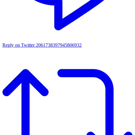
Reply on Twitter 2061738397945806932