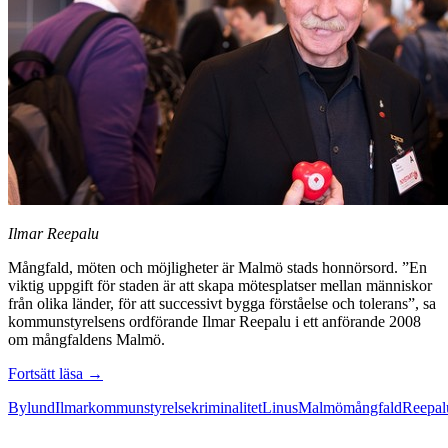
Ilmar Reepalu
Mångfald, möten och möjligheter är Malmö stads honnörsord. ”En
viktig uppgift för staden är att skapa mötesplatser mellan människor
från olika länder, för att successivt bygga förståelse och tolerans”, sa
kommunstyrelsens ordförande Ilmar Reepalu i ett anförande 2008
om mångfaldens Malmö.
Reepalus
Fortsätt läsa
→
förslag
Bylund
Ilmar
kommunstyrelse
kriminalitet
Linus
Malmö
mångfald
Reepal
hjälper
inte
oss