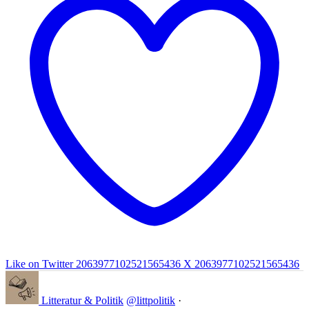
Like on Twitter 2063977102521565436
X
2063977102521565436
Litteratur & Politik
@littpolitik
·