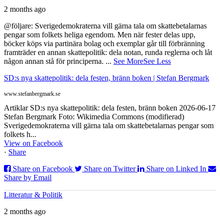
2 months ago
@följare: Sverigedemokraterna vill gärna tala om skattebetalarnas
pengar som folkets heliga egendom. Men när fester delas upp,
böcker köps via partinära bolag och exemplar går till förbränning
framträder en annan skattepolitik: dela notan, runda reglerna och låt
någon annan stå för principerna.
...
See More
See Less
SD:s nya skattepolitik: dela festen, bränn boken | Stefan Bergmark
www.stefanbergmark.se
Artiklar SD:s nya skattepolitik: dela festen, bränn boken 2026-06-17
Stefan Bergmark Foto: Wikimedia Commons (modifierad)
Sverigedemokraterna vill gärna tala om skattebetalarnas pengar som
folkets h...
View on Facebook
·
Share
Share on Facebook
Share on Twitter
Share on Linked In
Share by Email
Litteratur & Politik
2 months ago