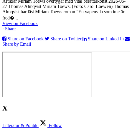
Artiklar Miriam Toews övertygar med vital berättarkonst 2026-05-
27 Thomas Almqvist Miriam Toews. (Foto: Carol Loewen) Thomas
Almqvist har läst Miriam Toews roman ”En vapenvila som inte är
fred�...
View on Facebook
·
Share
Share on Facebook
Share on Twitter
Share on Linked In
Share by Email
X
Litteratur & Politik
Follow