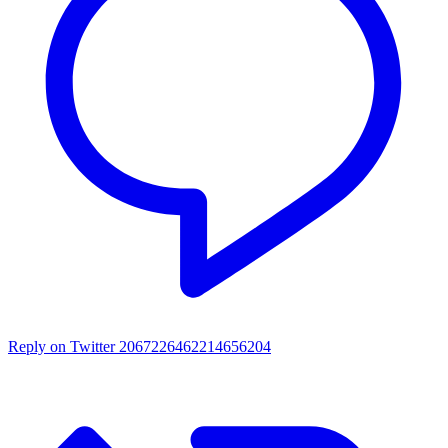
Reply on Twitter 2067226462214656204