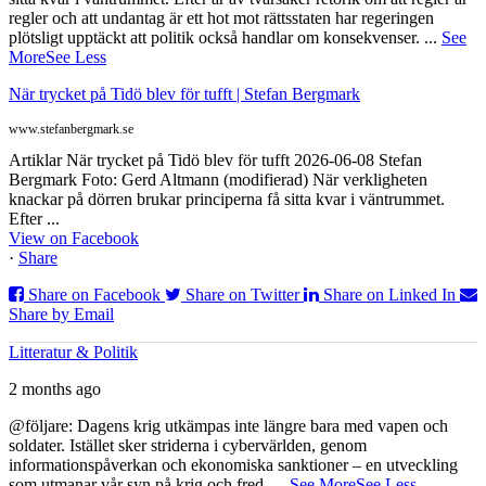
regler och att undantag är ett hot mot rättsstaten har regeringen
plötsligt upptäckt att politik också handlar om konsekvenser.
...
See
More
See Less
När trycket på Tidö blev för tufft | Stefan Bergmark
www.stefanbergmark.se
Artiklar När trycket på Tidö blev för tufft 2026-06-08 Stefan
Bergmark Foto: Gerd Altmann (modifierad) När verkligheten
knackar på dörren brukar principerna få sitta kvar i väntrummet.
Efter ...
View on Facebook
·
Share
Share on Facebook
Share on Twitter
Share on Linked In
Share by Email
Litteratur & Politik
2 months ago
@följare: Dagens krig utkämpas inte längre bara med vapen och
soldater. Istället sker striderna i cybervärlden, genom
informationspåverkan och ekonomiska sanktioner – en utveckling
som utmanar vår syn på krig och fred.
...
See More
See Less