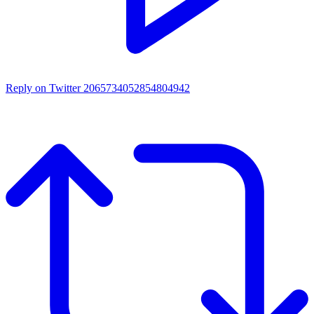
Reply on Twitter 2065734052854804942