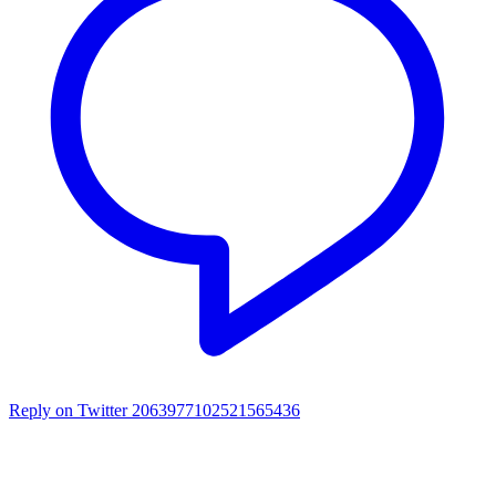
Reply on Twitter 2063977102521565436