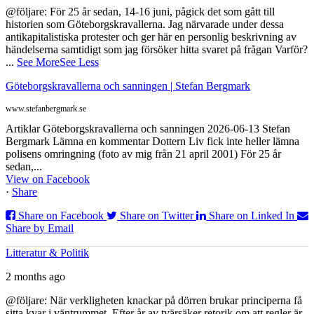
@följare: För 25 år sedan, 14-16 juni, pågick det som gått till
historien som Göteborgskravallerna. Jag närvarade under dessa
antikapitalistiska protester och ger här en personlig beskrivning av
händelserna samtidigt som jag försöker hitta svaret på frågan Varför?
...
See More
See Less
Göteborgskravallerna och sanningen | Stefan Bergmark
www.stefanbergmark.se
Artiklar Göteborgskravallerna och sanningen 2026-06-13 Stefan
Bergmark Lämna en kommentar Dottern Liv fick inte heller lämna
polisens omringning (foto av mig från 21 april 2001) För 25 år
sedan,...
View on Facebook
·
Share
Share on Facebook
Share on Twitter
Share on Linked In
Share by Email
Litteratur & Politik
2 months ago
@följare: När verkligheten knackar på dörren brukar principerna få
sitta kvar i väntrummet. Efter år av tvärsäker retorik om att regler är