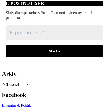
E-POSTNOTISER
som
bor
här
Skriv din e-postadress för att få en notis när en ny artikel
publiceras:
Arkiv
Arkiv
Facebook
Litteratur & Politik