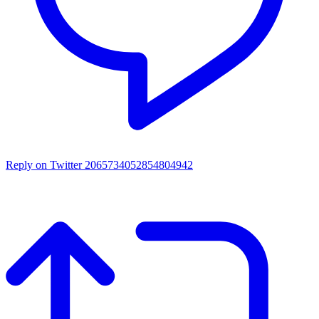
Reply on Twitter 2065734052854804942