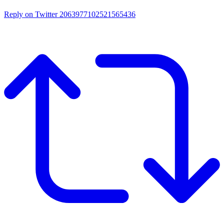
Reply on Twitter 2063977102521565436