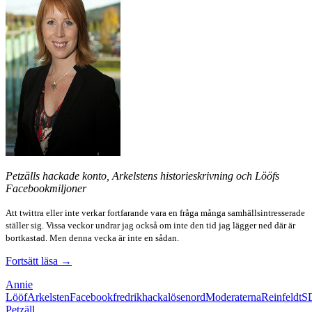
Petzälls hackade konto, Arkelstens historieskrivning och Lööfs
Facebookmiljoner
Att twittra eller inte verkar fortfarande vara en fråga många samhällsintresserade
ställer sig. Vissa veckor undrar jag också om inte den tid jag lägger ned där är
bortkastad. Men denna vecka är inte en sådan.
En
Fortsätt läsa
→
dramatisk
Annie
vecka
Lööf
Arkelsten
Facebook
fredrik
hacka
lösenord
Moderaterna
Reinfeldt
S
på
Petzäll
Twitter