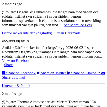
2 months ago
@följare: Dagens krig utkämpas inte längre bara med vapen och
soldater. Istället sker striderna i cybervärlden, genom
informationspåverkan och ekonomiska sanktioner – en utveckling
som utmanar vår syn på krig och fred.
...
See More
See Less
Därför räcker inte fler krigsfartyg | Stefan Bergmark
www.stefanbergmark.se
Artiklar Därför räcker inte fler krigsfartyg 2026-06-02 Jesper
Nordström Dagens krig utkämpas inte längre bara med vapen och
soldater. Istället sker striderna i cybervärlden, genom information...
View on Facebook
·
Share
Share on Facebook
Share on Twitter
Share on Linked In
Share by Email
Litteratur & Politik
2 months ago
@följare: Thomas Almqvist har läst Miriam Toews roman ”En
vapenvila som inte är fred” med stor behållning och hyllar hennes