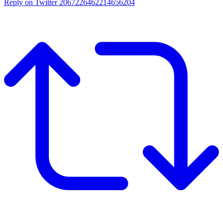
Reply on Twitter 2067226462214656204