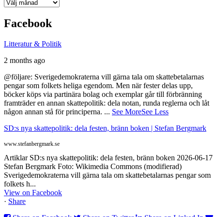
Arkiv
Facebook
Litteratur & Politik
2 months ago
@följare: Sverigedemokraterna vill gärna tala om skattebetalarnas
pengar som folkets heliga egendom. Men när fester delas upp,
böcker köps via partinära bolag och exemplar går till förbränning
framträder en annan skattepolitik: dela notan, runda reglerna och låt
någon annan stå för principerna.
...
See More
See Less
SD:s nya skattepolitik: dela festen, bränn boken | Stefan Bergmark
www.stefanbergmark.se
Artiklar SD:s nya skattepolitik: dela festen, bränn boken 2026-06-17
Stefan Bergmark Foto: Wikimedia Commons (modifierad)
Sverigedemokraterna vill gärna tala om skattebetalarnas pengar som
folkets h...
View on Facebook
·
Share