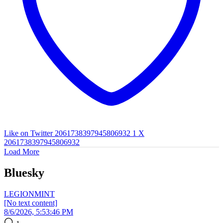
Like on Twitter 2061738397945806932
1
X
2061738397945806932
Load More
Bluesky
LEGIONMINT
[No text content]
8/6/2026, 5:53:46 PM