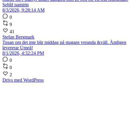
Şehîd namirin
8/3/2026, 9:28:14 AM
0
9
41
Stefan Bergmark
Tusan om det inte blir middag på stugans veranda ikväll. Äntligen
levererar Umeå!
8/1/2026, 4:32:24 PM
0
0
2
Drivs med WordPress