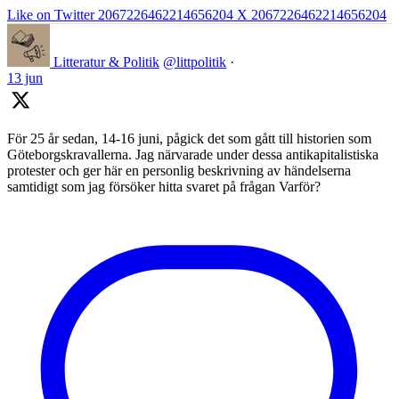
Like on Twitter 2067226462214656204
X
2067226462214656204
Litteratur & Politik
@littpolitik
·
13 jun
För 25 år sedan, 14-16 juni, pågick det som gått till historien som
Göteborgskravallerna. Jag närvarade under dessa antikapitalistiska
protester och ger här en personlig beskrivning av händelserna
samtidigt som jag försöker hitta svaret på frågan Varför?