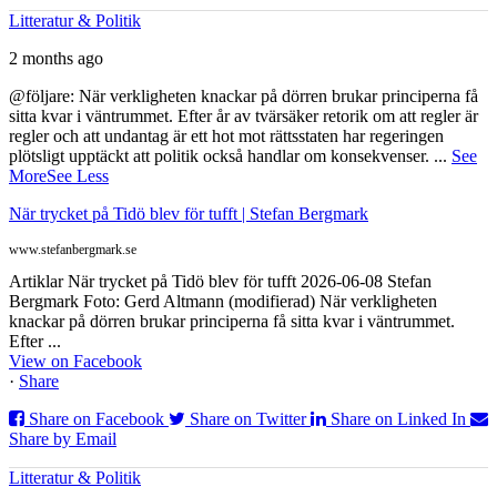
Litteratur & Politik
2 months ago
@följare: När verkligheten knackar på dörren brukar principerna få
sitta kvar i väntrummet. Efter år av tvärsäker retorik om att regler är
regler och att undantag är ett hot mot rättsstaten har regeringen
plötsligt upptäckt att politik också handlar om konsekvenser.
...
See
More
See Less
När trycket på Tidö blev för tufft | Stefan Bergmark
www.stefanbergmark.se
Artiklar När trycket på Tidö blev för tufft 2026-06-08 Stefan
Bergmark Foto: Gerd Altmann (modifierad) När verkligheten
knackar på dörren brukar principerna få sitta kvar i väntrummet.
Efter ...
View on Facebook
·
Share
Share on Facebook
Share on Twitter
Share on Linked In
Share by Email
Litteratur & Politik