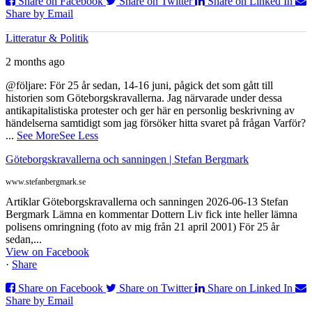
Share on Facebook
Share on Twitter
Share on Linked In
Share by Email
Litteratur & Politik
2 months ago
@följare: För 25 år sedan, 14-16 juni, pågick det som gått till
historien som Göteborgskravallerna. Jag närvarade under dessa
antikapitalistiska protester och ger här en personlig beskrivning av
händelserna samtidigt som jag försöker hitta svaret på frågan Varför?
...
See More
See Less
Göteborgskravallerna och sanningen | Stefan Bergmark
www.stefanbergmark.se
Artiklar Göteborgskravallerna och sanningen 2026-06-13 Stefan
Bergmark Lämna en kommentar Dottern Liv fick inte heller lämna
polisens omringning (foto av mig från 21 april 2001) För 25 år
sedan,...
View on Facebook
·
Share
Share on Facebook
Share on Twitter
Share on Linked In
Share by Email