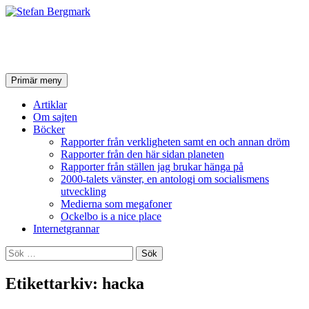
Stefan Bergmark
Sök
Hoppa
Primär meny
till
innehåll
Artiklar
Om sajten
Böcker
Rapporter från verkligheten samt en och annan dröm
Rapporter från den här sidan planeten
Rapporter från ställen jag brukar hänga på
2000-talets vänster, en antologi om socialismens
utveckling
Medierna som megafoner
Ockelbo is a nice place
Internetgrannar
Sök
efter:
Etikettarkiv: hacka