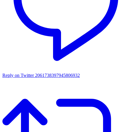
Reply on Twitter 2061738397945806932