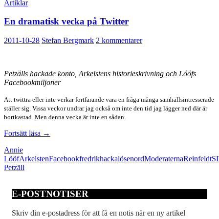
Artiklar
En dramatisk vecka på Twitter
2011-10-28
Stefan Bergmark
2 kommentarer
Petzälls hackade konto, Arkelstens historieskrivning och Lööfs
Facebookmiljoner
Att twittra eller inte verkar fortfarande vara en fråga många samhällsintresserade
ställer sig. Vissa veckor undrar jag också om inte den tid jag lägger ned där är
bortkastad. Men denna vecka är inte en sådan.
En
Fortsätt läsa
→
dramatisk
Annie
vecka
Lööf
Arkelsten
Facebook
fredrik
hacka
lösenord
Moderaterna
Reinfeldt
S
på
Petzäll
Twitter
E-POSTNOTISER
Skriv din e-postadress för att få en notis när en ny artikel