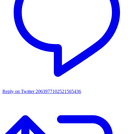
Reply on Twitter 2063977102521565436