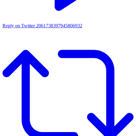
Reply on Twitter 2061738397945806932