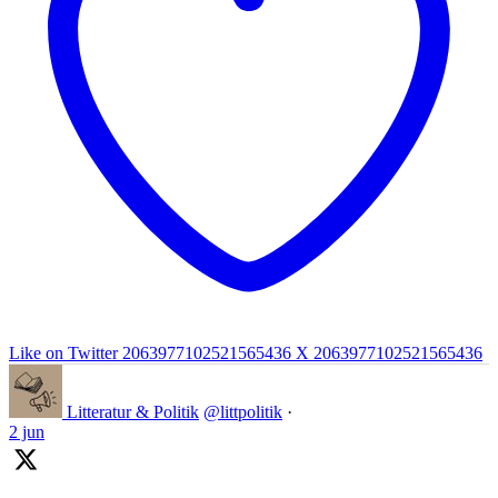
Like on Twitter 2063977102521565436
X
2063977102521565436
Litteratur & Politik
@littpolitik
·
2 jun