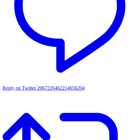
Reply on Twitter 2067226462214656204