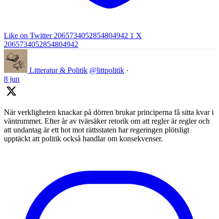
Like on Twitter 2065734052854804942
1
X
2065734052854804942
Litteratur & Politik
@littpolitik
·
8 jun
När verkligheten knackar på dörren brukar principerna få sitta kvar i
väntrummet. Efter år av tvärsäker retorik om att regler är regler och
att undantag är ett hot mot rättsstaten har regeringen plötsligt
upptäckt att politik också handlar om konsekvenser.