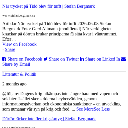
När trycket på Tidö blev för tufft | Stefan Bergmark
www.stefanbergmark.se
Artiklar När trycket på Tidö blev för tufft 2026-06-08 Stefan
Bergmark Foto: Gerd Altmann (modifierad) När verkligheten
knackar på dörren brukar principerna få sitta kvar i väntrummet.
Efter ...
View on Facebook
·
Share
Share on Facebook
Share on Twitter
Share on Linked In
Share by Email
Litteratur & Politik
2 months ago
@följare: Dagens krig utkämpas inte längre bara med vapen och
soldater. Istället sker striderna i cybervärlden, genom
informationspåverkan och ekonomiska sanktioner – en utveckling
som utmanar vår syn på krig och fred.
...
See More
See Less
Därför räcker inte fler krigsfartyg | Stefan Bergmark