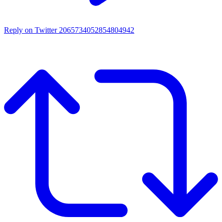
Reply on Twitter 2065734052854804942