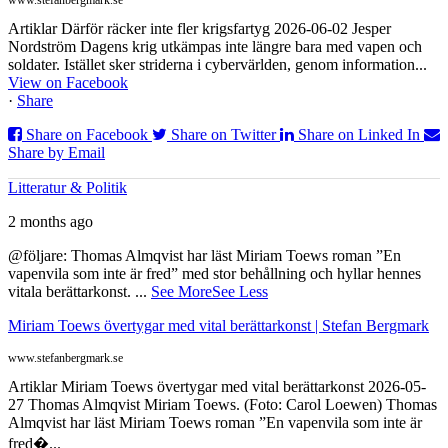
www.stefanbergmark.se
Artiklar Därför räcker inte fler krigsfartyg 2026-06-02 Jesper
Nordström Dagens krig utkämpas inte längre bara med vapen och
soldater. Istället sker striderna i cybervärlden, genom information...
View on Facebook
·
Share
Share on Facebook
Share on Twitter
Share on Linked In
Share by Email
Litteratur & Politik
2 months ago
@följare: Thomas Almqvist har läst Miriam Toews roman ”En
vapenvila som inte är fred” med stor behållning och hyllar hennes
vitala berättarkonst.
...
See More
See Less
Miriam Toews övertygar med vital berättarkonst | Stefan Bergmark
www.stefanbergmark.se
Artiklar Miriam Toews övertygar med vital berättarkonst 2026-05-
27 Thomas Almqvist Miriam Toews. (Foto: Carol Loewen) Thomas
Almqvist har läst Miriam Toews roman ”En vapenvila som inte är
fred�...