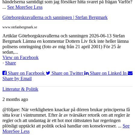
händelserna samtidigt som jag försöker hitta svaret på frågan Varför?
...
See More
See Less
Göteborgskravallerna och sanningen | Stefan Bergmark
www.stefanbergmark.se
Artiklar Göteborgskravallerna och sanningen 2026-06-13 Stefan
Bergmark Lämna en kommentar Dottern Liv fick inte heller lämna
polisens omringning (foto av mig från 21 april 2001) För 25 år
sedan,...
View on Facebook
·
Share
Share on Facebook
Share on Twitter
Share on Linked In
Share by Email
Litteratur & Politik
2 months ago
@följare: När verkligheten knackar på dörren brukar principerna få
sitta kvar i väntrummet. Efter år av tvärsäker retorik om att regler är
regler och att undantag är ett hot mot rättsstaten har regeringen
plötsligt upptäckt att politik också handlar om konsekvenser.
...
See
More
See Less