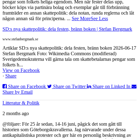
pengar som folkets heliga egendom. Men när fester delas upp,
böcker köps via partinära bolag och exemplar går till förbränning
framträder en annan skattepolitik: dela notan, runda reglerna och låt
någon annan stå för principerna.
...
See More
See Less
SD:s nya skattepolitik: dela festen, bränn boken | Stefan Bergmark
www.stefanbergmark.se
Artiklar SD:s nya skattepolitik: dela festen, bränn boken 2026-06-17
Stefan Bergmark Foto: Wikimedia Commons (modifierad)
Sverigedemokraterna vill gärna tala om skattebetalarnas pengar som
folkets h...
View on Facebook
·
Share
Share on Facebook
Share on Twitter
Share on Linked In
Share by Email
Litteratur & Politik
2 months ago
@följare: För 25 år sedan, 14-16 juni, pågick det som gått till
historien som Göteborgskravallerna. Jag närvarade under dessa
antikapitalistiska protester och ger här en personlig beskrivning av