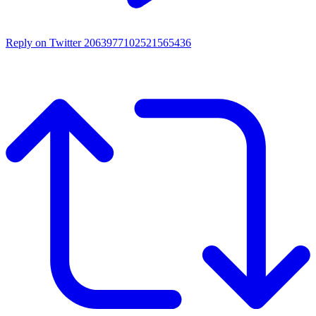
Reply on Twitter 2063977102521565436