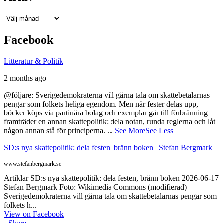
Arkiv
Facebook
Litteratur & Politik
2 months ago
@följare: Sverigedemokraterna vill gärna tala om skattebetalarnas
pengar som folkets heliga egendom. Men när fester delas upp,
böcker köps via partinära bolag och exemplar går till förbränning
framträder en annan skattepolitik: dela notan, runda reglerna och låt
någon annan stå för principerna.
...
See More
See Less
SD:s nya skattepolitik: dela festen, bränn boken | Stefan Bergmark
www.stefanbergmark.se
Artiklar SD:s nya skattepolitik: dela festen, bränn boken 2026-06-17
Stefan Bergmark Foto: Wikimedia Commons (modifierad)
Sverigedemokraterna vill gärna tala om skattebetalarnas pengar som
folkets h...
View on Facebook
·
Share