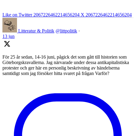
Like on Twitter 2067226462214656204
X
2067226462214656204
Litteratur & Politik
@littpolitik
·
13 jun
För 25 år sedan, 14-16 juni, pågick det som gått till historien som
Göteborgskravallerna. Jag närvarade under dessa antikapitalistiska
protester och ger här en personlig beskrivning av händelserna
samtidigt som jag försöker hitta svaret på frågan Varför?