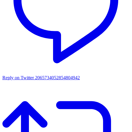
Reply on Twitter 2065734052854804942