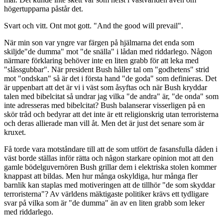
högertupparna påstår det.
Svart och vitt. Ont mot gott. "And the good will prevail".
När min son var yngre var färgen på hjälmarna det enda som
skiljde"de dumma" mot "de snälla" i lådan med riddarlego. Någon
närmare förklaring behöver inte en liten grabb för att leka med
"slåssgubbar". När president Bush håller tal om "godhetens" strid
mot "ondskan" så är det i första hand "de goda" som definieras. Det
är uppenbart att det är vi i väst som åsyftas och när Bush kryddar
talen med bibelcitat så undrar jag vilka "de andra" är, "de onda" som
inte adresseras med bibelcitat? Bush balanserar visserligen på en
skör tråd och bedyrar att det inte är ett religionskrig utan terroristerna
och deras allierade man vill åt. Men det är just det senare som är
kruxet.
Få torde vara motståndare till att de som utfört de fasansfulla dåden i
väst borde ställas inför rätta och någon starkare opinion mot att den
gamle bödelguvernören Bush grillar dem i elektriska stolen kommer
knappast att bildas. Men hur många oskyldiga, hur många fler
barnlik kan staplas med motiveringen att de tillhör "de som skyddar
terroristerna"? Av världens mäktigaste politiker krävs ett tydligare
svar på vilka som är "de dumma" än av en liten grabb som leker
med riddarlego.