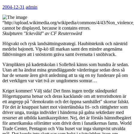
2004-12-31
admin
Skulpturen "Ickevåld" av CF Reuterswärd
Högvakt och rysk landsättningsstrategi. Haubitsteknik och närstrid
medelst bajonett. Vip-kö till markan samt den mindre angenäma
fältövningen att i snöstorm gräva samt övernatta i snöbivack.
Värnplikten på kadettskolan i Sollefteå känns som hundra år sedan.
Utan att ha ändrat mina grundläggande värderingar sedan dess så
har de senaste åren givit anledning att ta sig en ny funderare på om
det verkligen var värt två av ungdomens somrar…
Kriget kommer! Välj sida! Det finns ingen tredje ståndpunkt!
Högertupparna hetsar och deras kacklande om att terroristhoten är
ett angrepp på "demokratin och det öppna samhället" skorrar falskt.
För det är knappast hatet mot västerländska fri- och rättigheter som
driver unga, trasiga individer i händerna på galna sektledare med
resurser att utbilda kamikazepiloter. Nej, det är förstås hämndbegäret
för amerikanska oförrätter som drivit dem i fanatikernas famn. World
Trade Center, Pentagon och Vita huset var inga slumpvist utvalda
mål. Det kunde inte skett var som helst i västvärlden även om