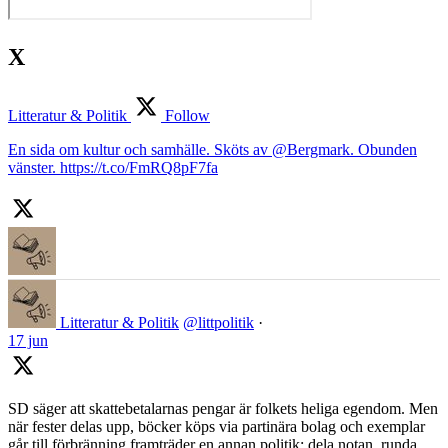
X
Litteratur & Politik
Follow
En sida om kultur och samhälle. Sköts av @Bergmark. Obunden
vänster. https://t.co/FmRQ8pF7fa
Litteratur & Politik
@littpolitik
·
17 jun
SD säger att skattebetalarnas pengar är folkets heliga egendom. Men
när fester delas upp, böcker köps via partinära bolag och exemplar
går till förbränning framträder en annan politik: dela notan, runda