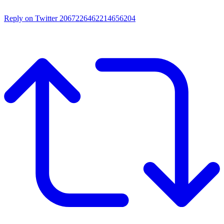
Reply on Twitter 2067226462214656204