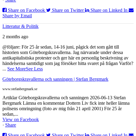
Share on Facebook
Share on Twitter
Share on Linked In
Share by Email
Litteratur & Politik
2 months ago
@följare: För 25 år sedan, 14-16 juni, pågick det som gått till
historien som Göteborgskravallerna. Jag närvarade under dessa
antikapitalistiska protester och ger här en personlig beskrivning av
händelserna samtidigt som jag försöker hitta svaret på frågan Varför?
...
See More
See Less
Göteborgskravallerna och sanningen | Stefan Bergmark
www.stefanbergmark.se
Artiklar Göteborgskravallerna och sanningen 2026-06-13 Stefan
Bergmark Lämna en kommentar Dottern Liv fick inte heller lämna
polisens omringning (foto av mig från 21 april 2001) För 25 år
sedan,...
View on Facebook
·
Share
Share on Facebook
Share on Twitter
Share on Linked In