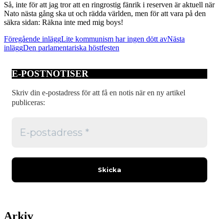
Så, inte för att jag tror att en ringrostig fänrik i reserven är aktuell när
Nato nästa gång ska ut och rädda världen, men för att vara på den
säkra sidan: Räkna inte med mig boys!
Inläggsnavigering
Föregående inlägg
Lite kommunism har ingen dött av
Nästa
inlägg
Den parlamentariska höstfesten
E-POSTNOTISER
Skriv din e-postadress för att få en notis när en ny artikel
publiceras:
Arkiv