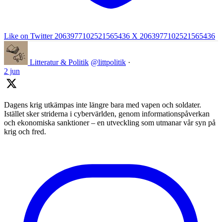
Like on Twitter 2063977102521565436
X
2063977102521565436
Litteratur & Politik
@littpolitik
·
2 jun
Dagens krig utkämpas inte längre bara med vapen och soldater.
Istället sker striderna i cybervärlden, genom informationspåverkan
och ekonomiska sanktioner – en utveckling som utmanar vår syn på
krig och fred.