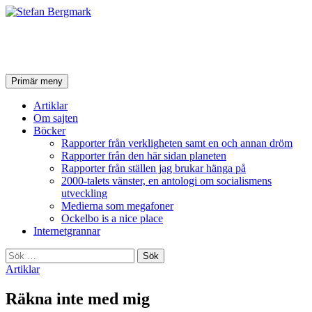
Stefan Bergmark
Sök
Hoppa
Primär meny
till
innehåll
Artiklar
Om sajten
Böcker
Rapporter från verkligheten samt en och annan dröm
Rapporter från den här sidan planeten
Rapporter från ställen jag brukar hänga på
2000-talets vänster, en antologi om socialismens
utveckling
Medierna som megafoner
Ockelbo is a nice place
Internetgrannar
Sök
efter:
Artiklar
Räkna inte med mig