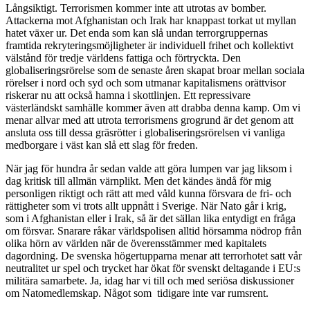
Långsiktigt. Terrorismen kommer inte att utrotas av bomber.
Attackerna mot Afghanistan och Irak har knappast torkat ut myllan
hatet växer ur. Det enda som kan slå undan terrorgruppernas
framtida rekryteringsmöjligheter är individuell frihet och kollektivt
välstånd för tredje världens fattiga och förtryckta. Den
globaliseringsrörelse som de senaste åren skapat broar mellan sociala
rörelser i nord och syd och som utmanar kapitalismens orättvisor
riskerar nu att också hamna i skottlinjen. Ett repressivare
västerländskt samhälle kommer även att drabba denna kamp. Om vi
menar allvar med att utrota terrorismens grogrund är det genom att
ansluta oss till dessa gräsrötter i globaliseringsrörelsen vi vanliga
medborgare i väst kan slå ett slag för freden.
När jag för hundra år sedan valde att göra lumpen var jag liksom i
dag kritisk till allmän värnplikt. Men det kändes ändå för mig
personligen riktigt och rätt att med våld kunna försvara de fri- och
rättigheter som vi trots allt uppnått i Sverige. När Nato går i krig,
som i Afghanistan eller i Irak, så är det sällan lika entydigt en fråga
om försvar. Snarare råkar världspolisen alltid hörsamma nödrop från
olika hörn av världen när de överensstämmer med kapitalets
dagordning. De svenska högertupparna menar att terrorhotet satt vår
neutralitet ur spel och trycket har ökat för svenskt deltagande i EU:s
militära samarbete. Ja, idag har vi till och med seriösa diskussioner
om Natomedlemskap. Något som tidigare inte var rumsrent.