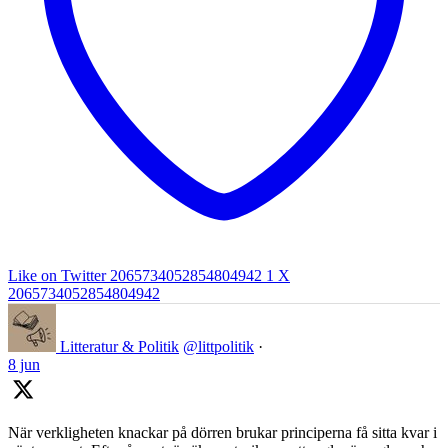
Like on Twitter 2065734052854804942
1
X
2065734052854804942
Litteratur & Politik
@littpolitik
·
8 jun
När verkligheten knackar på dörren brukar principerna få sitta kvar i