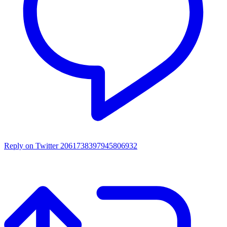
Reply on Twitter 2061738397945806932