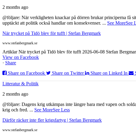
2 months ago
@följare: När verkligheten knackar på dörren brukar principerna få sitta
upptäckt att politik också handlar om konsekvenser.
...
See More
See 
När trycket på Tidö blev för tufft | Stefan Bergmark
www.stefanbergmark.se
Artiklar När trycket på Tidö blev för tufft 2026-06-08 Stefan Bergmar
View on Facebook
·
Share
Share on Facebook
Share on Twitter
Share on Linked In
Litteratur & Politik
2 months ago
@följare: Dagens krig utkämpas inte längre bara med vapen och soldat
krig och fred.
...
See More
See Less
Därför räcker inte fler krigsfartyg | Stefan Bergmark
www.stefanbergmark.se