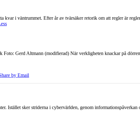
 kvar i väntrummet. Efter år av tvärsäker retorik om att regler är regler 
Less
k Foto: Gerd Altmann (modifierad) När verkligheten knackar på dörren br
Share by Email
er. Istället sker striderna i cybervärlden, genom informationspåverka