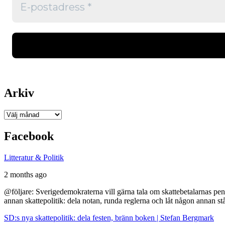
Arkiv
Arkiv
Facebook
Litteratur & Politik
2 months ago
@följare: Sverigedemokraterna vill gärna tala om skattebetalarnas pen
annan skattepolitik: dela notan, runda reglerna och låt någon annan st
SD:s nya skattepolitik: dela festen, bränn boken | Stefan Bergmark