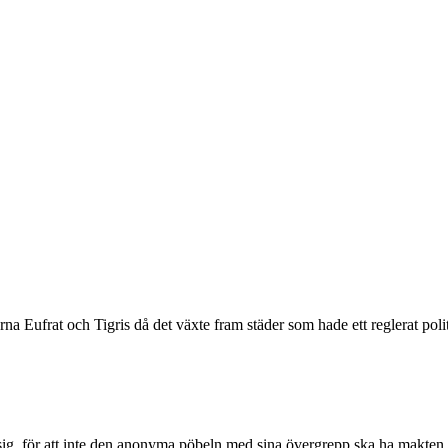
a Eufrat och Tigris då det växte fram städer som hade ett reglerat pol
 sig, för att inte den anonyma pöbeln med sina övergrepp ska ha makten