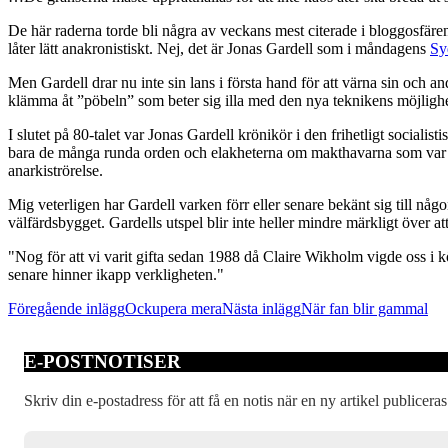
De här raderna torde bli några av veckans mest citerade i bloggosfär
låter lätt anakronistiskt. Nej, det är Jonas Gardell som i måndagens
Sy
Men Gardell drar nu inte sin lans i första hand för att värna sin och a
klämma åt ”pöbeln” som beter sig illa med den nya teknikens möjlighe
I slutet på 80-talet var Jonas Gardell krönikör i den frihetligt sociali
bara de många runda orden och elakheterna om makthavarna som var ana
anarkiströrelse.
Mig veterligen har Gardell varken förr eller senare bekänt sig till n
välfärdsbygget. Gardells utspel blir inte heller mindre märkligt över 
"Nog för att vi varit gifta sedan 1988 då Claire Wikholm vigde oss i k
senare hinner ikapp verkligheten."
Inläggsnavigering
Föregående inlägg
Ockupera mera
Nästa inlägg
När fan blir gammal
E-POSTNOTISER
Skriv din e-postadress för att få en notis när en ny artikel publiceras