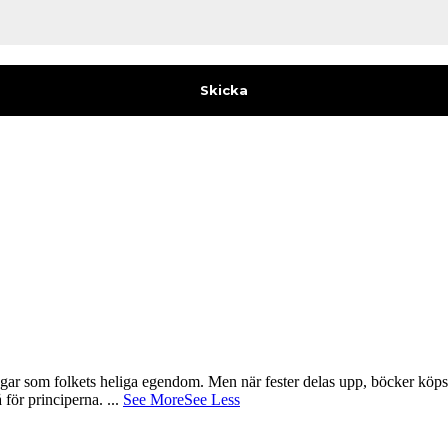
gar som folkets heliga egendom. Men när fester delas upp, böcker köps 
å för principerna.
...
See More
See Less