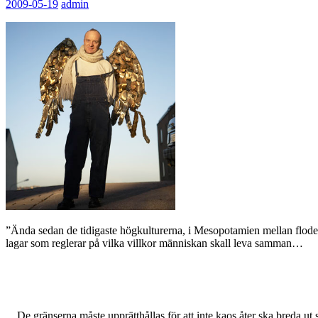
2009-05-19
admin
”Ända sedan de tidigaste högkulturerna, i Mesopotamien mellan flodern
lagar som reglerar på vilka villkor människan skall leva samman…
…De gränserna måste upprätthållas för att inte kaos åter ska breda ut