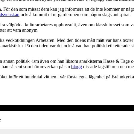
en. För den som missat dem kan jag informera att de inte kommer ur någo
dsvenskan
också kommit ut ur garderoben som någon slags anti-pirat.
ndra välgödda kulturarbetares upphovsrätt, även om klassintresset som va
ter att vara anonym.
stiska veckotidningen Arbetaren. Med den tidens mått mätt var hans texter 
rkistiska. På den tiden var det också vad han politiskt etiketterade s
ågon annan politisk -ism även om han liksom anarkisterna Hasse & Tage o
att han så sent som häromveckan på sin
blogg
dissade lagstiftaren och m
öket inför ett hundratal vittnen i vår första egna lägenhet på Brännkyrk
: