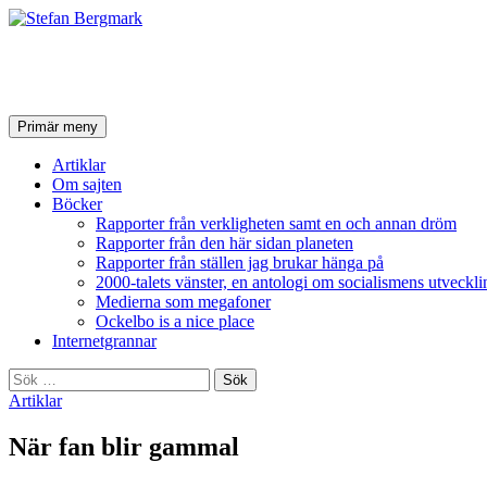
Stefan Bergmark
Sök
Hoppa
Primär meny
till
innehåll
Artiklar
Om sajten
Böcker
Rapporter från verkligheten samt en och annan dröm
Rapporter från den här sidan planeten
Rapporter från ställen jag brukar hänga på
2000-talets vänster, en antologi om socialismens utveckli
Medierna som megafoner
Ockelbo is a nice place
Internetgrannar
Sök
efter:
Artiklar
När fan blir gammal