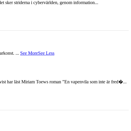
et sker striderna i cybervärlden, genom information...
tarkonst.
...
See More
See Less
st har läst Miriam Toews roman ”En vapenvila som inte är fred�...