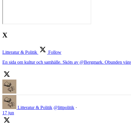
X
Litteratur & Politik
Follow
En sida om kultur och samhälle. Sköts av @Bergmark. Obunden väns
Litteratur & Politik
@littpolitik
·
17 jun