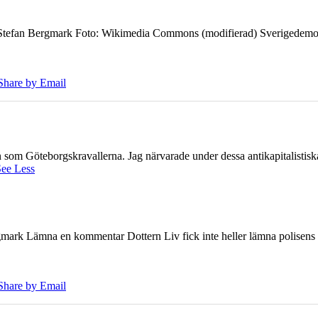
7 Stefan Bergmark Foto: Wikimedia Commons (modifierad) Sverigedemokra
Share by Email
ien som Göteborgskravallerna. Jag närvarade under dessa antikapitalistis
ee Less
ark Lämna en kommentar Dottern Liv fick inte heller lämna polisens om
Share by Email