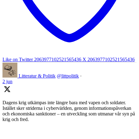
Like on Twitter 2063977102521565436
X
2063977102521565436
Litteratur & Politik
@littpolitik
·
2 jun
Dagens krig utkämpas inte längre bara med vapen och soldater.
Istället sker striderna i cybervärlden, genom informationspåverkan
och ekonomiska sanktioner – en utveckling som utmanar vår syn på
krig och fred.