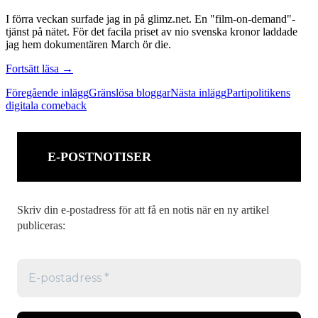
I förra veckan surfade jag in på glimz.net. En "film-on-demand"-
tjänst på nätet. För det facila priset av nio svenska kronor laddade
jag hem dokumentären March ör die.
Ockupera
Fortsätt läsa
→
mera
Inläggsnavigering
Föregående inlägg
Gränslösa bloggar
Nästa inlägg
Partipolitikens
digitala comeback
E-POSTNOTISER
Skriv din e-postadress för att få en notis när en ny artikel
publiceras: