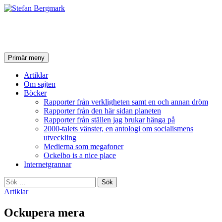
Stefan Bergmark
Sök
Hoppa
Primär meny
till
innehåll
Artiklar
Om sajten
Böcker
Rapporter från verkligheten samt en och annan dröm
Rapporter från den här sidan planeten
Rapporter från ställen jag brukar hänga på
2000-talets vänster, en antologi om socialismens
utveckling
Medierna som megafoner
Ockelbo is a nice place
Internetgrannar
Sök
efter:
Artiklar
Ockupera mera