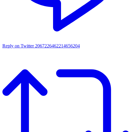
Reply on Twitter 2067226462214656204