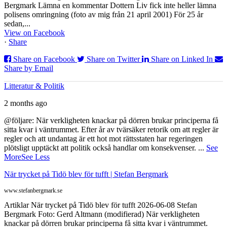
Bergmark Lämna en kommentar Dottern Liv fick inte heller lämna
polisens omringning (foto av mig från 21 april 2001) För 25 år
sedan,...
View on Facebook
·
Share
Share on Facebook
Share on Twitter
Share on Linked In
Share by Email
Litteratur & Politik
2 months ago
@följare: När verkligheten knackar på dörren brukar principerna få
sitta kvar i väntrummet. Efter år av tvärsäker retorik om att regler är
regler och att undantag är ett hot mot rättsstaten har regeringen
plötsligt upptäckt att politik också handlar om konsekvenser.
...
See
More
See Less
När trycket på Tidö blev för tufft | Stefan Bergmark
www.stefanbergmark.se
Artiklar När trycket på Tidö blev för tufft 2026-06-08 Stefan
Bergmark Foto: Gerd Altmann (modifierad) När verkligheten
knackar på dörren brukar principerna få sitta kvar i väntrummet.