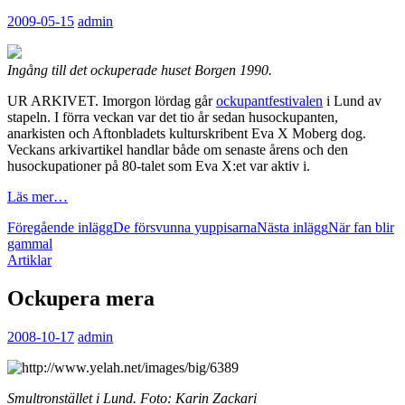
2009-05-15
admin
Ingång till det ockuperade huset Borgen 1990.
UR ARKIVET. Imorgon lördag går
ockupantfestivalen
i Lund av
stapeln. I förra veckan var det tio år sedan husockupanten,
anarkisten och Aftonbladets kulturskribent Eva X Moberg dog.
Veckans arkivartikel handlar både om senaste årens och den
husockupationer på 80-talet som Eva X:et var aktiv i.
Läs mer…
Inläggsnavigering
Föregående inlägg
De försvunna yuppisarna
Nästa inlägg
När fan blir
gammal
Artiklar
Ockupera mera
2008-10-17
admin
Smultronstället i Lund. Foto: Karin Zackari