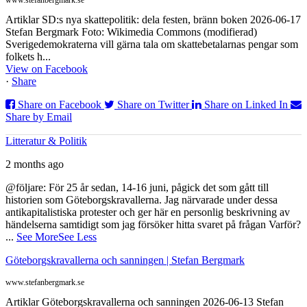
www.stefanbergmark.se
Artiklar SD:s nya skattepolitik: dela festen, bränn boken 2026-06-17
Stefan Bergmark Foto: Wikimedia Commons (modifierad)
Sverigedemokraterna vill gärna tala om skattebetalarnas pengar som
folkets h...
View on Facebook
·
Share
Share on Facebook
Share on Twitter
Share on Linked In
Share by Email
Litteratur & Politik
2 months ago
@följare: För 25 år sedan, 14-16 juni, pågick det som gått till
historien som Göteborgskravallerna. Jag närvarade under dessa
antikapitalistiska protester och ger här en personlig beskrivning av
händelserna samtidigt som jag försöker hitta svaret på frågan Varför?
...
See More
See Less
Göteborgskravallerna och sanningen | Stefan Bergmark
www.stefanbergmark.se
Artiklar Göteborgskravallerna och sanningen 2026-06-13 Stefan