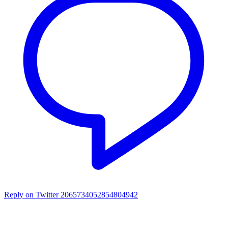
Reply on Twitter 2065734052854804942