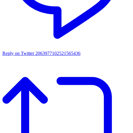
Reply on Twitter 2063977102521565436