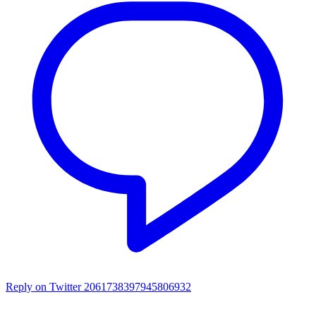
Reply on Twitter 2061738397945806932