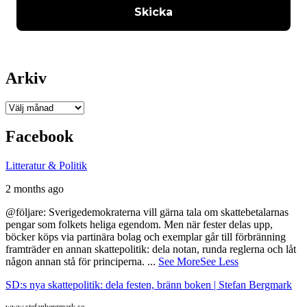
Arkiv
Arkiv
Facebook
Litteratur & Politik
2 months ago
@följare: Sverigedemokraterna vill gärna tala om skattebetalarnas
pengar som folkets heliga egendom. Men när fester delas upp,
böcker köps via partinära bolag och exemplar går till förbränning
framträder en annan skattepolitik: dela notan, runda reglerna och låt
någon annan stå för principerna.
...
See More
See Less
SD:s nya skattepolitik: dela festen, bränn boken | Stefan Bergmark