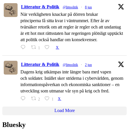
Litteratur & Politik
@littpolitik
·
8 jun
När verkligheten knackar på dörren brukar
principerna få sitta kvar i väntrummet. Efter år av
tvärsäker retorik om att regler är regler och att undantag
är ett hot mot rättsstaten har regeringen plötsligt upptäckt
att politik också handlar om konsekvenser.
1
X
Litteratur & Politik
@littpolitik
·
2 jun
Dagens krig utkämpas inte längre bara med vapen
och soldater. Istället sker striderna i cybervärlden, genom
informationspåverkan och ekonomiska sanktioner – en
utveckling som utmanar vår syn på krig och fred.
2
1
X
Load More
Bluesky