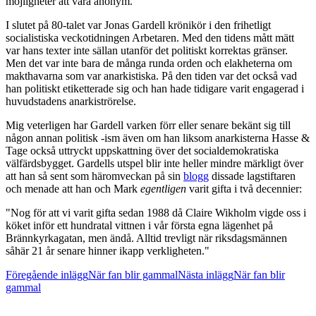
möjligheter att vara anonym.
I slutet på 80-talet var Jonas Gardell krönikör i den frihetligt
socialistiska veckotidningen Arbetaren. Med den tidens mått mätt
var hans texter inte sällan utanför det politiskt korrektas gränser.
Men det var inte bara de många runda orden och elakheterna om
makthavarna som var anarkistiska. På den tiden var det också vad
han politiskt etiketterade sig och han hade tidigare varit engagerad i
huvudstadens anarkiströrelse.
Mig veterligen har Gardell varken förr eller senare bekänt sig till
någon annan politisk -ism även om han liksom anarkisterna Hasse &
Tage också uttryckt uppskattning över det socialdemokratiska
välfärdsbygget. Gardells utspel blir inte heller mindre märkligt över
att han så sent som häromveckan på sin
blogg
dissade lagstiftaren
och menade att han och Mark
egentligen
varit gifta i två decennier:
"Nog för att vi varit gifta sedan 1988 då Claire Wikholm vigde oss i
köket inför ett hundratal vittnen i vår första egna lägenhet på
Brännkyrkagatan, men ändå. Alltid trevligt när riksdagsmännen
såhär 21 år senare hinner ikapp verkligheten."
Inläggsnavigering
Föregående inlägg
När fan blir gammal
Nästa inlägg
När fan blir
gammal