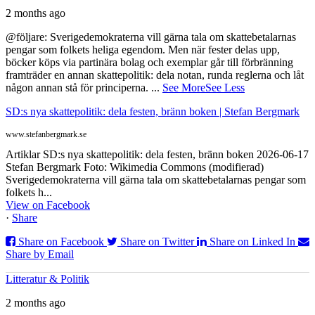
2 months ago
@följare: Sverigedemokraterna vill gärna tala om skattebetalarnas
pengar som folkets heliga egendom. Men när fester delas upp,
böcker köps via partinära bolag och exemplar går till förbränning
framträder en annan skattepolitik: dela notan, runda reglerna och låt
någon annan stå för principerna.
...
See More
See Less
SD:s nya skattepolitik: dela festen, bränn boken | Stefan Bergmark
www.stefanbergmark.se
Artiklar SD:s nya skattepolitik: dela festen, bränn boken 2026-06-17
Stefan Bergmark Foto: Wikimedia Commons (modifierad)
Sverigedemokraterna vill gärna tala om skattebetalarnas pengar som
folkets h...
View on Facebook
·
Share
Share on Facebook
Share on Twitter
Share on Linked In
Share by Email
Litteratur & Politik
2 months ago