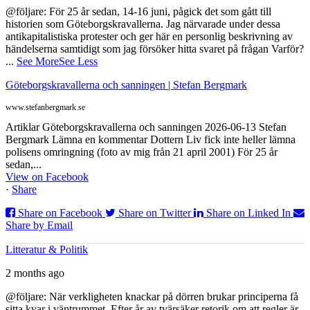
@följare: För 25 år sedan, 14-16 juni, pågick det som gått till
historien som Göteborgskravallerna. Jag närvarade under dessa
antikapitalistiska protester och ger här en personlig beskrivning av
händelserna samtidigt som jag försöker hitta svaret på frågan Varför?
...
See More
See Less
Göteborgskravallerna och sanningen | Stefan Bergmark
www.stefanbergmark.se
Artiklar Göteborgskravallerna och sanningen 2026-06-13 Stefan
Bergmark Lämna en kommentar Dottern Liv fick inte heller lämna
polisens omringning (foto av mig från 21 april 2001) För 25 år
sedan,...
View on Facebook
·
Share
Share on Facebook
Share on Twitter
Share on Linked In
Share by Email
Litteratur & Politik
2 months ago
@följare: När verkligheten knackar på dörren brukar principerna få
sitta kvar i väntrummet. Efter år av tvärsäker retorik om att regler är