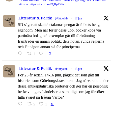
En sida om kultur och samhälle. Sköts av @Bergmark. Obunden
vänster. https://t.co/FmRQ8pF7fa
Litteratur & Politik
@littpolitik
·
17 jun
SD säger att skattebetalarnas pengar är folkets heliga
egendom. Men när fester delas upp, böcker köps via
partinära bolag och exemplar går till förbränning
framträder en annan politik: dela notan, runda reglerna
och låt någon annan stå för principerna.
1
X
Litteratur & Politik
@littpolitik
·
13 jun
För 25 år sedan, 14-16 juni, pågick det som gått till
historien som Göteborgskravallerna. Jag närvarade under
dessa antikapitalistiska protester och ger här en personlig
beskrivning av händelserna samtidigt som jag försöker
hitta svaret på frågan Varför?
5
1
X