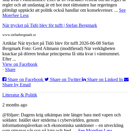
regler och att undantag är ett hot mot rättsstaten har regeringen
plötsligt upptäckt att politik också handlar om konsekvenser.
...
See
More
See Less
När trycket på Tidö blev för tufft | Stefan Bergmark
www.stefanbergmark.se
Artiklar När trycket på Tidö blev för tufft 2026-06-08 Stefan
Bergmark Foto: Gerd Altmann (modifierad) När verkligheten
knackar på dörren brukar principerna få sitta kvar i väntrummet.
Efter ...
View on Facebook
·
Share
Share on Facebook
Share on Twitter
Share on Linked In
Share by Email
Litteratur & Politik
2 months ago
@följare: Dagens krig utkämpas inte längre bara med vapen och
soldater. Istället sker striderna i cybervärlden, genom
informationspåverkan och ekonomiska sanktioner – en utveckling
som utmanar vår syn på krig och fred.
...
See More
See Less