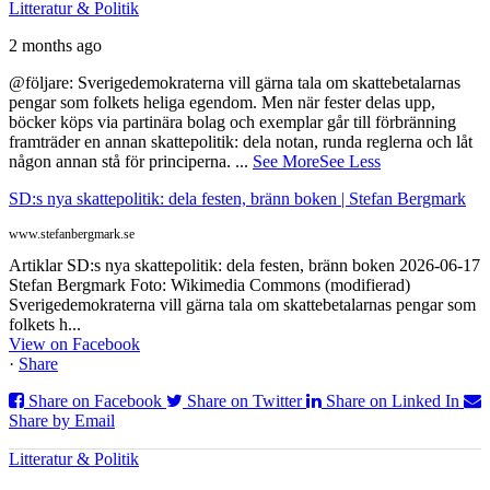
Litteratur & Politik
2 months ago
@följare: Sverigedemokraterna vill gärna tala om skattebetalarnas
pengar som folkets heliga egendom. Men när fester delas upp,
böcker köps via partinära bolag och exemplar går till förbränning
framträder en annan skattepolitik: dela notan, runda reglerna och låt
någon annan stå för principerna.
...
See More
See Less
SD:s nya skattepolitik: dela festen, bränn boken | Stefan Bergmark
www.stefanbergmark.se
Artiklar SD:s nya skattepolitik: dela festen, bränn boken 2026-06-17
Stefan Bergmark Foto: Wikimedia Commons (modifierad)
Sverigedemokraterna vill gärna tala om skattebetalarnas pengar som
folkets h...
View on Facebook
·
Share
Share on Facebook
Share on Twitter
Share on Linked In
Share by Email
Litteratur & Politik