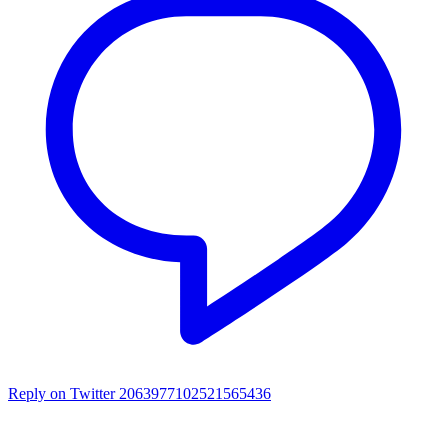
Reply on Twitter 2063977102521565436