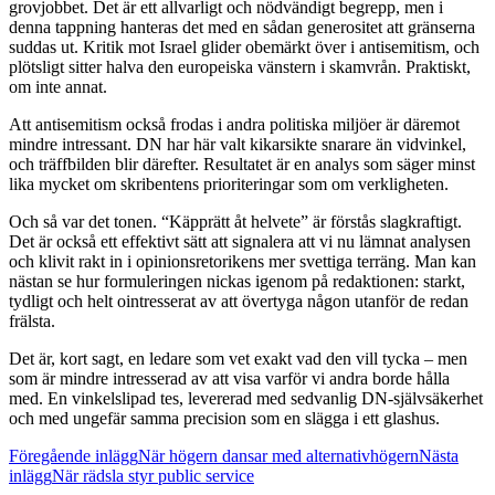
grovjobbet. Det är ett allvarligt och nödvändigt begrepp, men i
denna tappning hanteras det med en sådan generositet att gränserna
suddas ut. Kritik mot Israel glider obemärkt över i antisemitism, och
plötsligt sitter halva den europeiska vänstern i skamvrån. Praktiskt,
om inte annat.
Att antisemitism också frodas i andra politiska miljöer är däremot
mindre intressant. DN har här valt kikarsikte snarare än vidvinkel,
och träffbilden blir därefter. Resultatet är en analys som säger minst
lika mycket om skribentens prioriteringar som om verkligheten.
Och så var det tonen. “Käpprätt åt helvete” är förstås slagkraftigt.
Det är också ett effektivt sätt att signalera att vi nu lämnat analysen
och klivit rakt in i opinionsretorikens mer svettiga terräng. Man kan
nästan se hur formuleringen nickas igenom på redaktionen: starkt,
tydligt och helt ointresserat av att övertyga någon utanför de redan
frälsta.
Det är, kort sagt, en ledare som vet exakt vad den vill tycka – men
som är mindre intresserad av att visa varför vi andra borde hålla
med. En vinkelslipad tes, levererad med sedvanlig DN-självsäkerhet
och med ungefär samma precision som en slägga i ett glashus.
Inläggsnavigering
Föregående inlägg
När högern dansar med alternativhögern
Nästa
inlägg
När rädsla styr public service