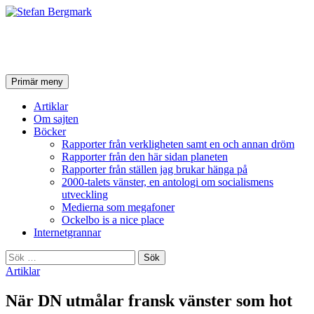
Stefan Bergmark
Sök
Hoppa
Primär meny
till
innehåll
Artiklar
Om sajten
Böcker
Rapporter från verkligheten samt en och annan dröm
Rapporter från den här sidan planeten
Rapporter från ställen jag brukar hänga på
2000-talets vänster, en antologi om socialismens
utveckling
Medierna som megafoner
Ockelbo is a nice place
Internetgrannar
Sök
efter:
Artiklar
När DN utmålar fransk vänster som hot