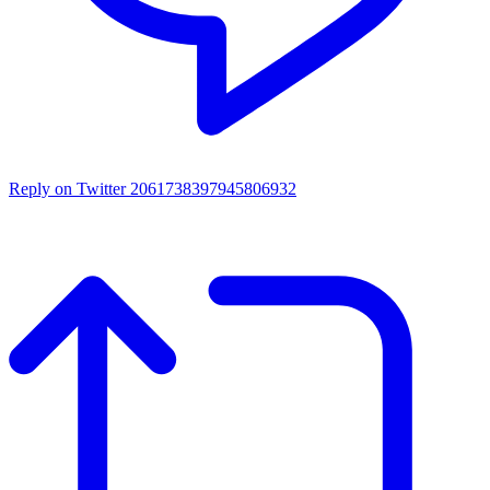
Reply on Twitter 2061738397945806932