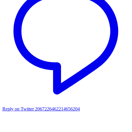
Reply on Twitter 2067226462214656204