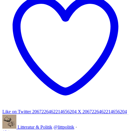
Like on Twitter 2067226462214656204
X
2067226462214656204
Litteratur & Politik
@littpolitik
·