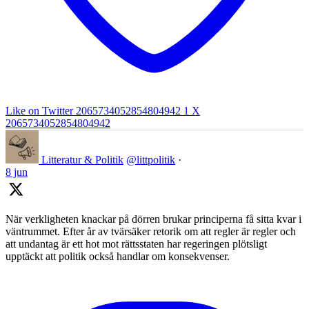
Like on Twitter 2065734052854804942
1
X
2065734052854804942
Litteratur & Politik
@littpolitik
·
8 jun
När verkligheten knackar på dörren brukar principerna få sitta kvar i
väntrummet. Efter år av tvärsäker retorik om att regler är regler och
att undantag är ett hot mot rättsstaten har regeringen plötsligt
upptäckt att politik också handlar om konsekvenser.