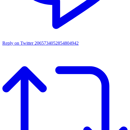
Reply on Twitter 2065734052854804942