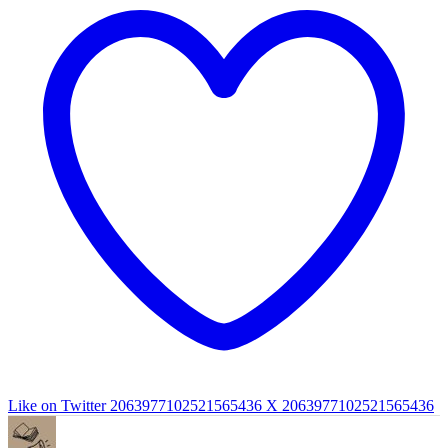
Like on Twitter 2063977102521565436
X
2063977102521565436