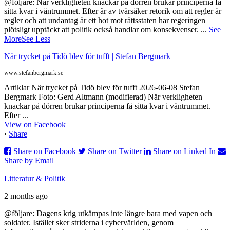
@följare: När verkligheten knackar på dörren brukar principerna få
sitta kvar i väntrummet. Efter år av tvärsäker retorik om att regler är
regler och att undantag är ett hot mot rättsstaten har regeringen
plötsligt upptäckt att politik också handlar om konsekvenser.
...
See
More
See Less
När trycket på Tidö blev för tufft | Stefan Bergmark
www.stefanbergmark.se
Artiklar När trycket på Tidö blev för tufft 2026-06-08 Stefan
Bergmark Foto: Gerd Altmann (modifierad) När verkligheten
knackar på dörren brukar principerna få sitta kvar i väntrummet.
Efter ...
View on Facebook
·
Share
Share on Facebook
Share on Twitter
Share on Linked In
Share by Email
Litteratur & Politik
2 months ago
@följare: Dagens krig utkämpas inte längre bara med vapen och
soldater. Istället sker striderna i cybervärlden, genom