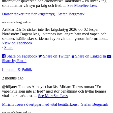
informationspåverkan och ekonomiska sanktioner – en utveckling
som utmanar vår syn på krig och fred.
...
See More
See Less
Därför räcker inte fler krigsfartyg | Stefan Bergmark
www.stefanbergmark.se
Artiklar Därför räcker inte fler krigsfartyg 2026-06-02 Jesper
Nordström Dagens krig utkämpas inte längre bara med vapen och
soldater. Istället sker striderna i cybervärlden, genom information...
View on Facebook
·
Share
Share on Facebook
Share on Twitter
Share on Linked In
Share by Email
Litteratur & Politik
2 months ago
@följare: Thomas Almqvist har läst Miriam Toews roman ”En
vapenvila som inte är fred” med stor behållning och hyllar hennes
vitala berättarkonst.
...
See More
See Less
Miriam Toews övertygar med vital berättarkonst | Stefan Bergmark
www.stefanbergmark.se