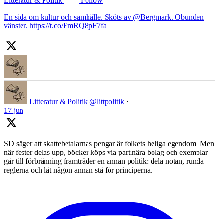
Litteratur & Politik
Follow
En sida om kultur och samhälle. Sköts av @Bergmark. Obunden
vänster. https://t.co/FmRQ8pF7fa
Litteratur & Politik
@littpolitik
·
17 jun
SD säger att skattebetalarnas pengar är folkets heliga egendom. Men
när fester delas upp, böcker köps via partinära bolag och exemplar
går till förbränning framträder en annan politik: dela notan, runda
reglerna och låt någon annan stå för principerna.