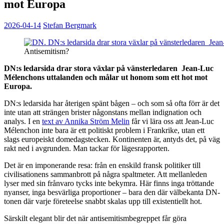
mot Europa
2026-04-14
Stefan Bergmark
Antisemitism?
DN:s ledarsida drar stora växlar på vänsterledaren Jean-Luc
Mélenchons uttalanden och målar ut honom som ett hot mot
Europa.
DN:s ledarsida har återigen spänt bågen – och som så ofta förr är det
inte utan att strängen brister någonstans mellan indignation och
analys. I en
text av Annika Ström Melin
får vi lära oss att Jean-Luc
Mélenchon inte bara är ett politiskt problem i Frankrike, utan ett
slags europeiskt domedagstecken. Kontinenten är, antyds det, på väg
rakt ned i avgrunden. Man tackar för lägesrapporten.
Det är en imponerande resa: från en enskild fransk politiker till
civilisationens sammanbrott på några spaltmeter. Att mellanleden
lyser med sin frånvaro tycks inte bekymra. Här finns inga tröttande
nyanser, inga besvärliga proportioner – bara den där välbekanta DN-
tonen där varje företeelse snabbt skalas upp till existentiellt hot.
Särskilt elegant blir det när antisemitismbegreppet får göra