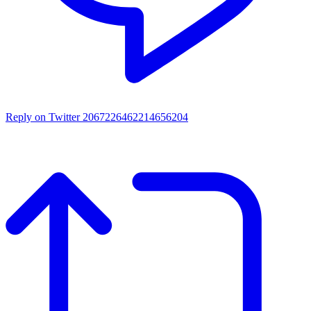
Reply on Twitter 2067226462214656204