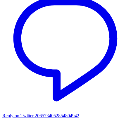
Reply on Twitter 2065734052854804942