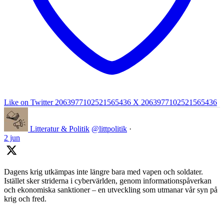
Like on Twitter 2063977102521565436
X
2063977102521565436
Litteratur & Politik
@littpolitik
·
2 jun
Dagens krig utkämpas inte längre bara med vapen och soldater.
Istället sker striderna i cybervärlden, genom informationspåverkan
och ekonomiska sanktioner – en utveckling som utmanar vår syn på
krig och fred.