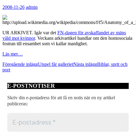
2008-11-26
admin
UR ARKIVET. Igår var det
FN-dagen för avskaffandet av mäns
våld mot kvinnor
. Veckans arkivartikel handlar om den homosociala
fostran till ensamhet som vi kallar manlighet.
Läs mer…
Inläggsnavigering
Föregående inlägg
Utspel får galleriet
Nästa inlägg
Biblar, sprit och
porr
E-POSTNOTISER
Skriv din e-postadress för att få en notis när en ny artikel
publiceras: