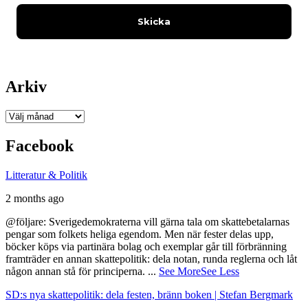
Arkiv
Arkiv
Facebook
Litteratur & Politik
2 months ago
@följare: Sverigedemokraterna vill gärna tala om skattebetalarnas
pengar som folkets heliga egendom. Men när fester delas upp,
böcker köps via partinära bolag och exemplar går till förbränning
framträder en annan skattepolitik: dela notan, runda reglerna och låt
någon annan stå för principerna.
...
See More
See Less
SD:s nya skattepolitik: dela festen, bränn boken | Stefan Bergmark