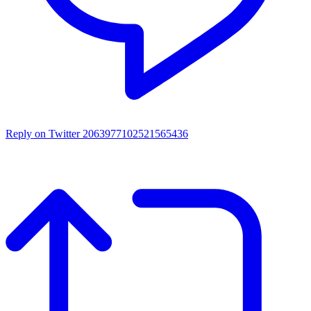
Reply on Twitter 2063977102521565436