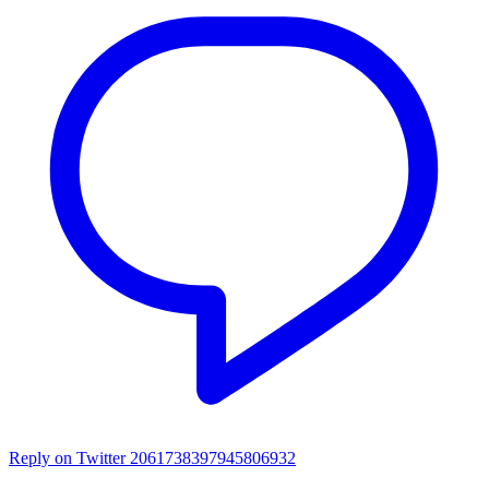
Reply on Twitter 2061738397945806932