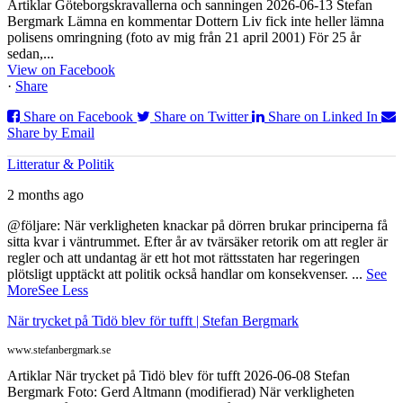
Artiklar Göteborgskravallerna och sanningen 2026-06-13 Stefan
Bergmark Lämna en kommentar Dottern Liv fick inte heller lämna
polisens omringning (foto av mig från 21 april 2001) För 25 år
sedan,...
View on Facebook
·
Share
Share on Facebook
Share on Twitter
Share on Linked In
Share by Email
Litteratur & Politik
2 months ago
@följare: När verkligheten knackar på dörren brukar principerna få
sitta kvar i väntrummet. Efter år av tvärsäker retorik om att regler är
regler och att undantag är ett hot mot rättsstaten har regeringen
plötsligt upptäckt att politik också handlar om konsekvenser.
...
See
More
See Less
När trycket på Tidö blev för tufft | Stefan Bergmark
www.stefanbergmark.se
Artiklar När trycket på Tidö blev för tufft 2026-06-08 Stefan
Bergmark Foto: Gerd Altmann (modifierad) När verkligheten