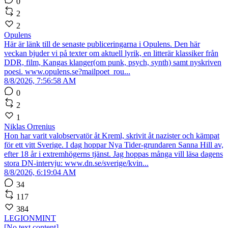
0
2
2
Opulens
Här är länk till de senaste publiceringarna i Opulens. Den här
veckan bjuder vi på texter om aktuell lyrik, en litterär klassiker från
DDR, film, Kangas klanger(om punk, psych, synth) samt nyskriven
poesi. www.opulens.se?mailpoet_rou...
8/8/2026, 7:56:58 AM
0
2
1
Niklas Orrenius
Hon har varit valobservatör åt Kreml, skrivit åt nazister och kämpat
för ett vitt Sverige. I dag hoppar Nya Tider-grundaren Sanna Hill av,
efter 18 år i extremhögerns tjänst. Jag hoppas många vill läsa dagens
stora DN-intervju: www.dn.se/sverige/kvin...
8/8/2026, 6:19:04 AM
34
117
384
LEGIONMINT
[No text content]