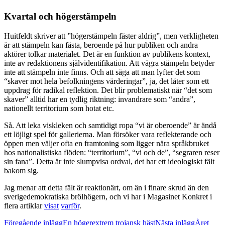
Kvartal och högerstämpeln
Huitfeldt skriver att ”högerstämpeln fäster aldrig”, men verkligheten
är att stämpeln kan fästa, beroende på hur publiken och andra
aktörer tolkar materialet. Det är en funktion av publikens kontext,
inte av redaktionens självidentifikation. Att vägra stämpeln betyder
inte att stämpeln inte finns. Och att säga att man lyfter det som
“skaver mot hela befolkningens värderingar”, ja, det låter som ett
uppdrag för radikal reflektion. Det blir problematiskt när “det som
skaver” alltid har en tydlig riktning: invandrare som “andra”,
nationellt territorium som hotat etc.
Så. Att leka viskleken och samtidigt ropa “vi är oberoende” är ändå
ett löjligt spel för gallerierna. Man försöker vara reflekterande och
öppen men väljer ofta en framtoning som ligger nära språkbruket
hos nationalistiska flöden: “territorium”, “vi och de”, “segraren reser
sin fana”. Detta är inte slumpvisa ordval, det har ett ideologiskt fält
bakom sig.
Jag menar att detta fält är reaktionärt, om än i finare skrud än den
sverigedemokratiska brölhögern, och vi har i Magasinet Konkret i
flera artiklar
visat
varför
.
Inläggsnavigering
Föregående inlägg
En högerextrem trojansk häst
Nästa inlägg
Året