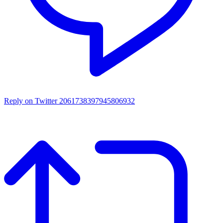
Reply on Twitter 2061738397945806932