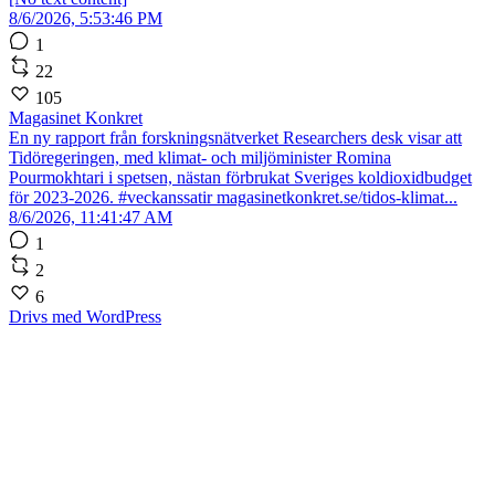
8/6/2026, 5:53:46 PM
1
22
105
Magasinet Konkret
En ny rapport från forskningsnätverket Researchers desk visar att
Tidöregeringen, med klimat- och miljöminister Romina
Pourmokhtari i spetsen, nästan förbrukat Sveriges koldioxidbudget
för 2023-2026. #veckanssatir magasinetkonkret.se/tidos-klimat...
8/6/2026, 11:41:47 AM
1
2
6
Drivs med WordPress