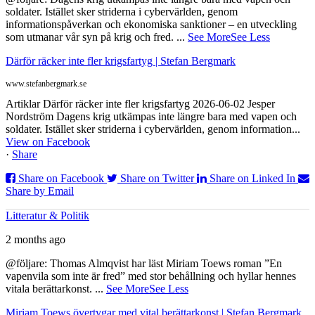
soldater. Istället sker striderna i cybervärlden, genom
informationspåverkan och ekonomiska sanktioner – en utveckling
som utmanar vår syn på krig och fred.
...
See More
See Less
Därför räcker inte fler krigsfartyg | Stefan Bergmark
www.stefanbergmark.se
Artiklar Därför räcker inte fler krigsfartyg 2026-06-02 Jesper
Nordström Dagens krig utkämpas inte längre bara med vapen och
soldater. Istället sker striderna i cybervärlden, genom information...
View on Facebook
·
Share
Share on Facebook
Share on Twitter
Share on Linked In
Share by Email
Litteratur & Politik
2 months ago
@följare: Thomas Almqvist har läst Miriam Toews roman ”En
vapenvila som inte är fred” med stor behållning och hyllar hennes
vitala berättarkonst.
...
See More
See Less
Miriam Toews övertygar med vital berättarkonst | Stefan Bergmark