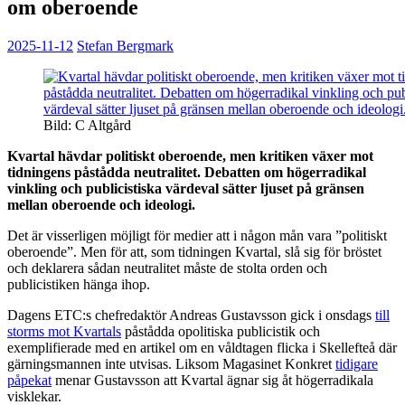
om oberoende
2025-11-12
Stefan Bergmark
Bild: C Altgård
Kvartal hävdar politiskt oberoende, men kritiken växer mot
tidningens påstådda neutralitet. Debatten om högerradikal
vinkling och publicistiska värdeval sätter ljuset på gränsen
mellan oberoende och ideologi.
Det är visserligen möjligt för medier att i någon mån vara ”politiskt
oberoende”. Men för att, som tidningen Kvartal, slå sig för bröstet
och deklarera sådan neutralitet måste de stolta orden och
publicistiken hänga ihop.
Dagens ETC:s chefredaktör Andreas Gustavsson gick i onsdags
till
storms mot Kvartals
påstådda opolitiska publicistik och
exemplifierade med en artikel om en våldtagen flicka i Skellefteå där
gärningsmannen inte utvisas. Liksom Magasinet Konkret
tidigare
påpekat
menar Gustavsson att Kvartal ägnar sig åt högerradikala
visklekar.