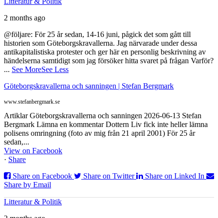
Litteratur & Politik
2 months ago
@följare: För 25 år sedan, 14-16 juni, pågick det som gått till
historien som Göteborgskravallerna. Jag närvarade under dessa
antikapitalistiska protester och ger här en personlig beskrivning av
händelserna samtidigt som jag försöker hitta svaret på frågan Varför?
...
See More
See Less
Göteborgskravallerna och sanningen | Stefan Bergmark
www.stefanbergmark.se
Artiklar Göteborgskravallerna och sanningen 2026-06-13 Stefan
Bergmark Lämna en kommentar Dottern Liv fick inte heller lämna
polisens omringning (foto av mig från 21 april 2001) För 25 år
sedan,...
View on Facebook
·
Share
Share on Facebook
Share on Twitter
Share on Linked In
Share by Email
Litteratur & Politik