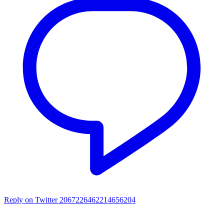
Reply on Twitter 2067226462214656204