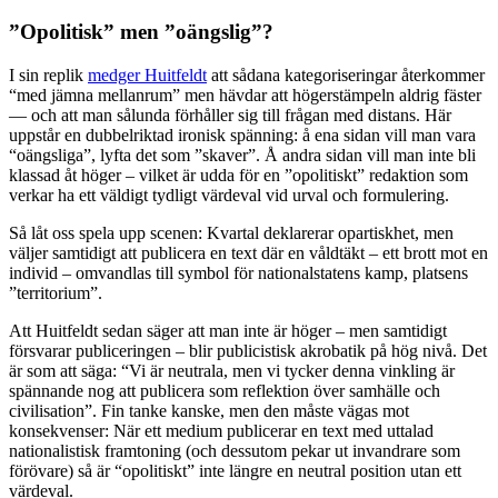
”Opolitisk” men ”oängslig”?
I sin replik
medger Huitfeldt
att sådana kategoriseringar återkommer
“med jämna mellanrum” men hävdar att högerstämpeln aldrig fäster
— och att man sålunda förhåller sig till frågan med distans. Här
uppstår en dubbelriktad ironisk spänning: å ena sidan vill man vara
“oängsliga”, lyfta det som ”skaver”. Å andra sidan vill man inte bli
klassad åt höger – vilket är udda för en ”opolitiskt” redaktion som
verkar ha ett väldigt tydligt värdeval vid urval och formulering.
Så låt oss spela upp scenen: Kvartal deklarerar opartiskhet, men
väljer samtidigt att publicera en text där en våldtäkt – ett brott mot en
individ – omvandlas till symbol för nationalstatens kamp, platsens
”territorium”.
Att Huitfeldt sedan säger att man inte är höger – men samtidigt
försvarar publiceringen – blir publicistisk akrobatik på hög nivå. Det
är som att säga: “Vi är neutrala, men vi tycker denna vinkling är
spännande nog att publicera som reflektion över samhälle och
civilisation”. Fin tanke kanske, men den måste vägas mot
konsekvenser: När ett medium publicerar en text med uttalad
nationalistisk framtoning (och dessutom pekar ut invandrare som
förövare) så är “opolitiskt” inte längre en neutral position utan ett
värdeval.