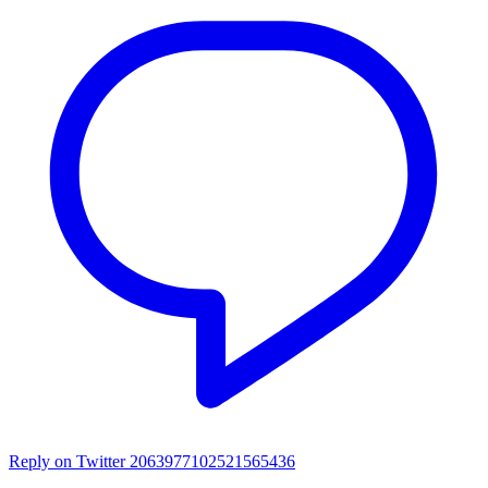
Reply on Twitter 2063977102521565436