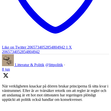
Like on Twitter 2065734052854804942
1
X
2065734052854804942
Litteratur & Politik
@littpolitik
·
8 jun
När verkligheten knackar på dörren brukar principerna få sitta kvar i
väntrummet. Efter år av tvärsäker retorik om att regler är regler och
att undantag är ett hot mot rättsstaten har regeringen plötsligt
upptäckt att politik också handlar om konsekvenser.