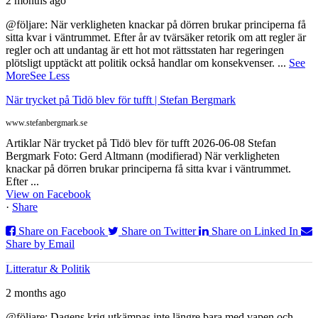
2 months ago
@följare: När verkligheten knackar på dörren brukar principerna få
sitta kvar i väntrummet. Efter år av tvärsäker retorik om att regler är
regler och att undantag är ett hot mot rättsstaten har regeringen
plötsligt upptäckt att politik också handlar om konsekvenser.
...
See
More
See Less
När trycket på Tidö blev för tufft | Stefan Bergmark
www.stefanbergmark.se
Artiklar När trycket på Tidö blev för tufft 2026-06-08 Stefan
Bergmark Foto: Gerd Altmann (modifierad) När verkligheten
knackar på dörren brukar principerna få sitta kvar i väntrummet.
Efter ...
View on Facebook
·
Share
Share on Facebook
Share on Twitter
Share on Linked In
Share by Email
Litteratur & Politik
2 months ago
@följare: Dagens krig utkämpas inte längre bara med vapen och