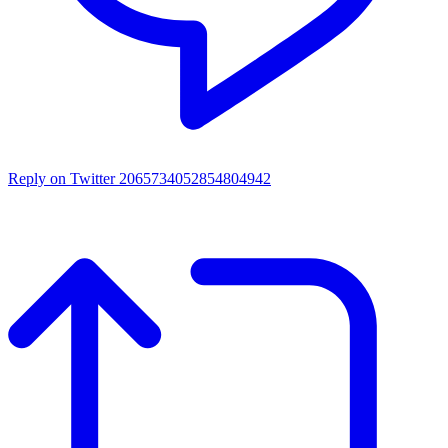
Reply on Twitter 2065734052854804942