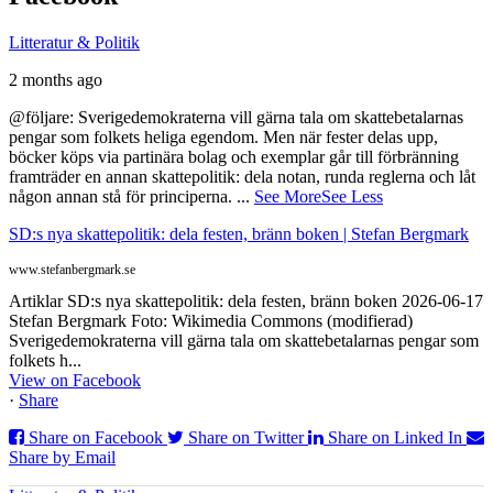
Litteratur & Politik
2 months ago
@följare: Sverigedemokraterna vill gärna tala om skattebetalarnas
pengar som folkets heliga egendom. Men när fester delas upp,
böcker köps via partinära bolag och exemplar går till förbränning
framträder en annan skattepolitik: dela notan, runda reglerna och låt
någon annan stå för principerna.
...
See More
See Less
SD:s nya skattepolitik: dela festen, bränn boken | Stefan Bergmark
www.stefanbergmark.se
Artiklar SD:s nya skattepolitik: dela festen, bränn boken 2026-06-17
Stefan Bergmark Foto: Wikimedia Commons (modifierad)
Sverigedemokraterna vill gärna tala om skattebetalarnas pengar som
folkets h...
View on Facebook
·
Share
Share on Facebook
Share on Twitter
Share on Linked In
Share by Email