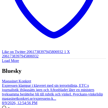
Like on Twitter 2061738397945806932
1
X
2061738397945806932
Load More
Bluesky
Magasinet Konkret
Expressen klampar i klaveret med sin terroristlista, ETC:s
journalistik ifrågasätts igen och Aftonbladet låter en ministers
tveksamma berättelse bli till rubrik och vinkel. #veckans-vinkelslip
magasinetkonkret.se/expressens-k...
8/9/2026, 12:54:56 PM