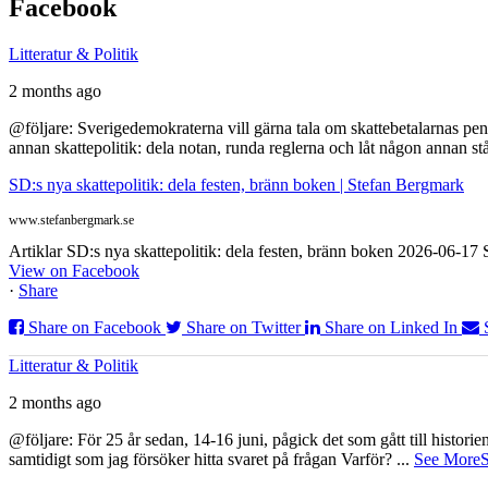
Facebook
Litteratur & Politik
2 months ago
@följare: Sverigedemokraterna vill gärna tala om skattebetalarnas pen
annan skattepolitik: dela notan, runda reglerna och låt någon annan st
SD:s nya skattepolitik: dela festen, bränn boken | Stefan Bergmark
www.stefanbergmark.se
Artiklar SD:s nya skattepolitik: dela festen, bränn boken 2026-06-1
View on Facebook
·
Share
Share on Facebook
Share on Twitter
Share on Linked In
Litteratur & Politik
2 months ago
@följare: För 25 år sedan, 14-16 juni, pågick det som gått till histor
samtidigt som jag försöker hitta svaret på frågan Varför?
...
See More
S