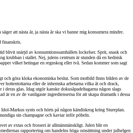
 säger att nästa år, ja nästa år ska vi banne mig konsumera mindre.
 finanskris.
id blivit snärjd av konsumtionssamhällets lockelser. Sprit, snask och
ring krubban i stallet. Nej, julens centrum är stunden då en hednisk
av papper vilket betingar en regnskog eller två. Sedan kommer som sagt
tigt och göra kloka ekonomiska beslut. Som motbild finns bilden av de
er hottentottarna eller de inhemska arbetarna vilka åt och drack,
r i deras glas. Idag utgör kanske dokusåpadeltagarna någon slags
ad är en av de vanligaste ingredienserna för att skapa dramatik i dessa
er Idol-Markus synts och hörts på någon kändiskrog kring Stureplan.
nmundiga sin champagne och kaviar inför pöbeln.
ovet av extas och frosseri är allmänmänskligt. Julen blir en
 höra mediernas rapportering om handelns höga omsättning under julhelgen