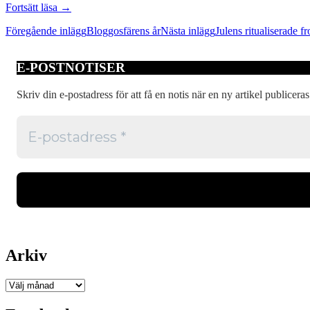
Julens
Fortsätt läsa
→
ritualiserade
Inläggsnavigering
Föregående inlägg
Bloggosfärens år
Nästa inlägg
Julens ritualiserade fr
frosseri
E-POSTNOTISER
Skriv din e-postadress för att få en notis när en ny artikel publiceras
Arkiv
Arkiv