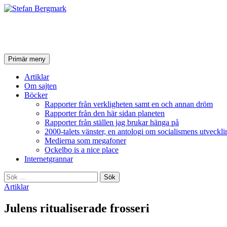
Stefan Bergmark
Sök
Hoppa
Primär meny
till
innehåll
Artiklar
Om sajten
Böcker
Rapporter från verkligheten samt en och annan dröm
Rapporter från den här sidan planeten
Rapporter från ställen jag brukar hänga på
2000-talets vänster, en antologi om socialismens utveckli
Medierna som megafoner
Ockelbo is a nice place
Internetgrannar
Sök
efter:
Artiklar
Julens ritualiserade frosseri