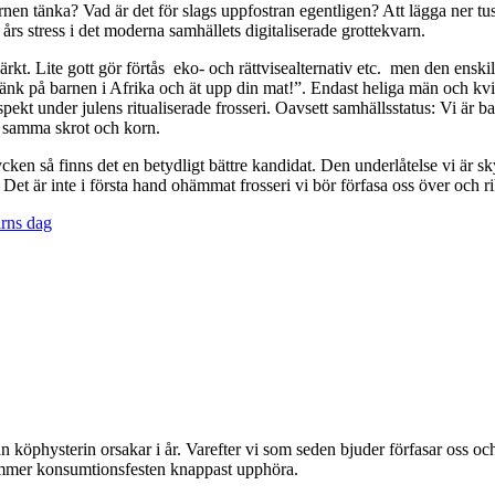
arnen tänka? Vad är det för slags uppfostran egentligen? Att lägga ner tus
års stress i det moderna samhällets digitaliserade grottekvarn.
. Lite gott gör förtås eko- och rättvisealternativ etc. men den enski
änk på barnen i Afrika och ät upp din mat!”. Endast heliga män och kvin
ekt under julens ritualiserade frosseri. Oavsett samhällsstatus: Vi är b
av samma skrot och korn.
ken så finns det en betydligt bättre kandidat. Den underlåtelse vi är sky
Det är inte i första hand ohämmat frosseri vi bör förfasa oss över och 
rns dag
 köphysterin orsakar i år. Varefter vi som seden bjuder förfasar oss oc
ommer konsumtionsfesten knappast upphöra.