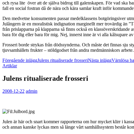
och rysa lite över att de själva bidrog till galenskapen. För vad ska b
fall en social fostran då de nära och kära samlar kraft inför kommande 
Den medvetne konsumenten passar medelklassens botgöringsiver utmärkt
Julångern är en moralistisk indignation marginellt mer trovärdig än ”T
från prislapparna på klapparna så finns också en klassöverskridande asp
bara för dig eller bara för mig. Nej, innerst inne är vi alla kålsupare 
Frosseri borde strykas från dödssynderna. Och måste det finnas sju styc
tjuvsamhällets frukter – stöldgodset från andra medmänniskors arbete. 
Inläggsnavigering
Föregående inlägg
Julens ritualiserade frosseri
Nästa inlägg
Värnlösa ba
Artiklar
Julens ritualiserade frosseri
2008-12-22
admin
Julen är här och snart kommer rapporterna om hur mycket klirr i kassan
och annan kanske lyckas men så länge vårt samhällssystem består k