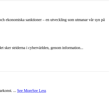
n och ekonomiska sanktioner – en utveckling som utmanar vår syn på
et sker striderna i cybervärlden, genom information...
tarkonst.
...
See More
See Less