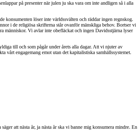
enlappar på presenter när julen ju ska vara om inte andligen så i alla
lde konsumenten löser inte världssvälten och räddar ingen regnskog.
nor i de religiösa skrifterna står ovanför mänskliga behov. Bortser vi
ara människor. Vi avlar inte obefläckat och ingen Davidsstjärna lyser
ldiga till och som pågår under årets alla dagar. Att vi njuter av
rikta vårt engagemang emot utan det kapitalistiska samhällssystemet.
h säger att nästa år, ja nästa år ska vi banne mig konsumera mindre. En