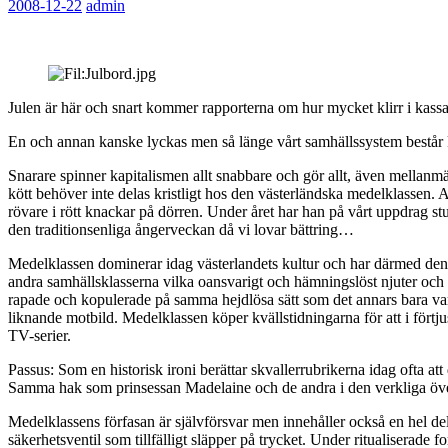
2008-12-22
admin
Julen är här och snart kommer rapporterna om hur mycket klirr i kassan
En och annan kanske lyckas men så länge vårt samhällssystem består 
Snarare spinner kapitalismen allt snabbare och gör allt, även mellanmä
kött behöver inte delas kristligt hos den västerländska medelklassen. Al
rövare i rött knackar på dörren. Under året har han på vårt uppdrag stu
den traditionsenliga ångerveckan då vi lovar bättring…
Medelklassen dominerar idag västerlandets kultur och har därmed den s
andra samhällsklasserna vilka oansvarigt och hämningslöst njuter och s
rapade och kopulerade på samma hejdlösa sätt som det annars bara var
liknande motbild. Medelklassen köper kvällstidningarna för att i förtj
TV-serier.
Passus: Som en historisk ironi berättar skvallerrubrikerna idag ofta 
Samma hak som prinsessan Madelaine och de andra i den verkliga över
Medelklassens förfasan är självförsvar men innehåller också en hel del 
säkerhetsventil som tillfälligt släpper på trycket. Under ritualiserade