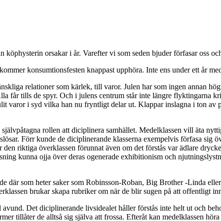
 köphysterin orsakar i år. Varefter vi som seden bjuder förfasar oss och
kommer konsumtionsfesten knappast upphöra. Inte ens under ett år med
nskliga relationer som kärlek, till varor. Julen har som ingen annan högt
la får tills de spyr. Och i julens centrum står inte längre flyktingarna k
lit varor i syd vilka han nu fryntligt delar ut. Klappar inslagna i ton 
jälvpåtagna rollen att diciplinera samhället. Medelklassen vill äta nyt
lösar. Förr kunde de diciplinerande klasserna exempelvis förfasa sig öv
 den riktiga överklassen förunnat även om det förstås var ädlare drycke
usning kunna ojja över deras ogenerade exhibitionism och njutningslystn
att de där som heter saker som Robinsson-Roban, Big Brother -Linda ell
klassen brukar skapa rubriker om när de blir sugen på att offentligt i
avund. Det diciplinerande livsidealet håller förstås inte helt ut och beh
 former tillåter de alltså sig själva att frossa. Efteråt kan medelklassen