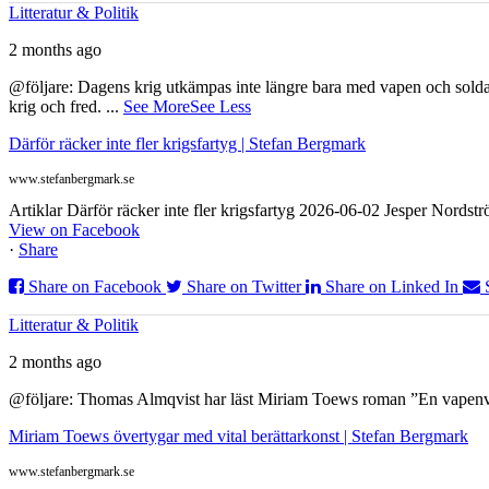
Litteratur & Politik
2 months ago
@följare: Dagens krig utkämpas inte längre bara med vapen och soldat
krig och fred.
...
See More
See Less
Därför räcker inte fler krigsfartyg | Stefan Bergmark
www.stefanbergmark.se
Artiklar Därför räcker inte fler krigsfartyg 2026-06-02 Jesper Nordstr
View on Facebook
·
Share
Share on Facebook
Share on Twitter
Share on Linked In
Litteratur & Politik
2 months ago
@följare: Thomas Almqvist har läst Miriam Toews roman ”En vapenvila
Miriam Toews övertygar med vital berättarkonst | Stefan Bergmark
www.stefanbergmark.se