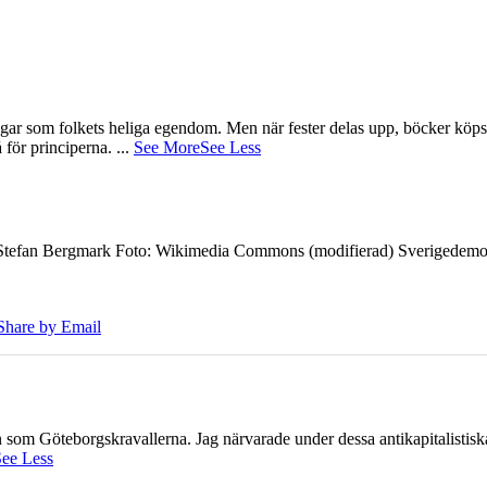
gar som folkets heliga egendom. Men när fester delas upp, böcker köps 
å för principerna.
...
See More
See Less
7 Stefan Bergmark Foto: Wikimedia Commons (modifierad) Sverigedemokra
Share by Email
ien som Göteborgskravallerna. Jag närvarade under dessa antikapitalistis
ee Less