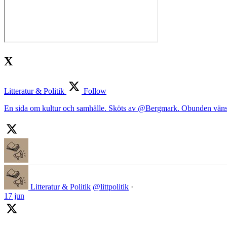
X
Litteratur & Politik
Follow
En sida om kultur och samhälle. Sköts av @Bergmark. Obunden väns
Litteratur & Politik
@littpolitik
·
17 jun