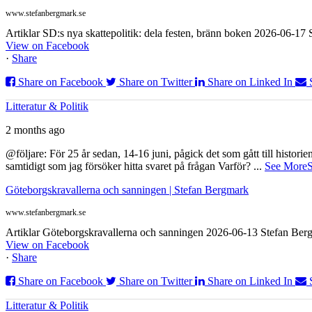
www.stefanbergmark.se
Artiklar SD:s nya skattepolitik: dela festen, bränn boken 2026-06-1
View on Facebook
·
Share
Share on Facebook
Share on Twitter
Share on Linked In
Litteratur & Politik
2 months ago
@följare: För 25 år sedan, 14-16 juni, pågick det som gått till histor
samtidigt som jag försöker hitta svaret på frågan Varför?
...
See More
S
Göteborgskravallerna och sanningen | Stefan Bergmark
www.stefanbergmark.se
Artiklar Göteborgskravallerna och sanningen 2026-06-13 Stefan Bergm
View on Facebook
·
Share
Share on Facebook
Share on Twitter
Share on Linked In
Litteratur & Politik