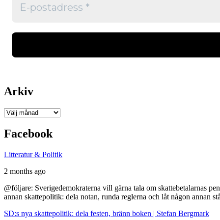
Arkiv
Arkiv
Facebook
Litteratur & Politik
2 months ago
@följare: Sverigedemokraterna vill gärna tala om skattebetalarnas pen
annan skattepolitik: dela notan, runda reglerna och låt någon annan st
SD:s nya skattepolitik: dela festen, bränn boken | Stefan Bergmark