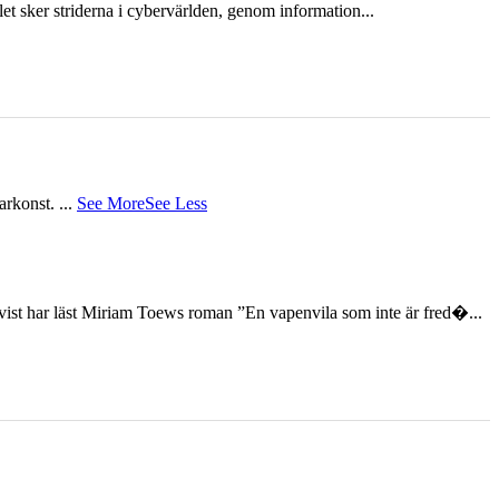
et sker striderna i cybervärlden, genom information...
tarkonst.
...
See More
See Less
st har läst Miriam Toews roman ”En vapenvila som inte är fred�...