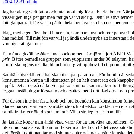
2004-12-31
admin
Jag har aldrig varit fattig och inte oroat mig för att bli det heller. N
visserligen inga pengar men fattiga var vi aldrig. Den i relativa term
fattiglappar rätt. De var ju på det hela taget ganska lika oss med enda s
Idag, med egen lägenhet i innerstan, sommarstuga och mer pengar i plån
han radikal. Till mitt försvar vill jag ändå understryka att innerstan i 
vardagen att gå ihop.
En måndagkväll besöker lundasocionomen Torbjörn Hjort ABF i Malmö.
pris
. Bättre bemedlade grupper, som yuppisarna under 80-talsyran, har
har forskningens resultat till och med givit upphov till ett populärt utt
Samhällsutvecklingen har skapat ett par paradoxer. För hundra år seda
konsumtionen knuten till identiteten på ett helt annat sätt och knapphe
uppåt. Det är också då kraven på konsumtion som markör för tillhörig
trygga anställningar försvann och ersattes med korttidsvikariat och pro
För de som inte har fasta jobb och bra boenden kan konsumtion fung
klädesmärken som en ensamstående och arbetslös förälder i en etta i s
samtidigt kräver ökad konsumtion? Vilka strategier tar man till?
Ja, kanske köper man ändå vissa varor för att uppväga knappheten. Och 
riktar mot sig själva. Ibland undviker man helt och hållet vissa situa
det förväntas att man tar med sig presenter och nästa gång kanske det bl