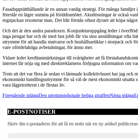
Fasadupprätthållande är en annan vanlig strategi. För många familjer ä
föreslår en lägre summa på föräldramötet. Akutlösningar är också vanli
regnjackan resonerar man. Det blir förstås oftast dyrare att köpa något i 
Och det är den andra paradoxen. Konjunkturuppgång leder i överflödssa
inga pengar har och de med fast jobb får via sina anställningar ofta
utrymme för att handla matvaror och hushållsartiklar i storpack och för 
vare ofördelaktiga avbetalningar, för ännu mer.
Vidare leder kreditanmärkningar till svårigheter att få förstahandskon
internet får nöja sig med direktreklamens förljugna information om va
Trots att det var flera år sedan vi lämnade kollektivhuset har jag och 
ekonomiskt handlingsutrymme för så väl de mest ekonomiskt utsatta s
vara lågprioriterat i de flestas liv.
Inläggsnavigering
Föregående inlägg
Den utrotningshotade heliga giraffen
Nästa inlägg
En
E-POSTNOTISER
Skriv din e-postadress för att få en notis när en ny artikel publiceras