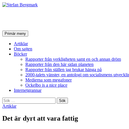
Stefan Bergmark
Sök
Hoppa
Primär meny
till
innehåll
Artiklar
Om sajten
Böcker
Rapporter från verkligheten samt en och annan dröm
Rapporter från den här sidan planeten
Rapporter från ställen jag brukar hänga på
2000-talets vänster, en antologi om socialismens utveckli
Medierna som megafoner
Ockelbo is a nice place
Internetgrannar
Sök
efter:
Artiklar
Det är dyrt att vara fattig