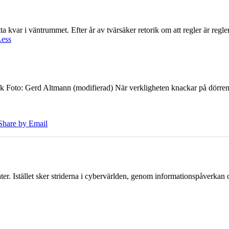
 kvar i väntrummet. Efter år av tvärsäker retorik om att regler är regler 
Less
k Foto: Gerd Altmann (modifierad) När verkligheten knackar på dörren br
Share by Email
er. Istället sker striderna i cybervärlden, genom informationspåverka