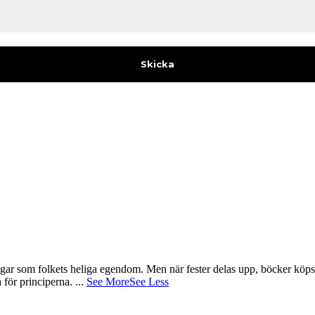
gar som folkets heliga egendom. Men när fester delas upp, böcker köps 
å för principerna.
...
See More
See Less