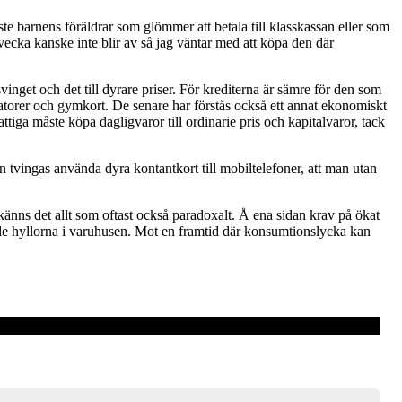
te barnens föräldrar som glömmer att betala till klasskassan eller som
vecka kanske inte blir av så jag väntar med att köpa den där
get och det till dyrare priser. För krediterna är sämre för den som
torer och gymkort. De senare har förstås också ett annat ekonomiskt
attiga måste köpa dagligvaror till ordinarie pris och kapitalvaror, tack
n tvingas använda dyra kontantkort till mobiltelefoner, att man utan
t känns det allt som oftast också paradoxalt. Å ena sidan krav på ökat
de hyllorna i varuhusen. Mot en framtid där konsumtionslycka kan