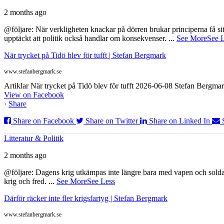
2 months ago
@följare: När verkligheten knackar på dörren brukar principerna få sitta
upptäckt att politik också handlar om konsekvenser.
...
See More
See 
När trycket på Tidö blev för tufft | Stefan Bergmark
www.stefanbergmark.se
Artiklar När trycket på Tidö blev för tufft 2026-06-08 Stefan Bergmar
View on Facebook
·
Share
Share on Facebook
Share on Twitter
Share on Linked In
Litteratur & Politik
2 months ago
@följare: Dagens krig utkämpas inte längre bara med vapen och soldat
krig och fred.
...
See More
See Less
Därför räcker inte fler krigsfartyg | Stefan Bergmark
www.stefanbergmark.se