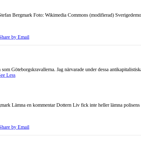
7 Stefan Bergmark Foto: Wikimedia Commons (modifierad) Sverigedemokra
Share by Email
ien som Göteborgskravallerna. Jag närvarade under dessa antikapitalistis
ee Less
ark Lämna en kommentar Dottern Liv fick inte heller lämna polisens om
Share by Email