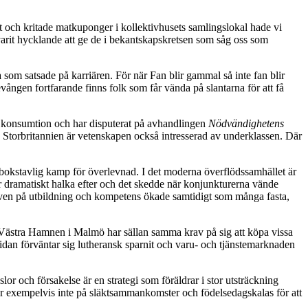
nhet och kritade matkuponger i kollektivhusets samlingslokal hade vi
 varit hycklande att ge de i bekantskapskretsen som såg oss som
 som satsade på karriären. För när Fan blir gammal så inte fan blir
levången fortfarande finns folk som får vända på slantarna för att få
 konsumtion och har disputerat på avhandlingen
Nödvändighetens
 Storbritannien är vetenskapen också intresserad av underklassen. Där
 bokstavlig kamp för överlevnad. I det moderna överflödssamhället är
per dramatiskt halka efter och det skedde när konjunkturerna vände
raven på utbildning och kompetens ökade samtidigt som många fasta,
Västra Hamnen i Malmö har sällan samma krav på sig att köpa vissa
idan förväntar sig lutheransk sparnit och varu- och tjänstemarknaden
r och försakelse är en strategi som föräldrar i stor utsträckning
åker exempelvis inte på släktsammankomster och födelsedagskalas för att