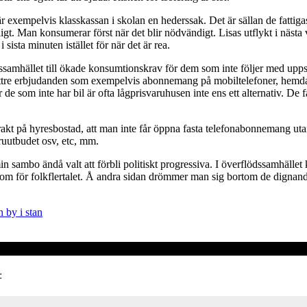
r exempelvis klasskassan i skolan en hederssak. Det är sällan de fattigas
gt. Man konsumerar först när det blir nödvändigt. Lisas utflykt i nästa 
sista minuten istället för när det är rea.
mhället till ökade konsumtionskrav för dem som inte följer med uppsvin
 bättre erbjudanden som exempelvis abonnemang på mobiltelefoner, hemda
de som inte har bil är ofta lågprisvaruhusen inte ens ett alternativ. De f
trakt på hyresbostad, att man inte får öppna fasta telefonabonnemang uta
ruutbudet osv, etc, mm.
min sambo ändå valt att förbli politiskt progressiva. I överflödssamhälle
om för folkflertalet. Å andra sidan drömmer man sig bortom de dignan
 by i stan
: