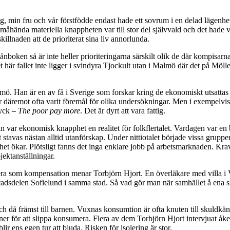
är jag, min fru och vår förstfödde endast hade ett sovrum i en delad läge
er måhända materiella knappheten var till stor del självvald och det hade
killnaden att de prioriterat sina liv annorlunda.
boken så är inte heller prioriteringarna särskilt olik de där kompisarna
det här fallet inte ligger i svindyra Tjockult utan i Malmö där det på Möl
 Han är en av få i Sverige som forskar kring de ekonomiskt utsattas
 däremot ofta varit föremål för olika undersökningar. Men i exempelvis
ryck –
The poor pay more
. Det är dyrt att vara fattig.
n var ekonomisk knapphet en realitet för folkflertalet. Vardagen var en
t stavas nästan alltid utanförskap. Under nittiotalet började vissa grup
het ökar. Plötsligt fanns det inga enklare jobb på arbetsmarknaden. K
jektanställningar.
era som kompensation menar Torbjörn Hjort. En överläkare med villa i 
tadsdelen Sofielund i samma stad. Så vad gör man när samhället å ena s
då främst till barnen. Vuxnas konsumtion är ofta knuten till skuldkänslo
tioner för att slippa konsumera. Flera av dem Torbjörn Hjort intervjuat 
ir ens egen tur att bjuda. Risken för isolering är stor.