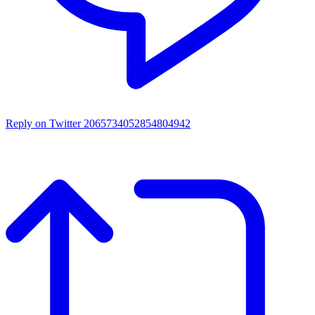
Reply on Twitter 2065734052854804942