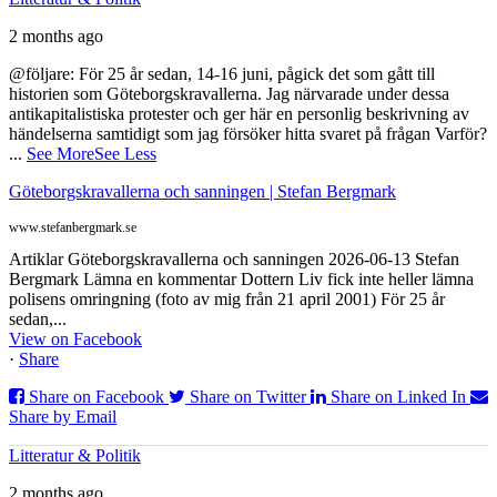
2 months ago
@följare: För 25 år sedan, 14-16 juni, pågick det som gått till
historien som Göteborgskravallerna. Jag närvarade under dessa
antikapitalistiska protester och ger här en personlig beskrivning av
händelserna samtidigt som jag försöker hitta svaret på frågan Varför?
...
See More
See Less
Göteborgskravallerna och sanningen | Stefan Bergmark
www.stefanbergmark.se
Artiklar Göteborgskravallerna och sanningen 2026-06-13 Stefan
Bergmark Lämna en kommentar Dottern Liv fick inte heller lämna
polisens omringning (foto av mig från 21 april 2001) För 25 år
sedan,...
View on Facebook
·
Share
Share on Facebook
Share on Twitter
Share on Linked In
Share by Email
Litteratur & Politik
2 months ago