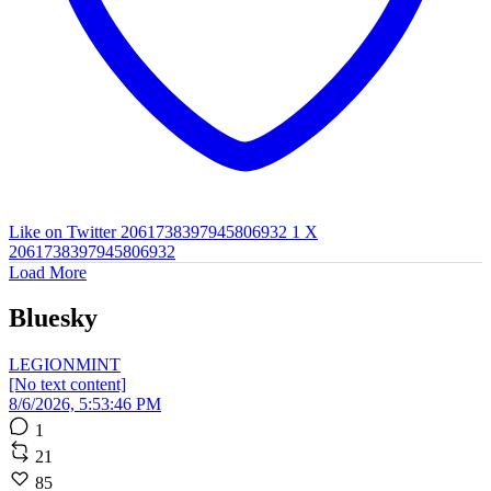
Like on Twitter 2061738397945806932
1
X
2061738397945806932
Load More
Bluesky
LEGIONMINT
[No text content]
8/6/2026, 5:53:46 PM
1
21
85