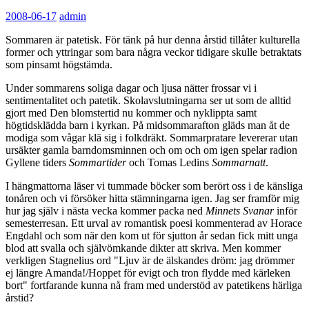
2008-06-17
admin
Sommaren är patetisk. För tänk på hur denna årstid tillåter kulturella
former och yttringar som bara några veckor tidigare skulle betraktats
som pinsamt högstämda.
Under sommarens soliga dagar och ljusa nätter frossar vi i
sentimentalitet och patetik. Skolavslutningarna ser ut som de alltid
gjort med Den blomstertid nu kommer och nyklippta samt
högtidsklädda barn i kyrkan. På midsommarafton gläds man åt de
modiga som vågar klä sig i folkdräkt. Sommarpratare levererar utan
ursäkter gamla barndomsminnen och om och om igen spelar radion
Gyllene tiders
Sommartider
och Tomas Ledins
Sommarnatt
.
I hängmattorna läser vi tummade böcker som berört oss i de känsliga
tonåren och vi försöker hitta stämningarna igen. Jag ser framför mig
hur jag själv i nästa vecka kommer packa ned
Minnets Svanar
inför
semesterresan. Ett urval av romantisk poesi kommenterad av Horace
Engdahl och som när den kom ut för sjutton år sedan fick mitt unga
blod att svalla och självömkande dikter att skriva. Men kommer
verkligen Stagnelius ord "Ljuv är de älskandes dröm: jag drömmer
ej längre Amanda!/Hoppet för evigt och tron flydde med kärleken
bort" fortfarande kunna nå fram med understöd av patetikens härliga
årstid?