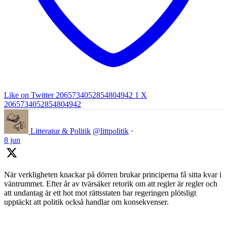
Like on Twitter 2065734052854804942
1
X
2065734052854804942
Litteratur & Politik
@littpolitik
·
8 jun
När verkligheten knackar på dörren brukar principerna få sitta kvar i
väntrummet. Efter år av tvärsäker retorik om att regler är regler och
att undantag är ett hot mot rättsstaten har regeringen plötsligt
upptäckt att politik också handlar om konsekvenser.