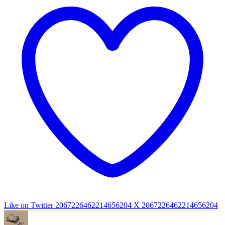
Like on Twitter 2067226462214656204
X
2067226462214656204