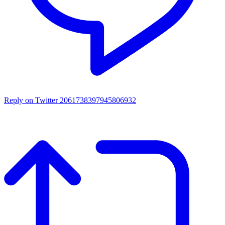
Reply on Twitter 2061738397945806932