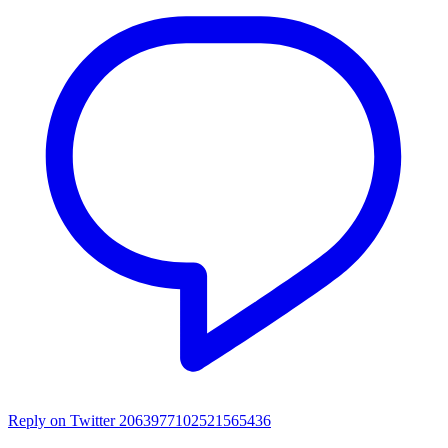
Reply on Twitter 2063977102521565436