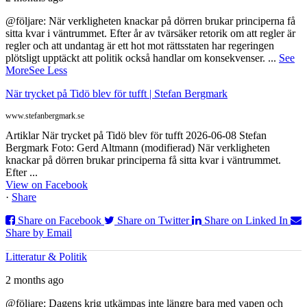
@följare: När verkligheten knackar på dörren brukar principerna få
sitta kvar i väntrummet. Efter år av tvärsäker retorik om att regler är
regler och att undantag är ett hot mot rättsstaten har regeringen
plötsligt upptäckt att politik också handlar om konsekvenser.
...
See
More
See Less
När trycket på Tidö blev för tufft | Stefan Bergmark
www.stefanbergmark.se
Artiklar När trycket på Tidö blev för tufft 2026-06-08 Stefan
Bergmark Foto: Gerd Altmann (modifierad) När verkligheten
knackar på dörren brukar principerna få sitta kvar i väntrummet.
Efter ...
View on Facebook
·
Share
Share on Facebook
Share on Twitter
Share on Linked In
Share by Email
Litteratur & Politik
2 months ago
@följare: Dagens krig utkämpas inte längre bara med vapen och