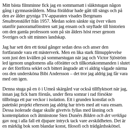
Mitt bästa filmminne fick jag en sommarnatt i släktstugan någon
gång i gymnasieåldern. Mina föräldrar hade gått till sängs och på
den av ålder gryniga TV-apparaten visades Bergmans
Smultronstället
från 1957. Medan solen sänkte sig över viken
utanför panoramafönstren satt jag ensam och snyftade till historien
om den gamla professorn som på sin ålders höst reser genom
Sveriges och sitt minnes landskap.
Jag har sett den ett tiotal gånger sedan dess och anser den
fortfarande vara ett mästerverk. Men en lika stark filmupplevelse
som just den kvällen på sommarstugan när jag och Victor Sjöström
led igenom ungdomens alla oförätter och tillkortakommanden i slutet
av det förrförra seklet och bittert ångrade att vi aldrig vågade närma
oss den undersköna Bibi Andersson – det tror jag aldrig jag får vara
med om igen.
Denna stuga på en ö i Umeå skärgård var också tillflyktsort när jag,
innan jag fick barn förstås, under flera somrar i rad försökte
tillbringa ett par veckor i isolation. Ett i grunden konstlat och
patetiskt projekt eftersom jag aldrig har trivts med att vara ensam.
Dessa isolerade dagar skulle givetvis fyllas med läsning och
kontemplation och åtminstone Sten Dunérs
Bilden och det verkliga
gav nog i alla fall ett djupare intryck tack vare avskildheten. Det är
en märklig bok som blandar konst, filosofi och trädgårdsskötsel.