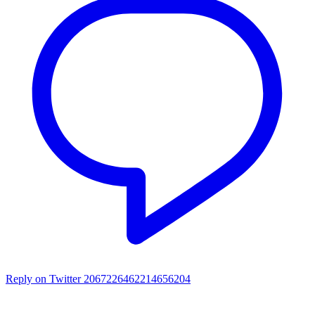
Reply on Twitter 2067226462214656204