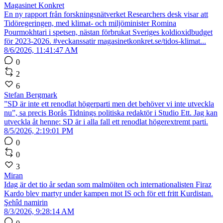
Magasinet Konkret
En ny rapport från forskningsnätverket Researchers desk visar att
Tidöregeringen, med klimat- och miljöminister Romina
Pourmokhtari i spetsen, nästan förbrukat Sveriges koldioxidbudget
för 2023-2026. #veckanssatir magasinetkonkret.se/tidos-klimat...
8/6/2026, 11:41:47 AM
0
2
6
Stefan Bergmark
”SD är inte ett renodlat högerparti men det behöver vi inte utveckla
nu”, sa precis Borås Tidnings politiska redaktör i Studio Ett. Jag kan
utveckla åt henne: SD är i alla fall ett renodlat högerextremt parti.
8/5/2026, 2:19:01 PM
0
0
3
Miran
Idag är det tio år sedan som malmöiten och internationalisten Firaz
Kardo blev martyr under kampen mot IS och för ett fritt Kurdistan.
Şehîd namirin
8/3/2026, 9:28:14 AM