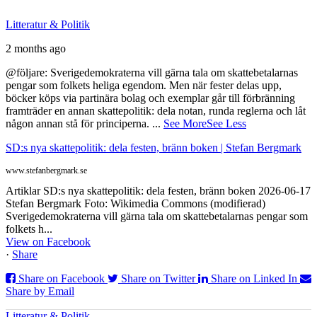
Litteratur & Politik
2 months ago
@följare: Sverigedemokraterna vill gärna tala om skattebetalarnas
pengar som folkets heliga egendom. Men när fester delas upp,
böcker köps via partinära bolag och exemplar går till förbränning
framträder en annan skattepolitik: dela notan, runda reglerna och låt
någon annan stå för principerna.
...
See More
See Less
SD:s nya skattepolitik: dela festen, bränn boken | Stefan Bergmark
www.stefanbergmark.se
Artiklar SD:s nya skattepolitik: dela festen, bränn boken 2026-06-17
Stefan Bergmark Foto: Wikimedia Commons (modifierad)
Sverigedemokraterna vill gärna tala om skattebetalarnas pengar som
folkets h...
View on Facebook
·
Share
Share on Facebook
Share on Twitter
Share on Linked In
Share by Email
Litteratur & Politik