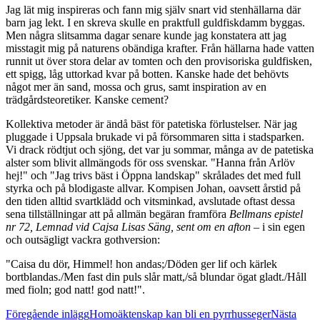
Jag lät mig inspireras och fann mig själv snart vid stenhällarna där
barn jag lekt. I en skreva skulle en praktfull guldfiskdamm byggas.
Men några slitsamma dagar senare kunde jag konstatera att jag
misstagit mig på naturens obändiga krafter. Från hällarna hade vatten
runnit ut över stora delar av tomten och den provisoriska guldfisken,
ett spigg, låg uttorkad kvar på botten. Kanske hade det behövts
något mer än sand, mossa och grus, samt inspiration av en
trädgårdsteoretiker. Kanske cement?
Kollektiva metoder är ändå bäst för patetiska förlustelser. När jag
pluggade i Uppsala brukade vi på försommaren sitta i stadsparken.
Vi drack rödtjut och sjöng, det var ju sommar, många av de patetiska
alster som blivit allmängods för oss svenskar. "Hanna från Arlöv
hej!" och "Jag trivs bäst i Öppna landskap" skrålades det med full
styrka och på blodigaste allvar. Kompisen Johan, oavsett årstid på
den tiden alltid svartklädd och vitsminkad, avslutade oftast dessa
sena tillställningar att på allmän begäran framföra
Bellmans epistel
nr 72, Lemnad vid Cajsa Lisas Säng, sent om en afton
– i sin egen
och outsägligt vackra gothversion:
"Caisa du dör, Himmel! hon andas;/Döden ger lif och kärlek
bortblandas./Men fast din puls slår matt,/så blundar ögat gladt./Håll
med fioln; god natt! god natt!".
Inläggsnavigering
Föregående inlägg
Homoäktenskap kan bli en pyrrhusseger
Nästa