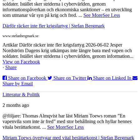
soldater. Istället sker striderna i cybervärlden, genom
informationspåverkan och ekonomiska sanktioner – en utveckling
som utmanar vår syn på krig och fred.
...
See More
See Less
Därför räcker inte fler krigsfartyg | Stefan Bergmark
www.stefanbergmark.se
Artiklar Därför räcker inte fler krigsfartyg 2026-06-02 Jesper
Nordström Dagens krig utkämpas inte längre bara med vapen och
soldater. Istället sker striderna i cybervärlden, genom information...
View on Facebook
·
Share
Share on Facebook
Share on Twitter
Share on Linked In
Share by Email
Litteratur & Politik
2 months ago
@följare: Thomas Almqvist har läst Miriam Toews roman ”En
vapenvila som inte är fred” med stor behållning och hyllar hennes
vitala berättarkonst.
...
See More
See Less
Miriam Toews övertygar med vital berättarkonst | Stefan Bergmark