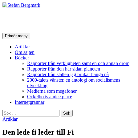
Stefan Bergmark
Sök
Hoppa
Primär meny
till
innehåll
Artiklar
Om sajten
Böcker
Rapporter från verkligheten samt en och annan dröm
Rapporter från den här sidan planeten
Rapporter från ställen jag brukar hänga på
2000-talets vänster, en antologi om socialismens
utveckling
Medierna som megafoner
Ockelbo is a nice place
Internetgrannar
Sök
efter:
Artiklar
Den lede fi leder till Fi