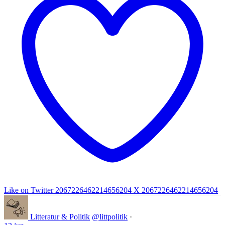
Like on Twitter 2067226462214656204
X
2067226462214656204
Litteratur & Politik
@littpolitik
·