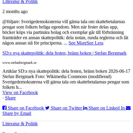
Litteratur & Politik
2 months ago
@följare: Sverigedemokraterna vill gärna tala om skattebetalarnas
pengar som folkets heliga egendom. Men när fester delas upp,
böcker köps via partinära bolag och exemplar går till förbränning
framträder en annan skattepolitik: dela notan, runda reglerna och låt
någon annan stå för principerna.
...
See More
See Less
SD:s nya skattepolitik: dela festen, bränn boken | Stefan Bergmark
www.stefanbergmark.se
Artiklar SD:s nya skattepolitik: dela festen, bränn boken 2026-06-17
Stefan Bergmark Foto: Wikimedia Commons (modifierad)
Sverigedemokraterna vill gärna tala om skattebetalarnas pengar som
folkets h...
View on Facebook
·
Share
Share on Facebook
Share on Twitter
Share on Linked In
Share by Email
Litteratur & Politik