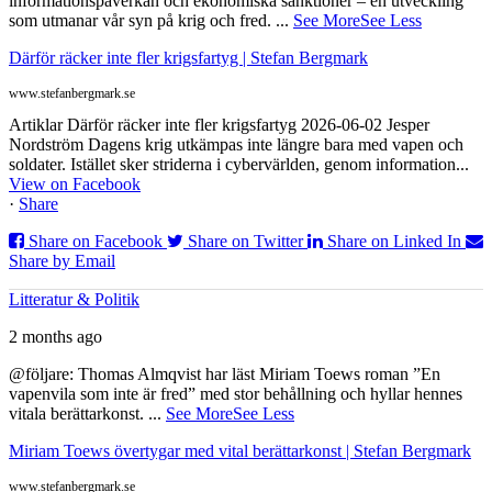
informationspåverkan och ekonomiska sanktioner – en utveckling
som utmanar vår syn på krig och fred.
...
See More
See Less
Därför räcker inte fler krigsfartyg | Stefan Bergmark
www.stefanbergmark.se
Artiklar Därför räcker inte fler krigsfartyg 2026-06-02 Jesper
Nordström Dagens krig utkämpas inte längre bara med vapen och
soldater. Istället sker striderna i cybervärlden, genom information...
View on Facebook
·
Share
Share on Facebook
Share on Twitter
Share on Linked In
Share by Email
Litteratur & Politik
2 months ago
@följare: Thomas Almqvist har läst Miriam Toews roman ”En
vapenvila som inte är fred” med stor behållning och hyllar hennes
vitala berättarkonst.
...
See More
See Less
Miriam Toews övertygar med vital berättarkonst | Stefan Bergmark
www.stefanbergmark.se