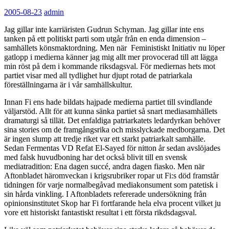
2005-08-23
admin
Jag gillar inte karriäristen Gudrun Schyman. Jag gillar inte ens
tanken på ett politiskt parti som utgår från en enda dimension –
samhällets könsmaktordning. Men när Feministiskt Initiativ nu löper
gatlopp i medierna känner jag mig allt mer provocerad till att lägga
min röst på dem i kommande riksdagsval. För mediernas hets mot
partiet visar med all tydlighet hur djupt rotad de patriarkala
föreställningarna är i vår samhällskultur.
Innan Fi ens hade bildats hajpade medierna partiet till svindlande
väljarstöd. Allt för att kunna sänka partiet så snart mediasamhällets
dramaturgi så tillät. Det enfaldiga patriarkatets ledardyrkan behöver
sina stories om de framgångsrika och misslyckade medborgarna. Det
är ingen slump att tredje riket var ett starkt patriarkalt samhälle.
Sedan Fermentas VD Refat El-Sayed för nitton år sedan avslöjades
med falsk huvudboning har det också blivit till en svensk
mediatradition: Ena dagen succé, andra dagen fiasko. Men när
Aftonbladet häromveckan i krigsrubriker ropar ut Fi:s död framstår
tidningen för varje normalbegåvad mediakonsument som patetisk i
sin hårda vinkling. I Aftonbladets refererade undersökning från
opinionsinstitutet Skop har Fi fortfarande hela elva procent vilket ju
vore ett historiskt fantastiskt resultat i ett första rikdsdagsval.