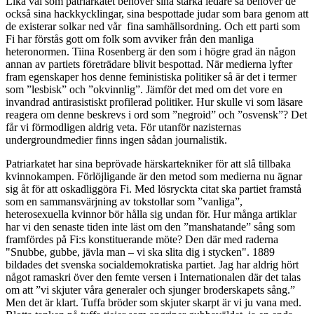
Lika väl som patriarkatet behöver sina starka ledare så behöver de
också sina hackkycklingar, sina bespottade judar som bara genom att
de existerar solkar ned vår fina samhällsordning. Och ett parti som
Fi har förstås gott om folk som avviker från den manliga
heteronormen. Tiina Rosenberg är den som i högre grad än någon
annan av partiets företrädare blivit bespottad. När medierna lyfter
fram egenskaper hos denne feministiska politiker så är det i termer
som ”lesbisk” och ”okvinnlig”. Jämför det med om det vore en
invandrad antirasistiskt profilerad politiker. Hur skulle vi som läsare
reagera om denne beskrevs i ord som ”negroid” och ”osvensk”? Det
får vi förmodligen aldrig veta. För utanför nazisternas
undergroundmedier finns ingen sådan journalistik.
Patriarkatet har sina beprövade härskartekniker för att slå tillbaka
kvinnokampen. Förlöjligande är den metod som medierna nu ägnar
sig åt för att oskadliggöra Fi. Med lösryckta citat ska partiet framstå
som en sammansvärjning av tokstollar som ”vanliga”,
heterosexuella kvinnor bör hålla sig undan för. Hur många artiklar
har vi den senaste tiden inte läst om den ”manshatande” sång som
framfördes på Fi:s konstituerande möte? Den där med raderna
"Snubbe, gubbe, jävla man – vi ska slita dig i stycken". 1889
bildades det svenska socialdemokratiska partiet. Jag har aldrig hört
något ramaskri över den femte versen i Internationalen där det talas
om att ”vi skjuter våra generaler och sjunger broderskapets sång.”
Men det är klart. Tuffa bröder som skjuter skarpt är vi ju vana med.