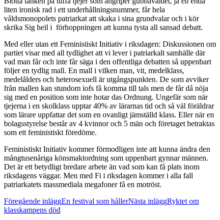
Blotta tanken på tuffa tjejer som angriper gubbaväldet, ja en enda
liten ironisk rad i ett underhållningsnummer, får hela
våldsmonopolets patriarkat att skaka i sina grundvalar och i kör
skrika Sig heil i förhoppningen att kunna tysta all sansad debatt.
Med eller utan ett Feministiskt Initiativ i riksdagen: Diskussionen om
partiet visar med all tydlighet att vi lever i patriarkalt samhälle där
vad man får och inte får säga i den offentliga debatten så uppenbart
följer en tydlig mall. En mall i vilken man, vit, medelklass,
medelålders och heterosexuell är utgångspunkten. De som avviker
från mallen kan stundom iofs få komma till tals men de får då nöja
sig med en position som inte hotar das Ordnung. Ungefär som när
tjejerna i en skolklass upptar 40% av lärarnas tid och så väl föräldrar
som lärare uppfattar det som en ovanligt jämställd klass. Eller när en
bolagsstyrelse består av 4 kvinnor och 5 män och företaget betraktas
som ett feministiskt föredöme.
Feministiskt Initiativ kommer förmodligen inte att kunna ändra den
mångtusenåriga könsmaktordning som uppenbart gynnar männen.
Det är ett betydligt bredare arbete än vad som kan få plats inom
riksdagens väggar. Men med Fi i riksdagen kommer i alla fall
patriarkatets massmediala megafoner få en motröst.
Inläggsnavigering
Föregående inlägg
En festival som håller
Nästa inlägg
Ryktet om
klasskampens död