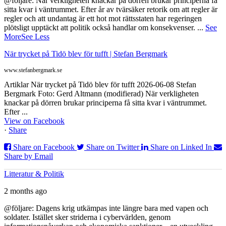
@följare: När verkligheten knackar på dörren brukar principerna få
sitta kvar i väntrummet. Efter år av tvärsäker retorik om att regler är
regler och att undantag är ett hot mot rättsstaten har regeringen
plötsligt upptäckt att politik också handlar om konsekvenser.
...
See
More
See Less
När trycket på Tidö blev för tufft | Stefan Bergmark
www.stefanbergmark.se
Artiklar När trycket på Tidö blev för tufft 2026-06-08 Stefan
Bergmark Foto: Gerd Altmann (modifierad) När verkligheten
knackar på dörren brukar principerna få sitta kvar i väntrummet.
Efter ...
View on Facebook
·
Share
Share on Facebook
Share on Twitter
Share on Linked In
Share by Email
Litteratur & Politik
2 months ago
@följare: Dagens krig utkämpas inte längre bara med vapen och
soldater. Istället sker striderna i cybervärlden, genom