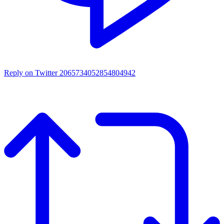
Reply on Twitter 2065734052854804942