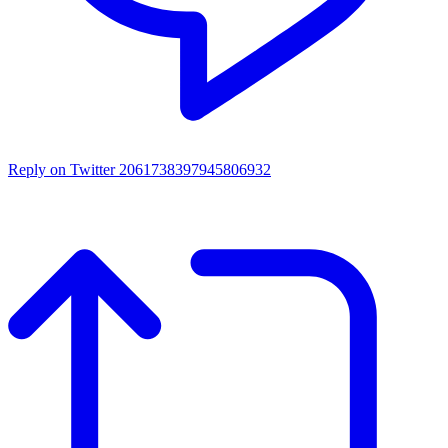
Reply on Twitter 2061738397945806932