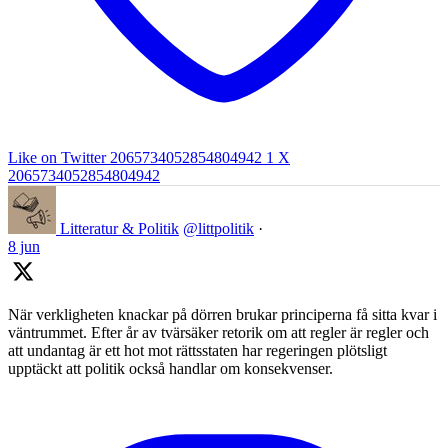
Like on Twitter 2065734052854804942
1
X
2065734052854804942
Litteratur & Politik
@littpolitik
·
8 jun
När verkligheten knackar på dörren brukar principerna få sitta kvar i
väntrummet. Efter år av tvärsäker retorik om att regler är regler och
att undantag är ett hot mot rättsstaten har regeringen plötsligt
upptäckt att politik också handlar om konsekvenser.