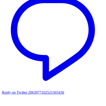
Reply on Twitter 2063977102521565436