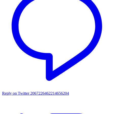
Reply on Twitter 2067226462214656204