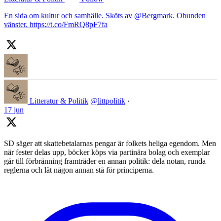
En sida om kultur och samhälle. Sköts av @Bergmark. Obunden
vänster. https://t.co/FmRQ8pF7fa
Litteratur & Politik
@littpolitik
·
17 jun
SD säger att skattebetalarnas pengar är folkets heliga egendom. Men
när fester delas upp, böcker köps via partinära bolag och exemplar
går till förbränning framträder en annan politik: dela notan, runda
reglerna och låt någon annan stå för principerna.