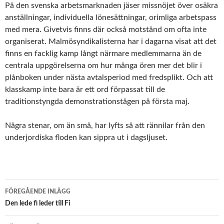
På den svenska arbetsmarknaden jäser missnöjet över osäkra
anställningar, individuella lönesättningar, orimliga arbetspass
med mera. Givetvis finns där också motstånd om ofta inte
organiserat. Malmösyndikalisterna har i dagarna visat att det
finns en facklig kamp långt närmare medlemmarna än de
centrala uppgörelserna om hur många ören mer det blir i
plånboken under nästa avtalsperiod med fredsplikt. Och att
klasskamp inte bara är ett ord förpassat till de
traditionstyngda demonstrationstågen på första maj.
Några stenar, om än små, har lyfts så att rännilar från den
underjordiska floden kan sippra ut i dagsljuset.
Inläggsnavigering
FÖREGÅENDE INLÄGG
Den lede fi leder till Fi