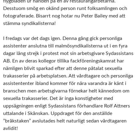
flygbladen ur handen på en av restaurangarbetarna.
Desstuom smög en okänd person runt folksamlingen och
fotograferade. Bisarrt nog hotar nu Peter Bailey med att
stämma syndikalisterna!
I fredags var det dags igen. Denna gång gick personliga
assistenter anslutna till malmösyndikalisterna ut i en fyra
dagar lång strejk i protest mot sin arbetsgivare Sydassistans
AB. En av deras kollegor tillika fackföreningskamrat har
nämligen blivit sparkad efter att denne påtalat sexuella
trakasserier på arbetsplatsen. Att vårdtagare och personliga
assistententer ibland kommer för nära varandra är känt i
branschen men arbetsgivarna förnekar helt kännedom om
sexuella trakasserier. Det är inga konstigheter med
uppsägningen enligt Sydassistans förhandlare Rolf Attners
uttalande i Skånskan. Uppdraget för den anställde
”bråkstaken” avslutades helt naturligt sedan vårdtagaren
avlidit!