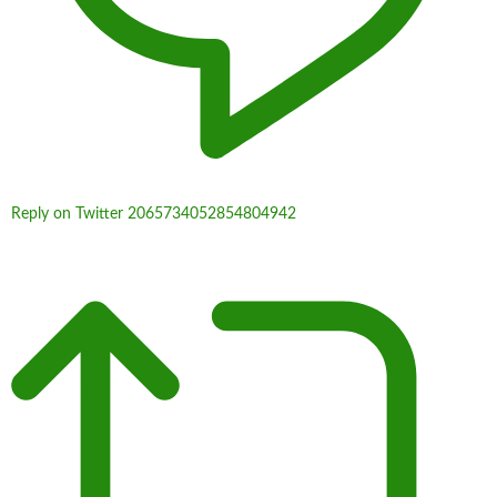
Reply on Twitter 2065734052854804942