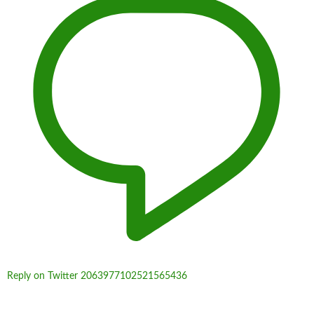
Reply on Twitter 2063977102521565436