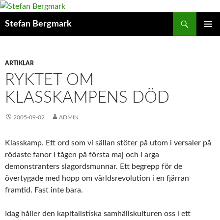
Sök
Stefan Bergmark
HOPPA
PRIMÄR
TILL
MENY
INNEHÅLL
ARTIKLAR
RYKTET OM
KLASSKAMPENS DÖD
2005-09-02
ADMIN
Klasskamp. Ett ord som vi sällan stöter på utom i versaler på
rödaste fanor i tågen på första maj och i arga
demonstranters slagordsmunnar. Ett begrepp för de
övertygade med hopp om världsrevolution i en fjärran
framtid. Fast inte bara.
Idag håller den kapitalistiska samhällskulturen oss i ett