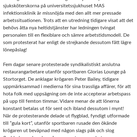
sjuksköterskorna på universitetssjukhuset MAS
infektionsklinik är missnöjda med den allt mer pressade
arbetssituationen. Trots att en utredning tidigare visat att det
behövs åtta nya heltidstjänster har ledningen tvingat
personalen till en flexiblare och sämre arbetstidsmodell. De
som protesterat har enligt de strejkande dessutom fått lägre
lönepåslag!
Fem dagar senare protesterade syndikalistiskt anslutna
restaurangarbetare utanför sportbaren Glorias Lounge på
Stortorget. De anklagar krögaren Peter Bailey, tidigare
uppmärksammad i medierna för sina trassliga affärer, för att
hota folk med uppsägning om de inte accepterar arbetspass
på upp till femton timmar. Vidare menar de att lönerna
konstant betalas ut för sent och ibland dessutom i mynt!
När de protesterande delade ut flygblad, fyndigt utformade
till ”gula kort”, utanför sportbaren rusade den ökände
krögaren ut beväpnad med någon slags påk och slog