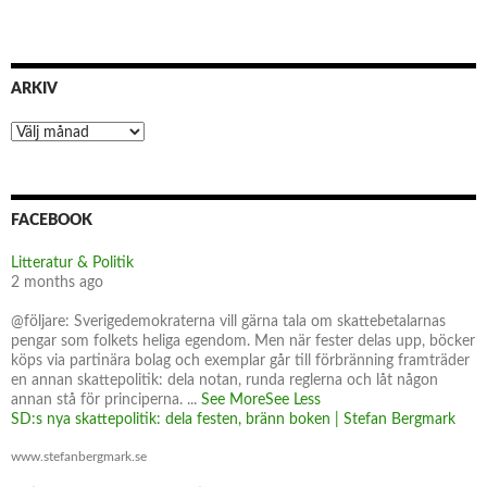
ARKIV
Arkiv
FACEBOOK
Litteratur & Politik
2 months ago
@följare: Sverigedemokraterna vill gärna tala om skattebetalarnas
pengar som folkets heliga egendom. Men när fester delas upp, böcker
köps via partinära bolag och exemplar går till förbränning framträder
en annan skattepolitik: dela notan, runda reglerna och låt någon
annan stå för principerna.
...
See More
See Less
SD:s nya skattepolitik: dela festen, bränn boken | Stefan Bergmark
www.stefanbergmark.se