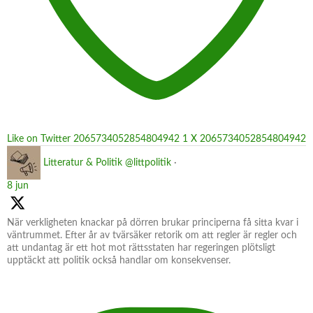
Like on Twitter 2065734052854804942
1
X
2065734052854804942
Litteratur & Politik
@littpolitik
·
8 jun
När verkligheten knackar på dörren brukar principerna få sitta kvar i
väntrummet. Efter år av tvärsäker retorik om att regler är regler och
att undantag är ett hot mot rättsstaten har regeringen plötsligt
upptäckt att politik också handlar om konsekvenser.