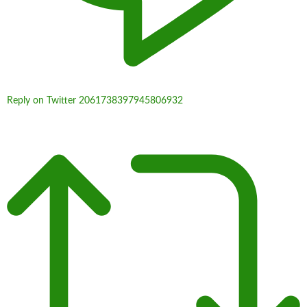
Reply on Twitter 2061738397945806932