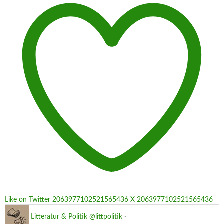
Like on Twitter 2063977102521565436
X
2063977102521565436
Litteratur & Politik
@littpolitik
·