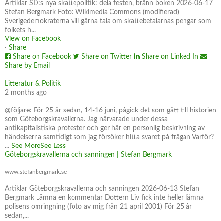
Artiklar SD:s nya skattepolitik: dela festen, bränn boken 2026-06-17
Stefan Bergmark Foto: Wikimedia Commons (modifierad)
Sverigedemokraterna vill gärna tala om skattebetalarnas pengar som
folkets h...
View on Facebook
·
Share
Share on Facebook
Share on Twitter
Share on Linked In
Share by Email
Litteratur & Politik
2 months ago
@följare: För 25 år sedan, 14-16 juni, pågick det som gått till historien
som Göteborgskravallerna. Jag närvarade under dessa
antikapitalistiska protester och ger här en personlig beskrivning av
händelserna samtidigt som jag försöker hitta svaret på frågan Varför?
...
See More
See Less
Göteborgskravallerna och sanningen | Stefan Bergmark
www.stefanbergmark.se
Artiklar Göteborgskravallerna och sanningen 2026-06-13 Stefan
Bergmark Lämna en kommentar Dottern Liv fick inte heller lämna
polisens omringning (foto av mig från 21 april 2001) För 25 år
sedan,...