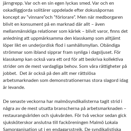
järngrepp. Var och en sin egen lyckas smed. Var och en
oskadliggjorda solitärer uppdelade efter dokusåpornas
koncept av ”vinnare”och ”förlorare”. Men när medborgaren
blivit en konsument på en marknad där allt – även
mellanmänskliga relationer som kärlek – blivit varor, finns det
anledning att uppmärksamma den klasskamp som alltjämt
löper likt en underjordisk flod i samhällsmyllan. Obändiga
strömmar som ibland sipprar fram synliga i dagsljuset. För
klasskamp kan också vara ett ord för att beskriva kollektiva
strider om de mest vardagliga behov. Som våra rättigheter på
jobbet. Det är också på den allt mer rättslösa
arbetsmarknaden som demonstrationernas stora slagord idag
är levande.
De senaste veckorna har malmösyndikalisterna tagit strid i
några av de mest utsatta branscherna på arbetsmarknaden –
restaurangvärlden och sjukvården. För två veckor sedan gick
sjuksköterskor anslutna till facköreningen Malmö Lokala
Samorganisation ut i en endagarsstrejk. De syndikalistiska