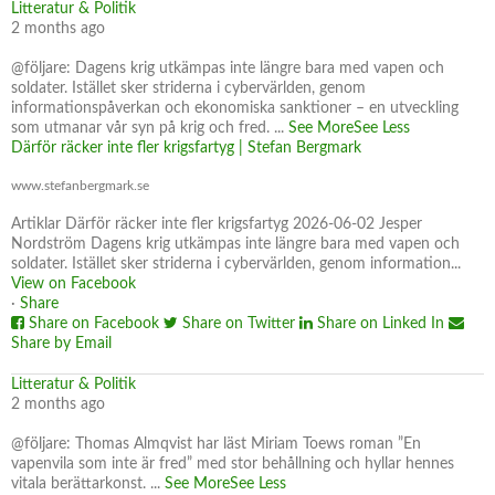
Litteratur & Politik
2 months ago
@följare: Dagens krig utkämpas inte längre bara med vapen och
soldater. Istället sker striderna i cybervärlden, genom
informationspåverkan och ekonomiska sanktioner – en utveckling
som utmanar vår syn på krig och fred.
...
See More
See Less
Därför räcker inte fler krigsfartyg | Stefan Bergmark
www.stefanbergmark.se
Artiklar Därför räcker inte fler krigsfartyg 2026-06-02 Jesper
Nordström Dagens krig utkämpas inte längre bara med vapen och
soldater. Istället sker striderna i cybervärlden, genom information...
View on Facebook
·
Share
Share on Facebook
Share on Twitter
Share on Linked In
Share by Email
Litteratur & Politik
2 months ago
@följare: Thomas Almqvist har läst Miriam Toews roman ”En
vapenvila som inte är fred” med stor behållning och hyllar hennes
vitala berättarkonst.
...
See More
See Less