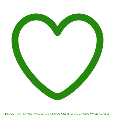
Like on Twitter 2067226462214656204
X
2067226462214656204