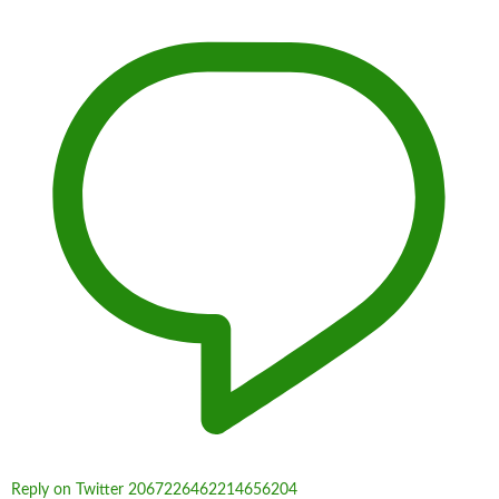
Reply on Twitter 2067226462214656204