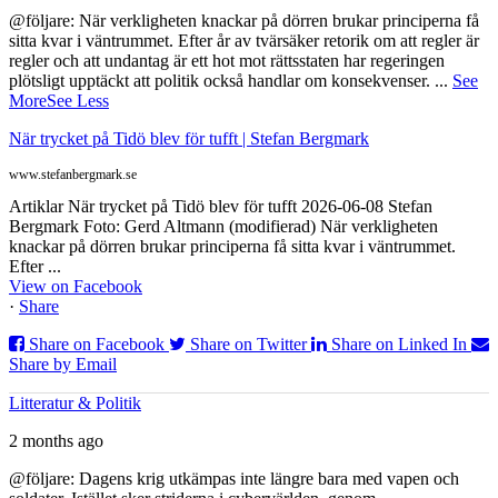
@följare: När verkligheten knackar på dörren brukar principerna få
sitta kvar i väntrummet. Efter år av tvärsäker retorik om att regler är
regler och att undantag är ett hot mot rättsstaten har regeringen
plötsligt upptäckt att politik också handlar om konsekvenser.
...
See
More
See Less
När trycket på Tidö blev för tufft | Stefan Bergmark
www.stefanbergmark.se
Artiklar När trycket på Tidö blev för tufft 2026-06-08 Stefan
Bergmark Foto: Gerd Altmann (modifierad) När verkligheten
knackar på dörren brukar principerna få sitta kvar i väntrummet.
Efter ...
View on Facebook
·
Share
Share on Facebook
Share on Twitter
Share on Linked In
Share by Email
Litteratur & Politik
2 months ago
@följare: Dagens krig utkämpas inte längre bara med vapen och