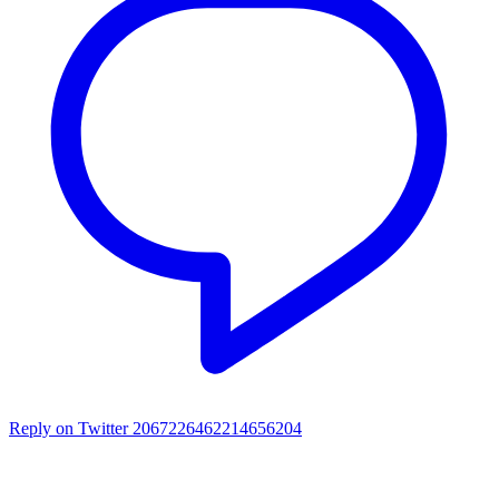
Reply on Twitter 2067226462214656204