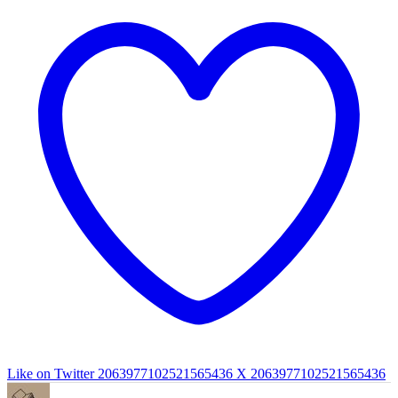
Like on Twitter 2063977102521565436
X
2063977102521565436