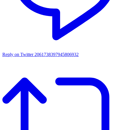
Reply on Twitter 2061738397945806932