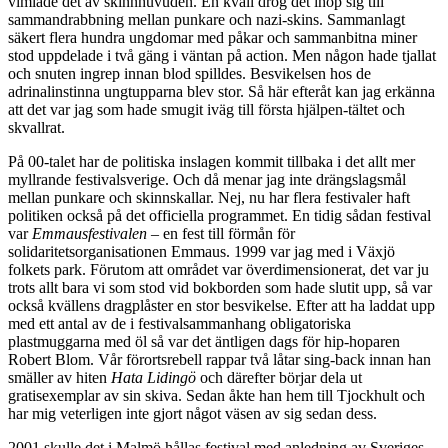
vimlade det av skinnhuvuden. En kväll drog det ihop sig till
sammandrabbning mellan punkare och nazi-skins. Sammanlagt
säkert flera hundra ungdomar med påkar och sammanbitna miner
stod uppdelade i två gäng i väntan på action. Men någon hade tjallat
och snuten ingrep innan blod spilldes. Besvikelsen hos de
adrinalinstinna ungtupparna blev stor. Så här efteråt kan jag erkänna
att det var jag som hade smugit iväg till första hjälpen-tältet och
skvallrat.
På 00-talet har de politiska inslagen kommit tillbaka i det allt mer
myllrande festivalsverige. Och då menar jag inte drängslagsmål
mellan punkare och skinnskallar. Nej, nu har flera festivaler haft
politiken också på det officiella programmet. En tidig sådan festival
var
Emmausfestivalen
– en fest till förmån för
solidaritetsorganisationen Emmaus. 1999 var jag med i Växjö
folkets park. Förutom att området var överdimensionerat, det var ju
trots allt bara vi som stod vid bokborden som hade slutit upp, så var
också kvällens dragplåster en stor besvikelse. Efter att ha laddat upp
med ett antal av de i festivalsammanhang obligatoriska
plastmuggarna med öl så var det äntligen dags för hip-hoparen
Robert Blom. Vår förortsrebell rappar två låtar sing-back innan han
smäller av hiten
Hata Lidingö
och därefter börjar dela ut
gratisexemplar av sin skiva. Sedan åkte han hem till Tjockhult och
har mig veterligen inte gjort något väsen av sig sedan dess.
2001 skulle det i Malmö hållas festival med anledning av Sveriges