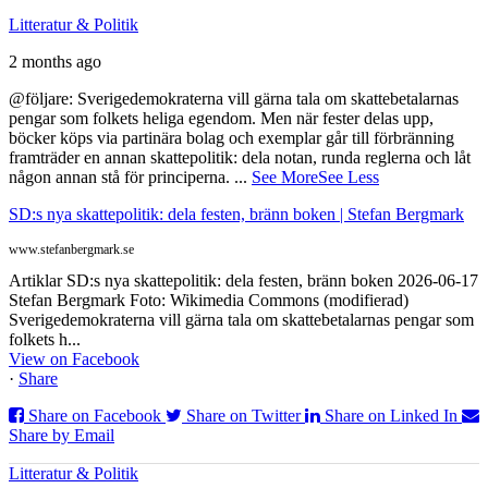
Litteratur & Politik
2 months ago
@följare: Sverigedemokraterna vill gärna tala om skattebetalarnas
pengar som folkets heliga egendom. Men när fester delas upp,
böcker köps via partinära bolag och exemplar går till förbränning
framträder en annan skattepolitik: dela notan, runda reglerna och låt
någon annan stå för principerna.
...
See More
See Less
SD:s nya skattepolitik: dela festen, bränn boken | Stefan Bergmark
www.stefanbergmark.se
Artiklar SD:s nya skattepolitik: dela festen, bränn boken 2026-06-17
Stefan Bergmark Foto: Wikimedia Commons (modifierad)
Sverigedemokraterna vill gärna tala om skattebetalarnas pengar som
folkets h...
View on Facebook
·
Share
Share on Facebook
Share on Twitter
Share on Linked In
Share by Email
Litteratur & Politik