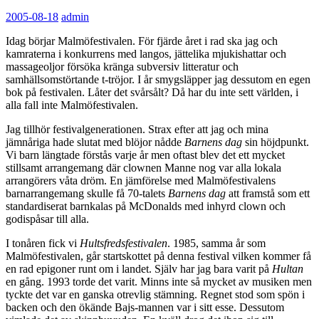
2005-08-18
admin
Idag börjar Malmöfestivalen. För fjärde året i rad ska jag och
kamraterna i konkurrens med langos, jättelika mjukishattar och
massageoljor försöka kränga subversiv litteratur och
samhällsomstörtande t-tröjor. I år smygsläpper jag dessutom en egen
bok på festivalen. Låter det svårsålt? Då har du inte sett världen, i
alla fall inte Malmöfestivalen.
Jag tillhör festivalgenerationen. Strax efter att jag och mina
jämnåriga hade slutat med blöjor nådde
Barnens dag
sin höjdpunkt.
Vi barn längtade förstås varje år men oftast blev det ett mycket
stillsamt arrangemang där clownen Manne nog var alla lokala
arrangörers våta dröm. En jämförelse med Malmöfestivalens
barnarrangemang skulle få 70-talets
Barnens dag
att framstå som ett
standardiserat barnkalas på McDonalds med inhyrd clown och
godispåsar till alla.
I tonåren fick vi
Hultsfredsfestivalen
. 1985, samma år som
Malmöfestivalen, går startskottet på denna festival vilken kommer få
en rad epigoner runt om i landet. Själv har jag bara varit på
Hultan
en gång. 1993 torde det varit. Minns inte så mycket av musiken men
tyckte det var en ganska otrevlig stämning. Regnet stod som spön i
backen och den ökände Bajs-mannen var i sitt esse. Dessutom