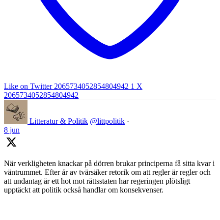
Like on Twitter 2065734052854804942
1
X
2065734052854804942
Litteratur & Politik
@littpolitik
·
8 jun
När verkligheten knackar på dörren brukar principerna få sitta kvar i
väntrummet. Efter år av tvärsäker retorik om att regler är regler och
att undantag är ett hot mot rättsstaten har regeringen plötsligt
upptäckt att politik också handlar om konsekvenser.