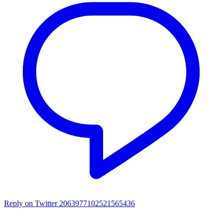
Reply on Twitter 2063977102521565436