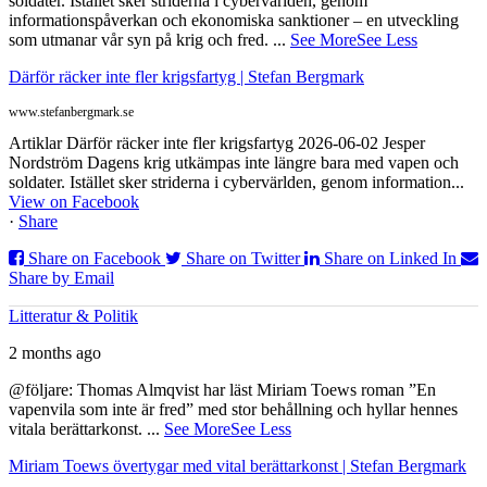
soldater. Istället sker striderna i cybervärlden, genom
informationspåverkan och ekonomiska sanktioner – en utveckling
som utmanar vår syn på krig och fred.
...
See More
See Less
Därför räcker inte fler krigsfartyg | Stefan Bergmark
www.stefanbergmark.se
Artiklar Därför räcker inte fler krigsfartyg 2026-06-02 Jesper
Nordström Dagens krig utkämpas inte längre bara med vapen och
soldater. Istället sker striderna i cybervärlden, genom information...
View on Facebook
·
Share
Share on Facebook
Share on Twitter
Share on Linked In
Share by Email
Litteratur & Politik
2 months ago
@följare: Thomas Almqvist har läst Miriam Toews roman ”En
vapenvila som inte är fred” med stor behållning och hyllar hennes
vitala berättarkonst.
...
See More
See Less
Miriam Toews övertygar med vital berättarkonst | Stefan Bergmark