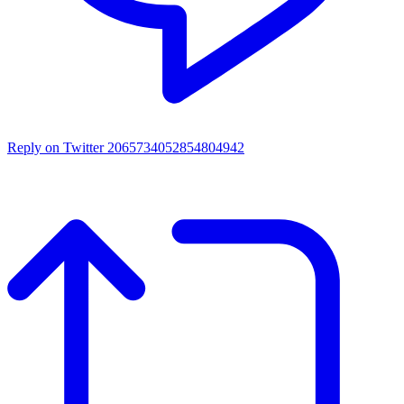
Reply on Twitter 2065734052854804942