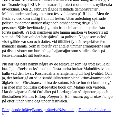
ordförandeskap i EU. Eller snarare i protest mot unionens nyliberala
utveckling. Den 21 februari tågade festglada demonstranter i
Malmö under sambarytmer mot festivalplatsen på Ribban. Men de
flesta av oss kom aldrig fram till festen. Utan anledning spärrade
polisen av demonstrationståget och omhändertog drygt 250
personer. Själv bevittnade jag, min fru och barnen tumutltet från
första parkett. Vi fick nämligen inte lämna marken vi beordrats att
sitta på. ”Ni har valt det här själva”, sa polisen. Något som också
visst gällde vår son och dotter, vid tillfället fyra år respektive fem
månader gamla. Som ni förstår var antalet timmar arrangörerna lagt
på diskussioner om hur många bajjamajjor som skulle krävas på
festivalområdet rätt bortkastad.
Nu har jag bara nämnt några av de festivaler som jag trott skulle bli
bra. I jämförelse också med de flesta andra brukar Malmöfestivalen
hålla vad den lovar: Kostnadsfria arrangemang till hög kvalitet. Och
ja, det brukar gå att sälja samhällslitteratur bland krims-kramset och
älgkebaben. Förvånansvärt bra dessutom. Får se hur det kommer gå
i år med min politiska coffee-table book om Malmö och världen.
Har du vägarna förbi Ordtältet på Lördagsplan så signerar jag och
illustratören Mattias Elftorp
Rapporter från ställen jag brukar hänga
på
efter lunch varje dag under festivalen.
Inläggsnavigering
Föregående inlägg
Barnslig rättvisa
Nästa inlägg
Den lede fi leder till
Fi