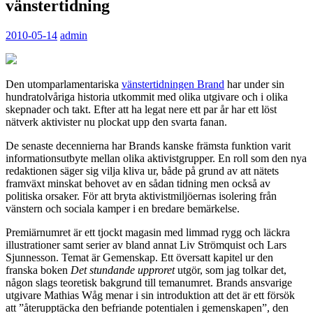
vänstertidning
2010-05-14
admin
Den utomparlamentariska
vänstertidningen Brand
har under sin
hundratolvåriga historia utkommit med olika utgivare och i olika
skepnader och takt. Efter att ha legat nere ett par år har ett löst
nätverk aktivister nu plockat upp den svarta fanan.
De senaste decennierna har Brands kanske främsta funktion varit
informationsutbyte mellan olika aktivistgrupper. En roll som den nya
redaktionen säger sig vilja kliva ur, både på grund av att nätets
framväxt minskat behovet av en sådan tidning men också av
politiska orsaker. För att bryta aktivistmiljöernas isolering från
vänstern och sociala kamper i en bredare bemärkelse.
Premiärnumret är ett tjockt magasin med limmad rygg och läckra
illustrationer samt serier av bland annat Liv Strömquist och Lars
Sjunnesson. Temat är Gemenskap. Ett översatt kapitel ur den
franska boken
Det stundande upproret
utgör, som jag tolkar det,
någon slags teoretisk bakgrund till temanumret. Brands ansvarige
utgivare Mathias Wåg menar i sin introduktion att det är ett försök
att ”återupptäcka den befriande potentialen i gemenskapen”, den