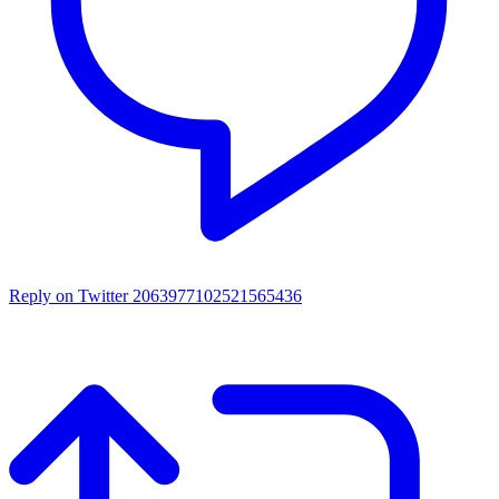
Reply on Twitter 2063977102521565436