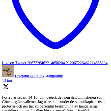
Like on Twitter 2067226462214656204
X
2067226462214656204
Litteratur & Politik
@littpolitik
·
13 jun
För 25 år sedan, 14-16 juni, pågick det som gått till historien som
Göteborgskravallerna. Jag närvarade under dessa antikapitalistiska
protester och ger här en personlig beskrivning av händelserna
samtidigt som jag försöker hitta svaret på frågan Varför?