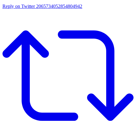
Reply on Twitter 2065734052854804942