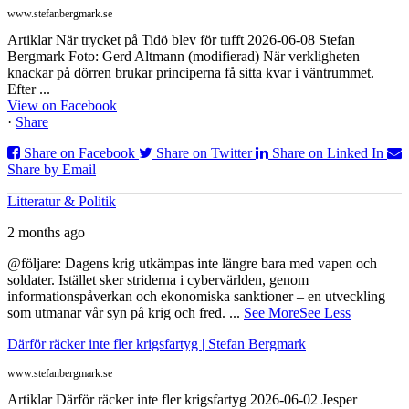
www.stefanbergmark.se
Artiklar När trycket på Tidö blev för tufft 2026-06-08 Stefan
Bergmark Foto: Gerd Altmann (modifierad) När verkligheten
knackar på dörren brukar principerna få sitta kvar i väntrummet.
Efter ...
View on Facebook
·
Share
Share on Facebook
Share on Twitter
Share on Linked In
Share by Email
Litteratur & Politik
2 months ago
@följare: Dagens krig utkämpas inte längre bara med vapen och
soldater. Istället sker striderna i cybervärlden, genom
informationspåverkan och ekonomiska sanktioner – en utveckling
som utmanar vår syn på krig och fred.
...
See More
See Less
Därför räcker inte fler krigsfartyg | Stefan Bergmark
www.stefanbergmark.se
Artiklar Därför räcker inte fler krigsfartyg 2026-06-02 Jesper