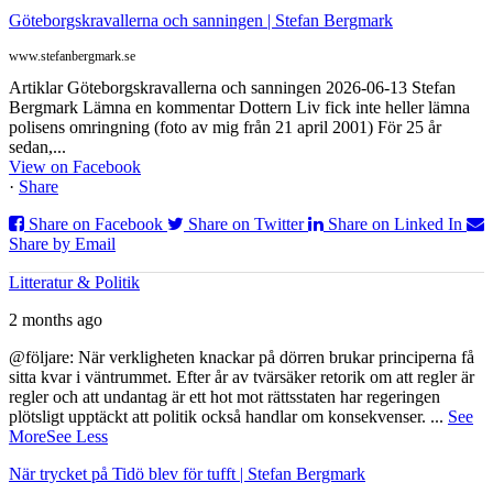
Göteborgskravallerna och sanningen | Stefan Bergmark
www.stefanbergmark.se
Artiklar Göteborgskravallerna och sanningen 2026-06-13 Stefan
Bergmark Lämna en kommentar Dottern Liv fick inte heller lämna
polisens omringning (foto av mig från 21 april 2001) För 25 år
sedan,...
View on Facebook
·
Share
Share on Facebook
Share on Twitter
Share on Linked In
Share by Email
Litteratur & Politik
2 months ago
@följare: När verkligheten knackar på dörren brukar principerna få
sitta kvar i väntrummet. Efter år av tvärsäker retorik om att regler är
regler och att undantag är ett hot mot rättsstaten har regeringen
plötsligt upptäckt att politik också handlar om konsekvenser.
...
See
More
See Less
När trycket på Tidö blev för tufft | Stefan Bergmark