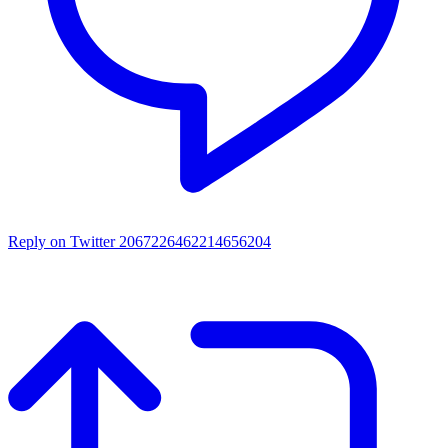
Reply on Twitter 2067226462214656204