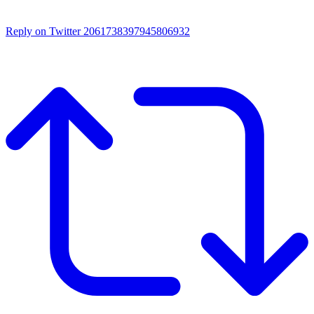
Reply on Twitter 2061738397945806932