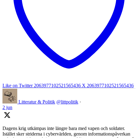
Like on Twitter 2063977102521565436
X
2063977102521565436
Litteratur & Politik
@littpolitik
·
2 jun
Dagens krig utkämpas inte längre bara med vapen och soldater.
Istället sker striderna i cybervärlden, genom informationspåverkan