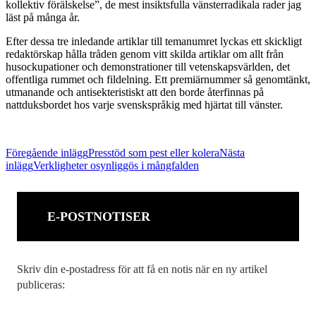
kollektiv förälskelse”, de mest insiktsfulla vänsterradikala rader jag
läst på många år.
Efter dessa tre inledande artiklar till temanumret lyckas ett skickligt
redaktörskap hålla tråden genom vitt skilda artiklar om allt från
husockupationer och demonstrationer till vetenskapsvärlden, det
offentliga rummet och fildelning. Ett premiärnummer så genomtänkt,
utmanande och antisekteristiskt att den borde återfinnas på
nattduksbordet hos varje svenskspråkig med hjärtat till vänster.
Inläggsnavigering
Föregående inlägg
Presstöd som pest eller kolera
Nästa
inlägg
Verkligheter osynliggös i mångfalden
E-POSTNOTISER
Skriv din e-postadress för att få en notis när en ny artikel
publiceras: