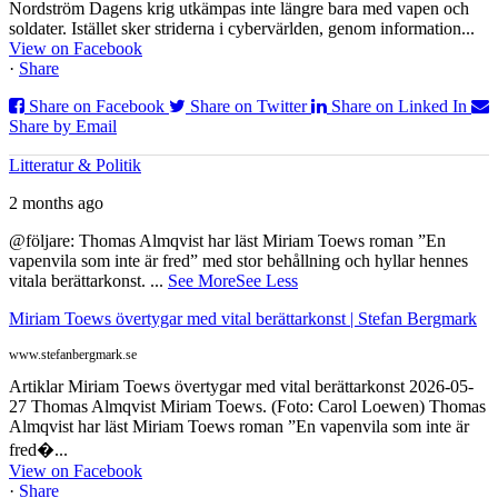
Nordström Dagens krig utkämpas inte längre bara med vapen och
soldater. Istället sker striderna i cybervärlden, genom information...
View on Facebook
·
Share
Share on Facebook
Share on Twitter
Share on Linked In
Share by Email
Litteratur & Politik
2 months ago
@följare: Thomas Almqvist har läst Miriam Toews roman ”En
vapenvila som inte är fred” med stor behållning och hyllar hennes
vitala berättarkonst.
...
See More
See Less
Miriam Toews övertygar med vital berättarkonst | Stefan Bergmark
www.stefanbergmark.se
Artiklar Miriam Toews övertygar med vital berättarkonst 2026-05-
27 Thomas Almqvist Miriam Toews. (Foto: Carol Loewen) Thomas
Almqvist har läst Miriam Toews roman ”En vapenvila som inte är
fred�...
View on Facebook
·
Share