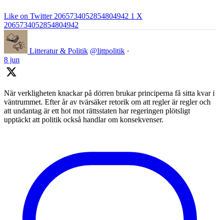
Like on Twitter 2065734052854804942
1
X
2065734052854804942
Litteratur & Politik
@littpolitik
·
8 jun
När verkligheten knackar på dörren brukar principerna få sitta kvar i
väntrummet. Efter år av tvärsäker retorik om att regler är regler och
att undantag är ett hot mot rättsstaten har regeringen plötsligt
upptäckt att politik också handlar om konsekvenser.