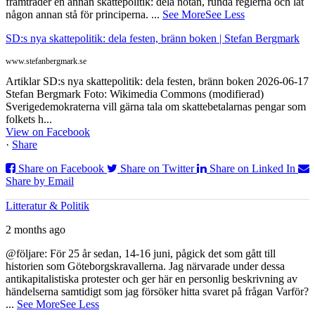
framträder en annan skattepolitik: dela notan, runda reglerna och låt
någon annan stå för principerna.
...
See More
See Less
SD:s nya skattepolitik: dela festen, bränn boken | Stefan Bergmark
www.stefanbergmark.se
Artiklar SD:s nya skattepolitik: dela festen, bränn boken 2026-06-17
Stefan Bergmark Foto: Wikimedia Commons (modifierad)
Sverigedemokraterna vill gärna tala om skattebetalarnas pengar som
folkets h...
View on Facebook
·
Share
Share on Facebook
Share on Twitter
Share on Linked In
Share by Email
Litteratur & Politik
2 months ago
@följare: För 25 år sedan, 14-16 juni, pågick det som gått till
historien som Göteborgskravallerna. Jag närvarade under dessa
antikapitalistiska protester och ger här en personlig beskrivning av
händelserna samtidigt som jag försöker hitta svaret på frågan Varför?
...
See More
See Less