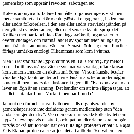
gemenskap som uppstår i revolten, sabotagen etc.
Bokens anonyma författare framhåller organiseringens vikt men
menar samtidigt att det är meningslöst att engagera sig i ”den ena
eller andra folkrörelsen, i den ena eller andra återvändsgränden på
den yttersta vänsterkanten, eller i det senaste kvartersprojektet”.
Kritiken mot parti- och fackföreningsbyråkrati, organisationer
överhuvudtaget, och framhållandet av spontaniteten är inga nya
toner från den autonoma vänstern. Senast hörde jag dem i Pluribus
förlags utmärkta antologi Tillsammans som kom i vintras.
Men i
Det stundande upproret
finns en, i alla för mig, ny melodi
som talar till oss många vänstersvennar vars vardag oftare korsar
konsumtionstemplen än aktivistmiljöerna. Vi som kanske betalar
våra fackliga kontingenter och emellanåt marscherar under någon
banderoll men annars desillusionerat tiger still. ”Känslan av att man
lever en lögn är en sanning. Det handlar om att inte släppa taget, att
istället starta därifrån”. Vackert men härifrån då?
Ja, mot den formella organisationen ställs organiserandet av
gemenskaper som inte definieras genom medlemskap utan ”den
anda som ger dem liv”. Men den okorrumperade kollektivitet som
uppstår i exempelvis en strejk, ockupation eller demonstration går
förstås också lätt förlorad när den tillfälliga protesten ebbat ut. Kajsa
Ekis Ekman problematiserar just detta i artikeln ”Kravallen – en