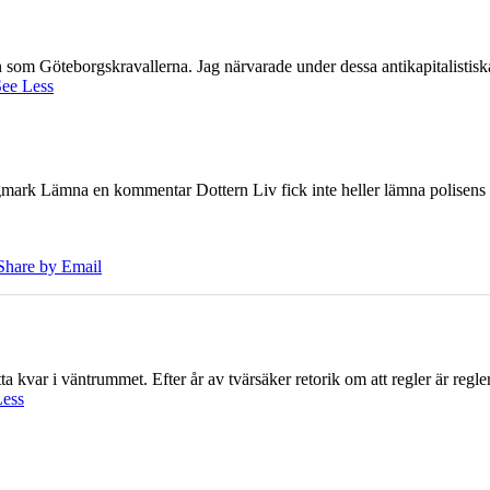
ien som Göteborgskravallerna. Jag närvarade under dessa antikapitalistis
ee Less
ark Lämna en kommentar Dottern Liv fick inte heller lämna polisens om
Share by Email
 kvar i väntrummet. Efter år av tvärsäker retorik om att regler är regler 
Less