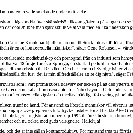
an handen trevade smekande under mitt täcke.
askorna låg spridda över skärgårdsön liksom gästerna på sängar och so
n där cool snubbe man själv skulle velat vara med en lika underskön got
aroline Krook har bjudit in honom till Stockholms stift för att föra en
att Bibeln är emot homosexuella människor", säger Gene Robinson – värl
sexualiserade mediabudskap och pornografi från en industri som hänsynsl
filhärva. 48-årige Tarcísio Spricigo, en straffad pedofil ur São Paulos ö
speciell kommission till Brasilien. Och här hemma i Sverige håller vi 
lfredsställa din lust, det är min tillfredställelse att se dig njuta", säger 
terkvistar som i vårt promiskuösa tidevarv ser tecken på att den ytter
Åke Green som kallar homosexualitet för "otuktssynd". Och under ytan
pet mot homosexuella vigslar och medias märkliga fokusering på politik
igen trumf på hand. För anständiga liberala människor vill givetvis in
tidigt angripa övergreppen och förtrycket, istället för att häckla Åke Gre
lubbslag via registrerat partnerskap 1995 till årets beslut om homovigsl
tvåsamhet och nu också med guds välsignelse. Halleluja!
lde, och det är inte sällan kontraproduktivt. För motståndarna tar förstås