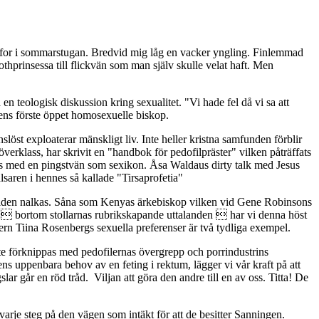
ffor i sommarstugan. Bredvid mig låg en vacker yngling. Finlemmad
hprinsessa till flickvän som man själv skulle velat haft. Men
 teologisk diskussion kring sexualitet. "Vi hade fel då vi sa att
dens förste öppet homosexuelle biskop.
öst exploaterar mänskligt liv. Inte heller kristna samfunden förblir
verklass, har skrivit en "handbok för pedofilpräster" vilken påträffats
oss med en pingstvän som sexikon. Åsa Waldaus dirty talk med Jesus
Frälsaren i hennes så kallade "Tirsaprofetia"
sta tiden nalkas. Såna som Kenyas ärkebiskop vilken vid Gene Robinsons
  bortom stollarnas rubrikskapande uttalanden  har vi denna höst
ern Tiina Rosenbergs sexuella preferenser är två tydliga exempel.
te förknippas med pedofilernas övergrepp och porrindustrins
ens uppenbara behov av en feting i rektum, lägger vi vår kraft på att
ar går en röd tråd. Viljan att göra den andre till en av oss. Titta! De
 varje steg på den vägen som intäkt för att de besitter Sanningen.