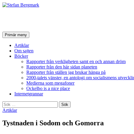
Stefan Bergmark
Sök
Hoppa
Primär meny
till
innehåll
Artiklar
Om sajten
Böcker
Rapporter från verkligheten samt en och annan dröm
Rapporter från den här sidan planeten
Rapporter från ställen jag brukar hänga på
2000-talets vänster, en antologi om socialismens utveckli
Medierna som megafoner
Ockelbo is a nice place
Internetgrannar
Sök
efter:
Artiklar
Tystnaden i Sodom och Gomorra