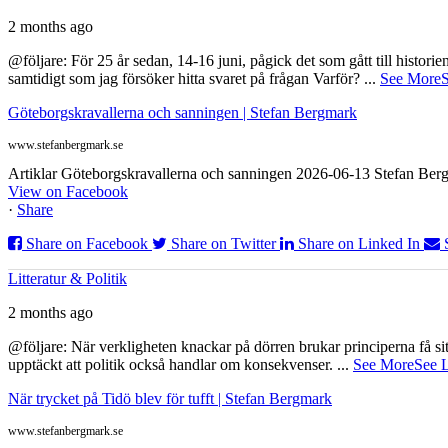
2 months ago
@följare: För 25 år sedan, 14-16 juni, pågick det som gått till histor
samtidigt som jag försöker hitta svaret på frågan Varför?
...
See More
S
Göteborgskravallerna och sanningen | Stefan Bergmark
www.stefanbergmark.se
Artiklar Göteborgskravallerna och sanningen 2026-06-13 Stefan Bergm
View on Facebook
·
Share
Share on Facebook
Share on Twitter
Share on Linked In
Litteratur & Politik
2 months ago
@följare: När verkligheten knackar på dörren brukar principerna få sitta
upptäckt att politik också handlar om konsekvenser.
...
See More
See 
När trycket på Tidö blev för tufft | Stefan Bergmark
www.stefanbergmark.se