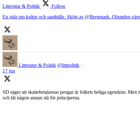
Litteratur & Politik
Follow
En sida om kultur och samhälle. Sköts av @Bergmark. Obunden väns
Litteratur & Politik
@littpolitik
·
17 jun
SD säger att skattebetalarnas pengar är folkets heliga egendom. Men nä
och låt någon annan stå för principerna.