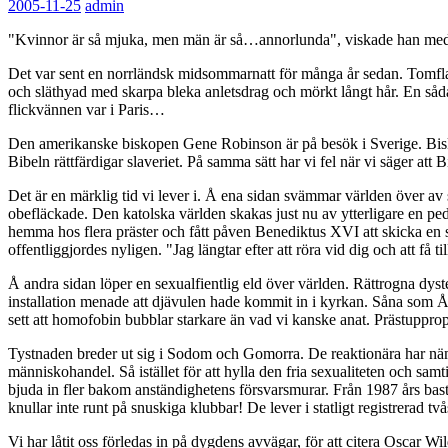
2005-11-25
admin
"Kvinnor är så mjuka, men män är så…annorlunda", viskade han med
Det var sent en norrländsk midsommarnatt för många år sedan. Tomfl
och släthyad med skarpa bleka anletsdrag och mörkt långt hår. En såda
flickvännen var i Paris…
Den amerikanske biskopen Gene Robinson är på besök i Sverige. Biskop C
Bibeln rättfärdigar slaveriet. På samma sätt har vi fel när vi säger 
Det är en märklig tid vi lever i. Å ena sidan svämmar världen över av 
obefläckade. Den katolska världen skakas just nu av ytterligare en pedo
hemma hos flera präster och fått påven Benediktus XVI att skicka en 
offentliggjordes nyligen. "Jag längtar efter att röra vid dig och att få til
Å andra sidan löper en sexualfientlig eld över världen. Rättrogna dys
installation menade att djävulen hade kommit in i kyrkan. Såna som 
sett att homofobin bubblar starkare än vad vi kanske anat. Prästuppro
Tystnaden breder ut sig i Sodom och Gomorra. De reaktionära har näml
människohandel. Så istället för att hylla den fria sexualiteten och sam
bjuda in fler bakom anständighetens försvarsmurar. Från 1987 års bastuk
knullar inte runt på snuskiga klubbar! De lever i statligt registrerad 
Vi har låtit oss förledas in på dygdens avvägar, för att citera Oscar Wi