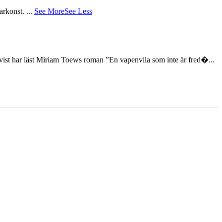
tarkonst.
...
See More
See Less
st har läst Miriam Toews roman ”En vapenvila som inte är fred�...