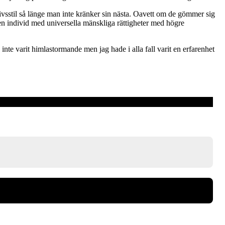
n livsstil så länge man inte kränker sin nästa. Oavett om de gömmer sig
d en individ med universella mänskliga rättigheter med högre
nte varit himlastormande men jag hade i alla fall varit en erfarenhet