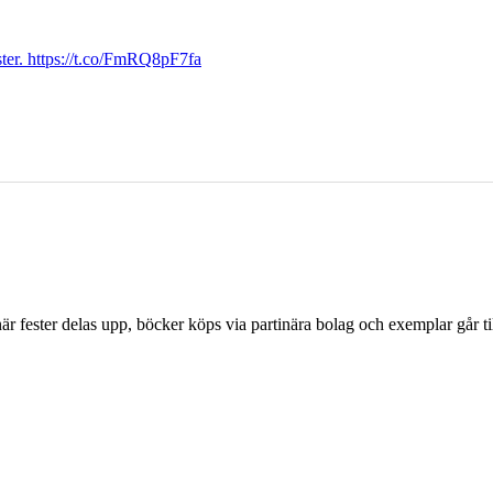
ter. https://t.co/FmRQ8pF7fa
r fester delas upp, böcker köps via partinära bolag och exemplar går til