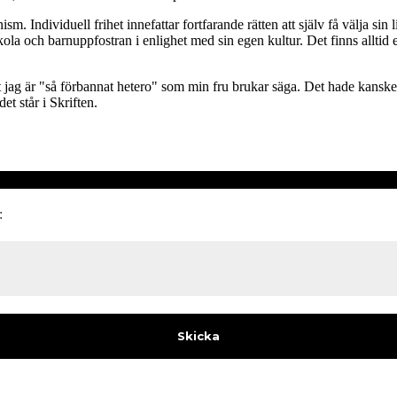
ism. Individuell frihet innefattar fortfarande rätten att själv få välja si
riskola och barnuppfostran i enlighet med sin egen kultur. Det finns allti
jag är "så förbannat hetero" som min fru brukar säga. Det hade kanske i
t står i Skriften.
: