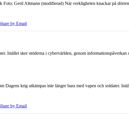
k Foto: Gerd Altmann (modifierad) När verkligheten knackar på dörren br
Share by Email
er. Istället sker striderna i cybervärlden, genom informationspåverka
öm Dagens krig utkämpas inte längre bara med vapen och soldater. Iställ
Share by Email