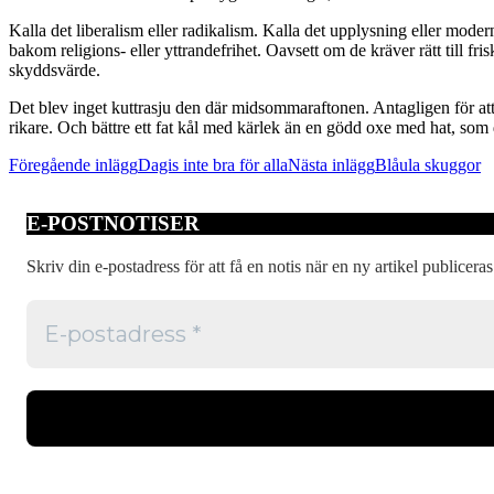
Kalla det liberalism eller radikalism. Kalla det upplysning eller modern
bakom religions- eller yttrandefrihet. Oavsett om de kräver rätt till f
skyddsvärde.
Det blev inget kuttrasju den där midsommaraftonen. Antagligen för att 
rikare. Och bättre ett fat kål med kärlek än en gödd oxe med hat, som de
Inläggsnavigering
Föregående inlägg
Dagis inte bra för alla
Nästa inlägg
Blåula skuggor
E-POSTNOTISER
Skriv din e-postadress för att få en notis när en ny artikel publiceras