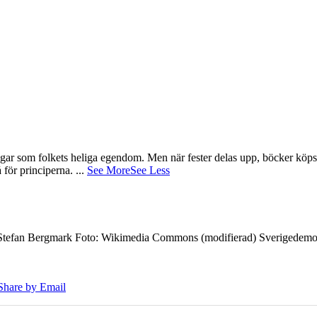
gar som folkets heliga egendom. Men när fester delas upp, böcker köps 
å för principerna.
...
See More
See Less
7 Stefan Bergmark Foto: Wikimedia Commons (modifierad) Sverigedemokra
Share by Email