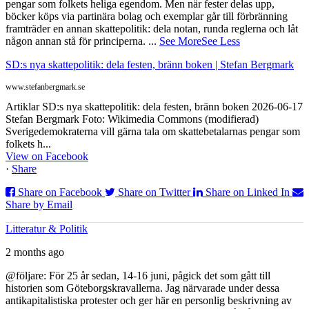
pengar som folkets heliga egendom. Men när fester delas upp,
böcker köps via partinära bolag och exemplar går till förbränning
framträder en annan skattepolitik: dela notan, runda reglerna och låt
någon annan stå för principerna.
...
See More
See Less
SD:s nya skattepolitik: dela festen, bränn boken | Stefan Bergmark
www.stefanbergmark.se
Artiklar SD:s nya skattepolitik: dela festen, bränn boken 2026-06-17
Stefan Bergmark Foto: Wikimedia Commons (modifierad)
Sverigedemokraterna vill gärna tala om skattebetalarnas pengar som
folkets h...
View on Facebook
·
Share
Share on Facebook
Share on Twitter
Share on Linked In
Share by Email
Litteratur & Politik
2 months ago
@följare: För 25 år sedan, 14-16 juni, pågick det som gått till
historien som Göteborgskravallerna. Jag närvarade under dessa
antikapitalistiska protester och ger här en personlig beskrivning av