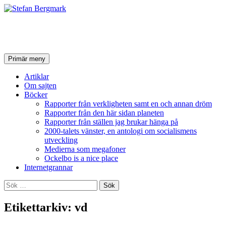
Stefan Bergmark
Sök
Hoppa
Primär meny
till
innehåll
Artiklar
Om sajten
Böcker
Rapporter från verkligheten samt en och annan dröm
Rapporter från den här sidan planeten
Rapporter från ställen jag brukar hänga på
2000-talets vänster, en antologi om socialismens
utveckling
Medierna som megafoner
Ockelbo is a nice place
Internetgrannar
Sök
efter:
Etikettarkiv: vd