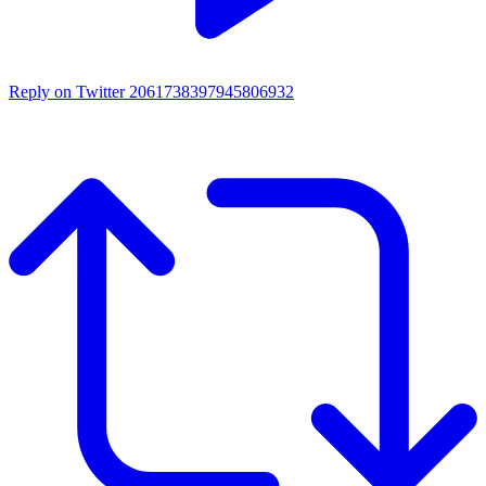
Reply on Twitter 2061738397945806932