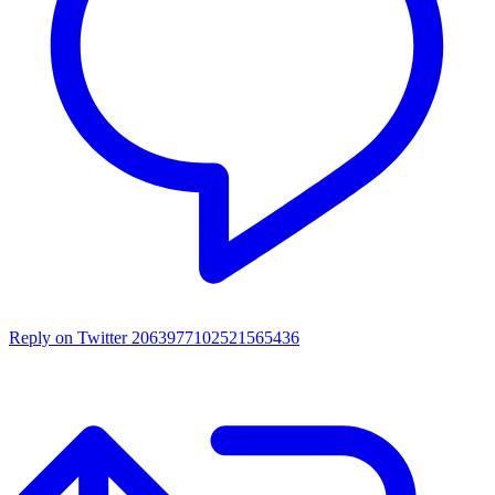
Reply on Twitter 2063977102521565436