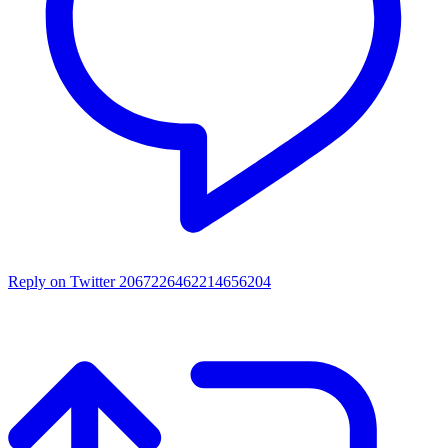
Reply on Twitter 2067226462214656204