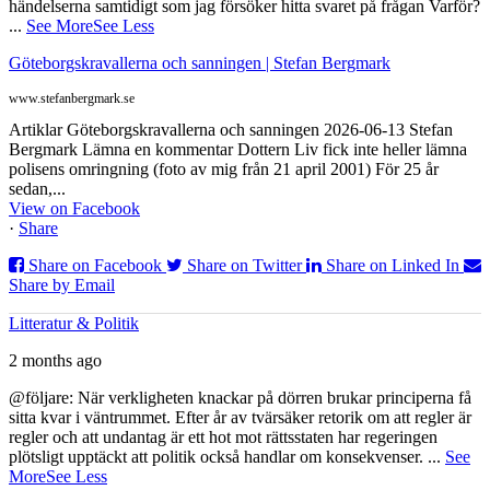
händelserna samtidigt som jag försöker hitta svaret på frågan Varför?
...
See More
See Less
Göteborgskravallerna och sanningen | Stefan Bergmark
www.stefanbergmark.se
Artiklar Göteborgskravallerna och sanningen 2026-06-13 Stefan
Bergmark Lämna en kommentar Dottern Liv fick inte heller lämna
polisens omringning (foto av mig från 21 april 2001) För 25 år
sedan,...
View on Facebook
·
Share
Share on Facebook
Share on Twitter
Share on Linked In
Share by Email
Litteratur & Politik
2 months ago
@följare: När verkligheten knackar på dörren brukar principerna få
sitta kvar i väntrummet. Efter år av tvärsäker retorik om att regler är
regler och att undantag är ett hot mot rättsstaten har regeringen
plötsligt upptäckt att politik också handlar om konsekvenser.
...
See
More
See Less