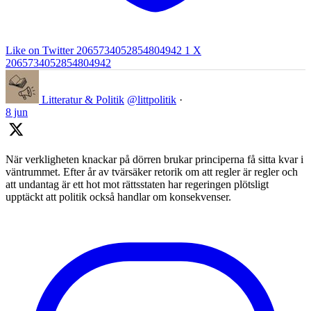
Like on Twitter 2065734052854804942
1
X
2065734052854804942
Litteratur & Politik
@littpolitik
·
8 jun
När verkligheten knackar på dörren brukar principerna få sitta kvar i
väntrummet. Efter år av tvärsäker retorik om att regler är regler och
att undantag är ett hot mot rättsstaten har regeringen plötsligt
upptäckt att politik också handlar om konsekvenser.