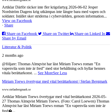
www.stefanbergmark.se
Artiklar Därför räcker inte fler krigsfartyg 2026-06-02 Jesper
Nordström Dagens krig utkämpas inte längre bara med vapen och
soldater. Istället sker striderna i cybervärlden, genom information...
View on Facebook
·
Share
Share on Facebook
Share on Twitter
Share on Linked In
Share by Email
Litteratur & Politik
2 months ago
@följare: Thomas Almqvist har läst Miriam Toews roman ”En
vapenvila som inte är fred” med stor behållning och hyllar hennes
vitala berättarkonst.
...
See More
See Less
Miriam Toews övertygar med vital berättarkonst | Stefan Bergmark
www.stefanbergmark.se
Artiklar Miriam Toews övertygar med vital berättarkonst 2026-05-
27 Thomas Almqvist Miriam Toews. (Foto: Carol Loewen) Thomas
Almqvist har läst Miriam Toews roman ”En vapenvila som inte är
fred�...