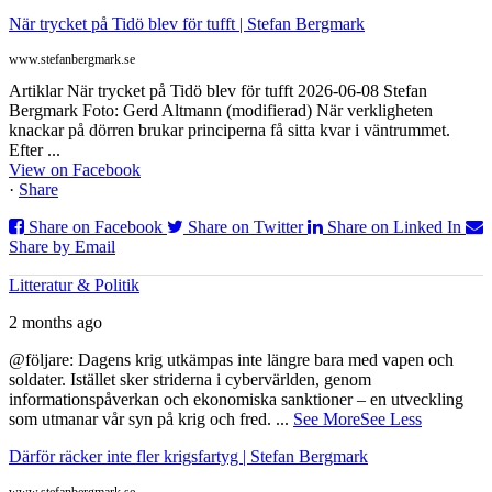
När trycket på Tidö blev för tufft | Stefan Bergmark
www.stefanbergmark.se
Artiklar När trycket på Tidö blev för tufft 2026-06-08 Stefan
Bergmark Foto: Gerd Altmann (modifierad) När verkligheten
knackar på dörren brukar principerna få sitta kvar i väntrummet.
Efter ...
View on Facebook
·
Share
Share on Facebook
Share on Twitter
Share on Linked In
Share by Email
Litteratur & Politik
2 months ago
@följare: Dagens krig utkämpas inte längre bara med vapen och
soldater. Istället sker striderna i cybervärlden, genom
informationspåverkan och ekonomiska sanktioner – en utveckling
som utmanar vår syn på krig och fred.
...
See More
See Less
Därför räcker inte fler krigsfartyg | Stefan Bergmark