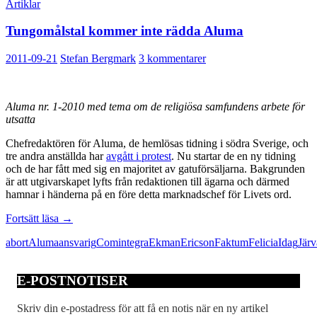
Artiklar
Tungomålstal kommer inte rädda Aluma
2011-09-21
Stefan Bergmark
3 kommentarer
Aluma nr. 1-2010 med tema om de religiösa samfundens arbete för
utsatta
Chefredaktören för Aluma, de hemlösas tidning i södra Sverige, och
tre andra anställda har
avgått i protest
. Nu startar de en ny tidning
och de har fått med sig en majoritet av gatuförsäljarna. Bakgrunden
är att utgivarskapet lyfts från redaktionen till ägarna och därmed
hamnar i händerna på en före detta marknadschef för Livets ord.
Tungomålstal
Fortsätt läsa
→
kommer
abort
Aluma
ansvarig
Comintegra
Ekman
Ericson
Faktum
Felicia
Idag
Järv
inte
rädda
Aluma
E-POSTNOTISER
Skriv din e-postadress för att få en notis när en ny artikel