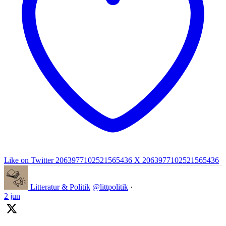
Like on Twitter 2063977102521565436
X
2063977102521565436
Litteratur & Politik
@littpolitik
·
2 jun