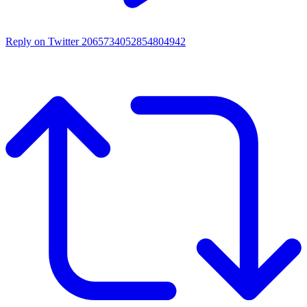
Reply on Twitter 2065734052854804942