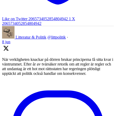
Like on Twitter 2065734052854804942
1
X
2065734052854804942
Litteratur & Politik
@littpolitik
·
8 jun
När verkligheten knackar på dörren brukar principerna få sitta kvar i
väntrummet. Efter år av tvärsäker retorik om att regler är regler och
att undantag är ett hot mot rättsstaten har regeringen plötsligt
upptäckt att politik också handlar om konsekvenser.