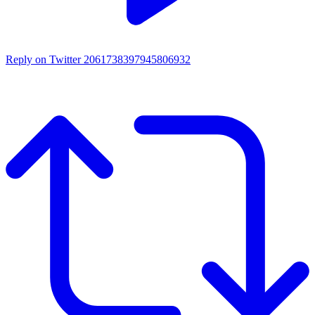
Reply on Twitter 2061738397945806932