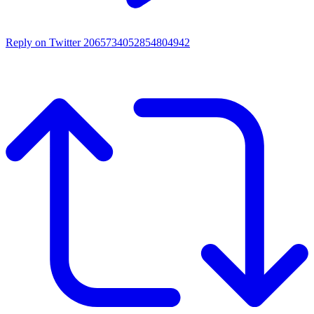
Reply on Twitter 2065734052854804942