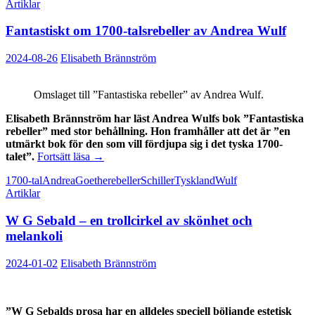
Artiklar
Fantastiskt om 1700-talsrebeller av Andrea Wulf
2024-08-26
Elisabeth Brännström
Omslaget till ”Fantastiska rebeller” av Andrea Wulf.
Elisabeth Brännström har läst Andrea Wulfs bok ”Fantastiska
rebeller” med stor behållning. Hon framhåller att det är ”en
utmärkt bok för den som vill fördjupa sig i det tyska 1700-
Fantastiskt
talet”.
Fortsätt läsa
→
om
1700-tal
Andrea
Goethe
rebeller
Schiller
Tyskland
Wulf
1700-
Artiklar
talsrebeller
av
W G Sebald ‒ en trollcirkel av skönhet och
Andrea
Wulf
melankoli
2024-01-02
Elisabeth Brännström
”W G Sebalds prosa har en alldeles speciell böljande estetisk