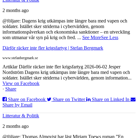
2 months ago
@följare: Dagens krig utkämpas inte längre bara med vapen och
soldater. Istället sker striderna i cybervärlden, genom
informationspåverkan och ekonomiska sanktioner – en utveckling
som utmanar vår syn på krig och fred.
...
See More
See Less
Därför räcker inte fler krigsfartyg | Stefan Bergmark
www.stefanbergmark.se
Artiklar Därför räcker inte fler krigsfartyg 2026-06-02 Jesper
Nordström Dagens krig utkämpas inte längre bara med vapen och
soldater. Istället sker striderna i cybervärlden, genom information...
View on Facebook
·
Share
Share on Facebook
Share on Twitter
Share on Linked In
Share by Email
Litteratur & Politik
2 months ago
@följare: Thomas Almqvist har läst Miriam Toews roman ”En