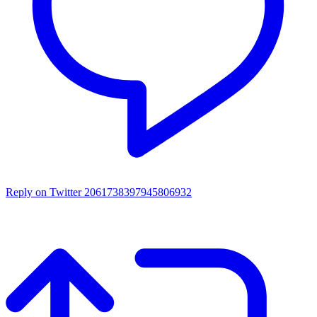
Reply on Twitter 2061738397945806932