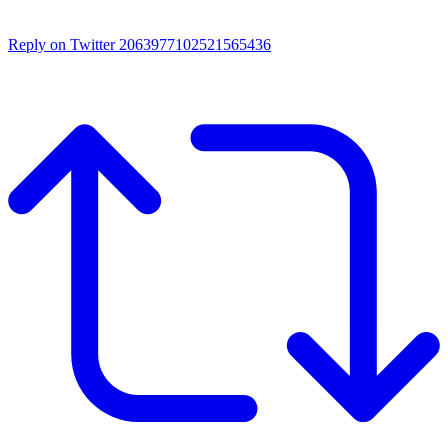
Reply on Twitter 2063977102521565436