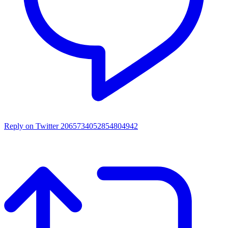
Reply on Twitter 2065734052854804942