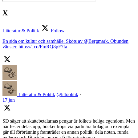
X
Litteratur & Politik
Follow
En sida om kultur och samhälle. Sköts av @Bergmark. Obunden
vänster. https://t.co/FmRQ8pF7fa
Litteratur & Politik
@littpolitik
·
17 jun
SD säger att skattebetalarnas pengar är folkets heliga egendom. Men
när fester delas upp, böcker köps via partinära bolag och exemplar
går till förbränning framträder en annan politik: dela notan, runda
reglerna och låt någon annan stå för principerna.