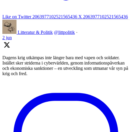
Like on Twitter 2063977102521565436
X
2063977102521565436
Litteratur & Politik
@littpolitik
·
2 jun
Dagens krig utkämpas inte längre bara med vapen och soldater.
Istället sker striderna i cybervärlden, genom informationspåverkan
och ekonomiska sanktioner – en utveckling som utmanar vår syn på
krig och fred.