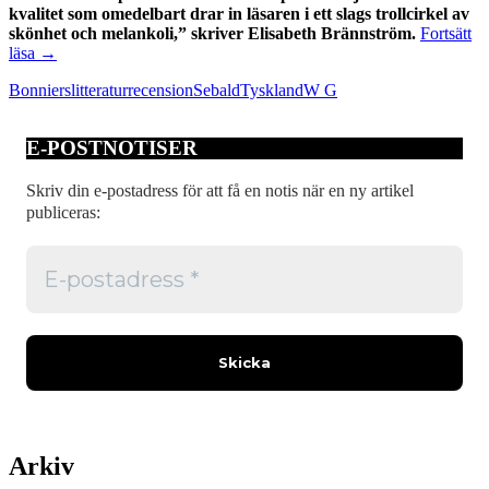
kvalitet som omedelbart drar in läsaren i ett slags trollcirkel av
skönhet och melankoli,” skriver Elisabeth Brännström.
Fortsätt
W
läsa
→
G
Bonniers
litteratur
recension
Sebald
Tyskland
W G
Sebald
‒
en
E-POSTNOTISER
trollcirkel
av
skönhet
Skriv din e-postadress för att få en notis när en ny artikel
och
publiceras:
melankoli
Arkiv