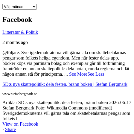
Arkiv
Facebook
Litteratur & Politik
2 months ago
@följare: Sverigedemokraterna vill gärna tala om skattebetalarnas
pengar som folkets heliga egendom. Men när fester delas upp,
böcker köps via partinära bolag och exemplar går till förbränning
framträder en annan skattepolitik: dela notan, runda reglerna och låt
någon annan stå för principerna.
...
See More
See Less
SD:s nya skattepolitik: dela festen, bränn boken | Stefan Bergmark
www.stefanbergmark.se
Artiklar SD:s nya skattepolitik: dela festen, bränn boken 2026-06-17
Stefan Bergmark Foto: Wikimedia Commons (modifierad)
Sverigedemokraterna vill gärna tala om skattebetalarnas pengar som
folkets h...
View on Facebook
·
Share