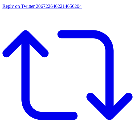
Reply on Twitter 2067226462214656204