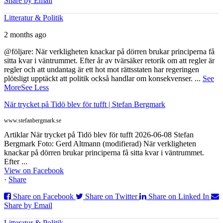
Share by Email
Litteratur & Politik
2 months ago
@följare: När verkligheten knackar på dörren brukar principerna få
sitta kvar i väntrummet. Efter år av tvärsäker retorik om att regler är
regler och att undantag är ett hot mot rättsstaten har regeringen
plötsligt upptäckt att politik också handlar om konsekvenser.
...
See
More
See Less
När trycket på Tidö blev för tufft | Stefan Bergmark
www.stefanbergmark.se
Artiklar När trycket på Tidö blev för tufft 2026-06-08 Stefan
Bergmark Foto: Gerd Altmann (modifierad) När verkligheten
knackar på dörren brukar principerna få sitta kvar i väntrummet.
Efter ...
View on Facebook
·
Share
Share on Facebook
Share on Twitter
Share on Linked In
Share by Email
Litteratur & Politik