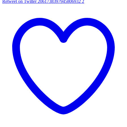
Retweet on Twitter 2061738397945806932
2