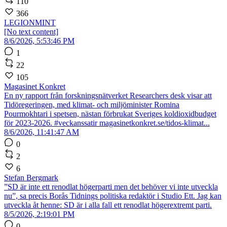
110
366
LEGIONMINT
[No text content]
8/6/2026, 5:53:46 PM
1
22
105
Magasinet Konkret
En ny rapport från forskningsnätverket Researchers desk visar att
Tidöregeringen, med klimat- och miljöminister Romina
Pourmokhtari i spetsen, nästan förbrukat Sveriges koldioxidbudget
för 2023-2026. #veckanssatir magasinetkonkret.se/tidos-klimat...
8/6/2026, 11:41:47 AM
0
2
6
Stefan Bergmark
”SD är inte ett renodlat högerparti men det behöver vi inte utveckla
nu”, sa precis Borås Tidnings politiska redaktör i Studio Ett. Jag kan
utveckla åt henne: SD är i alla fall ett renodlat högerextremt parti.
8/5/2026, 2:19:01 PM
0