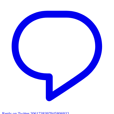
Reply on Twitter 2061738397945806932