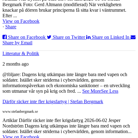
Bergmark Foto: Gerd Altmann (modifierad) När verkligheten
knackar på dörren brukar principerna få sitta kvar i väntrummet.
Efter ...
View on Facebook
·
Share
Share on Facebook
Share on Twitter
Share on Linked In
Share by Email
Litteratur & Politik
2 months ago
@följare: Dagens krig utkämpas inte längre bara med vapen och
soldater. Istället sker striderna i cybervärlden, genom
informationspåverkan och ekonomiska sanktioner – en utveckling
som utmanar vår syn på krig och fred.
...
See More
See Less
Därför räcker inte fler krigsfartyg | Stefan Bergmark
www.stefanbergmark.se
Artiklar Därför räcker inte fler krigsfartyg 2026-06-02 Jesper
Nordström Dagens krig utkämpas inte längre bara med vapen och
soldater. Istället sker striderna i cybervärlden, genom information...
View on Facebook