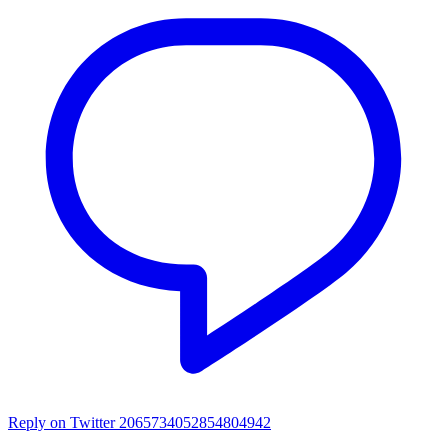
Reply on Twitter 2065734052854804942