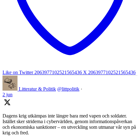
Like on Twitter 2063977102521565436
X
2063977102521565436
Litteratur & Politik
@littpolitik
·
2 jun
Dagens krig utkämpas inte längre bara med vapen och soldater.
Istället sker striderna i cybervärlden, genom informationspåverkan
och ekonomiska sanktioner – en utveckling som utmanar vår syn på
krig och fred.