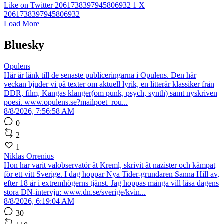
Like on Twitter 2061738397945806932
1
X
2061738397945806932
Load More
Bluesky
Opulens
Här är länk till de senaste publiceringarna i Opulens. Den här
veckan bjuder vi på texter om aktuell lyrik, en litterär klassiker från
DDR, film, Kangas klanger(om punk, psych, synth) samt nyskriven
poesi. www.opulens.se?mailpoet_rou...
8/8/2026, 7:56:58 AM
0
2
1
Niklas Orrenius
Hon har varit valobservatör åt Kreml, skrivit åt nazister och kämpat
för ett vitt Sverige. I dag hoppar Nya Tider-grundaren Sanna Hill av,
efter 18 år i extremhögerns tjänst. Jag hoppas många vill läsa dagens
stora DN-intervju: www.dn.se/sverige/kvin...
8/8/2026, 6:19:04 AM
30