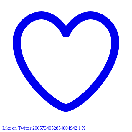
Like on Twitter 2065734052854804942
1
X