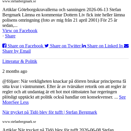
www.stefanbergmark.se
Artiklar Göteborgskravallerna och sanningen 2026-06-13 Stefan
Bergmark Lämna en kommentar Dottern Liv fick inte heller lämna
polisens omringning (foto av mig från 21 april 2001) För 25 år
sedan,...
View on Facebook
·
Share
Share on Facebook
Share on Twitter
Share on Linked In
Share by Email
Litteratur & Politik
2 months ago
@följare: När verkligheten knackar på dörren brukar principerna få
sitta kvar i väntrummet. Efter år av tvärsäker retorik om att regler är
regler och att undantag är ett hot mot rättsstaten har regeringen
plötsligt upptäckt att politik också handlar om konsekvenser.
...
See
More
See Less
När trycket på Tidö blev för tufft | Stefan Bergmark
www.stefanbergmark.se
Artiklar När trycket på Tidö blev för tufft 2026-06-08 Stefan