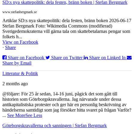
SD:s nya skattepolitik: dela festen, bränn boken | Stefan Bergmark
www.stefanbergmark.se
Artiklar SD:s nya skattepolitik: dela festen, bränn boken 2026-06-17
Stefan Bergmark Foto: Wikimedia Commons (modifierad)
Sverigedemokraterna vill gärna tala om skattebetalarnas pengar som
folkets h...
View on Facebook
·
Share
Share on Facebook
Share on Twitter
Share on Linked In
Share by Email
Litteratur & Politik
2 months ago
@följare: För 25 år sedan, 14-16 juni, pågick det som gått till
historien som Göteborgskravallerna. Jag närvarade under dessa
antikapitalistiska protester och ger här en personlig beskrivning av
händelserna samtidigt som jag försöker hitta svaret på frågan Varför?
...
See More
See Less
Göteborgskravallerna och sanningen | Stefan Bergmark