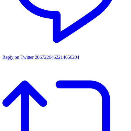
Reply on Twitter 2067226462214656204