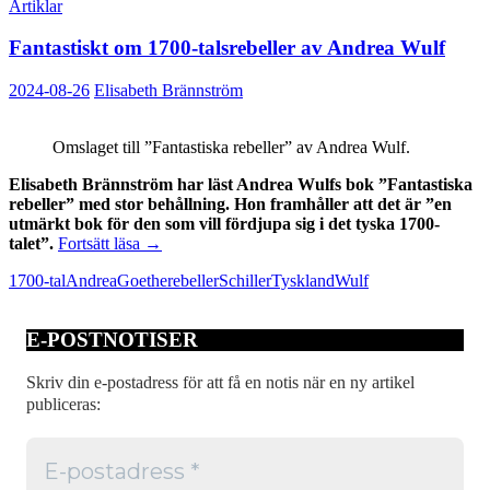
Artiklar
Fantastiskt om 1700-talsrebeller av Andrea Wulf
2024-08-26
Elisabeth Brännström
Omslaget till ”Fantastiska rebeller” av Andrea Wulf.
Elisabeth Brännström har läst Andrea Wulfs bok ”Fantastiska
rebeller” med stor behållning. Hon framhåller att det är ”en
utmärkt bok för den som vill fördjupa sig i det tyska 1700-
Fantastiskt
talet”.
Fortsätt läsa
→
om
1700-tal
Andrea
Goethe
rebeller
Schiller
Tyskland
Wulf
1700-
talsrebeller
av
E-POSTNOTISER
Andrea
Wulf
Skriv din e-postadress för att få en notis när en ny artikel
publiceras: