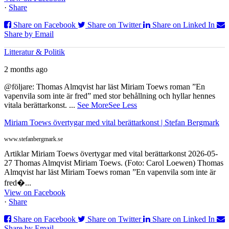
·
Share
Share on Facebook
Share on Twitter
Share on Linked In
Share by Email
Litteratur & Politik
2 months ago
@följare: Thomas Almqvist har läst Miriam Toews roman ”En
vapenvila som inte är fred” med stor behållning och hyllar hennes
vitala berättarkonst.
...
See More
See Less
Miriam Toews övertygar med vital berättarkonst | Stefan Bergmark
www.stefanbergmark.se
Artiklar Miriam Toews övertygar med vital berättarkonst 2026-05-
27 Thomas Almqvist Miriam Toews. (Foto: Carol Loewen) Thomas
Almqvist har läst Miriam Toews roman ”En vapenvila som inte är
fred�...
View on Facebook
·
Share
Share on Facebook
Share on Twitter
Share on Linked In
Share by Email