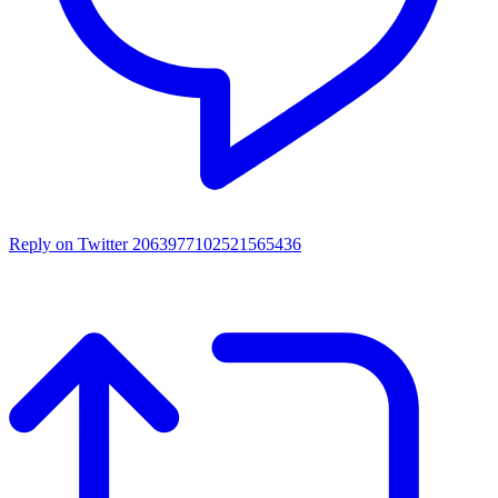
Reply on Twitter 2063977102521565436