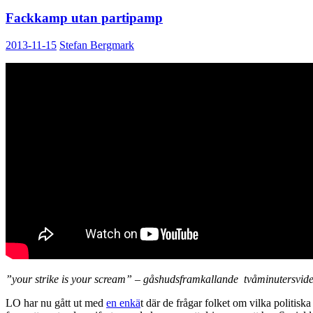
Fackkamp utan partipamp
2013-11-15
Stefan Bergmark
”your strike is your scream” – gåshudsframkallande tvåminutersvid
LO har nu gått ut med
en enkä
t där de frågar folket om vilka politiska