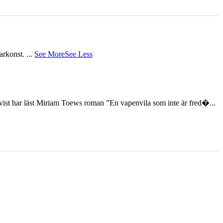
tarkonst.
...
See More
See Less
st har läst Miriam Toews roman ”En vapenvila som inte är fred�...