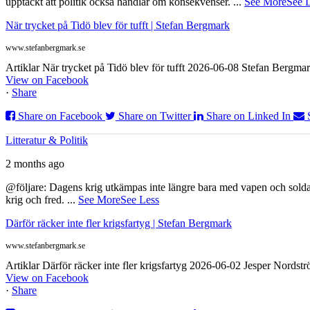
upptäckt att politik också handlar om konsekvenser.
...
See More
See 
När trycket på Tidö blev för tufft | Stefan Bergmark
www.stefanbergmark.se
Artiklar När trycket på Tidö blev för tufft 2026-06-08 Stefan Bergmar
View on Facebook
·
Share
Share on Facebook
Share on Twitter
Share on Linked In
Litteratur & Politik
2 months ago
@följare: Dagens krig utkämpas inte längre bara med vapen och soldat
krig och fred.
...
See More
See Less
Därför räcker inte fler krigsfartyg | Stefan Bergmark
www.stefanbergmark.se
Artiklar Därför räcker inte fler krigsfartyg 2026-06-02 Jesper Nordstr
View on Facebook
·
Share