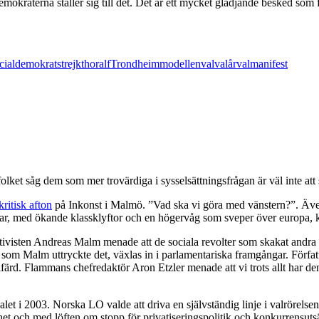
mokraterna ställer sig till det. Det är ett mycket glädjande besked som 
cialdemokrat
strejk
thoralf
Trondheimmodellen
val
valår
valmanifest
olket såg dem som mer trovärdiga i sysselsättningsfrågan är väl inte att
kritisk afton
på Inkonst i Malmö. ”Vad ska vi göra med vänstern?”. Äve
llvar, med ökande klassklyftor och en högervåg som sveper över europa, k
h aktivisten Andreas Malm menade att de sociala revolter som skakat andr
kan, som Malm uttryckte det, växlas in i parlamentariska framgångar. F
d. Flammans chefredaktör Aron Etzler menade att vi trots allt har den sk
et i 2003. Norska LO valde att driva en självständig linje i valrörelsen
net och med löften om stopp för privatiseringspolitik och konkurrensutsä