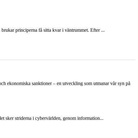
ukar principerna få sitta kvar i väntrummet. Efter ...
n och ekonomiska sanktioner – en utveckling som utmanar vår syn på
et sker striderna i cybervärlden, genom information...