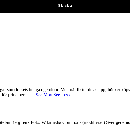
gar som folkets heliga egendom. Men när fester delas upp, böcker köps 
å för principerna.
...
See More
See Less
7 Stefan Bergmark Foto: Wikimedia Commons (modifierad) Sverigedemokra