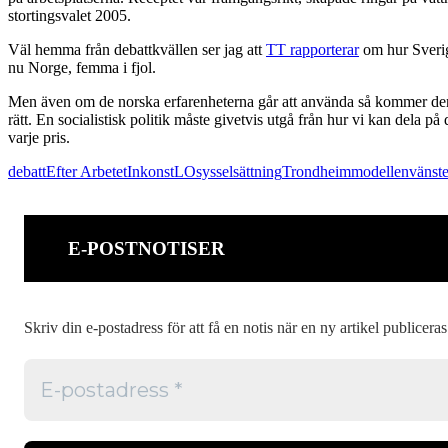
stortingsvalet 2005.
Väl hemma från debattkvällen ser jag att
TT rapporterar
om hur Sverige
nu Norge, femma i fjol.
Men även om de norska erfarenheterna går att använda så kommer den sv
rätt. En socialistisk politik måste givetvis utgå från hur vi kan dela 
varje pris.
debatt
Efter Arbetet
Inkonst
LO
sysselsättning
Trondheimmodellen
vänst
E-POSTNOTISER
Skriv din e-postadress för att få en notis när en ny artikel publiceras