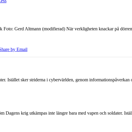
Less
k Foto: Gerd Altmann (modifierad) När verkligheten knackar på dörren br
Share by Email
er. Istället sker striderna i cybervärlden, genom informationspåverka
öm Dagens krig utkämpas inte längre bara med vapen och soldater. Iställ