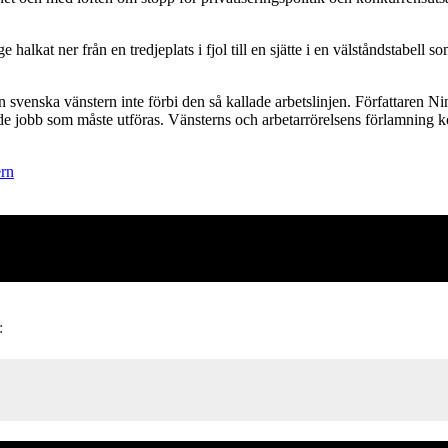
 halkat ner från en tredjeplats i fjol till en sjätte i en välståndstabel
enska vänstern inte förbi den så kallade arbetslinjen. Författaren Nina
på de jobb som måste utföras. Vänsterns och arbetarrörelsens förlamning 
ern
: