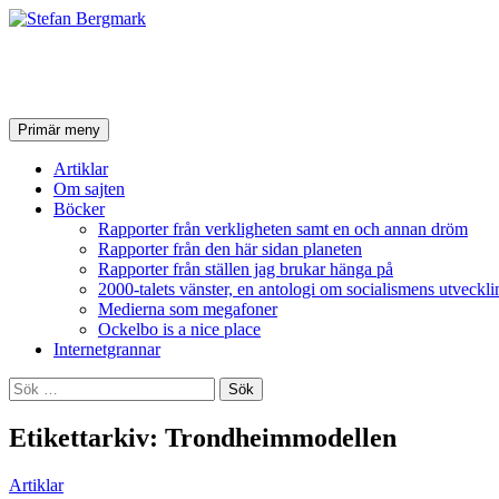
Stefan Bergmark
Sök
Hoppa
Primär meny
till
innehåll
Artiklar
Om sajten
Böcker
Rapporter från verkligheten samt en och annan dröm
Rapporter från den här sidan planeten
Rapporter från ställen jag brukar hänga på
2000-talets vänster, en antologi om socialismens utveckli
Medierna som megafoner
Ockelbo is a nice place
Internetgrannar
Sök
efter:
Etikettarkiv: Trondheimmodellen
Artiklar