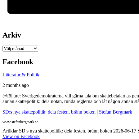
Arkiv
Arkiv
Facebook
Litteratur & Politik
2 months ago
@följare: Sverigedemokraterna vill gärna tala om skattebetalarnas pen
annan skattepolitik: dela notan, runda reglerna och låt någon annan st
SD:s nya skattepolitik: dela festen, bränn boken | Stefan Bergmark
www.stefanbergmark.se
Artiklar SD:s nya skattepolitik: dela festen, bränn boken 2026-06-1
View on Facebook