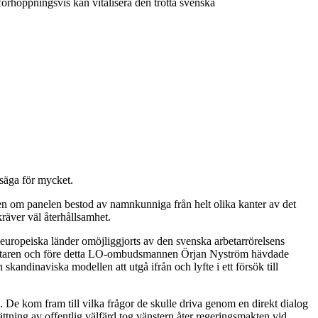
förhoppningsvis kan vitalisera den trötta svenska
 säga för mycket.
n om panelen bestod av namnkunniga från helt olika kanter av det
räver väl återhållsamhet.
a europeiska länder omöjliggjorts av den svenska arbetarrörelsens
örfattaren och före detta LO-ombudsmannen Örjan Nyström hävdade
andinaviska modellen att utgå ifrån och lyfte i ett försök till
. De kom fram till vilka frågor de skulle driva genom en direkt dialog
ttning av offentlig välfärd tog vänstern åter regeringsmakten vid