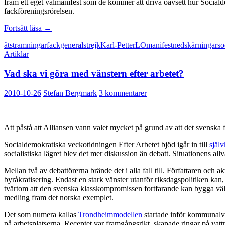
fram ett eget valmanifest som de kommer att driva oavsett hur Socialde
fackföreningsrörelsen.
Fackkamp
Fortsätt läsa
→
utan
åtstramningar
fack
generalstrejk
Karl-Petter
LO
manifest
nedskärningar
so
partipamp
Artiklar
Vad ska vi göra med vänstern efter arbetet?
2010-10-26
Stefan Bergmark
3 kommentarer
Att påstå att Alliansen vann valet mycket på grund av att det svenska f
Socialdemokratiska veckotidningen Efter Arbetet bjöd igår in till
själv
socialistiska lägret blev det mer diskussion än debatt. Situationens a
Mellan två av debattörerna brände det i alla fall till. Författaren oc
byråkratisering. Endast en stark vänster utanför riksdagspolitiken 
tvärtom att den svenska klasskompromissen fortfarande kan bygga välfär
medling fram det norska exemplet.
Det som numera kallas
Trondheimmodellen
startade inför kommunalval
på arbetsplatserna. Receptet var framgångsrikt, skapade ringar på vatt