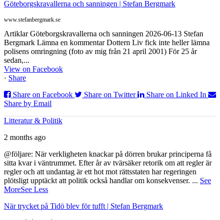
Göteborgskravallerna och sanningen | Stefan Bergmark
www.stefanbergmark.se
Artiklar Göteborgskravallerna och sanningen 2026-06-13 Stefan
Bergmark Lämna en kommentar Dottern Liv fick inte heller lämna
polisens omringning (foto av mig från 21 april 2001) För 25 år
sedan,...
View on Facebook
·
Share
Share on Facebook
Share on Twitter
Share on Linked In
Share by Email
Litteratur & Politik
2 months ago
@följare: När verkligheten knackar på dörren brukar principerna få
sitta kvar i väntrummet. Efter år av tvärsäker retorik om att regler är
regler och att undantag är ett hot mot rättsstaten har regeringen
plötsligt upptäckt att politik också handlar om konsekvenser.
...
See
More
See Less
När trycket på Tidö blev för tufft | Stefan Bergmark