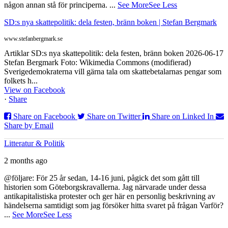
någon annan stå för principerna.
...
See More
See Less
SD:s nya skattepolitik: dela festen, bränn boken | Stefan Bergmark
www.stefanbergmark.se
Artiklar SD:s nya skattepolitik: dela festen, bränn boken 2026-06-17
Stefan Bergmark Foto: Wikimedia Commons (modifierad)
Sverigedemokraterna vill gärna tala om skattebetalarnas pengar som
folkets h...
View on Facebook
·
Share
Share on Facebook
Share on Twitter
Share on Linked In
Share by Email
Litteratur & Politik
2 months ago
@följare: För 25 år sedan, 14-16 juni, pågick det som gått till
historien som Göteborgskravallerna. Jag närvarade under dessa
antikapitalistiska protester och ger här en personlig beskrivning av
händelserna samtidigt som jag försöker hitta svaret på frågan Varför?
...
See More
See Less