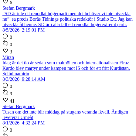
6
Stefan Bergmark
”SD är inte ett renodlat högerparti men det behöver vi inte utveckla
nu”, sa precis Borås Tidnings politiska redaktör i Studio Ett. Jag kan
utveckla åt henne: SD är i alla fall ett renodlat högerextremt parti.
8/5/2026, 2:19:01 PM
0
0
3
Miran
Idag är det tio år sedan som malmöiten och internationalisten Firaz
Kardo blev martyr under kampen mot IS och för ett fritt Kurdistan.
Şehîd namirin
8/3/2026, 9:28:14 AM
0
9
41
Stefan Bergmark
Tusan om det inte blir middag på stugans veranda ikväll. Äntligen
levererar Umeå!
8/1/2026, 4:32:24 PM
0