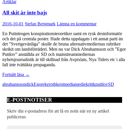
Artiklar
All skit är inte bajs
2016-10-01
Stefan Bergmark
Lämna en kommentar
En Putintrogen konspirationsteoretiker samt en rysk desinformatör
och det på centrala poster. Hade detta uppdagats i ett annat parti än
det ”Sverigevänliga” skulle de bruna alternativmediernas rubriker
skrikit om landsförräderi. Men nu var Dick Abrahamsson och ”Egor
Putilov” anställda av SD och mainstreammediernas
nyhetsjournalistik är till skillnad från Avpixlats, Nya Tiders etc i alla
fall inte tvättäkta propaganda.
All
Fortsätt läsa
→
skit
abrahamsson
dick
Egor
ekeroth
kent
media
mediekritik
putilov
SD
är
inte
bajs
E-POSTNOTISER
Skriv din e-postadress för att få en notis när en ny artikel
publiceras: