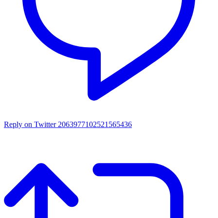
Reply on Twitter 2063977102521565436