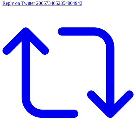
Reply on Twitter 2065734052854804942