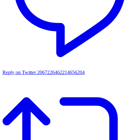
Reply on Twitter 2067226462214656204