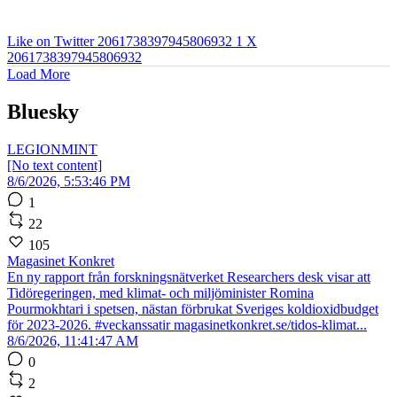
Like on Twitter 2061738397945806932
1
X
2061738397945806932
Load More
Bluesky
LEGIONMINT
[No text content]
8/6/2026, 5:53:46 PM
1
22
105
Magasinet Konkret
En ny rapport från forskningsnätverket Researchers desk visar att
Tidöregeringen, med klimat- och miljöminister Romina
Pourmokhtari i spetsen, nästan förbrukat Sveriges koldioxidbudget
för 2023-2026. #veckanssatir magasinetkonkret.se/tidos-klimat...
8/6/2026, 11:41:47 AM
0
2