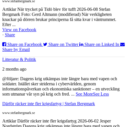
www.stefanbergmark.se
Artiklar När trycket på Tidö blev för tufft 2026-06-08 Stefan
Bergmark Foto: Gerd Altmann (modifierad) När verkligheten
knackar på dörren brukar principerna få sitta kvar i väntrummet.
Efter ...
View on Facebook
·
Share
Share on Facebook
Share on Twitter
Share on Linked In
Share by Email
Litteratur & Politik
2 months ago
@följare: Dagens krig utkämpas inte längre bara med vapen och
soldater. Istället sker striderna i cybervärlden, genom
informationspåverkan och ekonomiska sanktioner – en utveckling
som utmanar vår syn på krig och fred.
...
See More
See Less
Därför räcker inte fler krigsfartyg | Stefan Bergmark
www.stefanbergmark.se
Artiklar Därför räcker inte fler krigsfartyg 2026-06-02 Jesper
Nordström Dagens krig utkämpas inte längre bara med vapen och