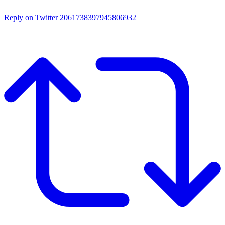
Reply on Twitter 2061738397945806932