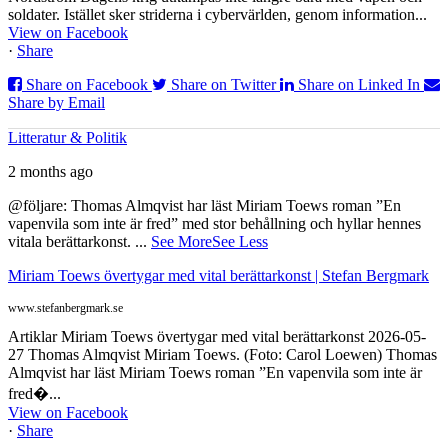
soldater. Istället sker striderna i cybervärlden, genom information...
View on Facebook
·
Share
Share on Facebook
Share on Twitter
Share on Linked In
Share by Email
Litteratur & Politik
2 months ago
@följare: Thomas Almqvist har läst Miriam Toews roman ”En
vapenvila som inte är fred” med stor behållning och hyllar hennes
vitala berättarkonst.
...
See More
See Less
Miriam Toews övertygar med vital berättarkonst | Stefan Bergmark
www.stefanbergmark.se
Artiklar Miriam Toews övertygar med vital berättarkonst 2026-05-
27 Thomas Almqvist Miriam Toews. (Foto: Carol Loewen) Thomas
Almqvist har läst Miriam Toews roman ”En vapenvila som inte är
fred�...
View on Facebook
·
Share