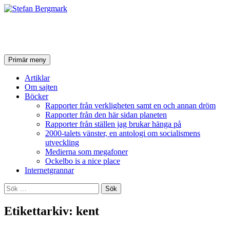
Stefan Bergmark
Sök
Hoppa
Primär meny
till
innehåll
Artiklar
Om sajten
Böcker
Rapporter från verkligheten samt en och annan dröm
Rapporter från den här sidan planeten
Rapporter från ställen jag brukar hänga på
2000-talets vänster, en antologi om socialismens
utveckling
Medierna som megafoner
Ockelbo is a nice place
Internetgrannar
Sök
efter:
Etikettarkiv: kent