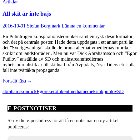
Artiklar
All skit är inte bajs
2016-10-01
Stefan Bergmark
Lämna en kommentar
En Putintrogen konspirationsteoretiker samt en rysk desinformatör
och det på centrala poster. Hade detta uppdagats i ett annat parti än
det ”Sverigevänliga” skulle de bruna alternativmediernas rubriker
skrikit om landsförräderi. Men nu var Dick Abrahamsson och ”Egor
Putilov” anställda av SD och mainstreammediernas
nyhetsjournalistik är till skillnad från Avpixlats, Nya Tiders etc i alla
fall inte tvättäkta propaganda.
All
Fortsätt läsa
→
skit
abrahamsson
dick
Egor
ekeroth
kent
media
mediekritik
putilov
SD
är
inte
bajs
E-POSTNOTISER
Skriv din e-postadress för att få en notis när en ny artikel
publiceras: