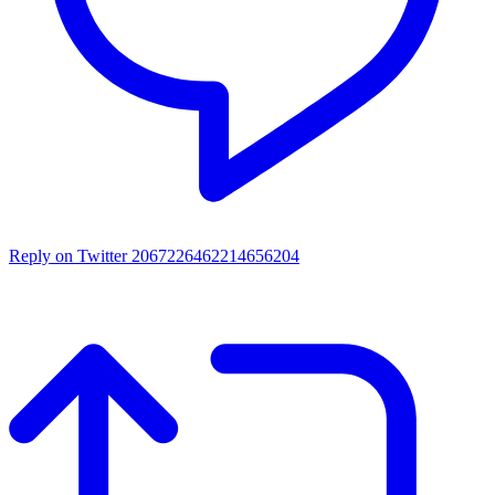
Reply on Twitter 2067226462214656204