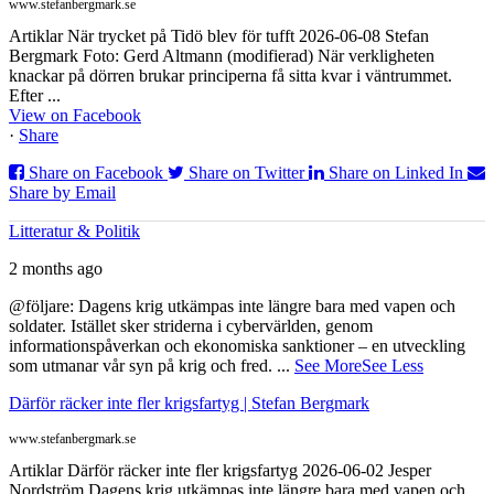
www.stefanbergmark.se
Artiklar När trycket på Tidö blev för tufft 2026-06-08 Stefan
Bergmark Foto: Gerd Altmann (modifierad) När verkligheten
knackar på dörren brukar principerna få sitta kvar i väntrummet.
Efter ...
View on Facebook
·
Share
Share on Facebook
Share on Twitter
Share on Linked In
Share by Email
Litteratur & Politik
2 months ago
@följare: Dagens krig utkämpas inte längre bara med vapen och
soldater. Istället sker striderna i cybervärlden, genom
informationspåverkan och ekonomiska sanktioner – en utveckling
som utmanar vår syn på krig och fred.
...
See More
See Less
Därför räcker inte fler krigsfartyg | Stefan Bergmark
www.stefanbergmark.se
Artiklar Därför räcker inte fler krigsfartyg 2026-06-02 Jesper
Nordström Dagens krig utkämpas inte längre bara med vapen och