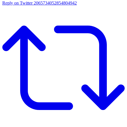
Reply on Twitter 2065734052854804942