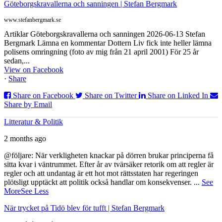
Göteborgskravallerna och sanningen | Stefan Bergmark
www.stefanbergmark.se
Artiklar Göteborgskravallerna och sanningen 2026-06-13 Stefan
Bergmark Lämna en kommentar Dottern Liv fick inte heller lämna
polisens omringning (foto av mig från 21 april 2001) För 25 år
sedan,...
View on Facebook
·
Share
Share on Facebook
Share on Twitter
Share on Linked In
Share by Email
Litteratur & Politik
2 months ago
@följare: När verkligheten knackar på dörren brukar principerna få
sitta kvar i väntrummet. Efter år av tvärsäker retorik om att regler är
regler och att undantag är ett hot mot rättsstaten har regeringen
plötsligt upptäckt att politik också handlar om konsekvenser.
...
See
More
See Less
När trycket på Tidö blev för tufft | Stefan Bergmark