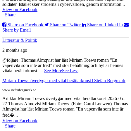
soldater. Istället sker striderna i cybervärlden, genom information...
View on Facebook
·
Share
Share on Facebook
Share on Twitter
Share on Linked In
Share by Email
Litteratur & Politik
2 months ago
@följare: Thomas Almqvist har läst Miriam Toews roman ”En
vapenvila som inte är fred” med stor behållning och hyllar hennes
vitala berättarkonst.
...
See More
See Less
Miriam Toews övertygar med vital berättarkonst | Stefan Bergmark
www.stefanbergmark.se
Artiklar Miriam Toews övertygar med vital berättarkonst 2026-05-
27 Thomas Almqvist Miriam Toews. (Foto: Carol Loewen) Thomas
Almqvist har läst Miriam Toews roman ”En vapenvila som inte är
fred�...
View on Facebook
·
Share