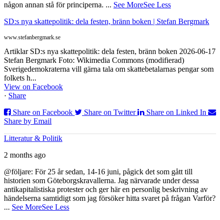
någon annan stå för principerna.
...
See More
See Less
SD:s nya skattepolitik: dela festen, bränn boken | Stefan Bergmark
www.stefanbergmark.se
Artiklar SD:s nya skattepolitik: dela festen, bränn boken 2026-06-17
Stefan Bergmark Foto: Wikimedia Commons (modifierad)
Sverigedemokraterna vill gärna tala om skattebetalarnas pengar som
folkets h...
View on Facebook
·
Share
Share on Facebook
Share on Twitter
Share on Linked In
Share by Email
Litteratur & Politik
2 months ago
@följare: För 25 år sedan, 14-16 juni, pågick det som gått till
historien som Göteborgskravallerna. Jag närvarade under dessa
antikapitalistiska protester och ger här en personlig beskrivning av
händelserna samtidigt som jag försöker hitta svaret på frågan Varför?
...
See More
See Less