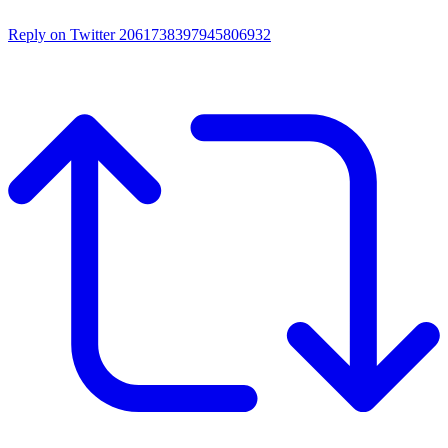
Reply on Twitter 2061738397945806932