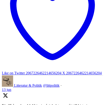
Like on Twitter 2067226462214656204
X
2067226462214656204
Litteratur & Politik
@littpolitik
·
13 jun