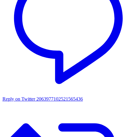
Reply on Twitter 2063977102521565436