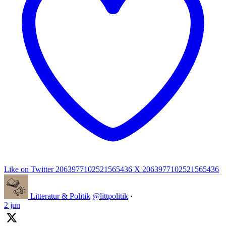
Like on Twitter 2063977102521565436
X
2063977102521565436
Litteratur & Politik
@littpolitik
·
2 jun