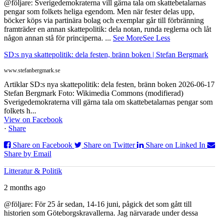
@följare: Sverigedemokraterna vill gärna tala om skattebetalarnas
pengar som folkets heliga egendom. Men när fester delas upp,
böcker köps via partinära bolag och exemplar går till förbränning
framträder en annan skattepolitik: dela notan, runda reglerna och låt
någon annan stå för principerna.
...
See More
See Less
SD:s nya skattepolitik: dela festen, bränn boken | Stefan Bergmark
www.stefanbergmark.se
Artiklar SD:s nya skattepolitik: dela festen, bränn boken 2026-06-17
Stefan Bergmark Foto: Wikimedia Commons (modifierad)
Sverigedemokraterna vill gärna tala om skattebetalarnas pengar som
folkets h...
View on Facebook
·
Share
Share on Facebook
Share on Twitter
Share on Linked In
Share by Email
Litteratur & Politik
2 months ago
@följare: För 25 år sedan, 14-16 juni, pågick det som gått till
historien som Göteborgskravallerna. Jag närvarade under dessa