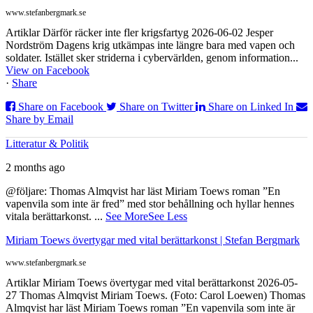
www.stefanbergmark.se
Artiklar Därför räcker inte fler krigsfartyg 2026-06-02 Jesper
Nordström Dagens krig utkämpas inte längre bara med vapen och
soldater. Istället sker striderna i cybervärlden, genom information...
View on Facebook
·
Share
Share on Facebook
Share on Twitter
Share on Linked In
Share by Email
Litteratur & Politik
2 months ago
@följare: Thomas Almqvist har läst Miriam Toews roman ”En
vapenvila som inte är fred” med stor behållning och hyllar hennes
vitala berättarkonst.
...
See More
See Less
Miriam Toews övertygar med vital berättarkonst | Stefan Bergmark
www.stefanbergmark.se
Artiklar Miriam Toews övertygar med vital berättarkonst 2026-05-
27 Thomas Almqvist Miriam Toews. (Foto: Carol Loewen) Thomas
Almqvist har läst Miriam Toews roman ”En vapenvila som inte är