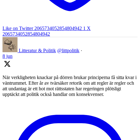
Like on Twitter 2065734052854804942
1
X
2065734052854804942
Litteratur & Politik
@littpolitik
·
8 jun
När verkligheten knackar på dörren brukar principerna få sitta kvar i
väntrummet. Efter år av tvärsäker retorik om att regler är regler och
att undantag är ett hot mot rättsstaten har regeringen plötsligt
upptäckt att politik också handlar om konsekvenser.