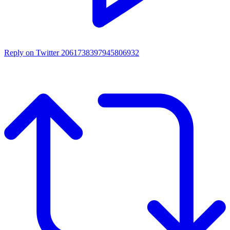
Reply on Twitter 2061738397945806932