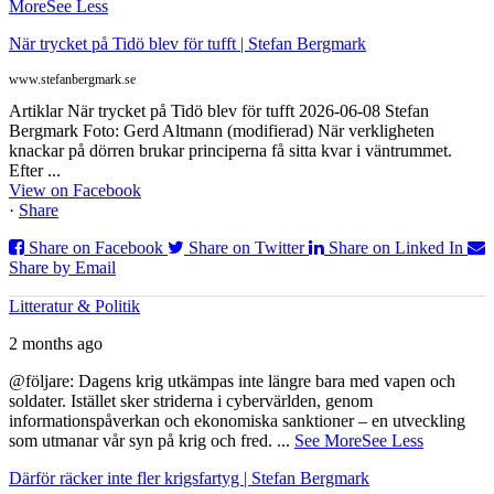
More
See Less
När trycket på Tidö blev för tufft | Stefan Bergmark
www.stefanbergmark.se
Artiklar När trycket på Tidö blev för tufft 2026-06-08 Stefan
Bergmark Foto: Gerd Altmann (modifierad) När verkligheten
knackar på dörren brukar principerna få sitta kvar i väntrummet.
Efter ...
View on Facebook
·
Share
Share on Facebook
Share on Twitter
Share on Linked In
Share by Email
Litteratur & Politik
2 months ago
@följare: Dagens krig utkämpas inte längre bara med vapen och
soldater. Istället sker striderna i cybervärlden, genom
informationspåverkan och ekonomiska sanktioner – en utveckling
som utmanar vår syn på krig och fred.
...
See More
See Less
Därför räcker inte fler krigsfartyg | Stefan Bergmark