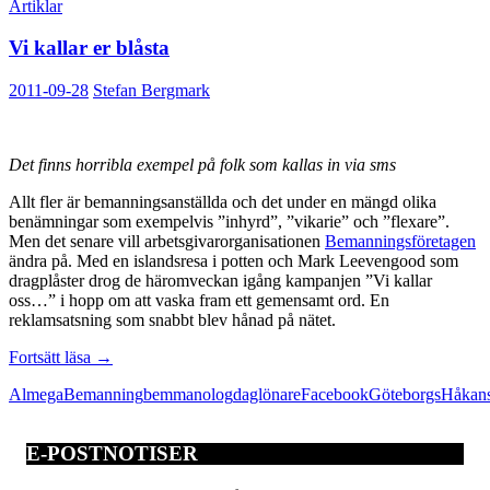
Artiklar
Vi kallar er blåsta
2011-09-28
Stefan Bergmark
Det finns horribla exempel på folk som kallas in via sms
Allt fler är bemanningsanställda och det under en mängd olika
benämningar som exempelvis ”inhyrd”, ”vikarie” och ”flexare”.
Men det senare vill arbetsgivarorganisationen
Bemanningsföretagen
ändra på. Med en islandsresa i potten och Mark Leevengood som
dragplåster drog de häromveckan igång kampanjen ”Vi kallar
oss…” i hopp om att vaska fram ett gemensamt ord. En
reklamsatsning som snabbt blev hånad på nätet.
Vi
Fortsätt läsa
→
kallar
Almega
Bemanning
bemmanolog
daglönare
Facebook
Göteborgs
Håkan
er
blåsta
E-POSTNOTISER