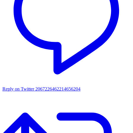
Reply on Twitter 2067226462214656204