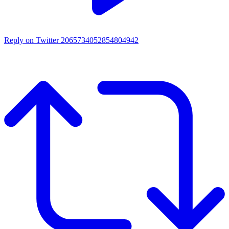
Reply on Twitter 2065734052854804942