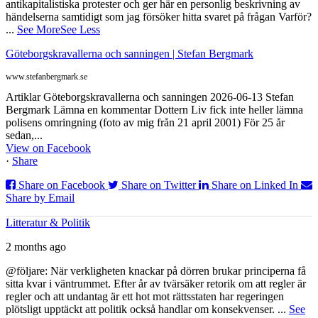
antikapitalistiska protester och ger här en personlig beskrivning av
händelserna samtidigt som jag försöker hitta svaret på frågan Varför?
...
See More
See Less
Göteborgskravallerna och sanningen | Stefan Bergmark
www.stefanbergmark.se
Artiklar Göteborgskravallerna och sanningen 2026-06-13 Stefan
Bergmark Lämna en kommentar Dottern Liv fick inte heller lämna
polisens omringning (foto av mig från 21 april 2001) För 25 år
sedan,...
View on Facebook
·
Share
Share on Facebook
Share on Twitter
Share on Linked In
Share by Email
Litteratur & Politik
2 months ago
@följare: När verkligheten knackar på dörren brukar principerna få
sitta kvar i väntrummet. Efter år av tvärsäker retorik om att regler är
regler och att undantag är ett hot mot rättsstaten har regeringen
plötsligt upptäckt att politik också handlar om konsekvenser.
...
See