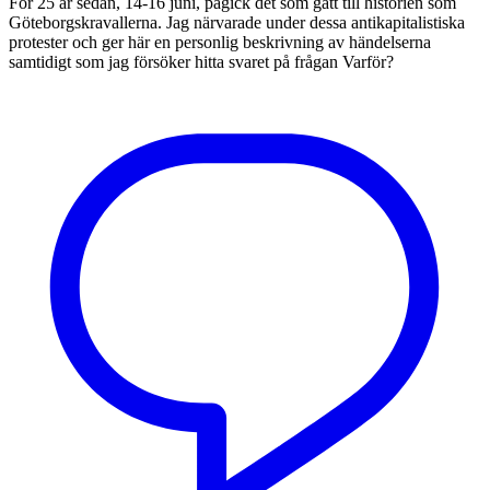
För 25 år sedan, 14-16 juni, pågick det som gått till historien som
Göteborgskravallerna. Jag närvarade under dessa antikapitalistiska
protester och ger här en personlig beskrivning av händelserna
samtidigt som jag försöker hitta svaret på frågan Varför?