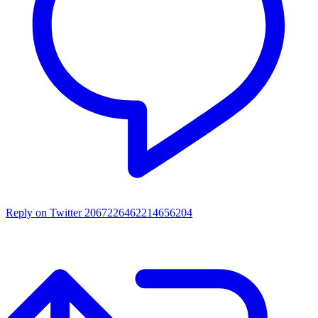
Reply on Twitter 2067226462214656204