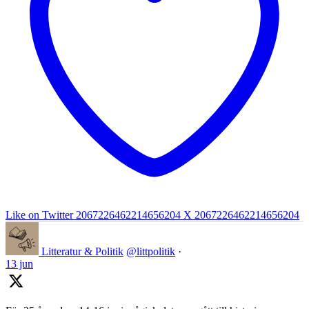
Like on Twitter 2067226462214656204
X
2067226462214656204
Litteratur & Politik
@littpolitik
·
13 jun