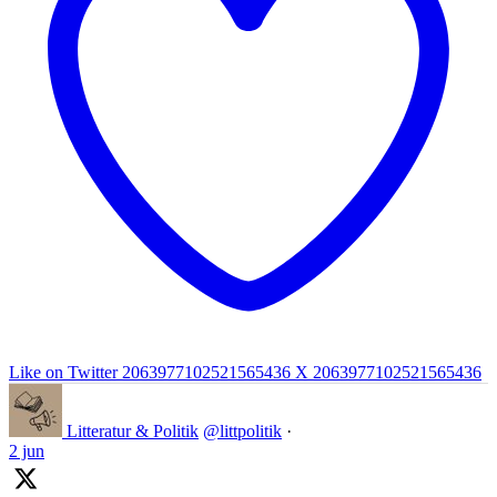
Like on Twitter 2063977102521565436
X
2063977102521565436
Litteratur & Politik
@littpolitik
·
2 jun