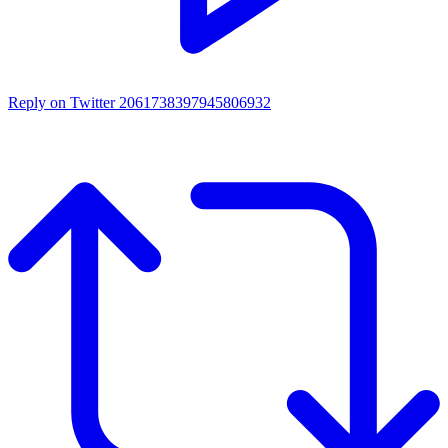
Reply on Twitter 2061738397945806932