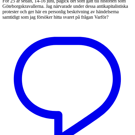
För 25 år sedan, 14-16 juni, pågick det som gått till historien som
Göteborgskravallerna. Jag närvarade under dessa antikapitalistiska
protester och ger här en personlig beskrivning av händelserna
samtidigt som jag försöker hitta svaret på frågan Varför?