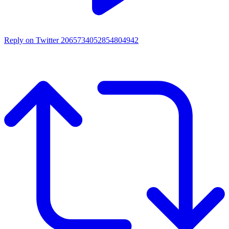
Reply on Twitter 2065734052854804942