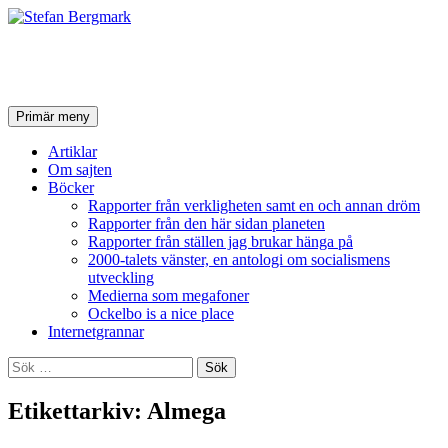
Stefan Bergmark
Sök
Hoppa
Primär meny
till
innehåll
Artiklar
Om sajten
Böcker
Rapporter från verkligheten samt en och annan dröm
Rapporter från den här sidan planeten
Rapporter från ställen jag brukar hänga på
2000-talets vänster, en antologi om socialismens
utveckling
Medierna som megafoner
Ockelbo is a nice place
Internetgrannar
Sök
efter:
Etikettarkiv: Almega