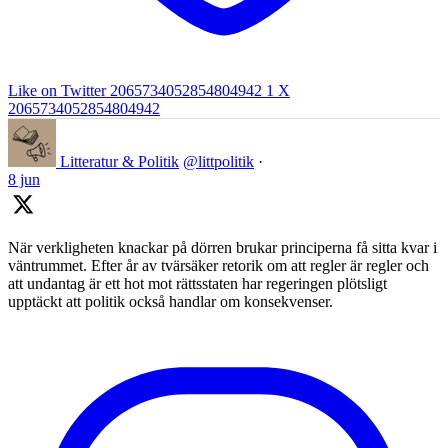
Like on Twitter 2065734052854804942
1
X
2065734052854804942
Litteratur & Politik
@littpolitik
·
8 jun
När verkligheten knackar på dörren brukar principerna få sitta kvar i
väntrummet. Efter år av tvärsäker retorik om att regler är regler och
att undantag är ett hot mot rättsstaten har regeringen plötsligt
upptäckt att politik också handlar om konsekvenser.