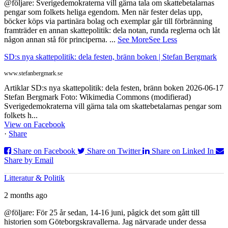
@följare: Sverigedemokraterna vill gärna tala om skattebetalarnas
pengar som folkets heliga egendom. Men när fester delas upp,
böcker köps via partinära bolag och exemplar går till förbränning
framträder en annan skattepolitik: dela notan, runda reglerna och låt
någon annan stå för principerna.
...
See More
See Less
SD:s nya skattepolitik: dela festen, bränn boken | Stefan Bergmark
www.stefanbergmark.se
Artiklar SD:s nya skattepolitik: dela festen, bränn boken 2026-06-17
Stefan Bergmark Foto: Wikimedia Commons (modifierad)
Sverigedemokraterna vill gärna tala om skattebetalarnas pengar som
folkets h...
View on Facebook
·
Share
Share on Facebook
Share on Twitter
Share on Linked In
Share by Email
Litteratur & Politik
2 months ago
@följare: För 25 år sedan, 14-16 juni, pågick det som gått till
historien som Göteborgskravallerna. Jag närvarade under dessa