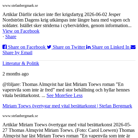
www.stefanbergmark.se
Artiklar Därför räcker inte fler krigsfartyg 2026-06-02 Jesper
Nordström Dagens krig utkämpas inte längre bara med vapen och
soldater. Istället sker striderna i cybervärlden, genom information...
View on Facebook
·
Share
Share on Facebook
Share on Twitter
Share on Linked In
Share by Email
Litteratur & Politik
2 months ago
@följare: Thomas Almqvist har läst Miriam Toews roman ”En
vapenvila som inte är fred” med stor behållning och hyllar hennes
vitala berättarkonst.
...
See More
See Less
Miriam Toews övertygar med vital berättarkonst | Stefan Bergmark
www.stefanbergmark.se
Artiklar Miriam Toews övertygar med vital berättarkonst 2026-05-
27 Thomas Almqvist Miriam Toews. (Foto: Carol Loewen) Thomas
Almqvist har läst Miriam Toews roman ”En vapenvila som inte är