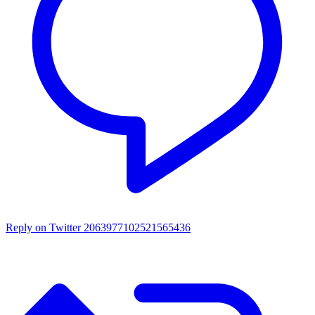
Reply on Twitter 2063977102521565436