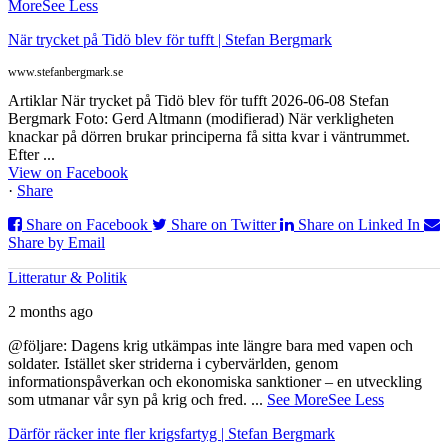
More
See Less
När trycket på Tidö blev för tufft | Stefan Bergmark
www.stefanbergmark.se
Artiklar När trycket på Tidö blev för tufft 2026-06-08 Stefan
Bergmark Foto: Gerd Altmann (modifierad) När verkligheten
knackar på dörren brukar principerna få sitta kvar i väntrummet.
Efter ...
View on Facebook
·
Share
Share on Facebook
Share on Twitter
Share on Linked In
Share by Email
Litteratur & Politik
2 months ago
@följare: Dagens krig utkämpas inte längre bara med vapen och
soldater. Istället sker striderna i cybervärlden, genom
informationspåverkan och ekonomiska sanktioner – en utveckling
som utmanar vår syn på krig och fred.
...
See More
See Less
Därför räcker inte fler krigsfartyg | Stefan Bergmark