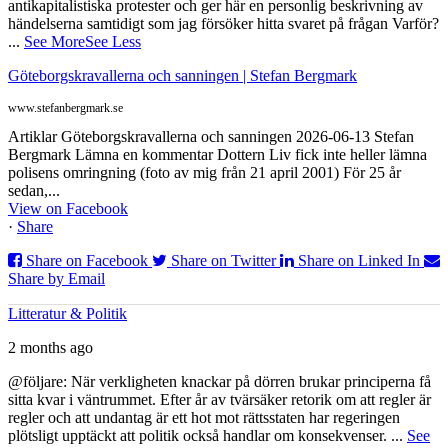
antikapitalistiska protester och ger här en personlig beskrivning av
händelserna samtidigt som jag försöker hitta svaret på frågan Varför?
...
See More
See Less
Göteborgskravallerna och sanningen | Stefan Bergmark
www.stefanbergmark.se
Artiklar Göteborgskravallerna och sanningen 2026-06-13 Stefan
Bergmark Lämna en kommentar Dottern Liv fick inte heller lämna
polisens omringning (foto av mig från 21 april 2001) För 25 år
sedan,...
View on Facebook
·
Share
Share on Facebook
Share on Twitter
Share on Linked In
Share by Email
Litteratur & Politik
2 months ago
@följare: När verkligheten knackar på dörren brukar principerna få
sitta kvar i väntrummet. Efter år av tvärsäker retorik om att regler är
regler och att undantag är ett hot mot rättsstaten har regeringen
plötsligt upptäckt att politik också handlar om konsekvenser.
...
See