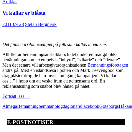
Artiklar
Vi kallar er blåsta
2011-09-28
Stefan Bergmark
Det finns horribla exempel på folk som kallas in via sms
Allt fler är bemanningsanställda och det under en mängd olika
benämningar som exempelvis ”inhyrd”, ”vikarie” och ”flexare”.
Men det senare vill arbetsgivarorganisationen
Bemanningsföretagen
ändra på. Med en islandsresa i potten och Mark Leevengood som
dragplåster drog de häromveckan igång kampanjen ”Vi kallar
oss…” i hopp om att vaska fram ett gemensamt ord. En
reklamsatsning som snabbt blev hånad på nätet.
Vi
Fortsätt läsa
→
kallar
Almega
Bemanning
bemmanolog
daglönare
Facebook
Göteborgs
Håkan
er
blåsta
E-POSTNOTISER