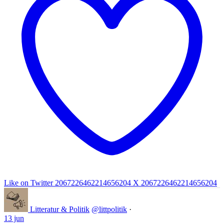
Like on Twitter 2067226462214656204
X
2067226462214656204
Litteratur & Politik
@littpolitik
·
13 jun