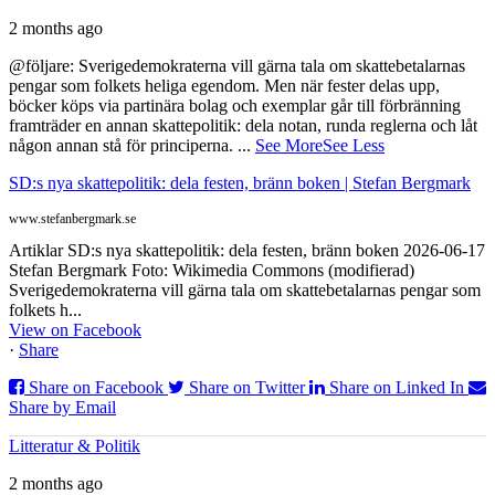
2 months ago
@följare: Sverigedemokraterna vill gärna tala om skattebetalarnas
pengar som folkets heliga egendom. Men när fester delas upp,
böcker köps via partinära bolag och exemplar går till förbränning
framträder en annan skattepolitik: dela notan, runda reglerna och låt
någon annan stå för principerna.
...
See More
See Less
SD:s nya skattepolitik: dela festen, bränn boken | Stefan Bergmark
www.stefanbergmark.se
Artiklar SD:s nya skattepolitik: dela festen, bränn boken 2026-06-17
Stefan Bergmark Foto: Wikimedia Commons (modifierad)
Sverigedemokraterna vill gärna tala om skattebetalarnas pengar som
folkets h...
View on Facebook
·
Share
Share on Facebook
Share on Twitter
Share on Linked In
Share by Email
Litteratur & Politik
2 months ago