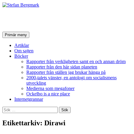
Stefan Bergmark
Sök
Hoppa
Primär meny
till
innehåll
Artiklar
Om sajten
Böcker
Rapporter från verkligheten samt en och annan dröm
Rapporter från den här sidan planeten
Rapporter från ställen jag brukar hänga på
2000-talets vänster, en antologi om socialismens
utveckling
Medierna som megafoner
Ockelbo is a nice place
Internetgrannar
Sök
efter:
Etikettarkiv: Dirawi