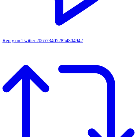
Reply on Twitter 2065734052854804942