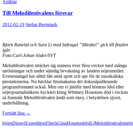
Artiklar
Till Melodifestivalens försvar
2012-02-19
Stefan Bergmark
Björn Ranelid och Sara Li med bidraget ”Mirakel” gick till finalen
igår.
Foto:Carl-Johan Söder/SVT
Melodifestivalen sträcker sig numera över flera veckor med många
utröstningar och under ständig bevakning av landets nöjesmedier.
Evenemanget har alltid fått utstå spott och spe för de musikaliska
prestationerna. Nu häcklar finsmakarna det dokusåpaliknande
programformatet också. Men om vi jämför med höstens Idol eller
nöjesjournalistikens hyckleri kring Whitney Houstons död i veckan
så framstår Melodifestivalen ändå som okey, i betydelsen sjysst,
underhållning.
Till
Fortsätt läsa
→
Melodifestivalens
björn
Dirawi
Expedition
Flinck
Gina
Houston
Idol
Li
Melodifestivalen
nöje
försvar