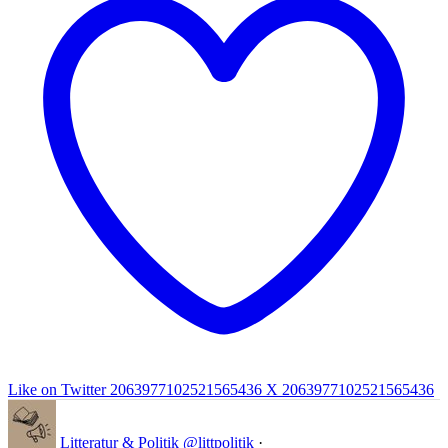
Like on Twitter 2063977102521565436
X
2063977102521565436
Litteratur & Politik
@littpolitik
·