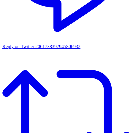
Reply on Twitter 2061738397945806932