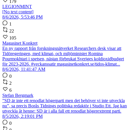
179
LEGIONMINT
[No text content]
8/6/2026, 5:53:46 PM
1
22
105
Magasinet Konkret
En ny rapport från forskningsnätverket Researchers desk visar att
Tidöregeringen, med klimat- och miljöminister Romina
Pourmokhtari i spetsen, nästan förbrukat Sveriges koldioxidbudget
för 2023-2026. #veckanssatir magasinetkonkret.se/tidos-klimat...
8/6/2026, 11:41:47 AM
0
2
6
Stefan Bergmark
”SD är inte ett renodlat högerparti men det behöver vi inte utveckla
nu”, sa precis Borås Tidnings politiska redaktör i Studio Ett. Jag kan
utveckla åt henne: SD är i alla fall ett renodlat högerextremt parti.
8/5/2026, 2:19:01 PM
0