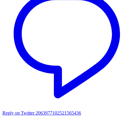
Reply on Twitter 2063977102521565436