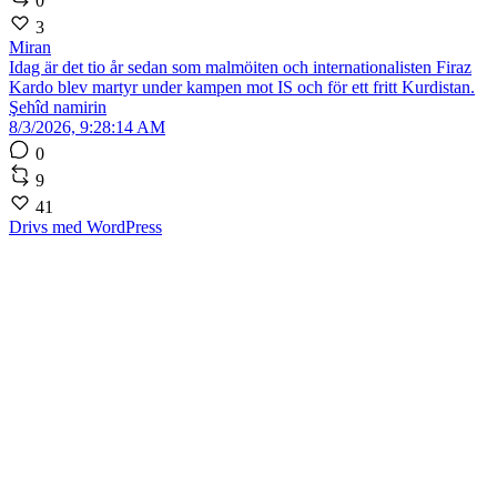
0
3
Miran
Idag är det tio år sedan som malmöiten och internationalisten Firaz
Kardo blev martyr under kampen mot IS och för ett fritt Kurdistan.
Şehîd namirin
8/3/2026, 9:28:14 AM
0
9
41
Drivs med WordPress