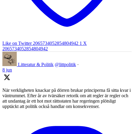
Like on Twitter 2065734052854804942
1
X
2065734052854804942
Litteratur & Politik
@littpolitik
·
8 jun
När verkligheten knackar på dörren brukar principerna få sitta kvar i
väntrummet. Efter år av tvärsäker retorik om att regler är regler och
att undantag är ett hot mot rättsstaten har regeringen plötsligt
upptäckt att politik också handlar om konsekvenser.