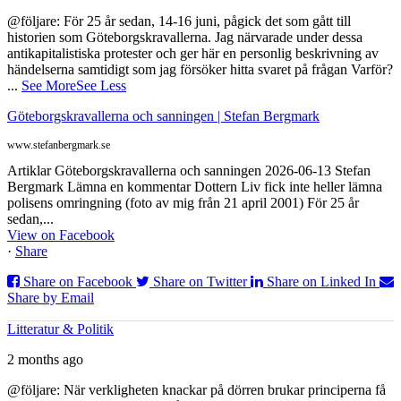
@följare: För 25 år sedan, 14-16 juni, pågick det som gått till
historien som Göteborgskravallerna. Jag närvarade under dessa
antikapitalistiska protester och ger här en personlig beskrivning av
händelserna samtidigt som jag försöker hitta svaret på frågan Varför?
...
See More
See Less
Göteborgskravallerna och sanningen | Stefan Bergmark
www.stefanbergmark.se
Artiklar Göteborgskravallerna och sanningen 2026-06-13 Stefan
Bergmark Lämna en kommentar Dottern Liv fick inte heller lämna
polisens omringning (foto av mig från 21 april 2001) För 25 år
sedan,...
View on Facebook
·
Share
Share on Facebook
Share on Twitter
Share on Linked In
Share by Email
Litteratur & Politik
2 months ago
@följare: När verkligheten knackar på dörren brukar principerna få