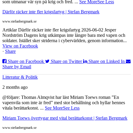
som utmanar vår syn på krig och fred.
...
See More
See Less
Därför räcker inte fler krigsfartyg | Stefan Bergmark
www.stefanbergmark.se
Artiklar Därför räcker inte fler krigsfartyg 2026-06-02 Jesper
Nordström Dagens krig utkämpas inte längre bara med vapen och
soldater. Istället sker striderna i cybervärlden, genom information...
View on Facebook
·
Share
Share on Facebook
Share on Twitter
Share on Linked In
Share by Email
Litteratur & Politik
2 months ago
@följare: Thomas Almqvist har läst Miriam Toews roman ”En
vapenvila som inte är fred” med stor behållning och hyllar hennes
vitala berättarkonst.
...
See More
See Less
Miriam Toews övertygar med vital berättarkonst | Stefan Bergmark
www.stefanbergmark.se