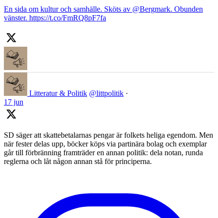
En sida om kultur och samhälle. Sköts av @Bergmark. Obunden
vänster. https://t.co/FmRQ8pF7fa
Litteratur & Politik
@littpolitik
·
17 jun
SD säger att skattebetalarnas pengar är folkets heliga egendom. Men
när fester delas upp, böcker köps via partinära bolag och exemplar
går till förbränning framträder en annan politik: dela notan, runda
reglerna och låt någon annan stå för principerna.