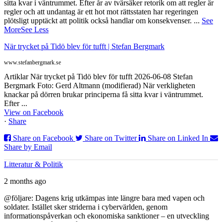
sitta kvar i väntrummet. Efter år av tvärsäker retorik om att regler är
regler och att undantag är ett hot mot rättsstaten har regeringen
plötsligt upptäckt att politik också handlar om konsekvenser.
...
See
More
See Less
När trycket på Tidö blev för tufft | Stefan Bergmark
www.stefanbergmark.se
Artiklar När trycket på Tidö blev för tufft 2026-06-08 Stefan
Bergmark Foto: Gerd Altmann (modifierad) När verkligheten
knackar på dörren brukar principerna få sitta kvar i väntrummet.
Efter ...
View on Facebook
·
Share
Share on Facebook
Share on Twitter
Share on Linked In
Share by Email
Litteratur & Politik
2 months ago
@följare: Dagens krig utkämpas inte längre bara med vapen och
soldater. Istället sker striderna i cybervärlden, genom
informationspåverkan och ekonomiska sanktioner – en utveckling