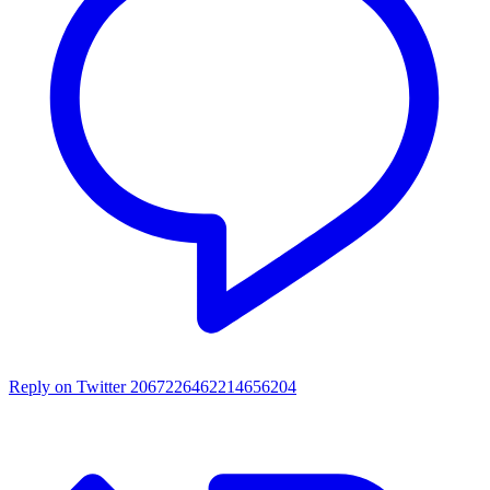
Reply on Twitter 2067226462214656204