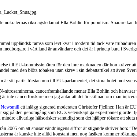
stdemokraternas riksdagsledamot Ella Bohlin för populism. Snarare kan he
ammal uppländsk ramsa som levt kvar i modern tid tack vare trubaduren
jon medborgare i vårt land är användare och det är i princip bara i Sveri
lse till EU-kommissionären för den inre marknaden där hon kräver att 
 handel med den blöta tobaken utan skrev i sin debattartikel att även Sve
är sitt partis förstanamn till EU-parlamentet, det stora hotet mot svensk
lt N-nitrosaminerna, cancerframkallande menar Ella Bohlin och hänvisar t
g är inte cancerforskare men jag antar att det är skillnad om man injice
n
Newsmill
ett inlägg signerad moderaten Christofer Fjellner. Han är EU
tödjer sig på den genomgång som EU:s vetenskapliga expertpanel gjorde if
 mindre allvarliga hälsorisker samtidigt som det hjälper rökare att sluta 
 från 2005 om att snusanvändningens siffror är stigande skriver hon: ”D
asterna är kanske inte alltid konstant men nog fasiken kommer rökninge