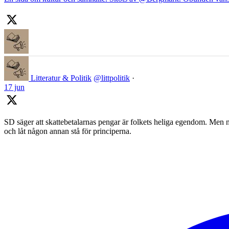
Litteratur & Politik
@littpolitik
·
17 jun
SD säger att skattebetalarnas pengar är folkets heliga egendom. Men nä
och låt någon annan stå för principerna.