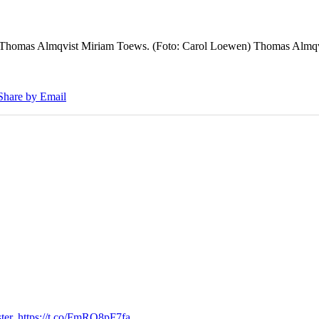
7 Thomas Almqvist Miriam Toews. (Foto: Carol Loewen) Thomas Almqvi
Share by Email
ter. https://t.co/FmRQ8pF7fa