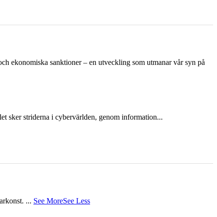
n och ekonomiska sanktioner – en utveckling som utmanar vår syn på
et sker striderna i cybervärlden, genom information...
tarkonst.
...
See More
See Less