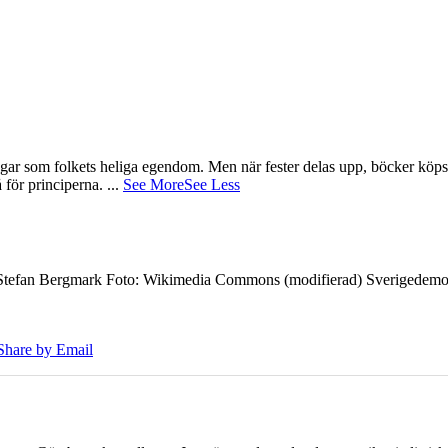
gar som folkets heliga egendom. Men när fester delas upp, böcker köps 
å för principerna.
...
See More
See Less
7 Stefan Bergmark Foto: Wikimedia Commons (modifierad) Sverigedemokra
Share by Email