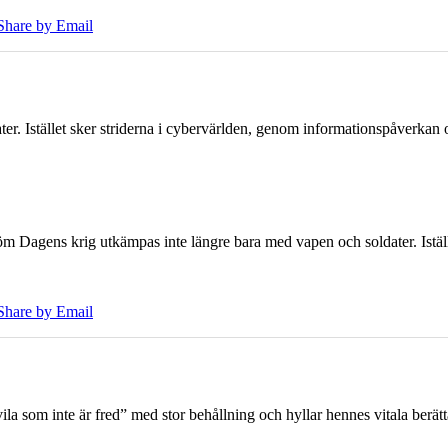
Share by Email
er. Istället sker striderna i cybervärlden, genom informationspåverka
öm Dagens krig utkämpas inte längre bara med vapen och soldater. Iställ
Share by Email
 som inte är fred” med stor behållning och hyllar hennes vitala berät