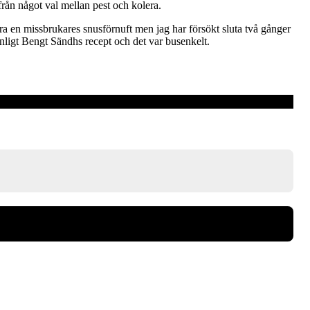
från något val mellan pest och kolera.
vara en missbrukares snusförnuft men jag har försökt sluta två gånger
enligt Bengt Sändhs recept och det var busenkelt.