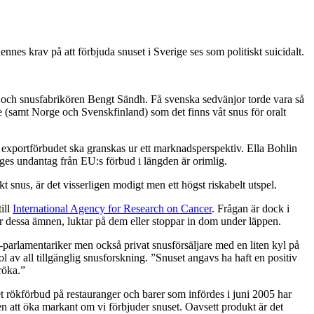
nnes krav på att förbjuda snuset i Sverige ses som politiskt suicidalt.
 och snusfabrikören Bengt Sändh. Få svenska sedvänjor torde vara så
ge (samt Norge och Svenskfinland) som det finns våt snus för oralt
exportförbudet ska granskas ur ett marknadsperspektiv. Ella Bohlin
riges undantag från EU:s förbud i längden är orimlig.
t snus, är det visserligen modigt men ett högst riskabelt utspel.
ill
International Agency for Research on Cancer
. Frågan är dock i
rar dessa ämnen, luktar på dem eller stoppar in dom under läppen.
-parlamentariker men också privat snusförsäljare med en liten kyl på
jol
av all tillgänglig snusforskning
. ”Snuset angavs ha haft en positiv
röka.”
et rökförbud på restauranger och barer som infördes i juni 2005 har
n att öka markant om vi förbjuder snuset. Oavsett produkt är det