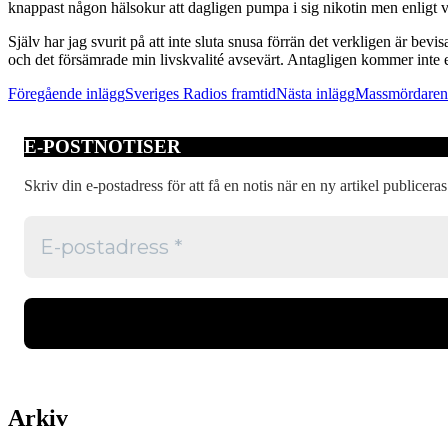
knappast någon hälsokur att dagligen pumpa i sig nikotin men enligt vad
Själv har jag svurit på att inte sluta snusa förrän det verkligen är be
och det försämrade min livskvalité avsevärt. Antagligen kommer inte en
Inläggsnavigering
Föregående inlägg
Sveriges Radios framtid
Nästa inlägg
Massmördarens
E-POSTNOTISER
Skriv din e-postadress för att få en notis när en ny artikel publiceras
Arkiv