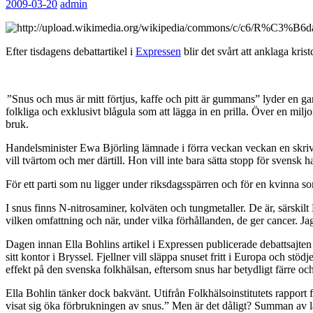
2009-03-20
admin
Efter tisdagens debattartikel i
Expressen
blir det svårt att anklaga kri
”
Snus och mus är mitt förtjus
, kaffe och pitt är gummans” lyder en g
folkliga och exklusivt blågula som att lägga in en prilla. Över en mil
bruk.
Handelsminister Ewa Björling lämnade i förra veckan veckan en skrive
vill tvärtom och mer därtill. Hon vill inte bara sätta stopp för svensk
För ett parti som nu ligger under riksdagsspärren och för en kvinna som 
I snus finns N-nitrosaminer, kolväten och tungmetaller. De är, särski
vilken omfattning och när, under vilka förhållanden, de ger cancer. Ja
Dagen innan Ella Bohlins artikel i Expressen publicerade debattsajte
sitt kontor i Bryssel. Fjellner vill släppa snuset fritt i Europa och s
effekt på den svenska folkhälsan, eftersom snus har betydligt färre och
Ella Bohlin tänker dock bakvänt. Utifrån Folkhälsoinstitutets rapport
visat sig öka förbrukningen av snus.” Men är det dåligt? Summan av l