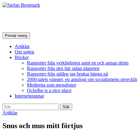
Stefan Bergmark
Sök
Hoppa
Primär meny
till
innehåll
Artiklar
Om sajten
Böcker
Rapporter från verkligheten samt en och annan dröm
Rapporter från den här sidan planeten
Rapporter från ställen jag brukar hänga på
2000-talets vänster, en antologi om socialismens utveckli
Medierna som megafoner
Ockelbo is a nice place
Internetgrannar
Sök
efter:
Artiklar
Snus och mus mitt förtjus