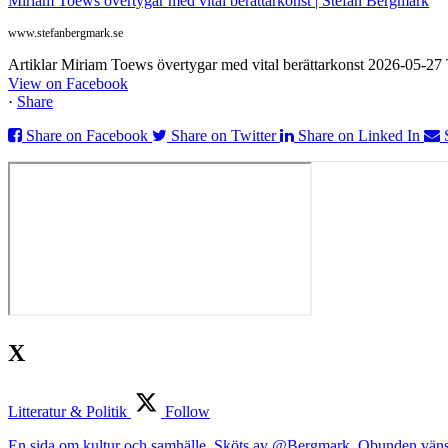
Miriam Toews övertygar med vital berättarkonst | Stefan Bergmark
www.stefanbergmark.se
Artiklar Miriam Toews övertygar med vital berättarkonst 2026-05-2
View on Facebook
·
Share
Share on Facebook
Share on Twitter
Share on Linked In
X
Litteratur & Politik
Follow
En sida om kultur och samhälle. Sköts av @Bergmark. Obunden väns