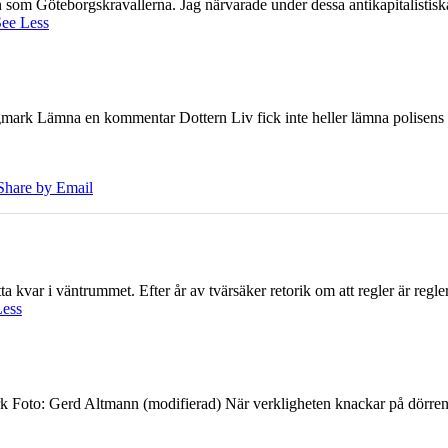
ien som Göteborgskravallerna. Jag närvarade under dessa antikapitalistis
ee Less
ark Lämna en kommentar Dottern Liv fick inte heller lämna polisens om
Share by Email
 kvar i väntrummet. Efter år av tvärsäker retorik om att regler är regler 
Less
k Foto: Gerd Altmann (modifierad) När verkligheten knackar på dörren br