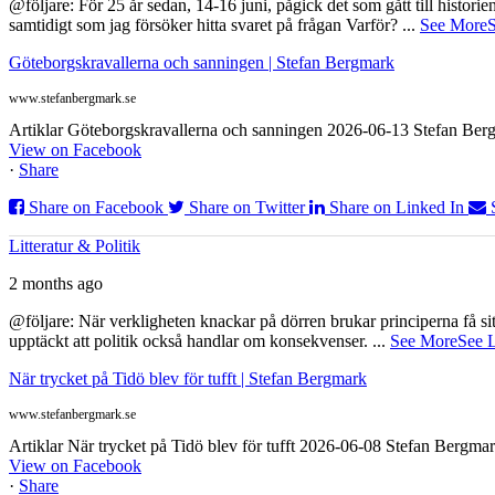
@följare: För 25 år sedan, 14-16 juni, pågick det som gått till histor
samtidigt som jag försöker hitta svaret på frågan Varför?
...
See More
S
Göteborgskravallerna och sanningen | Stefan Bergmark
www.stefanbergmark.se
Artiklar Göteborgskravallerna och sanningen 2026-06-13 Stefan Bergm
View on Facebook
·
Share
Share on Facebook
Share on Twitter
Share on Linked In
Litteratur & Politik
2 months ago
@följare: När verkligheten knackar på dörren brukar principerna få sitta
upptäckt att politik också handlar om konsekvenser.
...
See More
See 
När trycket på Tidö blev för tufft | Stefan Bergmark
www.stefanbergmark.se
Artiklar När trycket på Tidö blev för tufft 2026-06-08 Stefan Bergmar
View on Facebook
·
Share