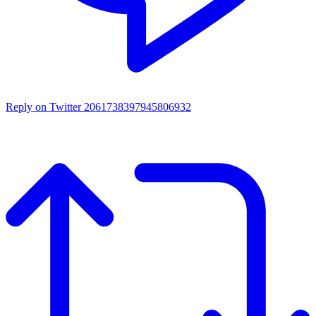
Reply on Twitter 2061738397945806932