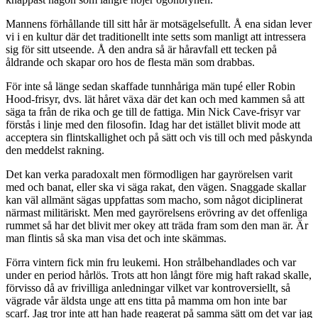
Mannens förhållande till sitt hår är motsägelsefullt. Å ena sidan lever
vi i en kultur där det traditionellt inte setts som manligt att intressera
sig för sitt utseende. Å den andra så är håravfall ett tecken på
åldrande och skapar oro hos de flesta män som drabbas.
För inte så länge sedan skaffade tunnhåriga män tupé eller Robin
Hood-frisyr, dvs. lät håret växa där det kan och med kammen så att
säga ta från de rika och ge till de fattiga. Min Nick Cave-frisyr var
förstås i linje med den filosofin. Idag har det istället blivit mode att
acceptera sin flintskallighet och på sätt och vis till och med påskynda
den meddelst rakning.
Det kan verka paradoxalt men förmodligen har gayrörelsen varit
med och banat, eller ska vi säga rakat, den vägen. Snaggade skallar
kan väl allmänt sägas uppfattas som macho, som något diciplinerat
närmast militäriskt. Men med gayrörelsens erövring av det offenliga
rummet så har det blivit mer okey att träda fram som den man är. Är
man flintis så ska man visa det och inte skämmas.
Förra vintern fick min fru leukemi. Hon strålbehandlades och var
under en period hårlös. Trots att hon långt före mig haft rakad skalle,
förvisso då av frivilliga anledningar vilket var kontroversiellt, så
vägrade vår äldsta unge att ens titta på mamma om hon inte bar
scarf. Jag tror inte att han hade reagerat på samma sätt om det var jag