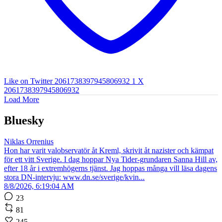
Like on Twitter 2061738397945806932
1
X
2061738397945806932
Load More
Bluesky
Niklas Orrenius
Hon har varit valobservatör åt Kreml, skrivit åt nazister och kämpat
för ett vitt Sverige. I dag hoppar Nya Tider-grundaren Sanna Hill av,
efter 18 år i extremhögerns tjänst. Jag hoppas många vill läsa dagens
stora DN-intervju: www.dn.se/sverige/kvin...
8/8/2026, 6:19:04 AM
23
81
245