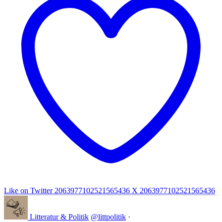
Like on Twitter 2063977102521565436
X
2063977102521565436
Litteratur & Politik
@littpolitik
·