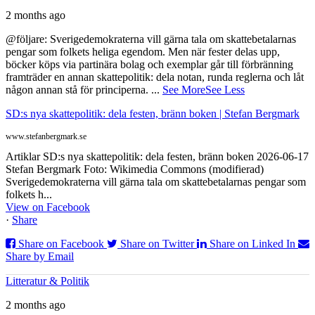
2 months ago
@följare: Sverigedemokraterna vill gärna tala om skattebetalarnas
pengar som folkets heliga egendom. Men när fester delas upp,
böcker köps via partinära bolag och exemplar går till förbränning
framträder en annan skattepolitik: dela notan, runda reglerna och låt
någon annan stå för principerna.
...
See More
See Less
SD:s nya skattepolitik: dela festen, bränn boken | Stefan Bergmark
www.stefanbergmark.se
Artiklar SD:s nya skattepolitik: dela festen, bränn boken 2026-06-17
Stefan Bergmark Foto: Wikimedia Commons (modifierad)
Sverigedemokraterna vill gärna tala om skattebetalarnas pengar som
folkets h...
View on Facebook
·
Share
Share on Facebook
Share on Twitter
Share on Linked In
Share by Email
Litteratur & Politik
2 months ago