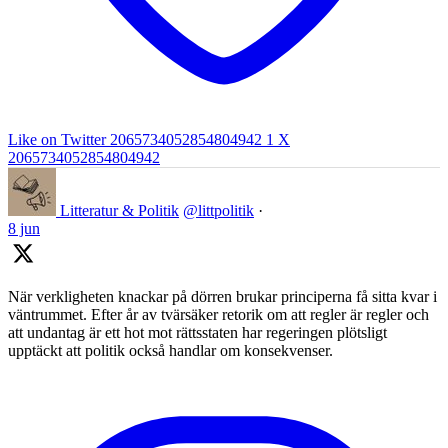
Like on Twitter 2065734052854804942
1
X
2065734052854804942
Litteratur & Politik
@littpolitik
·
8 jun
När verkligheten knackar på dörren brukar principerna få sitta kvar i
väntrummet. Efter år av tvärsäker retorik om att regler är regler och
att undantag är ett hot mot rättsstaten har regeringen plötsligt
upptäckt att politik också handlar om konsekvenser.