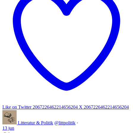
Like on Twitter 2067226462214656204
X
2067226462214656204
Litteratur & Politik
@littpolitik
·
13 jun