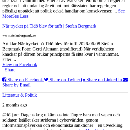
sitta kvar i väntrummet. Efter år av tvärsäker retorik om att regler är
regler och att undantag är ett hot mot rättsstaten har regeringen
plötsligt upptäckt att politik också handlar om konsekvenser.
...
See
More
See Less
När trycket på Tidö blev för tufft | Stefan Bergmark
www.stefanbergmark.se
Artiklar När trycket på Tidö blev för tufft 2026-06-08 Stefan
Bergmark Foto: Gerd Altmann (modifierad) När verkligheten
knackar på dörren brukar principerna få sitta kvar i väntrummet.
Efter ...
View on Facebook
·
Share
Share on Facebook
Share on Twitter
Share on Linked In
Share by Email
Litteratur & Politik
2 months ago
@följare: Dagens krig utkämpas inte längre bara med vapen och
soldater. Istället sker striderna i cybervärlden, genom
informationspåverkan och ekonomiska sanktioner – en utveckling