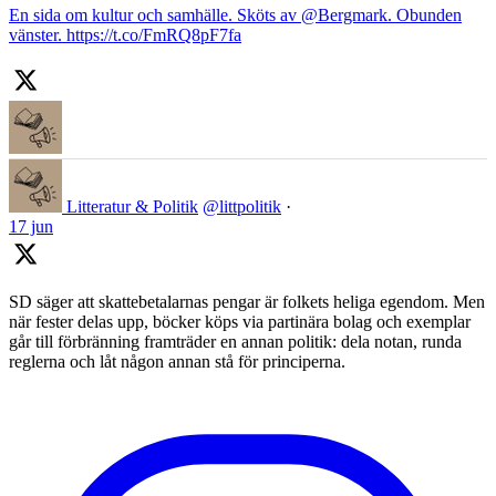
En sida om kultur och samhälle. Sköts av @Bergmark. Obunden
vänster. https://t.co/FmRQ8pF7fa
Litteratur & Politik
@littpolitik
·
17 jun
SD säger att skattebetalarnas pengar är folkets heliga egendom. Men
när fester delas upp, böcker köps via partinära bolag och exemplar
går till förbränning framträder en annan politik: dela notan, runda
reglerna och låt någon annan stå för principerna.