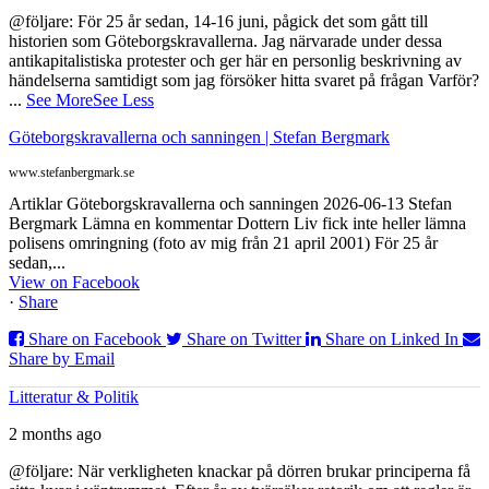
@följare: För 25 år sedan, 14-16 juni, pågick det som gått till
historien som Göteborgskravallerna. Jag närvarade under dessa
antikapitalistiska protester och ger här en personlig beskrivning av
händelserna samtidigt som jag försöker hitta svaret på frågan Varför?
...
See More
See Less
Göteborgskravallerna och sanningen | Stefan Bergmark
www.stefanbergmark.se
Artiklar Göteborgskravallerna och sanningen 2026-06-13 Stefan
Bergmark Lämna en kommentar Dottern Liv fick inte heller lämna
polisens omringning (foto av mig från 21 april 2001) För 25 år
sedan,...
View on Facebook
·
Share
Share on Facebook
Share on Twitter
Share on Linked In
Share by Email
Litteratur & Politik
2 months ago
@följare: När verkligheten knackar på dörren brukar principerna få