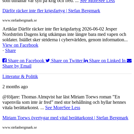
som utmanar vår syn på krig och fred.
...
See More
See Less
Därför räcker inte fler krigsfartyg | Stefan Bergmark
www.stefanbergmark.se
Artiklar Därför räcker inte fler krigsfartyg 2026-06-02 Jesper
Nordström Dagens krig utkämpas inte längre bara med vapen och
soldater. Istället sker striderna i cybervärlden, genom information...
View on Facebook
·
Share
Share on Facebook
Share on Twitter
Share on Linked In
Share by Email
Litteratur & Politik
2 months ago
@följare: Thomas Almqvist har läst Miriam Toews roman ”En
vapenvila som inte är fred” med stor behållning och hyllar hennes
vitala berättarkonst.
...
See More
See Less
Miriam Toews övertygar med vital berättarkonst | Stefan Bergmark
www.stefanbergmark.se