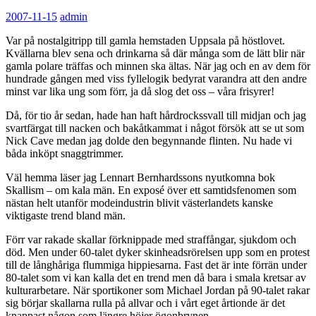
2007-11-15
admin
Var på nostalgitripp till gamla hemstaden Uppsala på höstlovet.
Kvällarna blev sena och drinkarna så där många som de lätt blir när
gamla polare träffas och minnen ska ältas. När jag och en av dem för
hundrade gången med viss fyllelogik bedyrat varandra att den andre
minst var lika ung som förr, ja då slog det oss – våra frisyrer!
Då, för tio år sedan, hade han haft hårdrockssvall till midjan och jag
svartfärgat till nacken och bakåtkammat i något försök att se ut som
Nick Cave medan jag dolde den begynnande flinten. Nu hade vi
båda inköpt snaggtrimmer.
Väl hemma läser jag Lennart Bernhardssons nyutkomna bok
Skallism – om kala män. En exposé över ett samtidsfenomen som
nästan helt utanför modeindustrin blivit västerlandets kanske
viktigaste trend bland män.
Förr var rakade skallar förknippade med straffångar, sjukdom och
död. Men under 60-talet dyker skinheadsrörelsen upp som en protest
till de långhåriga flummiga hippiesarna. Fast det är inte förrän under
80-talet som vi kan kalla det en trend men då bara i smala kretsar av
kulturarbetare. När sportikoner som Michael Jordan på 90-talet rakar
sig börjar skallarna rulla på allvar och i vårt eget årtionde är det
knappast någon som längre höjer ögonbrynen.