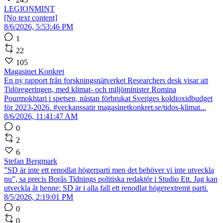
LEGIONMINT
[No text content]
8/6/2026, 5:53:46 PM
1
22
105
Magasinet Konkret
En ny rapport från forskningsnätverket Researchers desk visar att
Tidöregeringen, med klimat- och miljöminister Romina
Pourmokhtari i spetsen, nästan förbrukat Sveriges koldioxidbudget
för 2023-2026. #veckanssatir magasinetkonkret.se/tidos-klimat...
8/6/2026, 11:41:47 AM
0
2
6
Stefan Bergmark
”SD är inte ett renodlat högerparti men det behöver vi inte utveckla
nu”, sa precis Borås Tidnings politiska redaktör i Studio Ett. Jag kan
utveckla åt henne: SD är i alla fall ett renodlat högerextremt parti.
8/5/2026, 2:19:01 PM
0
0