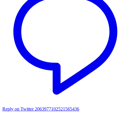
Reply on Twitter 2063977102521565436