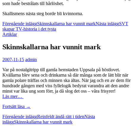
som hade bestrålats till hårlöshet.
Skallismens nästa steg borde bli kvinnorna.
Inläggsnavigering
Föregående inlägg
Skinnskallarna har vunnit mark
Nästa inlägg
SVT
skapar TV-historia i det tysta
Artiklar
Skinnskallarna har vunnit mark
2007-11-15
admin
Var på nostalgitripp till gamla hemstaden Uppsala på höstlovet.
Kvällarna blev sena och drinkarna så där många som de lätt blir när
gamla polare träffas och minnen ska ältas. När jag och en av dem för
hundrade gången med viss fyllelogik bedyrat varandra att den andre
minst var lika ung som förr, ja då slog det oss – våra frisyrer!
Läs mer…
Skinnskallarna
Fortsätt läsa
→
har
Inläggsnavigering
Föregående inlägg
Reinfeldt ändå rätt i tiden
Nästa
vunnit
inlägg
Skinnskallarna har vunnit mark
mark