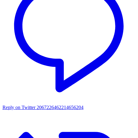
Reply on Twitter 2067226462214656204