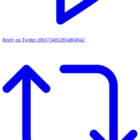
Reply on Twitter 2065734052854804942