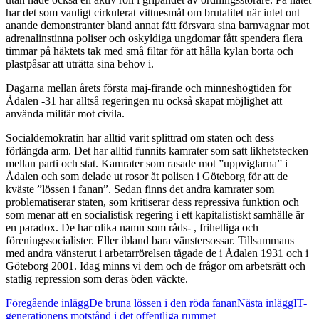
har det som vanligt cirkulerat vittnesmål om brutalitet när intet ont
anande demonstranter bland annat fått försvara sina barnvagnar mot
adrenalinstinna poliser och oskyldiga ungdomar fått spendera flera
timmar på häktets tak med små filtar för att hålla kylan borta och
plastpåsar att uträtta sina behov i.
Dagarna mellan årets första maj-firande och minneshögtiden för
Ådalen -31 har alltså regeringen nu också skapat möjlighet att
använda militär mot civila.
Socialdemokratin har alltid varit splittrad om staten och dess
förlängda arm. Det har alltid funnits kamrater som satt likhetstecken
mellan parti och stat. Kamrater som rasade mot ”uppviglarna” i
Ådalen och som delade ut rosor åt polisen i Göteborg för att de
kväste ”lössen i fanan”. Sedan finns det andra kamrater som
problematiserar staten, som kritiserar dess repressiva funktion och
som menar att en socialistisk regering i ett kapitalistiskt samhälle är
en paradox. De har olika namn som råds- , frihetliga och
föreningssocialister. Eller ibland bara vänstersossar. Tillsammans
med andra vänsterut i arbetarrörelsen tågade de i Ådalen 1931 och i
Göteborg 2001. Idag minns vi dem och de frågor om arbetsrätt och
statlig repression som deras öden väckte.
Inläggsnavigering
Föregående inlägg
De bruna lössen i den röda fanan
Nästa inlägg
IT-
generationens motstånd i det offentliga rummet