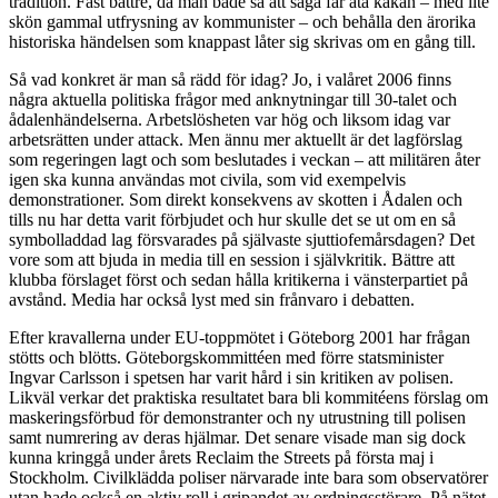
tradition. Fast bättre, då man både så att säga får äta kakan – med lite
skön gammal utfrysning av kommunister – och behålla den ärorika
historiska händelsen som knappast låter sig skrivas om en gång till.
Så vad konkret är man så rädd för idag? Jo, i valåret 2006 finns
några aktuella politiska frågor med anknytningar till 30-talet och
ådalenhändelserna. Arbetslösheten var hög och liksom idag var
arbetsrätten under attack. Men ännu mer aktuellt är det lagförslag
som regeringen lagt och som beslutades i veckan – att militären åter
igen ska kunna användas mot civila, som vid exempelvis
demonstrationer. Som direkt konsekvens av skotten i Ådalen och
tills nu har detta varit förbjudet och hur skulle det se ut om en så
symbolladdad lag försvarades på självaste sjuttiofemårsdagen? Det
vore som att bjuda in media till en session i självkritik. Bättre att
klubba förslaget först och sedan hålla kritikerna i vänsterpartiet på
avstånd. Media har också lyst med sin frånvaro i debatten.
Efter kravallerna under EU-toppmötet i Göteborg 2001 har frågan
stötts och blötts. Göteborgskommittéen med förre statsminister
Ingvar Carlsson i spetsen har varit hård i sin kritiken av polisen.
Likväl verkar det praktiska resultatet bara bli kommitéens förslag om
maskeringsförbud för demonstranter och ny utrustning till polisen
samt numrering av deras hjälmar. Det senare visade man sig dock
kunna kringgå under årets Reclaim the Streets på första maj i
Stockholm. Civilklädda poliser närvarade inte bara som observatörer
utan hade också en aktiv roll i gripandet av ordningsstörare. På nätet