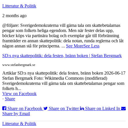
Litteratur & Politik
2 months ago
@följare: Sverigedemokraterna vill gärna tala om skattebetalarnas
pengar som folkets heliga egendom. Men när fester delas upp,
böcker köps via partinära bolag och exemplar går till förbränning
framträder en annan skattepolitik: dela notan, runda reglerna och låt
någon annan stå för principerna.
...
See More
See Less
SD:s nya skattepolitik: dela festen, bränn boken | Stefan Bergmark
www.stefanbergmark.se
Artiklar SD:s nya skattepolitik: dela festen, bränn boken 2026-06-17
Stefan Bergmark Foto: Wikimedia Commons (modifierad)
Sverigedemokraterna vill gärna tala om skattebetalarnas pengar som
folkets h...
View on Facebook
·
Share
Share on Facebook
Share on Twitter
Share on Linked In
Share by Email
Litteratur & Politik