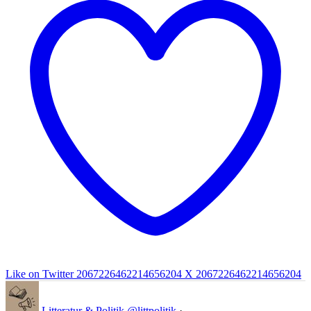
Like on Twitter 2067226462214656204
X
2067226462214656204
Litteratur & Politik
@littpolitik
·