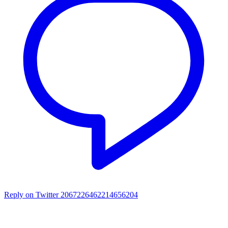
Reply on Twitter 2067226462214656204