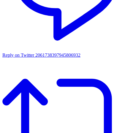
Reply on Twitter 2061738397945806932