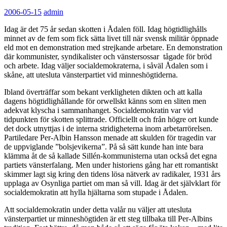
2006-05-15
admin
Idag är det 75 år sedan skotten i Ådalen föll. Idag högtidlighålls
minnet av de fem som fick sätta livet till när svensk militär öppnade
eld mot en demonstration med strejkande arbetare. En demonstration
där kommunister, syndikalister och vänstersossar tågade för bröd
och arbete. Idag väljer socialdemokraterna, i såväl Ådalen som i
skåne, att utesluta vänsterpartiet vid minneshögtiderna.
Ibland överträffar som bekant verkligheten dikten och att kalla
dagens högtidlighållande för orwellskt känns som en sliten men
adekvat klyscha i sammanhanget. Socialdemokratin var vid
tidpunkten för skotten splittrade. Officiellt och från högre ort kunde
det dock utnyttjas i de interna stridigheterna inom arbetarrörelsen.
Partiledare Per-Albin Hansson menade att skulden för tragedin var
de uppviglande ”bolsjevikerna”. På så sätt kunde han inte bara
klämma åt de så kallade Sillén-kommunisterna utan också det egna
partiets vänsterfalang. Men under historiens gång har ett romantiskt
skimmer lagt sig kring den tidens lösa nätverk av radikaler, 1931 års
upplaga av Osynliga partiet om man så vill. Idag är det självklart för
socialdemokratin att hylla hjältarna som stupade i Ådalen.
Att socialdemokratin under detta valår nu väljer att utesluta
vänsterpartiet ur minneshögtiden är ett steg tillbaka till Per-Albins