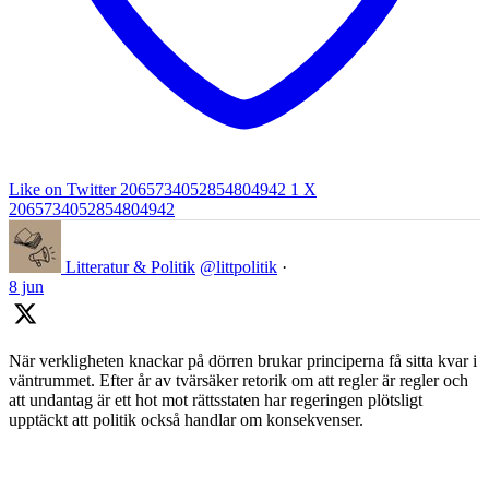
Like on Twitter 2065734052854804942
1
X
2065734052854804942
Litteratur & Politik
@littpolitik
·
8 jun
När verkligheten knackar på dörren brukar principerna få sitta kvar i
väntrummet. Efter år av tvärsäker retorik om att regler är regler och
att undantag är ett hot mot rättsstaten har regeringen plötsligt
upptäckt att politik också handlar om konsekvenser.