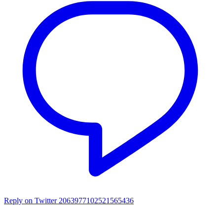
Reply on Twitter 2063977102521565436