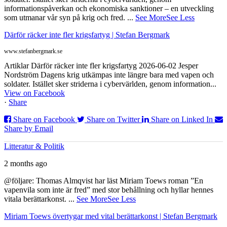
informationspåverkan och ekonomiska sanktioner – en utveckling
som utmanar vår syn på krig och fred.
...
See More
See Less
Därför räcker inte fler krigsfartyg | Stefan Bergmark
www.stefanbergmark.se
Artiklar Därför räcker inte fler krigsfartyg 2026-06-02 Jesper
Nordström Dagens krig utkämpas inte längre bara med vapen och
soldater. Istället sker striderna i cybervärlden, genom information...
View on Facebook
·
Share
Share on Facebook
Share on Twitter
Share on Linked In
Share by Email
Litteratur & Politik
2 months ago
@följare: Thomas Almqvist har läst Miriam Toews roman ”En
vapenvila som inte är fred” med stor behållning och hyllar hennes
vitala berättarkonst.
...
See More
See Less
Miriam Toews övertygar med vital berättarkonst | Stefan Bergmark