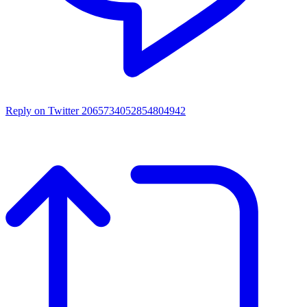
Reply on Twitter 2065734052854804942