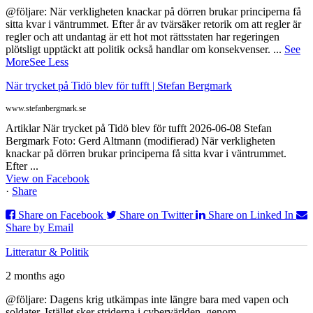
@följare: När verkligheten knackar på dörren brukar principerna få
sitta kvar i väntrummet. Efter år av tvärsäker retorik om att regler är
regler och att undantag är ett hot mot rättsstaten har regeringen
plötsligt upptäckt att politik också handlar om konsekvenser.
...
See
More
See Less
När trycket på Tidö blev för tufft | Stefan Bergmark
www.stefanbergmark.se
Artiklar När trycket på Tidö blev för tufft 2026-06-08 Stefan
Bergmark Foto: Gerd Altmann (modifierad) När verkligheten
knackar på dörren brukar principerna få sitta kvar i väntrummet.
Efter ...
View on Facebook
·
Share
Share on Facebook
Share on Twitter
Share on Linked In
Share by Email
Litteratur & Politik
2 months ago
@följare: Dagens krig utkämpas inte längre bara med vapen och
soldater. Istället sker striderna i cybervärlden, genom