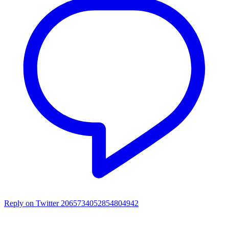
Reply on Twitter 2065734052854804942