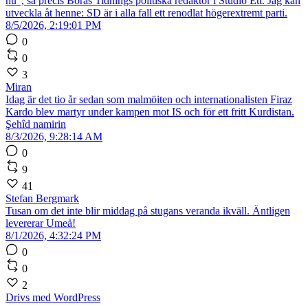
nu”, sa precis Borås Tidnings politiska redaktör i Studio Ett. Jag kan
utveckla åt henne: SD är i alla fall ett renodlat högerextremt parti.
8/5/2026, 2:19:01 PM
0
0
3
Miran
Idag är det tio år sedan som malmöiten och internationalisten Firaz
Kardo blev martyr under kampen mot IS och för ett fritt Kurdistan.
Şehîd namirin
8/3/2026, 9:28:14 AM
0
9
41
Stefan Bergmark
Tusan om det inte blir middag på stugans veranda ikväll. Äntligen
levererar Umeå!
8/1/2026, 4:32:24 PM
0
0
2
Drivs med WordPress