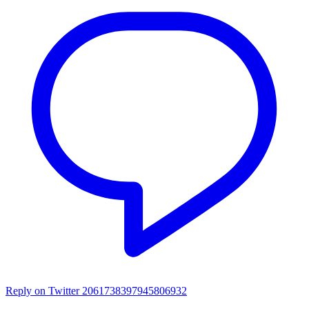
Reply on Twitter 2061738397945806932