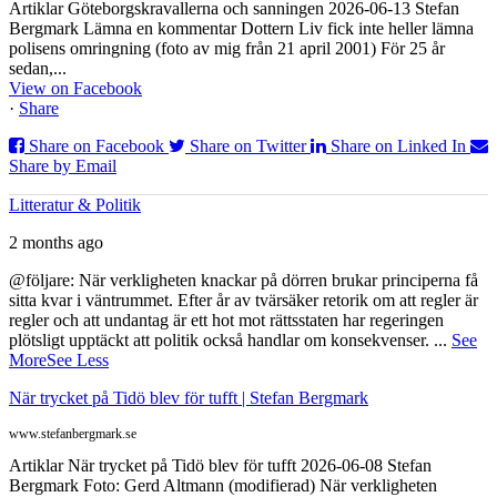
Artiklar Göteborgskravallerna och sanningen 2026-06-13 Stefan
Bergmark Lämna en kommentar Dottern Liv fick inte heller lämna
polisens omringning (foto av mig från 21 april 2001) För 25 år
sedan,...
View on Facebook
·
Share
Share on Facebook
Share on Twitter
Share on Linked In
Share by Email
Litteratur & Politik
2 months ago
@följare: När verkligheten knackar på dörren brukar principerna få
sitta kvar i väntrummet. Efter år av tvärsäker retorik om att regler är
regler och att undantag är ett hot mot rättsstaten har regeringen
plötsligt upptäckt att politik också handlar om konsekvenser.
...
See
More
See Less
När trycket på Tidö blev för tufft | Stefan Bergmark
www.stefanbergmark.se
Artiklar När trycket på Tidö blev för tufft 2026-06-08 Stefan
Bergmark Foto: Gerd Altmann (modifierad) När verkligheten