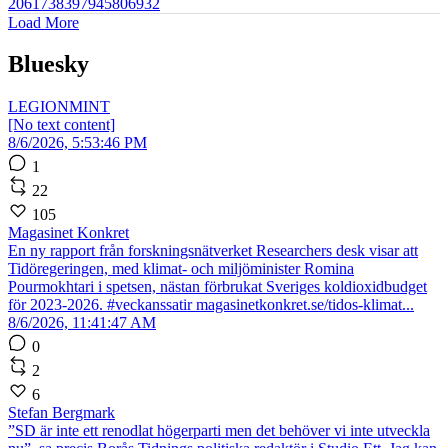
2061738397945806932
Load More
Bluesky
LEGIONMINT
[No text content]
8/6/2026, 5:53:46 PM
1
22
105
Magasinet Konkret
En ny rapport från forskningsnätverket Researchers desk visar att
Tidöregeringen, med klimat- och miljöminister Romina
Pourmokhtari i spetsen, nästan förbrukat Sveriges koldioxidbudget
för 2023-2026. #veckanssatir magasinetkonkret.se/tidos-klimat...
8/6/2026, 11:41:47 AM
0
2
6
Stefan Bergmark
”SD är inte ett renodlat högerparti men det behöver vi inte utveckla