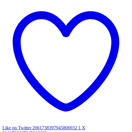
Like on Twitter 2061738397945806932
1
X