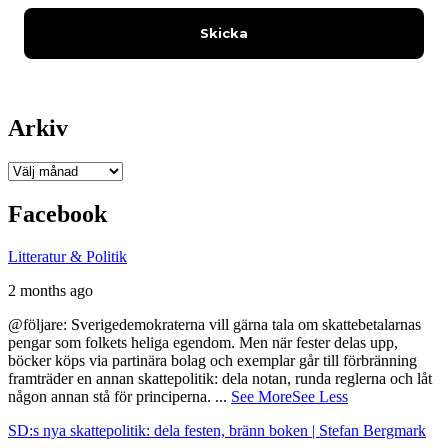
Arkiv
Arkiv
Facebook
Litteratur & Politik
2 months ago
@följare: Sverigedemokraterna vill gärna tala om skattebetalarnas
pengar som folkets heliga egendom. Men när fester delas upp,
böcker köps via partinära bolag och exemplar går till förbränning
framträder en annan skattepolitik: dela notan, runda reglerna och låt
någon annan stå för principerna.
...
See More
See Less
SD:s nya skattepolitik: dela festen, bränn boken | Stefan Bergmark