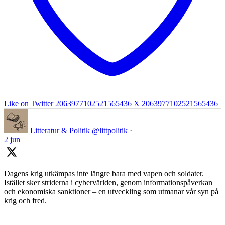
Like on Twitter 2063977102521565436
X
2063977102521565436
Litteratur & Politik
@littpolitik
·
2 jun
Dagens krig utkämpas inte längre bara med vapen och soldater.
Istället sker striderna i cybervärlden, genom informationspåverkan
och ekonomiska sanktioner – en utveckling som utmanar vår syn på
krig och fred.