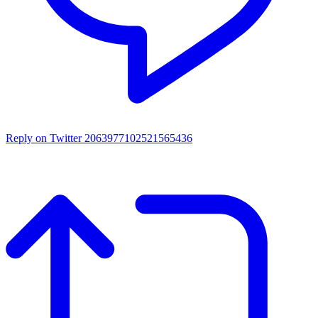
Reply on Twitter 2063977102521565436