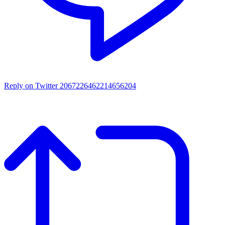
Reply on Twitter 2067226462214656204