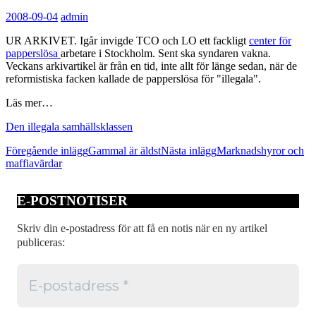
2008-09-04
admin
UR ARKIVET. Igår invigde TCO och LO ett fackligt
center för
papperslösa
arbetare i Stockholm. Sent ska syndaren vakna.
Veckans arkivartikel är från en tid, inte allt för länge sedan, när de
reformistiska facken kallade de papperslösa för "illegala".
Läs mer…
Den illegala samhällsklassen
Inläggsnavigering
Föregående inlägg
Gammal är äldst
Nästa inlägg
Marknadshyror och
maffiavärdar
E-POSTNOTISER
Skriv din e-postadress för att få en notis när en ny artikel
publiceras: