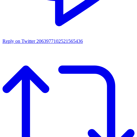
Reply on Twitter 2063977102521565436