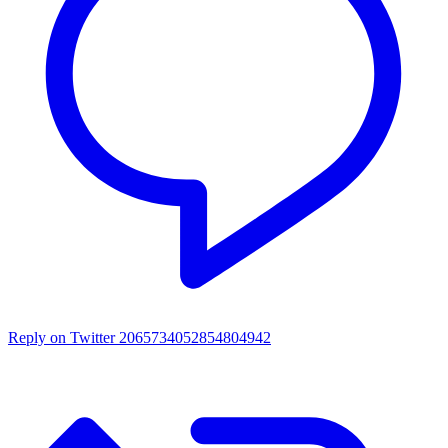
Reply on Twitter 2065734052854804942