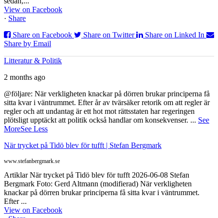
sedan,...
View on Facebook
·
Share
Share on Facebook
Share on Twitter
Share on Linked In
Share by Email
Litteratur & Politik
2 months ago
@följare: När verkligheten knackar på dörren brukar principerna få
sitta kvar i väntrummet. Efter år av tvärsäker retorik om att regler är
regler och att undantag är ett hot mot rättsstaten har regeringen
plötsligt upptäckt att politik också handlar om konsekvenser.
...
See
More
See Less
När trycket på Tidö blev för tufft | Stefan Bergmark
www.stefanbergmark.se
Artiklar När trycket på Tidö blev för tufft 2026-06-08 Stefan
Bergmark Foto: Gerd Altmann (modifierad) När verkligheten
knackar på dörren brukar principerna få sitta kvar i väntrummet.
Efter ...
View on Facebook