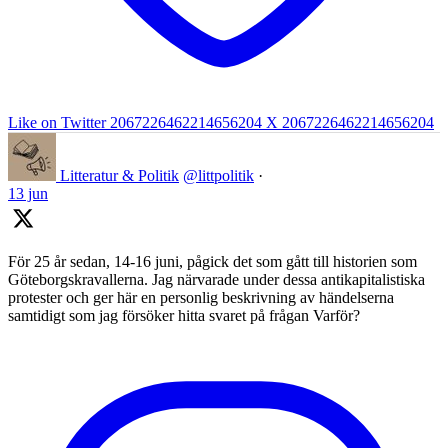
Like on Twitter 2067226462214656204
X
2067226462214656204
Litteratur & Politik
@littpolitik
·
13 jun
För 25 år sedan, 14-16 juni, pågick det som gått till historien som
Göteborgskravallerna. Jag närvarade under dessa antikapitalistiska
protester och ger här en personlig beskrivning av händelserna
samtidigt som jag försöker hitta svaret på frågan Varför?