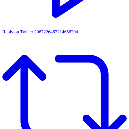
Reply on Twitter 2067226462214656204