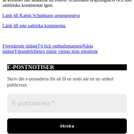
satiririska kommentar igen:
Länk till Katrin Schulmans ursprungstext
Länk till min satiriska kommentar
Inläggsnavigering
Föregående inlägg
Tji fick ombudsmannen
Nästa
inlägg
Yttrandefriheten måste värnas trots missbruk
E-POSTNOTISER
Skriv din e-postadress för att få en notis när en ny artikel
publiceras: