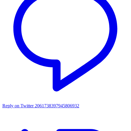
Reply on Twitter 2061738397945806932