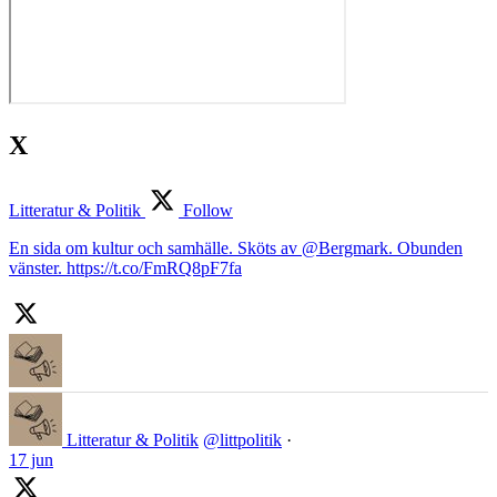
X
Litteratur & Politik
Follow
En sida om kultur och samhälle. Sköts av @Bergmark. Obunden
vänster. https://t.co/FmRQ8pF7fa
Litteratur & Politik
@littpolitik
·
17 jun