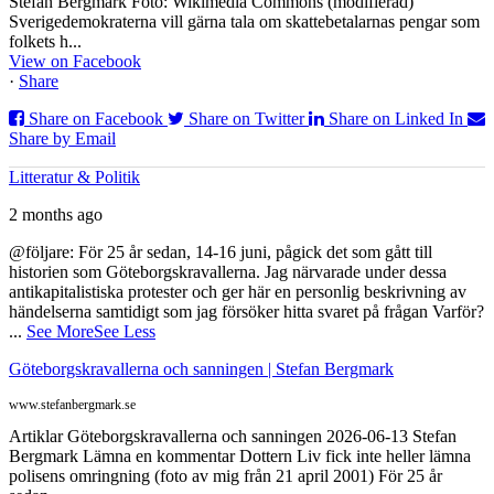
Stefan Bergmark Foto: Wikimedia Commons (modifierad)
Sverigedemokraterna vill gärna tala om skattebetalarnas pengar som
folkets h...
View on Facebook
·
Share
Share on Facebook
Share on Twitter
Share on Linked In
Share by Email
Litteratur & Politik
2 months ago
@följare: För 25 år sedan, 14-16 juni, pågick det som gått till
historien som Göteborgskravallerna. Jag närvarade under dessa
antikapitalistiska protester och ger här en personlig beskrivning av
händelserna samtidigt som jag försöker hitta svaret på frågan Varför?
...
See More
See Less
Göteborgskravallerna och sanningen | Stefan Bergmark
www.stefanbergmark.se
Artiklar Göteborgskravallerna och sanningen 2026-06-13 Stefan
Bergmark Lämna en kommentar Dottern Liv fick inte heller lämna
polisens omringning (foto av mig från 21 april 2001) För 25 år