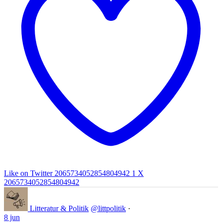
Like on Twitter 2065734052854804942
1
X
2065734052854804942
Litteratur & Politik
@littpolitik
·
8 jun