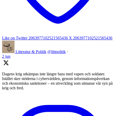
Like on Twitter 2063977102521565436
X
2063977102521565436
Litteratur & Politik
@littpolitik
·
2 jun
Dagens krig utkämpas inte längre bara med vapen och soldater.
Istället sker striderna i cybervärlden, genom informationspåverkan
och ekonomiska sanktioner – en utveckling som utmanar vår syn på
krig och fred.