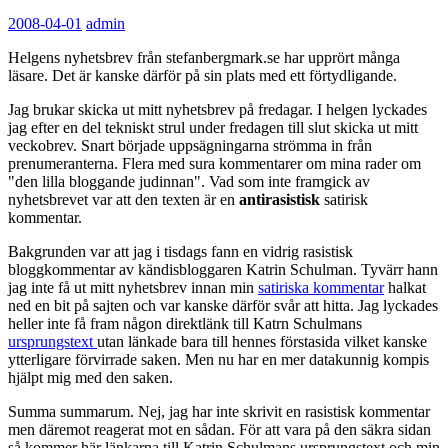
2008-04-01
admin
Helgens nyhetsbrev från stefanbergmark.se har upprört många
läsare. Det är kanske därför på sin plats med ett förtydligande.
Jag brukar skicka ut mitt nyhetsbrev på fredagar. I helgen lyckades
jag efter en del tekniskt strul under fredagen till slut skicka ut mitt
veckobrev. Snart började uppsägningarna strömma in från
prenumeranterna. Flera med sura kommentarer om mina rader om
"den lilla bloggande judinnan". Vad som inte framgick av
nyhetsbrevet var att den texten är en
antirasistisk
satirisk
kommentar.
Bakgrunden var att jag i tisdags fann en vidrig rasistisk
bloggkommentar av kändisbloggaren Katrin Schulman. Tyvärr hann
jag inte få ut mitt nyhetsbrev innan min
satiriska kommentar
halkat
ned en bit på sajten och var kanske därför svår att hitta. Jag lyckades
heller inte få fram någon direktlänk till Katrn Schulmans
ursprungstext
utan länkade bara till hennes förstasida vilket kanske
ytterligare förvirrade saken. Men nu har en mer datakunnig kompis
hjälpt mig med den saken.
Summa summarum. Nej, jag har inte skrivit en rasistisk kommentar
men däremot reagerat mot en sådan. För att vara på den säkra sidan
så kommer här länkarna till Katrin Schulmans ursprungstext och min