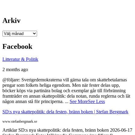
Arkiv
Arkiv
Facebook
Litteratur & Politik
2 months ago
@följare: Sverigedemokraterna vill gärna tala om skattebetalarnas
pengar som folkets heliga egendom. Men när fester delas upp,
böcker köps via partinära bolag och exemplar går till förbränning
framträder en annan skattepolitik: dela notan, runda reglerna och låt
någon annan stå för principerna.
...
See More
See Less
SD:s nya skattepolitik: dela festen, bränn boken | Stefan Bergmark
www.stefanbergmark.se
Artiklar SD:s nya skattepolitik: dela festen, bränn boken 2026-06-17