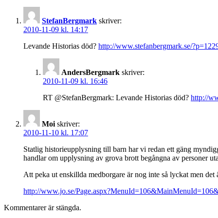
StefanBergmark
skriver:
2010-11-09 kl. 14:17
Levande Historias död?
http://www.stefanbergmark.se/?p=12
AndersBergmark
skriver:
2010-11-09 kl. 16:46
RT @StefanBergmark: Levande Historias död?
http://
Moi
skriver:
2010-11-10 kl. 17:07
Statlig historieupplysning till barn har vi redan ett gäng myndig
handlar om upplysning av grova brott begångna av personer uta
Att peka ut enskillda medborgare är nog inte så lyckat men det är
http://www.jo.se/Page.aspx?MenuId=106&MainMenuId=10
Kommentarer är stängda.