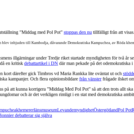
 utställning ”Middag med Pol Pot”
stoppas den nu
tillfälligt från att visas
m blev inbjuden till Kambodja, dåvarande Demokratiska Kampuchea, av Röda khemere
ens illgärningar under Tredje riket startade myndigheten för två år 
då en kritisk
debattartikel i DN
där man pekade på det odemokratiska i st
n kort därefter gick Timbros vd Maria Rankka lite oväntat ut och
stödd
itiska kampanjer. Och flera opinionsbildare
från vänster
frågade ilsket om
s på att kunna korrigera ”Middag Med Pol Pot” så att den trots allt ska
lungdomar och är det verkligen rimligt i en stat med demokratiska ambit
mpuchea
khemerer
länsmuseum
Levande
myndighet
Östergötland
Pol Pot
onnier debatterar sig själva