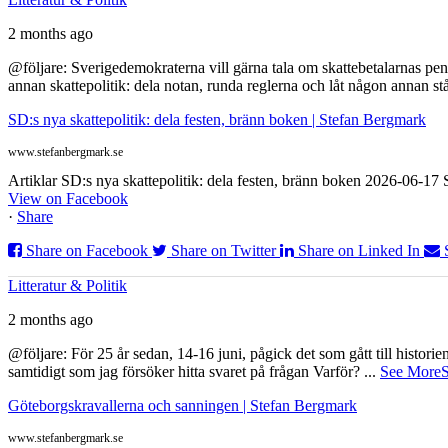
2 months ago
@följare: Sverigedemokraterna vill gärna tala om skattebetalarnas pen
annan skattepolitik: dela notan, runda reglerna och låt någon annan st
SD:s nya skattepolitik: dela festen, bränn boken | Stefan Bergmark
www.stefanbergmark.se
Artiklar SD:s nya skattepolitik: dela festen, bränn boken 2026-06-1
View on Facebook
·
Share
Share on Facebook
Share on Twitter
Share on Linked In
Litteratur & Politik
2 months ago
@följare: För 25 år sedan, 14-16 juni, pågick det som gått till histor
samtidigt som jag försöker hitta svaret på frågan Varför?
...
See More
S
Göteborgskravallerna och sanningen | Stefan Bergmark
www.stefanbergmark.se