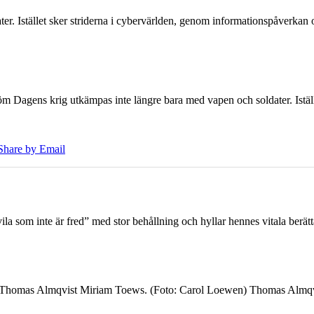
er. Istället sker striderna i cybervärlden, genom informationspåverka
öm Dagens krig utkämpas inte längre bara med vapen och soldater. Iställ
Share by Email
 som inte är fred” med stor behållning och hyllar hennes vitala berät
7 Thomas Almqvist Miriam Toews. (Foto: Carol Loewen) Thomas Almqvi