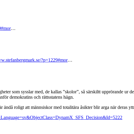
29#mor
…
www.stefanbergmark.se/?p=1229#mor
…
gheter som sysslar med, de kallas ”skolor”, så särskiltt upprörande ur den
nför demokratins och rättsstatens hägn.
 ändå roligt att männsiskor med totalitära åsikter blir arga när deras ytt
6&Language=sv&ObjectClass=DynamX_SFS_Decision&Id=5222