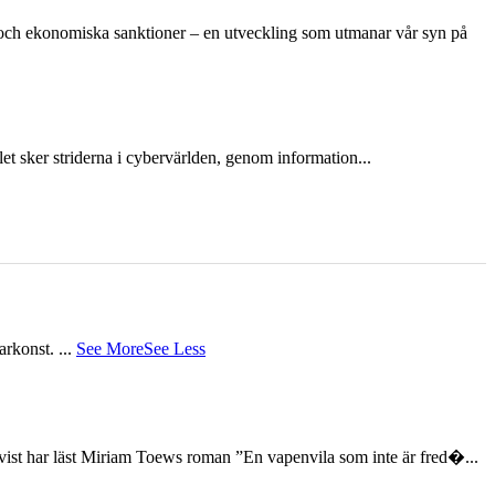
n och ekonomiska sanktioner – en utveckling som utmanar vår syn på
et sker striderna i cybervärlden, genom information...
tarkonst.
...
See More
See Less
st har läst Miriam Toews roman ”En vapenvila som inte är fred�...