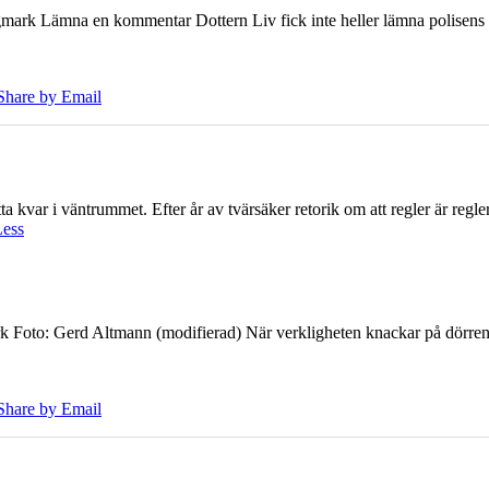
ark Lämna en kommentar Dottern Liv fick inte heller lämna polisens om
Share by Email
 kvar i väntrummet. Efter år av tvärsäker retorik om att regler är regler 
Less
k Foto: Gerd Altmann (modifierad) När verkligheten knackar på dörren br
Share by Email