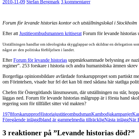
2010-11-09
Stefan Bergmark
3 kommentarer
Forum för levande historias kontor och utställningslokal i Stockholm
Efter att
Justitieombudsmannen kritiserat
Forum för levande historias
Utställningen handlar om ideologiska skygglappar och skildrar en delegation so
något av den politiska förföljelsen i landet.
Efter
Forum för levande historias
uppmärksammade belysning av nazism
regimer”. 253 forskare i historia och andra humanistiska ämnen skrev 
Borgerliga opinionsbildare avfärdade forskaruppropet som partiskt me
om Förintelsen, visade hur fel det kan bli med sådana här statliga pol
Chefen för Östergötlands länsmuseum, där utställningen nu står, hoppa
läggas ned. Forum för levande historias målgrupp är i första hand sko
regering som för tillfället sitter vid makten?
1978
forskaruppror
Historia
justitieombudsman
Kambodja
kampanjer
Ka
Inläggsnavigering
Föregående inlägg
Ibland är gammelmedia tillräcklig
Nästa inlägg
När B
3 reaktioner på ”Levande historias död?”