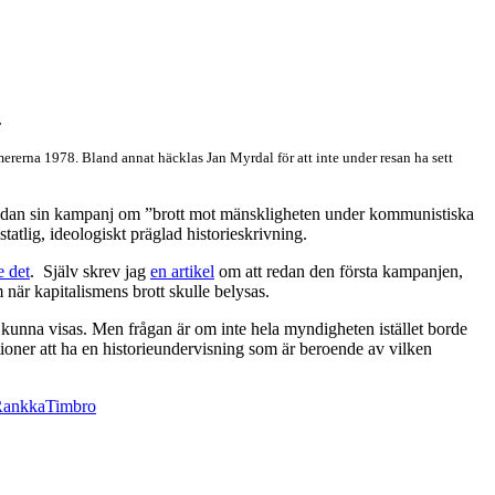
.
rna 1978. Bland annat häcklas Jan Myrdal för att inte under resan ha sett
sedan sin kampanj om ”brott mot mänskligheten under kommunistiska
atlig, ideologiskt präglad historieskrivning.
e det
. Själv skrev jag
en artikel
om att redan den första kampanjen,
 när kapitalismens brott skulle belysas.
 kunna visas. Men frågan är om inte hela myndigheten istället borde
ioner att ha en historieundervisning som är beroende av vilken
Rankka
Timbro