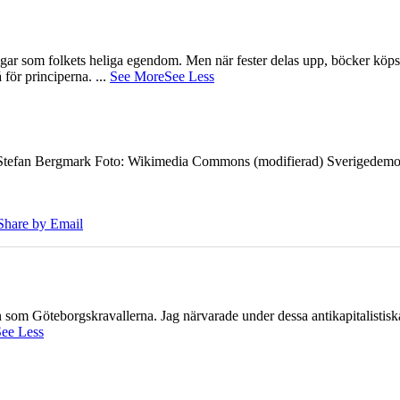
gar som folkets heliga egendom. Men när fester delas upp, böcker köps 
å för principerna.
...
See More
See Less
7 Stefan Bergmark Foto: Wikimedia Commons (modifierad) Sverigedemokra
Share by Email
ien som Göteborgskravallerna. Jag närvarade under dessa antikapitalistis
ee Less