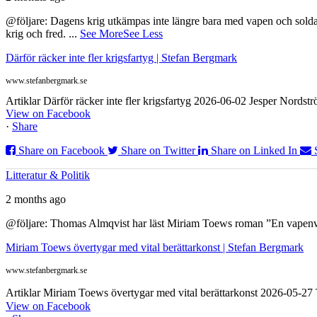
@följare: Dagens krig utkämpas inte längre bara med vapen och soldat
krig och fred.
...
See More
See Less
Därför räcker inte fler krigsfartyg | Stefan Bergmark
www.stefanbergmark.se
Artiklar Därför räcker inte fler krigsfartyg 2026-06-02 Jesper Nordstr
View on Facebook
·
Share
Share on Facebook
Share on Twitter
Share on Linked In
Litteratur & Politik
2 months ago
@följare: Thomas Almqvist har läst Miriam Toews roman ”En vapenvila
Miriam Toews övertygar med vital berättarkonst | Stefan Bergmark
www.stefanbergmark.se
Artiklar Miriam Toews övertygar med vital berättarkonst 2026-05-2
View on Facebook