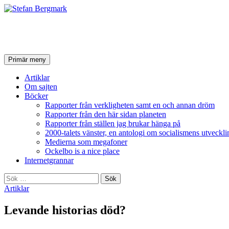
Stefan Bergmark
Sök
Hoppa
Primär meny
till
innehåll
Artiklar
Om sajten
Böcker
Rapporter från verkligheten samt en och annan dröm
Rapporter från den här sidan planeten
Rapporter från ställen jag brukar hänga på
2000-talets vänster, en antologi om socialismens utveckli
Medierna som megafoner
Ockelbo is a nice place
Internetgrannar
Sök
efter:
Artiklar
Levande historias död?