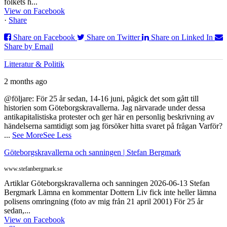
folkets h...
View on Facebook
·
Share
Share on Facebook
Share on Twitter
Share on Linked In
Share by Email
Litteratur & Politik
2 months ago
@följare: För 25 år sedan, 14-16 juni, pågick det som gått till
historien som Göteborgskravallerna. Jag närvarade under dessa
antikapitalistiska protester och ger här en personlig beskrivning av
händelserna samtidigt som jag försöker hitta svaret på frågan Varför?
...
See More
See Less
Göteborgskravallerna och sanningen | Stefan Bergmark
www.stefanbergmark.se
Artiklar Göteborgskravallerna och sanningen 2026-06-13 Stefan
Bergmark Lämna en kommentar Dottern Liv fick inte heller lämna
polisens omringning (foto av mig från 21 april 2001) För 25 år
sedan,...
View on Facebook