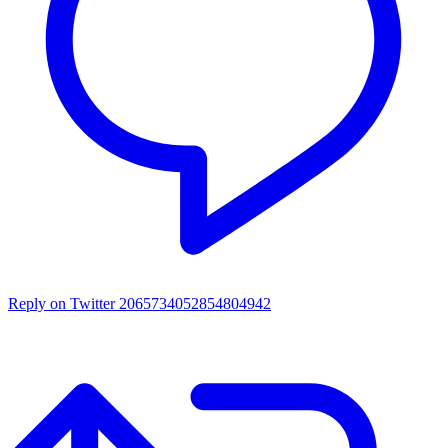
Reply on Twitter 2065734052854804942