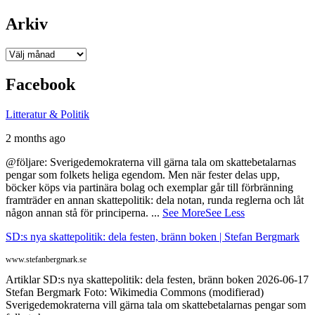
Arkiv
Arkiv
Facebook
Litteratur & Politik
2 months ago
@följare: Sverigedemokraterna vill gärna tala om skattebetalarnas
pengar som folkets heliga egendom. Men när fester delas upp,
böcker köps via partinära bolag och exemplar går till förbränning
framträder en annan skattepolitik: dela notan, runda reglerna och låt
någon annan stå för principerna.
...
See More
See Less
SD:s nya skattepolitik: dela festen, bränn boken | Stefan Bergmark
www.stefanbergmark.se
Artiklar SD:s nya skattepolitik: dela festen, bränn boken 2026-06-17
Stefan Bergmark Foto: Wikimedia Commons (modifierad)
Sverigedemokraterna vill gärna tala om skattebetalarnas pengar som