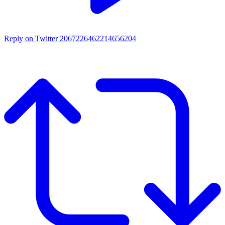
Reply on Twitter 2067226462214656204