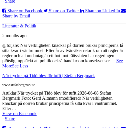
·
Share
Share on Facebook
Share on Twitter
Share on Linked In
Share by Email
Litteratur & Politik
2 months ago
@följare: När verkligheten knackar på dörren brukar principerna få
sitta kvar i väntrummet. Efter år av tvärsäker retorik om att regler är
regler och att undantag är ett hot mot rättsstaten har regeringen
plötsligt upptäckt att politik också handlar om konsekvenser.
...
See
More
See Less
När trycket på Tidö blev för tufft | Stefan Bergmark
www.stefanbergmark.se
Artiklar När trycket på Tidö blev för tufft 2026-06-08 Stefan
Bergmark Foto: Gerd Altmann (modifierad) När verkligheten
knackar på dörren brukar principerna få sitta kvar i väntrummet.
Efter ...
View on Facebook
·
Share