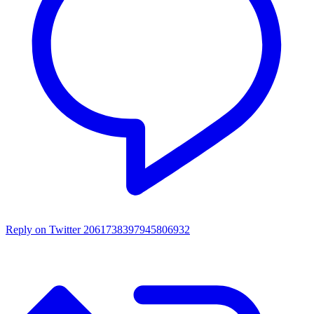
Reply on Twitter 2061738397945806932