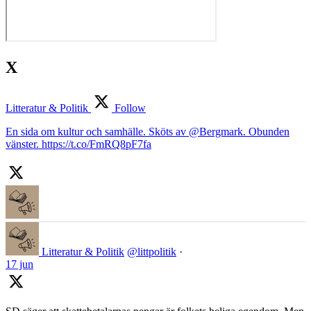
X
Litteratur & Politik
Follow
En sida om kultur och samhälle. Sköts av @Bergmark. Obunden
vänster. https://t.co/FmRQ8pF7fa
Litteratur & Politik
@littpolitik
·
17 jun