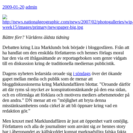
2009-01-20
admin
Bättre förr? Världens äldsta tidning
Debatten kring Liza Marklunds bok började i bloggosfären. Från att
ha handlat om den enskilda författarens och hennes förlags moral
har den via ett ifrågasättande av reportageboken som genre vidgats
till en diskussion kring de traditionella mediernas publicistik.
Dagens nyheters ledarsida oroade sig
i söndags
över det ökande
gapet mellan media och publik som de menar att
bloggdiskussionerna kring Marklundaffären blottar. ”Oroande därför
att där ryms så mycket av konspirationstänkande på den ena sidan,
och en oförmåga att förklara och motivera mediers arbetsmetoder på
den andra.” DN menar att en ”möjlighet att bryta denna
misstänksamhetens onda cirkel är att bli öppnare kring vad en
redaktion gör.”
Men kruxet med Marklundaffären är just att öppenhet varit omöjlig.
Författaren och alla de journalister som använt sig av hennes story
har i åberopandet av källskyddet kunnat marknadsföra falska fakta