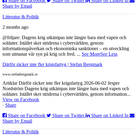
Share on Facebook
Share on Twitter
Share on Linked In
Share by Email
Litteratur & Politik
2 months ago
@följare: Dagens krig utkämpas inte längre bara med vapen och
soldater. Istället sker striderna i cybervärlden, genom
informationspåverkan och ekonomiska sanktioner – en utveckling
som utmanar vår syn på krig och fred.
...
See More
See Less
Därför räcker inte fler krigsfartyg | Stefan Bergmark
www.stefanbergmark.se
Artiklar Därför räcker inte fler krigsfartyg 2026-06-02 Jesper
Nordström Dagens krig utkämpas inte längre bara med vapen och
soldater. Istället sker striderna i cybervärlden, genom information...
View on Facebook
·
Share
Share on Facebook
Share on Twitter
Share on Linked In
Share by Email
Litteratur & Politik