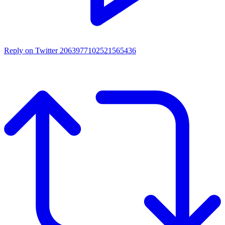
Reply on Twitter 2063977102521565436