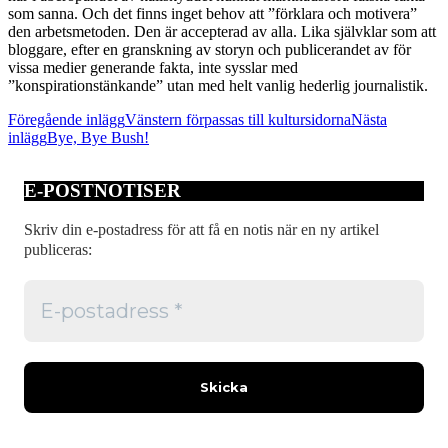
som sanna. Och det finns inget behov att ”förklara och motivera”
den arbetsmetoden. Den är accepterad av alla. Lika självklar som att
bloggare, efter en granskning av storyn och publicerandet av för
vissa medier generande fakta, inte sysslar med
”konspirationstänkande” utan med helt vanlig hederlig journalistik.
Inläggsnavigering
Föregående inlägg
Vänstern förpassas till kultursidorna
Nästa
inlägg
Bye, Bye Bush!
E-POSTNOTISER
Skriv din e-postadress för att få en notis när en ny artikel
publiceras: