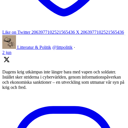
Like on Twitter 2063977102521565436
X
2063977102521565436
Litteratur & Politik
@littpolitik
·
2 jun
Dagens krig utkämpas inte längre bara med vapen och soldater.
Istället sker striderna i cybervärlden, genom informationspåverkan
och ekonomiska sanktioner – en utveckling som utmanar vår syn på
krig och fred.