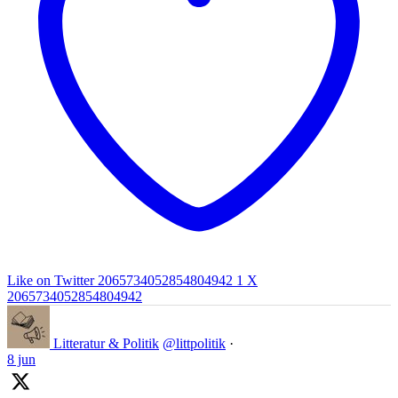
Like on Twitter 2065734052854804942
1
X
2065734052854804942
Litteratur & Politik
@littpolitik
·
8 jun