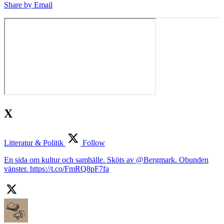
Share by Email
X
Litteratur & Politik
Follow
En sida om kultur och samhälle. Sköts av @Bergmark. Obunden
vänster. https://t.co/FmRQ8pF7fa