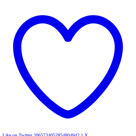
Like on Twitter 2065734052854804942
1
X