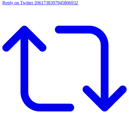
Reply on Twitter 2061738397945806932