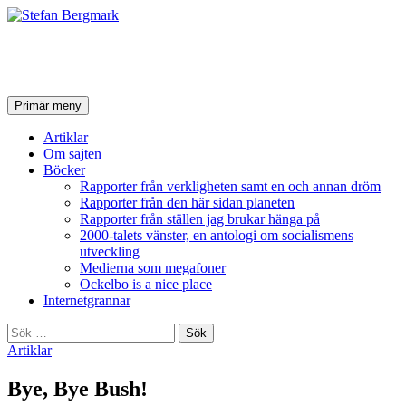
Stefan Bergmark
Sök
Hoppa
Primär meny
till
innehåll
Artiklar
Om sajten
Böcker
Rapporter från verkligheten samt en och annan dröm
Rapporter från den här sidan planeten
Rapporter från ställen jag brukar hänga på
2000-talets vänster, en antologi om socialismens
utveckling
Medierna som megafoner
Ockelbo is a nice place
Internetgrannar
Sök
efter:
Artiklar
Bye, Bye Bush!