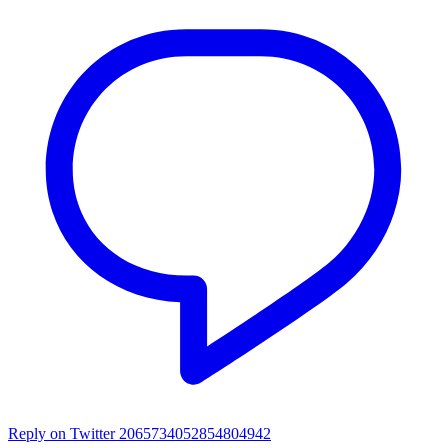
Reply on Twitter 2065734052854804942