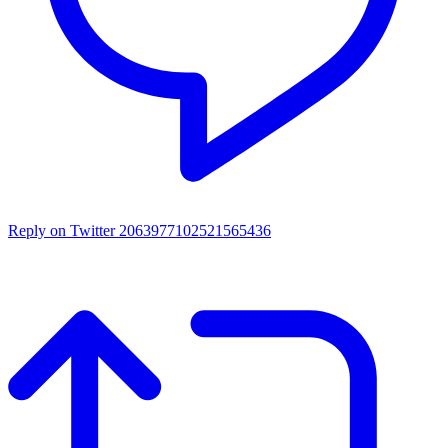
Reply on Twitter 2063977102521565436