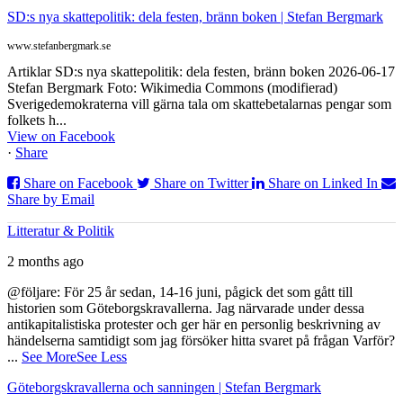
SD:s nya skattepolitik: dela festen, bränn boken | Stefan Bergmark
www.stefanbergmark.se
Artiklar SD:s nya skattepolitik: dela festen, bränn boken 2026-06-17
Stefan Bergmark Foto: Wikimedia Commons (modifierad)
Sverigedemokraterna vill gärna tala om skattebetalarnas pengar som
folkets h...
View on Facebook
·
Share
Share on Facebook
Share on Twitter
Share on Linked In
Share by Email
Litteratur & Politik
2 months ago
@följare: För 25 år sedan, 14-16 juni, pågick det som gått till
historien som Göteborgskravallerna. Jag närvarade under dessa
antikapitalistiska protester och ger här en personlig beskrivning av
händelserna samtidigt som jag försöker hitta svaret på frågan Varför?
...
See More
See Less
Göteborgskravallerna och sanningen | Stefan Bergmark