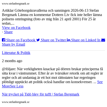
www.stefanbergmark.se
Artiklar Göteborgskravallerna och sanningen 2026-06-13 Stefan
Bergmark Lämna en kommentar Dottern Liv fick inte heller lämna
polisens omringning (foto av mig från 21 april 2001) För 25 år
sedan,...
View on Facebook
·
Share
Share on Facebook
Share on Twitter
Share on Linked In
Share by Email
Litteratur & Politik
2 months ago
@följare: När verkligheten knackar på dörren brukar principerna få
sitta kvar i väntrummet. Efter år av tvärsäker retorik om att regler är
regler och att undantag är ett hot mot rättsstaten har regeringen
plötsligt upptäckt att politik också handlar om konsekvenser.
...
See
More
See Less
När trycket på Tidö blev för tufft | Stefan Bergmark
www.stefanbergmark.se