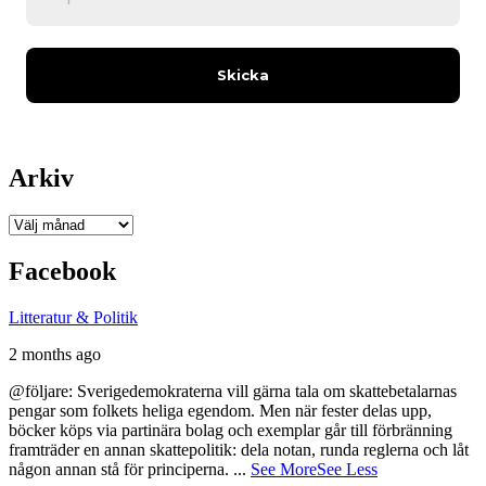
Arkiv
Arkiv
Facebook
Litteratur & Politik
2 months ago
@följare: Sverigedemokraterna vill gärna tala om skattebetalarnas
pengar som folkets heliga egendom. Men när fester delas upp,
böcker köps via partinära bolag och exemplar går till förbränning
framträder en annan skattepolitik: dela notan, runda reglerna och låt
någon annan stå för principerna.
...
See More
See Less