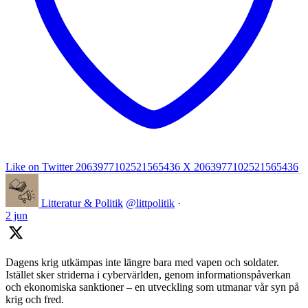
Like on Twitter 2063977102521565436
X
2063977102521565436
Litteratur & Politik
@littpolitik
·
2 jun
Dagens krig utkämpas inte längre bara med vapen och soldater.
Istället sker striderna i cybervärlden, genom informationspåverkan
och ekonomiska sanktioner – en utveckling som utmanar vår syn på
krig och fred.