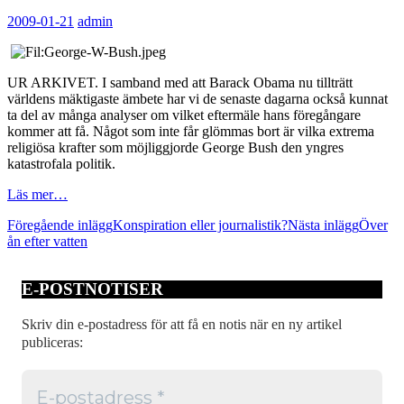
2009-01-21
admin
UR ARKIVET. I samband med att Barack Obama nu tillträtt
världens mäktigaste ämbete har vi de senaste dagarna också kunnat
ta del av många analyser om vilket eftermäle hans föregångare
kommer att få. Något som inte får glömmas bort är vilka extrema
religiösa krafter som möjliggjorde George Bush den yngres
katastrofala politik.
Läs mer…
Inläggsnavigering
Föregående inlägg
Konspiration eller journalistik?
Nästa inlägg
Över
ån efter vatten
E-POSTNOTISER
Skriv din e-postadress för att få en notis när en ny artikel
publiceras: