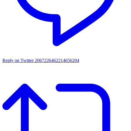
Reply on Twitter 2067226462214656204