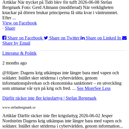
Artiklar När trycket på Tidö blev för tufft 2026-06-08 Stefan
Bergmark Foto: Gerd Altmann (modifierad) När verkligheten
knackar på dörren brukar principerna få sitta kvar i väntrummet.
Efter ...
View on Facebook
·
Share
Share on Facebook
Share on Twitter
Share on Linked In
Share by Email
Litteratur & Politik
2 months ago
@följare: Dagens krig utkämpas inte längre bara med vapen och
soldater. Istället sker striderna i cybervärlden, genom
informationspåverkan och ekonomiska sanktioner – en utveckling
som utmanar vår syn på krig och fred.
...
See More
See Less
Därför räcker inte fler krigsfartyg | Stefan Bergmark
www.stefanbergmark.se
Artiklar Därför räcker inte fler krigsfartyg 2026-06-02 Jesper
Nordström Dagens krig utkämpas inte längre bara med vapen och
soldater. Istället sker striderna i cybervärlden, genom information...