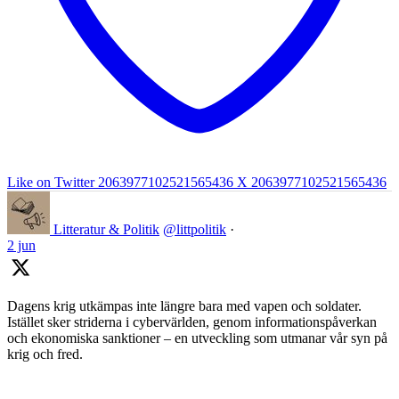
Like on Twitter 2063977102521565436
X
2063977102521565436
Litteratur & Politik
@littpolitik
·
2 jun
Dagens krig utkämpas inte längre bara med vapen och soldater.
Istället sker striderna i cybervärlden, genom informationspåverkan
och ekonomiska sanktioner – en utveckling som utmanar vår syn på
krig och fred.