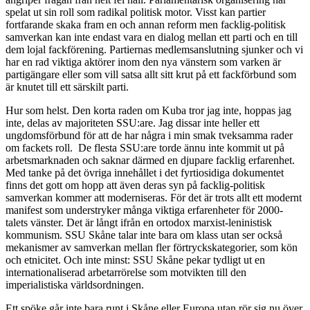
spelat ut sin roll som radikal politisk motor. Visst kan partier
fortfarande skaka fram en och annan reform men facklig-politisk
samverkan kan inte endast vara en dialog mellan ett parti och en till
dem lojal fackförening. Partiernas medlemsanslutning sjunker och vi
har en rad viktiga aktörer inom den nya vänstern som varken är
partigängare eller som vill satsa allt sitt krut på ett fackförbund som
är knutet till ett särskilt parti.
Hur som helst. Den korta raden om Kuba tror jag inte, hoppas jag
inte, delas av majoriteten SSU:are. Jag dissar inte heller ett
ungdomsförbund för att de har några i min smak tveksamma rader
om fackets roll. De flesta SSU:are torde ännu inte kommit ut på
arbetsmarknaden och saknar därmed en djupare facklig erfarenhet.
Med tanke på det övriga innehållet i det fyrtiosidiga dokumentet
finns det gott om hopp att även deras syn på facklig-politisk
samverkan kommer att moderniseras. För det är trots allt ett modernt
manifest som understryker många viktiga erfarenheter för 2000-
talets vänster. Det är långt ifrån en ortodox marxist-leninistisk
kommunism. SSU Skåne talar inte bara om klass utan ser också
mekanismer av samverkan mellan fler förtryckskategorier, som kön
och etnicitet. Och inte minst: SSU Skåne pekar tydligt ut en
internationaliserad arbetarrörelse som motvikten till den
imperialistiska världsordningen.
Ett spöke går inte bara runt i Skåne eller Europa utan rör sig nu över