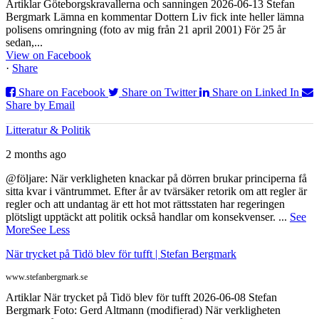
Artiklar Göteborgskravallerna och sanningen 2026-06-13 Stefan
Bergmark Lämna en kommentar Dottern Liv fick inte heller lämna
polisens omringning (foto av mig från 21 april 2001) För 25 år
sedan,...
View on Facebook
·
Share
Share on Facebook
Share on Twitter
Share on Linked In
Share by Email
Litteratur & Politik
2 months ago
@följare: När verkligheten knackar på dörren brukar principerna få
sitta kvar i väntrummet. Efter år av tvärsäker retorik om att regler är
regler och att undantag är ett hot mot rättsstaten har regeringen
plötsligt upptäckt att politik också handlar om konsekvenser.
...
See
More
See Less
När trycket på Tidö blev för tufft | Stefan Bergmark
www.stefanbergmark.se
Artiklar När trycket på Tidö blev för tufft 2026-06-08 Stefan
Bergmark Foto: Gerd Altmann (modifierad) När verkligheten