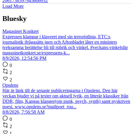
2061738397945806932
Load More
Bluesky
Magasinet Konkret
Expressen klampar i klaveret med sin terroristlista, ETC:s
journalistik ifrågasätts igen och Aftonbladet låter en ministers
tveksamma berättelse bli till rubrik och vinkel. #veckans-vinkelslip
magasinetkonkret.se/expressens-k...
8/9/2026, 12:54:56 PM
0
2
2
Opulens
Här är länk till de senaste publiceringarna i Opulens. Den här
veckan bjuder vi på texter om aktuell lyrik, en litterär klassiker från
DDR, film, Kangas klanger(om punk, psych, synth) samt nyskriven
poesi. www.opulens.se?mailpoet_rou...
8/8/2026, 7:56:58 AM
0
2
1