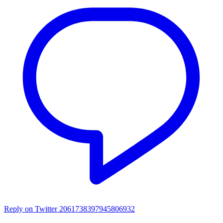
Reply on Twitter 2061738397945806932