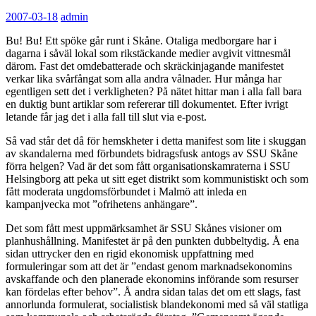
2007-03-18
admin
Bu! Bu! Ett spöke går runt i Skåne. Otaliga medborgare har i
dagarna i såväl lokal som rikstäckande medier avgivit vittnesmål
därom. Fast det omdebatterade och skräckinjagande manifestet
verkar lika svårfångat som alla andra vålnader. Hur många har
egentligen sett det i verkligheten? På nätet hittar man i alla fall bara
en duktig bunt artiklar som refererar till dokumentet. Efter ivrigt
letande får jag det i alla fall till slut via e-post.
Så vad står det då för hemskheter i detta manifest som lite i skuggan
av skandalerna med förbundets bidragsfusk antogs av SSU Skåne
förra helgen? Vad är det som fått organisationskamraterna i SSU
Helsingborg att peka ut sitt eget distrikt som kommunistiskt och som
fått moderata ungdomsförbundet i Malmö att inleda en
kampanjvecka mot ”ofrihetens anhängare”.
Det som fått mest uppmärksamhet är SSU Skånes visioner om
planhushållning. Manifestet är på den punkten dubbeltydig. Å ena
sidan uttrycker den en rigid ekonomisk uppfattning med
formuleringar som att det är ”endast genom marknadsekonomins
avskaffande och den planerade ekonomins införande som resurser
kan fördelas efter behov”. Å andra sidan talas det om ett slags, fast
annorlunda formulerat, socialistisk blandekonomi med så väl statliga