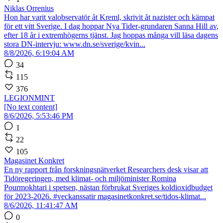
Niklas Orrenius
Hon har varit valobservatör åt Kreml, skrivit åt nazister och kämpat
för ett vitt Sverige. I dag hoppar Nya Tider-grundaren Sanna Hill av,
efter 18 år i extremhögerns tjänst. Jag hoppas många vill läsa dagens
stora DN-intervju: www.dn.se/sverige/kvin...
8/8/2026, 6:19:04 AM
34
115
376
LEGIONMINT
[No text content]
8/6/2026, 5:53:46 PM
1
22
105
Magasinet Konkret
En ny rapport från forskningsnätverket Researchers desk visar att
Tidöregeringen, med klimat- och miljöminister Romina
Pourmokhtari i spetsen, nästan förbrukat Sveriges koldioxidbudget
för 2023-2026. #veckanssatir magasinetkonkret.se/tidos-klimat...
8/6/2026, 11:41:47 AM
0