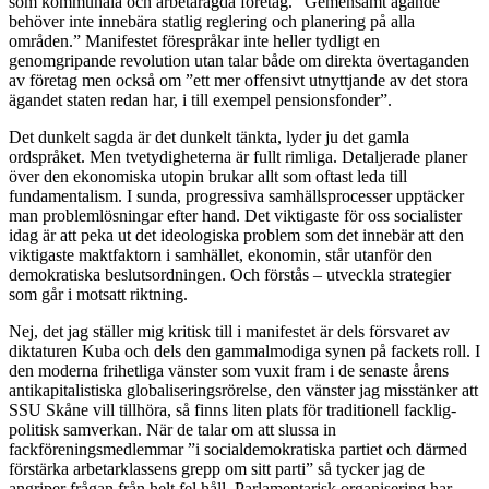
som kommunala och arbetarägda företag. ”Gemensamt ägande
behöver inte innebära statlig reglering och planering på alla
områden.” Manifestet förespråkar inte heller tydligt en
genomgripande revolution utan talar både om direkta övertaganden
av företag men också om ”ett mer offensivt utnyttjande av det stora
ägandet staten redan har, i till exempel pensionsfonder”.
Det dunkelt sagda är det dunkelt tänkta, lyder ju det gamla
ordspråket. Men tvetydigheterna är fullt rimliga. Detaljerade planer
över den ekonomiska utopin brukar allt som oftast leda till
fundamentalism. I sunda, progressiva samhällsprocesser upptäcker
man problemlösningar efter hand. Det viktigaste för oss socialister
idag är att peka ut det ideologiska problem som det innebär att den
viktigaste maktfaktorn i samhället, ekonomin, står utanför den
demokratiska beslutsordningen. Och förstås – utveckla strategier
som går i motsatt riktning.
Nej, det jag ställer mig kritisk till i manifestet är dels försvaret av
diktaturen Kuba och dels den gammalmodiga synen på fackets roll. I
den moderna frihetliga vänster som vuxit fram i de senaste årens
antikapitalistiska globaliseringsrörelse, den vänster jag misstänker att
SSU Skåne vill tillhöra, så finns liten plats för traditionell facklig-
politisk samverkan. När de talar om att slussa in
fackföreningsmedlemmar ”i socialdemokratiska partiet och därmed
förstärka arbetarklassens grepp om sitt parti” så tycker jag de
angriper frågan från helt fel håll. Parlamentarisk organisering har