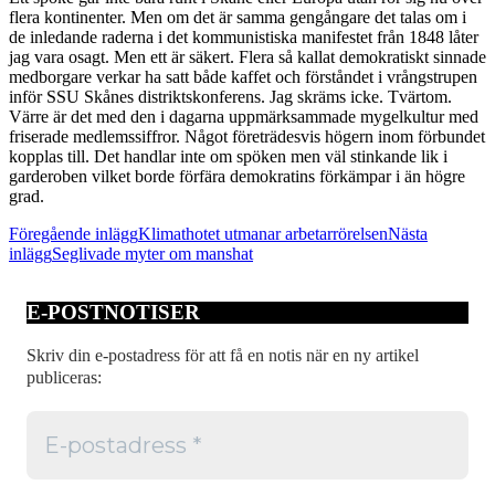
flera kontinenter. Men om det är samma gengångare det talas om i
de inledande raderna i det kommunistiska manifestet från 1848 låter
jag vara osagt. Men ett är säkert. Flera så kallat demokratiskt sinnade
medborgare verkar ha satt både kaffet och förståndet i vrångstrupen
inför SSU Skånes distriktskonferens. Jag skräms icke. Tvärtom.
Värre är det med den i dagarna uppmärksammade mygelkultur med
friserade medlemssiffror. Något företrädesvis högern inom förbundet
kopplas till. Det handlar inte om spöken men väl stinkande lik i
garderoben vilket borde förfära demokratins förkämpar i än högre
grad.
Inläggsnavigering
Föregående inlägg
Klimathotet utmanar arbetarrörelsen
Nästa
inlägg
Seglivade myter om manshat
E-POSTNOTISER
Skriv din e-postadress för att få en notis när en ny artikel
publiceras: