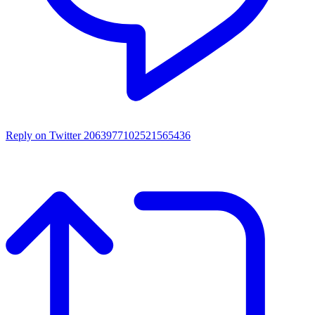
Reply on Twitter 2063977102521565436