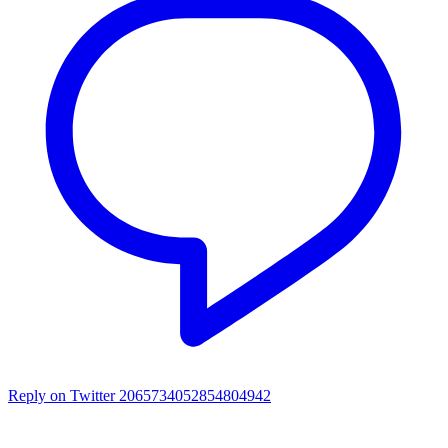
Reply on Twitter 2065734052854804942