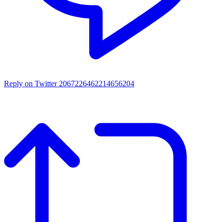
Reply on Twitter 2067226462214656204