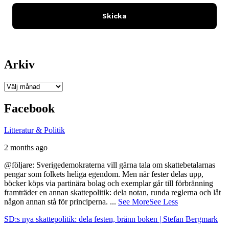
Arkiv
Arkiv
Facebook
Litteratur & Politik
2 months ago
@följare: Sverigedemokraterna vill gärna tala om skattebetalarnas
pengar som folkets heliga egendom. Men när fester delas upp,
böcker köps via partinära bolag och exemplar går till förbränning
framträder en annan skattepolitik: dela notan, runda reglerna och låt
någon annan stå för principerna.
...
See More
See Less
SD:s nya skattepolitik: dela festen, bränn boken | Stefan Bergmark