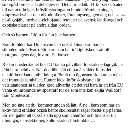
smörgåsbordets alla delikatesser. Det är inte lätt. IT-kurser och åter
till naturen-helger, bröstförstoringar och midjeförminskningar,
vinprovarkvällar och nikotinplåster, föreningsengagemang och satsa-
på-dig-själv, medvetandehöjande retreater på svensk landsbygd och
exotiska platser på andra sidan jorden.
Och så barnen. Glöm för fan inte barnen!
Som förälder har Du ansvaret att också Dina barn har en
stimulerande tillvaro. Ett barn som har tråkigt riskerar att bli
morgondagens dagdrivare. En looser.
Redan i fosterstadiet bör DU tänka på vilken förskolepedagogik just
Ditt barn behöver. När den lille nått ett par års ålder finns det
dataförberedande utbildningar för att din ögonsten ska kunna möta
det framtida samhället. Future kids. Inför skolstarten är
valsituationen så till den grad allvarlig att det väl bara är att från EU
vänta ett införande av spöstraff för de som inte kan skilja Walldorf
från Montessori.
Men tro inte att du kommer undan så lätt. Å nej, barn som har en
aktiv fritid erhåller också bättre skolresultat säger förstå-sig-påarna.
Så det gäller att också ställa upp som chaufför och finansiär till
träningar, danslektioner, kulturskolor, filmklubbar…