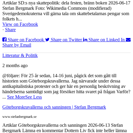
Artiklar SD:s nya skattepolitik: dela festen, bränn boken 2026-06-17
Stefan Bergmark Foto: Wikimedia Commons (modifierad)
Sverigedemokraterna vill gärna tala om skattebetalarnas pengar som
folkets h...
View on Facebook
·
Share
Share on Facebook
Share on Twitter
Share on Linked In
Share by Email
Litteratur & Politik
2 months ago
@följare: För 25 år sedan, 14-16 juni, pågick det som gått till
historien som Göteborgskravallerna. Jag närvarade under dessa
antikapitalistiska protester och ger här en personlig beskrivning av
händelserna samtidigt som jag försöker hitta svaret på frågan Varför?
...
See More
See Less
Göteborgskravallerna och sanningen | Stefan Bergmark
www.stefanbergmark.se
Artiklar Göteborgskravallerna och sanningen 2026-06-13 Stefan
Bergmark Lämna en kommentar Dottern Liv fick inte heller lämna