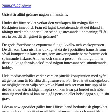
2008-05-27
admin
Gräset är alltid grönare någon annanstans.
Under det förra seklet verkar den vetskapen för många fått en
förskjuten innebörd. Från ett lugnt konstaterande att det ibland är
fåfängt med ambitioner till en ständigt stressande uppmaning; ”Låt
oss ta oss dit där gräset är grönare!”
De goda föredömena exponeras flitigt i kvälls- och veckopressen.
De där som bara utstrålar duktighet då de i porträtten framstår som
såväl kompetenta karriärister, som ansvartagande barnafostrare och
spännande älskare. Allt i en och samma person. Samtidigt hinner
dessa duktiga förstås också med någon intressant och stimulerande
hobby.
Hela mediasamhället verkar vara en jättelik konspiration med syfte
att ge oss som är för slöa dåligt samvete. För livet är ett smörgåsbord
av möjligheter att välja och vraka bland och ser man inte upp så är
det bara den där äckliga inlagda skinkan kvar på bordet och nöjer
man sig med den så kan man gå i pension eller helst lägga sig uti sin
grav.
I dessa new age-tider gäller inte i första hand hedonistisk glupskhet
av en och samma rätt utan att hitta balansen – yin och yang bland