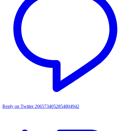
Reply on Twitter 2065734052854804942