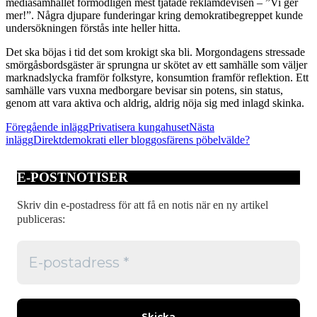
mediasamhället förmodligen mest tjatade reklamdevisen – ”Vi ger
mer!”. Några djupare funderingar kring demokratibegreppet kunde
undersökningen förstås inte heller hitta.
Det ska böjas i tid det som krokigt ska bli. Morgondagens stressade
smörgåsbordsgäster är sprungna ur skötet av ett samhälle som väljer
marknadslycka framför folkstyre, konsumtion framför reflektion. Ett
samhälle vars vuxna medborgare bevisar sin potens, sin status,
genom att vara aktiva och aldrig, aldrig nöja sig med inlagd skinka.
Inläggsnavigering
Föregående inlägg
Privatisera kungahuset
Nästa
inlägg
Direktdemokrati eller bloggosfärens pöbelvälde?
E-POSTNOTISER
Skriv din e-postadress för att få en notis när en ny artikel
publiceras: