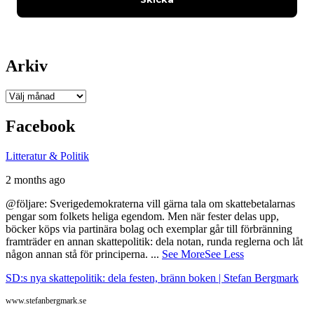
Arkiv
Arkiv
Facebook
Litteratur & Politik
2 months ago
@följare: Sverigedemokraterna vill gärna tala om skattebetalarnas
pengar som folkets heliga egendom. Men när fester delas upp,
böcker köps via partinära bolag och exemplar går till förbränning
framträder en annan skattepolitik: dela notan, runda reglerna och låt
någon annan stå för principerna.
...
See More
See Less
SD:s nya skattepolitik: dela festen, bränn boken | Stefan Bergmark
www.stefanbergmark.se