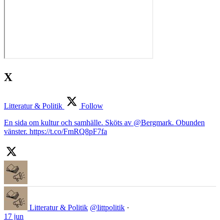
X
Litteratur & Politik
Follow
En sida om kultur och samhälle. Sköts av @Bergmark. Obunden
vänster. https://t.co/FmRQ8pF7fa
Litteratur & Politik
@littpolitik
·
17 jun