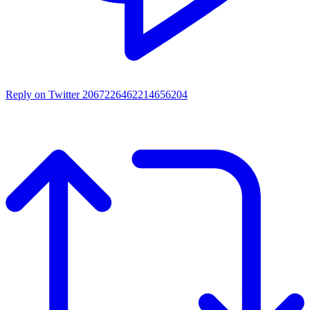
Reply on Twitter 2067226462214656204