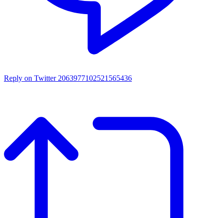
Reply on Twitter 2063977102521565436