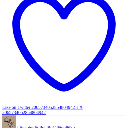
Like on Twitter 2065734052854804942
1
X
2065734052854804942
Litteratur & Politik
@littpolitik
·