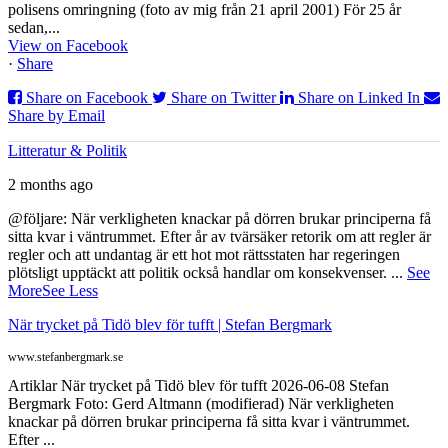
polisens omringning (foto av mig från 21 april 2001) För 25 år
sedan,...
View on Facebook
·
Share
Share on Facebook
Share on Twitter
Share on Linked In
Share by Email
Litteratur & Politik
2 months ago
@följare: När verkligheten knackar på dörren brukar principerna få
sitta kvar i väntrummet. Efter år av tvärsäker retorik om att regler är
regler och att undantag är ett hot mot rättsstaten har regeringen
plötsligt upptäckt att politik också handlar om konsekvenser.
...
See
More
See Less
När trycket på Tidö blev för tufft | Stefan Bergmark
www.stefanbergmark.se
Artiklar När trycket på Tidö blev för tufft 2026-06-08 Stefan
Bergmark Foto: Gerd Altmann (modifierad) När verkligheten
knackar på dörren brukar principerna få sitta kvar i väntrummet.
Efter ...