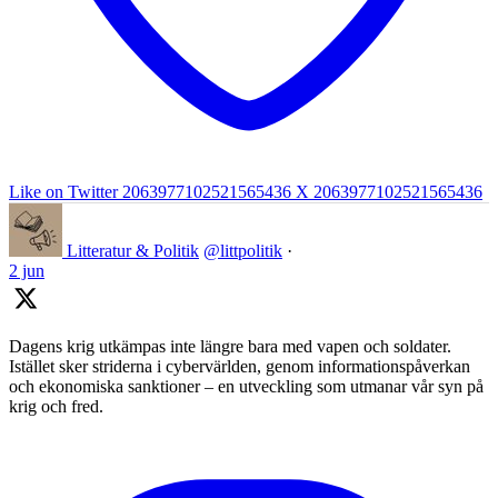
Like on Twitter 2063977102521565436
X
2063977102521565436
Litteratur & Politik
@littpolitik
·
2 jun
Dagens krig utkämpas inte längre bara med vapen och soldater.
Istället sker striderna i cybervärlden, genom informationspåverkan
och ekonomiska sanktioner – en utveckling som utmanar vår syn på
krig och fred.