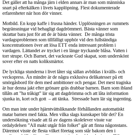
Det gäller att ha många järn i elden annars är man som människa
snart på efterkälken i livets kapplöpning. Flest dokumenterade
erfarenheter när hon dör vinner.
Motbild. En kopp kaffe i frusna händer. Upplösningen av rummets
begränsningar vid behagligt dagdrömmeri. Bästa vänner som
skrattar bara just för att de är bästa vänner. De många trista
vardagsproblemen som tillfälligt upphör vid den fullständiga
koncentrationen över att lösa ETT enda intressant problem i
vardagen. Lättandet av trycket i en länge tryckande blåsa. Vatten i
torr strupe. Och Barnet, det vackraste Gud skapat, som underskönt
sover efter en natts koliksmärtor.
De lyckliga stunderna i livet låter sig sällan avbildas i kvälls- och
veckopress. Än mindre är de några exklusiva delikatesser på ett
smörgåsbord för dem med ambitioner och pengar. Det mest tragiska
är hur denna jakt efter grönare gräs drabbar barnen. Barn som ibland
tillåts att ”ha tråkigt” lär sig att dagdrömma och att låta information
sjunka in, kort och gott – att tänka. Stressade barn lär sig ingenting.
Om man inte under hjärntvättsliknande förhållanden automatiskt
matar barnen med fakta. Men vilka slags kunskaper blir det? En
undersökning visade att få av dagens skolelever visste var
ordalydelsen ”All makt utgår från folket” går att finna någonstans.
Däremot visste de flesta vilket företag som står bakom den i