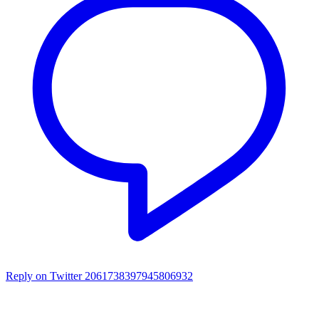
Reply on Twitter 2061738397945806932