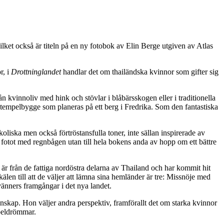
lket också är titeln på en ny fotobok av Elin Berge utgiven av Atlas
r, i
Drottninglandet
handlar det om thailändska kvinnor som gifter sig
n kvinnoliv med hink och stövlar i blåbärsskogen eller i traditionella
 tempelbygge som planeras på ett berg i Fredrika. Som den fantastiska
iska men också förtröstansfulla toner, inte sällan inspirerade av
 fotot med regnbågen utan till hela bokens anda av hopp om ett bättre
 är från de fattiga nordöstra delarna av Thailand och har kommit hit
len till att de väljer att lämna sina hemländer är tre: Missnöje med
vänners framgångar i det nya landet.
enskap. Hon väljer andra perspektiv, framförallt det om starka kvinnor
peldrömmar.