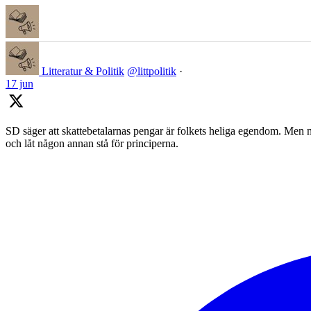
Litteratur & Politik
@littpolitik
·
17 jun
SD säger att skattebetalarnas pengar är folkets heliga egendom. Men nä
och låt någon annan stå för principerna.