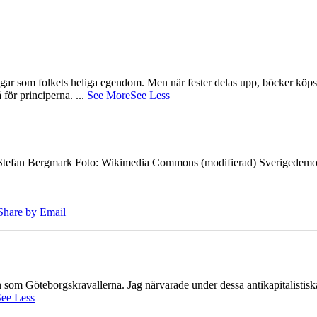
gar som folkets heliga egendom. Men när fester delas upp, böcker köps 
å för principerna.
...
See More
See Less
7 Stefan Bergmark Foto: Wikimedia Commons (modifierad) Sverigedemokra
Share by Email
ien som Göteborgskravallerna. Jag närvarade under dessa antikapitalistis
ee Less