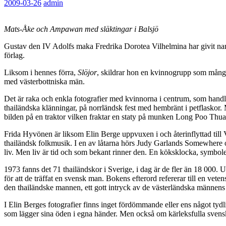
2009-03-26
admin
Mats-Åke och Ampawan med släktingar i Balsjö
Gustav den IV Adolfs maka Fredrika Dorotea Vilhelmina har givit namn 
förlag.
Liksom i hennes förra,
Slöjor
, skildrar hon en kvinnogrupp som mång
med västerbottniska män.
Det är raka och enkla fotografier med kvinnorna i centrum, som handlan
thailändska klänningar, på norrländsk fest med hembränt i petflaskor.
bilden på en traktor vilken fraktar en staty på munken Long Poo Thua
Frida Hyvönen är liksom Elin Berge uppvuxen i och återinflyttad till 
thailändsk folkmusik. I en av låtarna hörs Judy Garlands Somewhere ov
liv. Men liv är tid och som bekant rinner den. En köksklocka, symbole
1973 fanns det 71 thailändskor i Sverige, i dag är de fler än 18 000. 
för att de träffat en svensk man. Bokens efterord refererar till en ve
den thailändske mannen, ett gott intryck av de västerländska männens s
I Elin Berges fotografier finns inget fördömmande eller ens något tydl
som lägger sina öden i egna händer. Men också om kärleksfulla sven