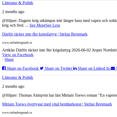
Litteratur & Politik
2 months ago
@följare: Dagens krig utkämpas inte längre bara med vapen och soldat
krig och fred.
...
See More
See Less
Därför räcker inte fler krigsfartyg | Stefan Bergmark
www.stefanbergmark.se
Artiklar Därför räcker inte fler krigsfartyg 2026-06-02 Jesper Nordstr
View on Facebook
·
Share
Share on Facebook
Share on Twitter
Share on Linked In
Litteratur & Politik
2 months ago
@följare: Thomas Almqvist har läst Miriam Toews roman ”En vapenvila
Miriam Toews övertygar med vital berättarkonst | Stefan Bergmark
www.stefanbergmark.se