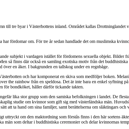
till tre byar i Västerbottens inland. Området kallas Drottninglandet vi
a har fördomar om. För tre år sedan handlade det om muslimska kvinno
de subjekt i vardagen istället för fördomens sexuella objekt. Bilder frå
 Men så finns där också en samling exotiska motiv från det buddhistiska
d över en åker. I bakgrunden en tallskog under en regnbåge.
Västerbotten och har komponerat en skiva som medföljer boken. Melankol
er the rainbow från en speldosa. Det är inte bara en enkel syftning på
n för bondköket, håller därför tickande takten.
Ungefär lika stor grupp som den samiska befolkningen i landet. De flesta
tenskaplig studie om kvinnor som gift sig med västerländska män. Huvudskä
ätt att ta hand om sina familjer, samt berättelserna om släktingars och 
igt uttryckt om den maktordning som förstås finns i den här sortens äkt
ska män som deltar i buddhistiska ceremonier och delar kvinnornas tem