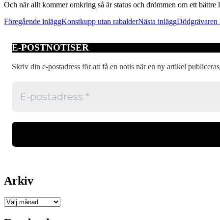
Och när allt kommer omkring så är status och drömmen om ett bättre li
Inläggsnavigering
Föregående inlägg
Konstkupp utan rabalder
Nästa inlägg
Dödgrävaren
E-POSTNOTISER
Skriv din e-postadress för att få en notis när en ny artikel publiceras
Arkiv
Arkiv