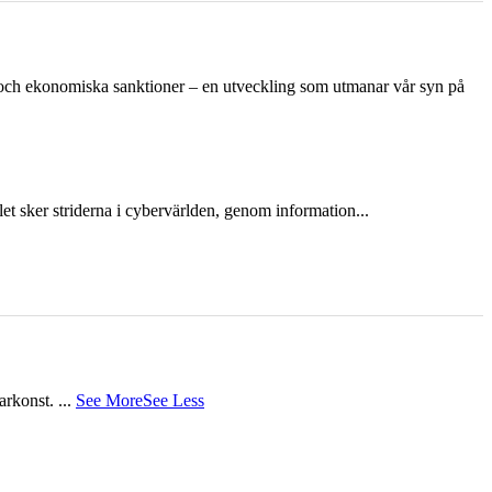
n och ekonomiska sanktioner – en utveckling som utmanar vår syn på
et sker striderna i cybervärlden, genom information...
tarkonst.
...
See More
See Less