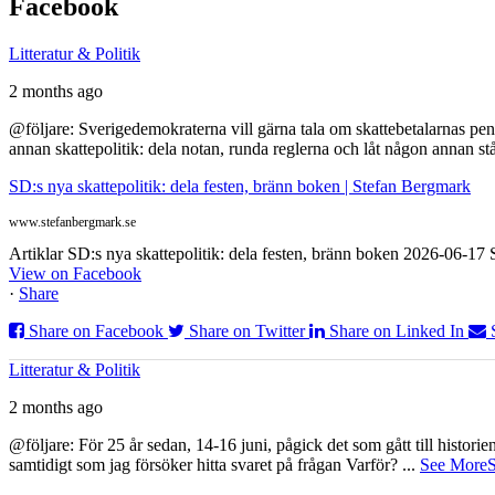
Facebook
Litteratur & Politik
2 months ago
@följare: Sverigedemokraterna vill gärna tala om skattebetalarnas pen
annan skattepolitik: dela notan, runda reglerna och låt någon annan st
SD:s nya skattepolitik: dela festen, bränn boken | Stefan Bergmark
www.stefanbergmark.se
Artiklar SD:s nya skattepolitik: dela festen, bränn boken 2026-06-1
View on Facebook
·
Share
Share on Facebook
Share on Twitter
Share on Linked In
Litteratur & Politik
2 months ago
@följare: För 25 år sedan, 14-16 juni, pågick det som gått till histor
samtidigt som jag försöker hitta svaret på frågan Varför?
...
See More
S