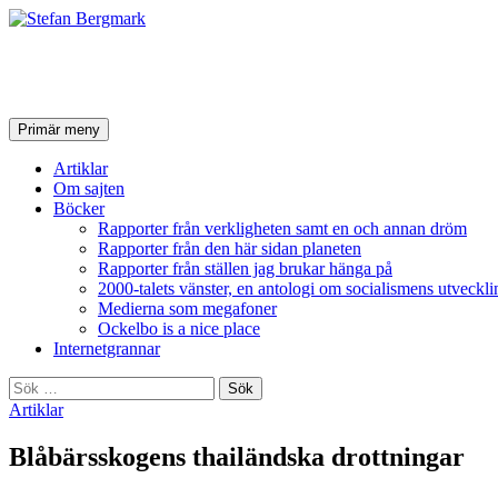
Stefan Bergmark
Sök
Hoppa
Primär meny
till
innehåll
Artiklar
Om sajten
Böcker
Rapporter från verkligheten samt en och annan dröm
Rapporter från den här sidan planeten
Rapporter från ställen jag brukar hänga på
2000-talets vänster, en antologi om socialismens utveckli
Medierna som megafoner
Ockelbo is a nice place
Internetgrannar
Sök
efter:
Artiklar
Blåbärsskogens thailändska drottningar