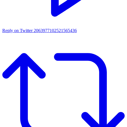
Reply on Twitter 2063977102521565436