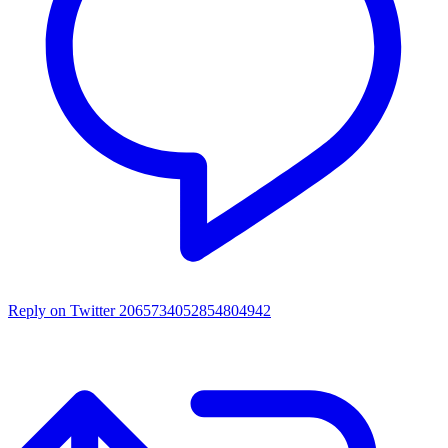
Reply on Twitter 2065734052854804942