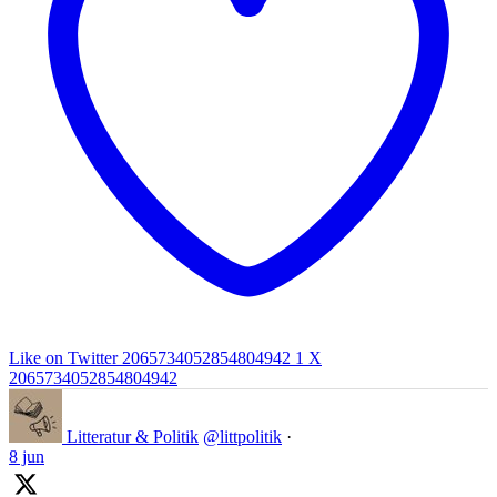
Like on Twitter 2065734052854804942
1
X
2065734052854804942
Litteratur & Politik
@littpolitik
·
8 jun