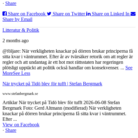
·
Share
Share on Facebook
Share on Twitter
Share on Linked In
Share by Email
Litteratur & Politik
2 months ago
@följare: När verkligheten knackar på dörren brukar principerna få
sitta kvar i väntrummet. Efter år av tvärsäker retorik om att regler är
regler och att undantag är ett hot mot rättsstaten har regeringen
plötsligt upptäckt att politik också handlar om konsekvenser.
...
See
More
See Less
När trycket på Tidö blev för tufft | Stefan Bergmark
www.stefanbergmark.se
Artiklar När trycket på Tidö blev för tufft 2026-06-08 Stefan
Bergmark Foto: Gerd Altmann (modifierad) När verkligheten
knackar på dörren brukar principerna få sitta kvar i väntrummet.
Efter ...
View on Facebook
·
Share