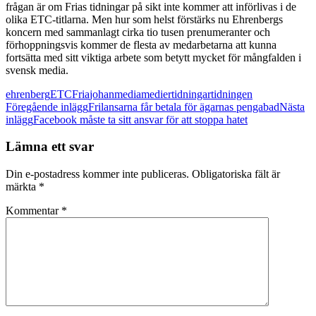
frågan är om Frias tidningar på sikt inte kommer att införlivas i de
olika ETC-titlarna. Men hur som helst förstärks nu Ehrenbergs
koncern med sammanlagt cirka tio tusen prenumeranter och
förhoppningsvis kommer de flesta av medarbetarna att kunna
fortsätta med sitt viktiga arbete som betytt mycket för mångfalden i
svensk media.
ehrenberg
ETC
Fria
johan
media
medier
tidningar
tidningen
Inläggsnavigering
Föregående inlägg
Frilansarna får betala för ägarnas pengabad
Nästa
inlägg
Facebook måste ta sitt ansvar för att stoppa hatet
Lämna ett svar
Din e-postadress kommer inte publiceras.
Obligatoriska fält är
märkta
*
Kommentar
*