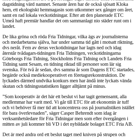
dagstidning värd namnet. Senaste åren har de också sjösatt Kloka
hem, ett ekologiskt hemmagasin som utkommer sex gånger om året,
samt en rad lokala veckotidningar. Efter att den planerade ETC
Umeå haft premiär handlar det om sammanlagt nio städer runt om i
landet.
De lika gröna och röda Fria Tidningar, vilka ägs av journalisterna
och medarbetarna själva, har under samma tid gått i motsatt riktning,
dvs neråt. Fem av deras veckotidningar har lagts ned och idag
återstår tvådagars-tidningen Fria Tidningen, veckotidningarna
Göteborgs Fria Tidning, Stockholms Fria Tidning och Landets Fria
Tidning samt Sesam, en tidning riktad till personer som lär sig
svenska. För två år sedan, dvs samma år som Dagens ETC startades,
begärde också mediekooperativet en företagsrekonstruktion. De
lyckades därmed undvika konkurs men har ändå inte lyckats vända
skutan och tidningsstatistiken ligger alltjämt på minus.
”Som kooperativ är det här ett beslut vi har tagit gemensamt, alla
medlemmar har varit med. Vi går till ETC för att ekonomin är tuff
och vi behöver få mer tid att koncentrera oss på journalistiken istället
för bara överlevnaden”, säger Casper Behrendt som idag är
verksamhetsledare för Fria Tidningar men som efter övergången i
mitten av juli kommer bli VD i det nybildade bolaget ETC Fria AB.
Det är med andra ord ett beslut taget med kniven på strupen och