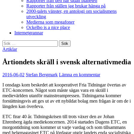
Rapporter från den här sidan planeten
Rapporter från ställen jag brukar hänga på
2000-talets vänster, en antologi om socialismens
utveckling
Medierna som megafoner
Ockelbo is a nice place
Internetgrannar
Sök
efter:
Artiklar
Årtiondets skräll i svensk alternativmedia
2016-06-02
Stefan Bergmark
Lämna en kommentar
I onsdags kom beskedet att kooperativet Fria Tidningar övertas av
ETC-koncernen. Något som måste sägas vara en skräll i
medievärlden utanför mainstreampressen. Tidningarna kommer
forstättningsvis att ges ut av ett nybildat bolag men frågan är om de i
längden kan överleva.
ETC firar 40 år. Tidningskrisen till trots växer den av Johan
Ehrenberg ägda mediekoncernen. 2014 startades Dagens ETC, en
morgontidning som kommer ut varje vardag och som tillsammans
med helgmagasinet ETC på lördagar utgör landets enda socialistiska