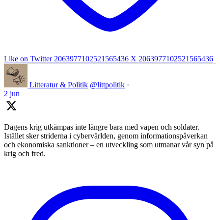
Like on Twitter 2063977102521565436
X
2063977102521565436
Litteratur & Politik
@littpolitik
·
2 jun
Dagens krig utkämpas inte längre bara med vapen och soldater.
Istället sker striderna i cybervärlden, genom informationspåverkan
och ekonomiska sanktioner – en utveckling som utmanar vår syn på
krig och fred.