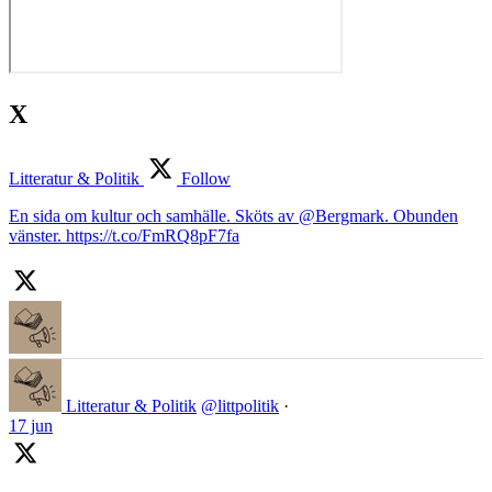
X
Litteratur & Politik
Follow
En sida om kultur och samhälle. Sköts av @Bergmark. Obunden
vänster. https://t.co/FmRQ8pF7fa
Litteratur & Politik
@littpolitik
·
17 jun