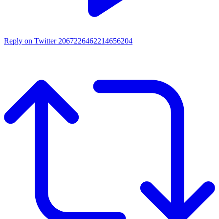
Reply on Twitter 2067226462214656204