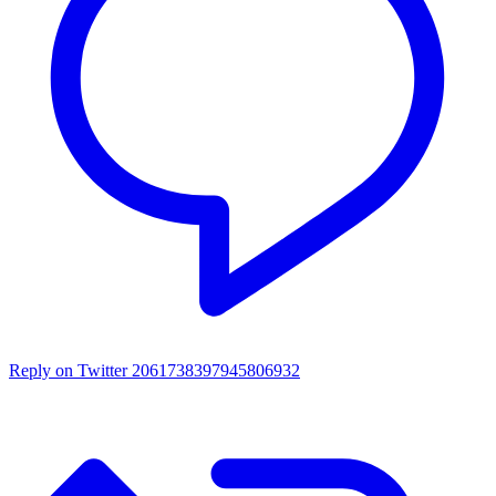
Reply on Twitter 2061738397945806932