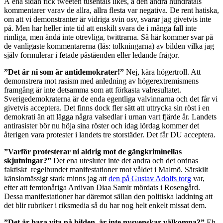
Å ena sidan fick tweeten tusentals likes, å den andra hundratals
kommentarer varav de allra, allra flesta var negativa. De rent hatiska,
om att vi demonstranter är vidriga svin osv, svarar jag givetvis inte
på. Men har heller inte tid att enskilt svara de i många fall inte
rimliga, men ändå inte otrevliga, twittrarna. Så här kommer svar på
de vanligaste kommentarerna (läs: tolkningarna) av bilden vilka jag
själv formulerar i fetade påståenden eller ledande frågor.
”Det är ni som är antidemokrater!”
Nej, kära högertroll. Att
demonstrera mot rasism med anledning av högerextremismens
framgång är inte detsamma som att förkasta valresultatet.
Sverigedemokraterna är de enda egentliga valvinnarna och det får vi
givetvis acceptera. Det finns dock fler sätt att uttrycka sin röst i en
demokrati än att lägga några valsedlar i urnan vart fjärde år. Landets
antirasister bör nu höja sina röster och idag lördag kommer det
återigen vara protester i landets tre storstäder. Det får DU acceptera.
”Varför protesterar ni aldrig mot de gängkriminellas
skjutningar?”
Det ena utesluter inte det andra och det ordnas
faktiskt regelbundet manifestationer mot våldet i Malmö. Särskilt
känslomässigt stark minns jag att
den på Gustav Adolfs torg
var,
efter att femtonåriga Ardivan Diaa Samir mördats i Rosengård.
Dessa manifestationer har däremot sällan den politiska laddning att
det blir rubriker i riksmedia så du har nog helt enkelt missat dem.
”Det är bara vita på bilden, är inte nysvenskar välkomna?”
Eh,