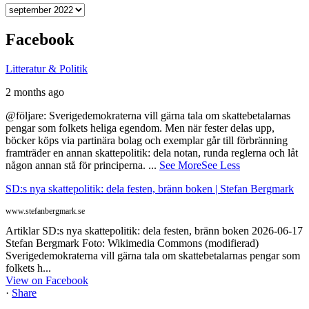
Arkiv
Facebook
Litteratur & Politik
2 months ago
@följare: Sverigedemokraterna vill gärna tala om skattebetalarnas
pengar som folkets heliga egendom. Men när fester delas upp,
böcker köps via partinära bolag och exemplar går till förbränning
framträder en annan skattepolitik: dela notan, runda reglerna och låt
någon annan stå för principerna.
...
See More
See Less
SD:s nya skattepolitik: dela festen, bränn boken | Stefan Bergmark
www.stefanbergmark.se
Artiklar SD:s nya skattepolitik: dela festen, bränn boken 2026-06-17
Stefan Bergmark Foto: Wikimedia Commons (modifierad)
Sverigedemokraterna vill gärna tala om skattebetalarnas pengar som
folkets h...
View on Facebook
·
Share