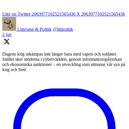
Like on Twitter 2063977102521565436
X
2063977102521565436
Litteratur & Politik
@littpolitik
·
2 jun
Dagens krig utkämpas inte längre bara med vapen och soldater.
Istället sker striderna i cybervärlden, genom informationspåverkan
och ekonomiska sanktioner – en utveckling som utmanar vår syn på
krig och fred.