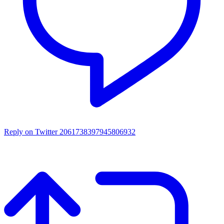
Reply on Twitter 2061738397945806932