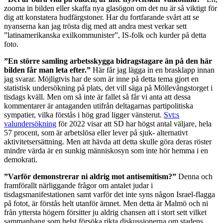
zooma in bilden eller skaffa nya glasögon om det nu är så viktigt för
dig att konstatera hudfärgstoner. Har du fortfarande svårt att se
nyanserna kan jag trösta dig med att andra mest verkar sett
”latinamerikanska exilkommunister”, IS-folk och kurder på detta
foto.
”En större samling arbetsskygga bidragstagare än på den här
bilden får man leta efter.”
Här får jag lägga in en brasklapp innan
jag svarar. Möjligtvis har de som är inne på detta tema gjort en
statistisk undersökning på plats, det vill säga på Möllevångstorget i
tisdags kväll. Men om så inte är fallet så får vi anta att dessa
kommentarer är antaganden utifrån deltagarnas partipolitiska
sympatier, vilka förstås i hög grad ligger vänsterut.
Svt:s
valundersökning
för 2022 visar att SD har högst antal väljare, hela
57 procent, som är arbetslösa eller lever på sjuk- alternativt
aktivitetsersättning. Men att hävda att detta skulle göra deras röster
mindre värda är en sunkig människosyn som inte hör hemma i en
demokrati.
”Varför demonstrerar ni aldrig mot antisemitism?”
Denna och
framförallt närliggande frågor om antalet judar i
tisdagsmanifestationen samt varför det inte syns någon Israel-flagga
på fotot, är förstås helt utanför ämnet. Men detta är Malmö och ni
från yttersta högern försitter ju aldrig chansen att i stort sett vilket
sammanhang som helst försöka rikta diskussionerna om stadens