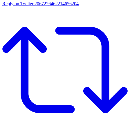
Reply on Twitter 2067226462214656204