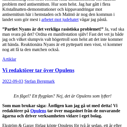
problem med antisemitism. Hur som helst. Jag har gått i flera
Kristallnatten-demonstrationer och kippavandringar mot
antisemitism här i hemstaden och Malmö är nog den kommun i
landet som gör mest i
arbetet mot judehatet
vågar jag påstå.
”Partiet Nyans är det verkliga rasistiska problemet!”
Ja, vad ska
man svara på det? Ordna en manifestation själv! Fast det vet ju både
jag och vilket slumpvis valt högertroll som helst att det inte kommer
att hända. Reaktionära Nyans är ett pytteparti men visst, vi kommer
nog att få ta den matchen också.
Artiklar
Vi redaktörer tar över Opulens
2022-09-03
Stefan Bergmark
En fågel? Ett flygplan? Nej, det är Opulens som lyfter!
Som man brukar säga: Äntligen kan jag gå ut med detta! Vi
redaktörer på
Opulens
tar över magasinet från de nuvarande
ägarna och driver verksamheten vidare i eget bolag.
Ekström & Garay förlag köpte Opulens för två år sedan, ett år efter