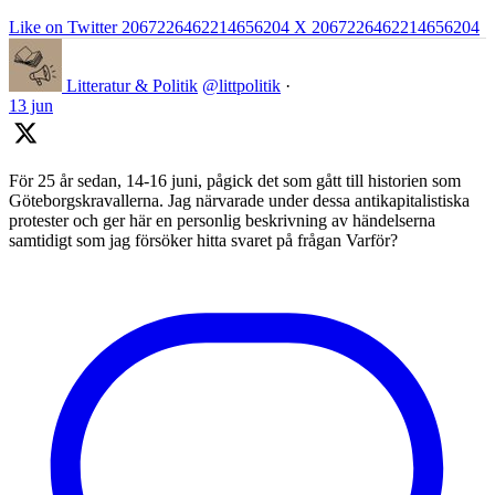
Like on Twitter 2067226462214656204
X
2067226462214656204
Litteratur & Politik
@littpolitik
·
13 jun
För 25 år sedan, 14-16 juni, pågick det som gått till historien som
Göteborgskravallerna. Jag närvarade under dessa antikapitalistiska
protester och ger här en personlig beskrivning av händelserna
samtidigt som jag försöker hitta svaret på frågan Varför?