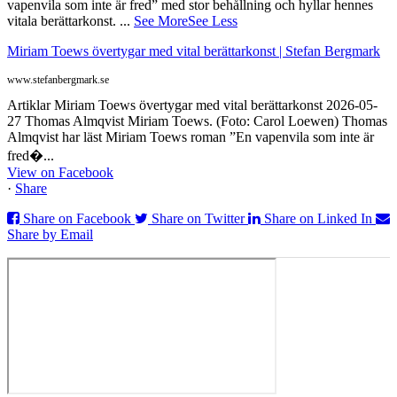
vapenvila som inte är fred” med stor behållning och hyllar hennes
vitala berättarkonst.
...
See More
See Less
Miriam Toews övertygar med vital berättarkonst | Stefan Bergmark
www.stefanbergmark.se
Artiklar Miriam Toews övertygar med vital berättarkonst 2026-05-
27 Thomas Almqvist Miriam Toews. (Foto: Carol Loewen) Thomas
Almqvist har läst Miriam Toews roman ”En vapenvila som inte är
fred�...
View on Facebook
·
Share
Share on Facebook
Share on Twitter
Share on Linked In
Share by Email