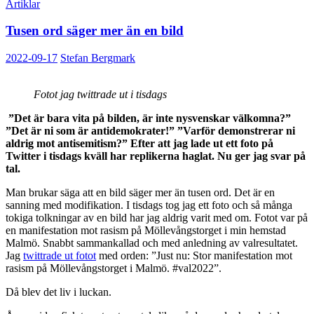
Artiklar
Tusen ord säger mer än en bild
2022-09-17
Stefan Bergmark
Fotot jag twittrade ut i tisdags
”Det är bara vita på bilden, är inte nysvenskar välkomna?”
”Det är ni som är antidemokrater!” ”Varför demonstrerar ni
aldrig mot antisemitism?” Efter att jag lade ut ett foto på
Twitter i tisdags kväll har replikerna haglat. Nu ger jag svar på
tal.
Man brukar säga att en bild säger mer än tusen ord. Det är en
sanning med modifikation. I tisdags tog jag ett foto och så många
tokiga tolkningar av en bild har jag aldrig varit med om. Fotot var på
en manifestation mot rasism på Möllevångstorget i min hemstad
Malmö. Snabbt sammankallad och med anledning av valresultatet.
Jag
twittrade ut fotot
med orden: ”Just nu: Stor manifestation mot
rasism på Möllevångstorget i Malmö. #val2022”.
Då blev det liv i luckan.