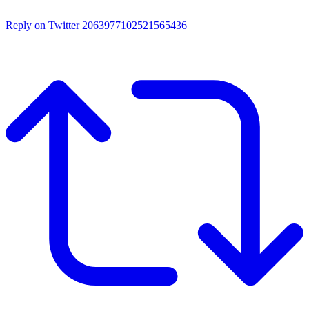
Reply on Twitter 2063977102521565436