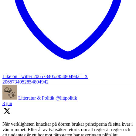
Like on Twitter 2065734052854804942
1
X
2065734052854804942
Litteratur & Politik
@littpolitik
·
8 jun
När verkligheten knackar på dörren brukar principerna få sitta kvar i
väntrummet. Efter år av tvärsäker retorik om att regler är regler och
att undantag är ett hot mot rättsstaten har regeringen plötsligt