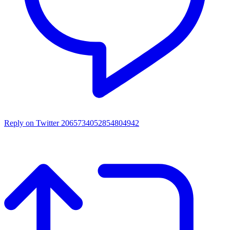
Reply on Twitter 2065734052854804942