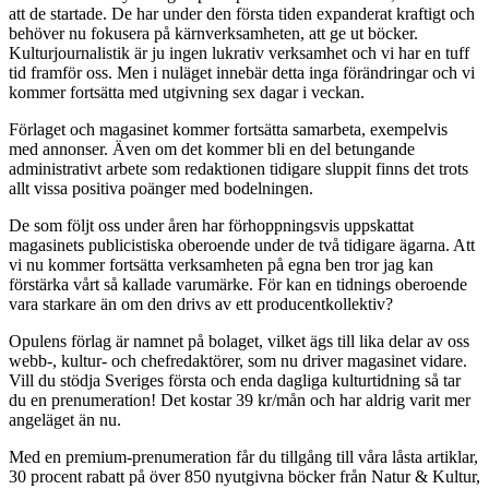
att de startade. De har under den första tiden expanderat kraftigt och
behöver nu fokusera på kärnverksamheten, att ge ut böcker.
Kulturjournalistik är ju ingen lukrativ verksamhet och vi har en tuff
tid framför oss. Men i nuläget innebär detta inga förändringar och vi
kommer fortsätta med utgivning sex dagar i veckan.
Förlaget och magasinet kommer fortsätta samarbeta, exempelvis
med annonser. Även om det kommer bli en del betungande
administrativt arbete som redaktionen tidigare sluppit finns det trots
allt vissa positiva poänger med bodelningen.
De som följt oss under åren har förhoppningsvis uppskattat
magasinets publicistiska oberoende under de två tidigare ägarna. Att
vi nu kommer fortsätta verksamheten på egna ben tror jag kan
förstärka vårt så kallade varumärke. För kan en tidnings oberoende
vara starkare än om den drivs av ett producentkollektiv?
Opulens förlag är namnet på bolaget, vilket ägs till lika delar av oss
webb-, kultur- och chefredaktörer, som nu driver magasinet vidare.
Vill du stödja Sveriges första och enda dagliga kulturtidning så tar
du en prenumeration! Det kostar 39 kr/mån och har aldrig varit mer
angeläget än nu.
Med en premium-prenumeration får du tillgång till våra låsta artiklar,
30 procent rabatt på över 850 nyutgivna böcker från Natur & Kultur,