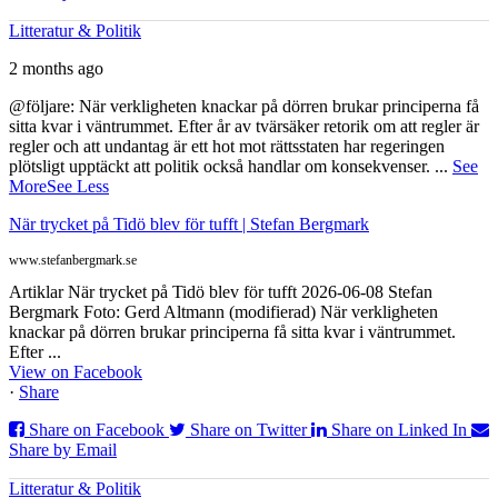
Litteratur & Politik
2 months ago
@följare: När verkligheten knackar på dörren brukar principerna få
sitta kvar i väntrummet. Efter år av tvärsäker retorik om att regler är
regler och att undantag är ett hot mot rättsstaten har regeringen
plötsligt upptäckt att politik också handlar om konsekvenser.
...
See
More
See Less
När trycket på Tidö blev för tufft | Stefan Bergmark
www.stefanbergmark.se
Artiklar När trycket på Tidö blev för tufft 2026-06-08 Stefan
Bergmark Foto: Gerd Altmann (modifierad) När verkligheten
knackar på dörren brukar principerna få sitta kvar i väntrummet.
Efter ...
View on Facebook
·
Share
Share on Facebook
Share on Twitter
Share on Linked In
Share by Email
Litteratur & Politik