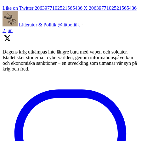
Like on Twitter 2063977102521565436
X
2063977102521565436
Litteratur & Politik
@littpolitik
·
2 jun
Dagens krig utkämpas inte längre bara med vapen och soldater.
Istället sker striderna i cybervärlden, genom informationspåverkan
och ekonomiska sanktioner – en utveckling som utmanar vår syn på
krig och fred.