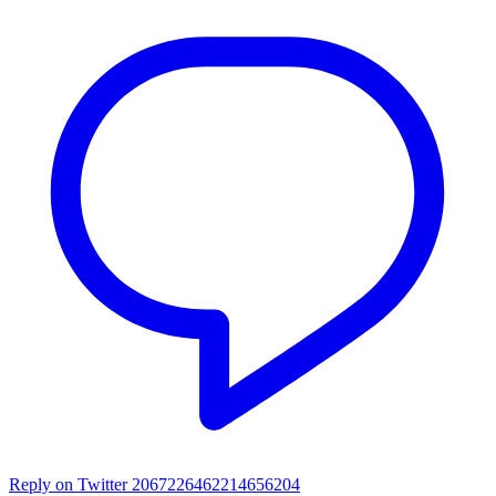
Reply on Twitter 2067226462214656204