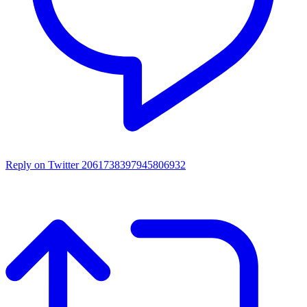
Reply on Twitter 2061738397945806932