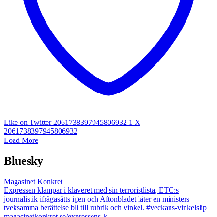
Like on Twitter 2061738397945806932
1
X
2061738397945806932
Load More
Bluesky
Magasinet Konkret
Expressen klampar i klaveret med sin terroristlista, ETC:s
journalistik ifrågasätts igen och Aftonbladet låter en ministers
tveksamma berättelse bli till rubrik och vinkel. #veckans-vinkelslip
magasinetkonkret.se/expressens-k...