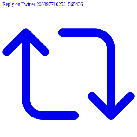
Reply on Twitter 2063977102521565436