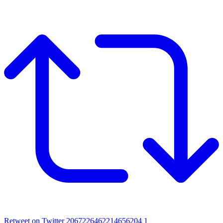
Retweet on Twitter 2067226462214656204
1