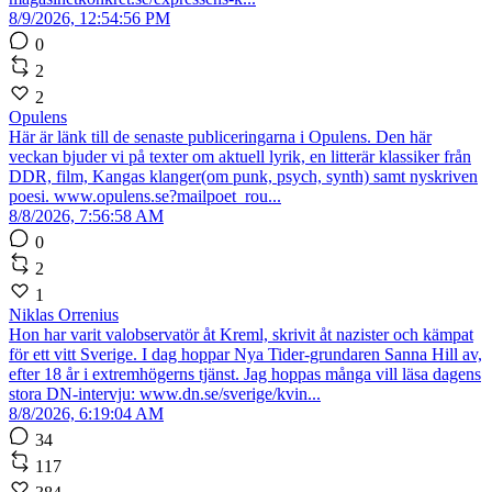
8/9/2026, 12:54:56 PM
0
2
2
Opulens
Här är länk till de senaste publiceringarna i Opulens. Den här
veckan bjuder vi på texter om aktuell lyrik, en litterär klassiker från
DDR, film, Kangas klanger(om punk, psych, synth) samt nyskriven
poesi. www.opulens.se?mailpoet_rou...
8/8/2026, 7:56:58 AM
0
2
1
Niklas Orrenius
Hon har varit valobservatör åt Kreml, skrivit åt nazister och kämpat
för ett vitt Sverige. I dag hoppar Nya Tider-grundaren Sanna Hill av,
efter 18 år i extremhögerns tjänst. Jag hoppas många vill läsa dagens
stora DN-intervju: www.dn.se/sverige/kvin...
8/8/2026, 6:19:04 AM
34
117