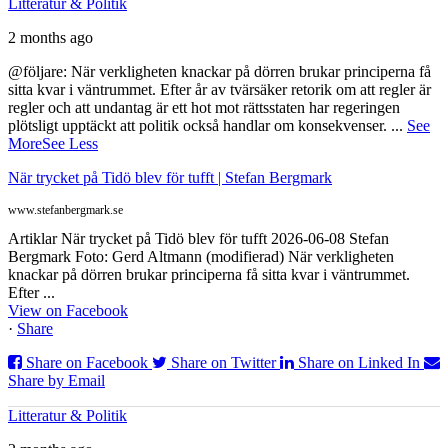
Litteratur & Politik
2 months ago
@följare: När verkligheten knackar på dörren brukar principerna få
sitta kvar i väntrummet. Efter år av tvärsäker retorik om att regler är
regler och att undantag är ett hot mot rättsstaten har regeringen
plötsligt upptäckt att politik också handlar om konsekvenser.
...
See
More
See Less
När trycket på Tidö blev för tufft | Stefan Bergmark
www.stefanbergmark.se
Artiklar När trycket på Tidö blev för tufft 2026-06-08 Stefan
Bergmark Foto: Gerd Altmann (modifierad) När verkligheten
knackar på dörren brukar principerna få sitta kvar i väntrummet.
Efter ...
View on Facebook
·
Share
Share on Facebook
Share on Twitter
Share on Linked In
Share by Email
Litteratur & Politik