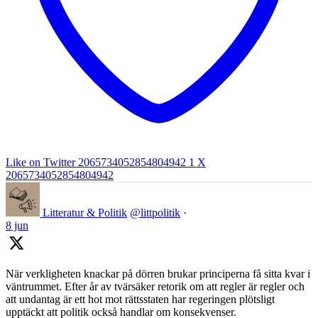
Like on Twitter 2065734052854804942
1
X
2065734052854804942
Litteratur & Politik
@littpolitik
·
8 jun
När verkligheten knackar på dörren brukar principerna få sitta kvar i
väntrummet. Efter år av tvärsäker retorik om att regler är regler och
att undantag är ett hot mot rättsstaten har regeringen plötsligt
upptäckt att politik också handlar om konsekvenser.