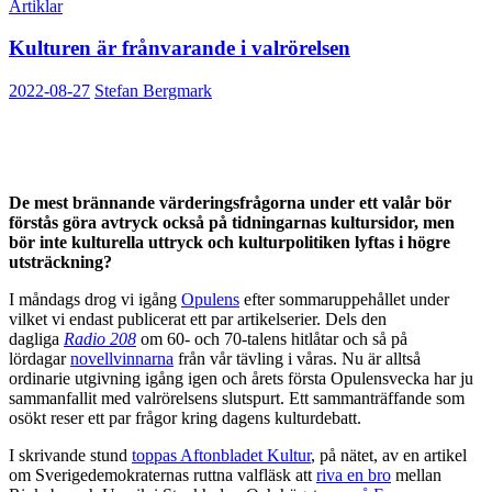
Artiklar
Kulturen är frånvarande i valrörelsen
2022-08-27
Stefan Bergmark
De mest brännande värderingsfrågorna under ett valår bör
förstås göra avtryck också på tidningarnas kultursidor, men
bör inte kulturella uttryck och kulturpolitiken lyftas i högre
utsträckning?
I måndags drog vi igång
Opulens
efter sommaruppehållet under
vilket vi endast publicerat ett par artikelserier. Dels den
dagliga
Radio 208
om 60- och 70-talens hitlåtar och så på
lördagar
novellvinnarna
från vår tävling i våras. Nu är alltså
ordinarie utgivning igång igen och årets första Opulensvecka har ju
sammanfallit med valrörelsens slutspurt. Ett sammanträffande som
osökt reser ett par frågor kring dagens kulturdebatt.
I skrivande stund
toppas Aftonbladet Kultur
, på nätet, av en artikel
om Sverigedemokraternas ruttna valfläsk att
riva en bro
mellan