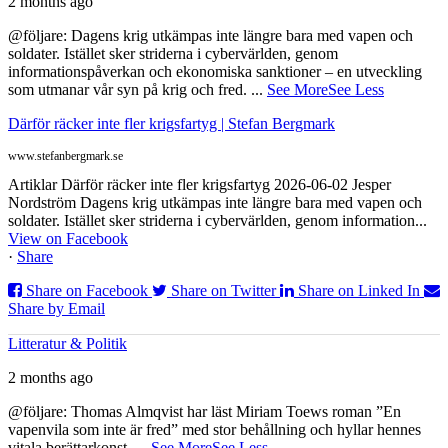
2 months ago
@följare: Dagens krig utkämpas inte längre bara med vapen och
soldater. Istället sker striderna i cybervärlden, genom
informationspåverkan och ekonomiska sanktioner – en utveckling
som utmanar vår syn på krig och fred.
...
See More
See Less
Därför räcker inte fler krigsfartyg | Stefan Bergmark
www.stefanbergmark.se
Artiklar Därför räcker inte fler krigsfartyg 2026-06-02 Jesper
Nordström Dagens krig utkämpas inte längre bara med vapen och
soldater. Istället sker striderna i cybervärlden, genom information...
View on Facebook
·
Share
Share on Facebook
Share on Twitter
Share on Linked In
Share by Email
Litteratur & Politik
2 months ago
@följare: Thomas Almqvist har läst Miriam Toews roman ”En
vapenvila som inte är fred” med stor behållning och hyllar hennes
vitala berättarkonst.
...
See More
See Less