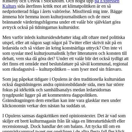
Rinkeby och Ursvik i Stockholm. Och högst upp
på Expressen
Kulturs
sida återfinns kritik mot att klimatpolitiken är en så
nedprioriterad fråga i årets valrörelse. Missförstå mig inte. Bägge
ämnena hör hemma inom kulturjournalistiken och de mest
brännande värderingsfrågorna under ett valår bör självklart göra
avtryck också på tidningarnas kultursidor.
Men varför inleds kultursidesdebatter idag allt oftare med politiska
utspel, eller att någon sagt något på Twitter eller skrivit nåt på en
ledarsida och så vidare än kring konstnärliga uttryck? Om inte vi
som sysslar med kulturjournalistik lyfter litteraturen och konsten till
debatt, vem ska då göra det? Under ett valår blir det också tydligt att
det finns ett område med beslutsfattare på såväl kommunal, regional
som riksdagsnivå – kulturpolitiken – som lyser med sin frånvaro.
Som jag påpekat tidigare i Opulens är den traditionella kultursidan
också dagstidningens andra opinionsbildande sida, men har större
fokus på idékritik och samhällsanalys medan ledarsidornas
tyngdpunkt ligger på att kommentera dagspolitiken.
Gränsdragningen dem emellan kan inte vara glasklar men under
klickonomin verkar den nästan ha suddats ut.
I Opulens samsas dagskritiken med opinionstexter. Det är vad som
skiljer ett brett kulturmagasin från låt säga en litteraturtidskrift eller
recensionssajt. Dock handlar det om balans. Att tycka till om en
uppmärksammad tweet ger onekligen i de allra flesta fall fler klick