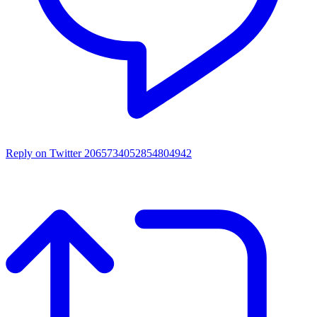
Reply on Twitter 2065734052854804942