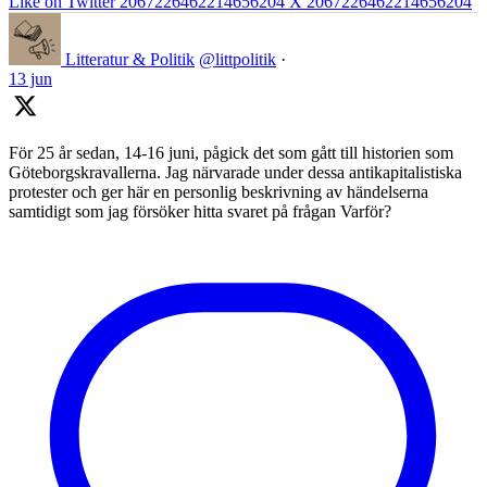
Like on Twitter 2067226462214656204
X
2067226462214656204
Litteratur & Politik
@littpolitik
·
13 jun
För 25 år sedan, 14-16 juni, pågick det som gått till historien som
Göteborgskravallerna. Jag närvarade under dessa antikapitalistiska
protester och ger här en personlig beskrivning av händelserna
samtidigt som jag försöker hitta svaret på frågan Varför?