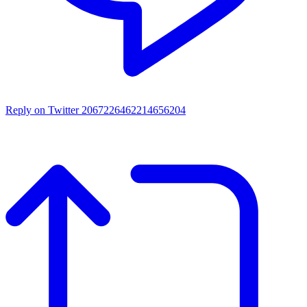
Reply on Twitter 2067226462214656204