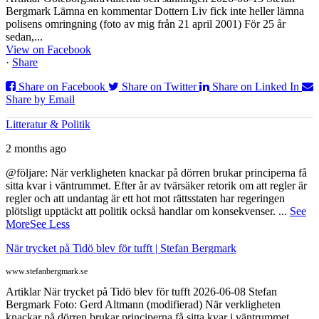
Bergmark Lämna en kommentar Dottern Liv fick inte heller lämna
polisens omringning (foto av mig från 21 april 2001) För 25 år
sedan,...
View on Facebook
·
Share
Share on Facebook
Share on Twitter
Share on Linked In
Share by Email
Litteratur & Politik
2 months ago
@följare: När verkligheten knackar på dörren brukar principerna få
sitta kvar i väntrummet. Efter år av tvärsäker retorik om att regler är
regler och att undantag är ett hot mot rättsstaten har regeringen
plötsligt upptäckt att politik också handlar om konsekvenser.
...
See
More
See Less
När trycket på Tidö blev för tufft | Stefan Bergmark
www.stefanbergmark.se
Artiklar När trycket på Tidö blev för tufft 2026-06-08 Stefan
Bergmark Foto: Gerd Altmann (modifierad) När verkligheten
knackar på dörren brukar principerna få sitta kvar i väntrummet.