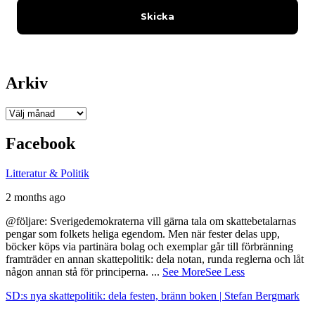
Arkiv
Arkiv
Facebook
Litteratur & Politik
2 months ago
@följare: Sverigedemokraterna vill gärna tala om skattebetalarnas
pengar som folkets heliga egendom. Men när fester delas upp,
böcker köps via partinära bolag och exemplar går till förbränning
framträder en annan skattepolitik: dela notan, runda reglerna och låt
någon annan stå för principerna.
...
See More
See Less
SD:s nya skattepolitik: dela festen, bränn boken | Stefan Bergmark