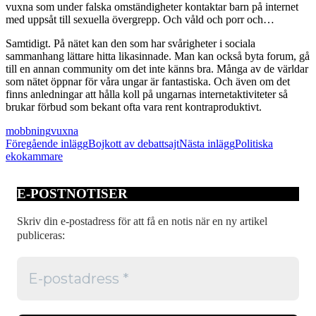
vuxna som under falska omständigheter kontaktar barn på internet
med uppsåt till sexuella övergrepp. Och våld och porr och…
Samtidigt. På nätet kan den som har svårigheter i sociala
sammanhang lättare hitta likasinnade. Man kan också byta forum, gå
till en annan community om det inte känns bra. Många av de världar
som nätet öppnar för våra ungar är fantastiska. Och även om det
finns anledningar att hålla koll på ungarnas internetaktiviteter så
brukar förbud som bekant ofta vara rent kontraproduktivt.
mobbning
vuxna
Inläggsnavigering
Föregående inlägg
Bojkott av debattsajt
Nästa inlägg
Politiska
ekokammare
E-POSTNOTISER
Skriv din e-postadress för att få en notis när en ny artikel
publiceras: