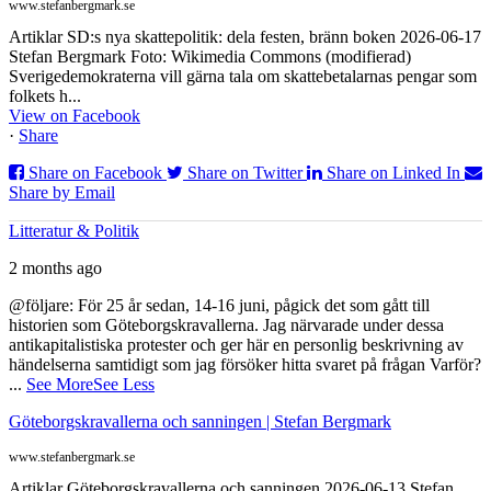
www.stefanbergmark.se
Artiklar SD:s nya skattepolitik: dela festen, bränn boken 2026-06-17
Stefan Bergmark Foto: Wikimedia Commons (modifierad)
Sverigedemokraterna vill gärna tala om skattebetalarnas pengar som
folkets h...
View on Facebook
·
Share
Share on Facebook
Share on Twitter
Share on Linked In
Share by Email
Litteratur & Politik
2 months ago
@följare: För 25 år sedan, 14-16 juni, pågick det som gått till
historien som Göteborgskravallerna. Jag närvarade under dessa
antikapitalistiska protester och ger här en personlig beskrivning av
händelserna samtidigt som jag försöker hitta svaret på frågan Varför?
...
See More
See Less
Göteborgskravallerna och sanningen | Stefan Bergmark
www.stefanbergmark.se
Artiklar Göteborgskravallerna och sanningen 2026-06-13 Stefan