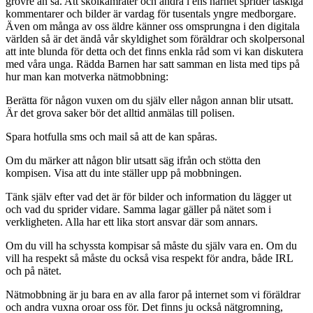
grövre än så. Att skolkamrater och andra i ens närhet sprider taskiga
kommentarer och bilder är vardag för tusentals yngre medborgare.
Även om många av oss äldre känner oss omsprungna i den digitala
världen så är det ändå vår skyldighet som föräldrar och skolpersonal
att inte blunda för detta och det finns enkla råd som vi kan diskutera
med våra unga. Rädda Barnen har satt samman en lista med tips på
hur man kan motverka nätmobbning:
Berätta för någon vuxen om du själv eller någon annan blir utsatt.
Är det grova saker bör det alltid anmälas till polisen.
Spara hotfulla sms och mail så att de kan spåras.
Om du märker att någon blir utsatt säg ifrån och stötta den
kompisen. Visa att du inte ställer upp på mobbningen.
Tänk själv efter vad det är för bilder och information du lägger ut
och vad du sprider vidare. Samma lagar gäller på nätet som i
verkligheten. Alla har ett lika stort ansvar där som annars.
Om du vill ha schyssta kompisar så måste du själv vara en. Om du
vill ha respekt så måste du också visa respekt för andra, både IRL
och på nätet.
Nätmobbning är ju bara en av alla faror på internet som vi föräldrar
och andra vuxna oroar oss för. Det finns ju också nätgromning,