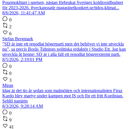
Pourmokhtari i spetsen, nästan förbrukat Sveriges koldioxidbudget
för 2023-2026. #veckanssatir magasinetkonkret.se/tidos-klimat...
8/6/2026, 11:41:47 AM
0
2
6
Stefan Bergmark
”SD är inte ett renodlat högerparti men det behöver vi inte utveckla
nu”, sa precis Borås Tidnings politiska redaktör i Studio Ett. Jag kan
utveckla åt henne: SD är i alla fall ett renodlat högerextremt parti.
8/5/2026, 2:19:01 PM
0
0
3
Miran
Idag är det tio år sedan som malmöiten och internationalisten Firaz
Kardo blev martyr under kampen mot IS och för ett fritt Kurdistan.
Şehîd namirin
8/3/2026, 9:28:14 AM
0
9
41