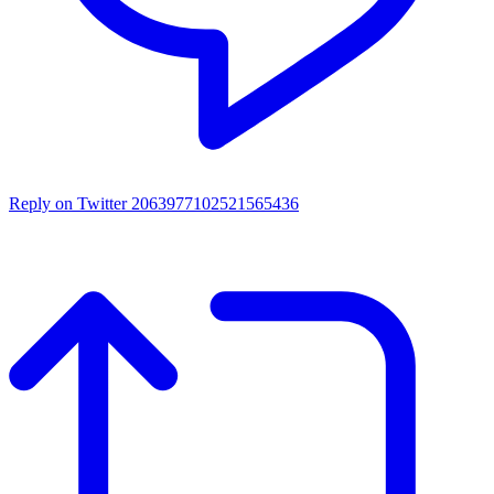
Reply on Twitter 2063977102521565436