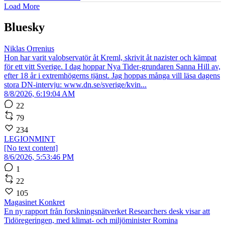
Load More
Bluesky
Niklas Orrenius
Hon har varit valobservatör åt Kreml, skrivit åt nazister och kämpat
för ett vitt Sverige. I dag hoppar Nya Tider-grundaren Sanna Hill av,
efter 18 år i extremhögerns tjänst. Jag hoppas många vill läsa dagens
stora DN-intervju: www.dn.se/sverige/kvin...
8/8/2026, 6:19:04 AM
22
79
234
LEGIONMINT
[No text content]
8/6/2026, 5:53:46 PM
1
22
105
Magasinet Konkret
En ny rapport från forskningsnätverket Researchers desk visar att
Tidöregeringen, med klimat- och miljöminister Romina