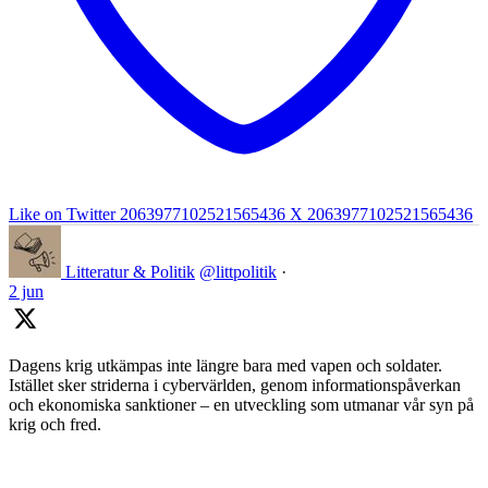
Like on Twitter 2063977102521565436
X
2063977102521565436
Litteratur & Politik
@littpolitik
·
2 jun
Dagens krig utkämpas inte längre bara med vapen och soldater.
Istället sker striderna i cybervärlden, genom informationspåverkan
och ekonomiska sanktioner – en utveckling som utmanar vår syn på
krig och fred.