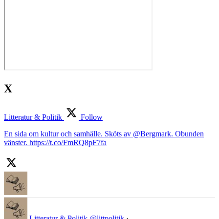
X
Litteratur & Politik
Follow
En sida om kultur och samhälle. Sköts av @Bergmark. Obunden
vänster. https://t.co/FmRQ8pF7fa
Litteratur & Politik
@littpolitik
·