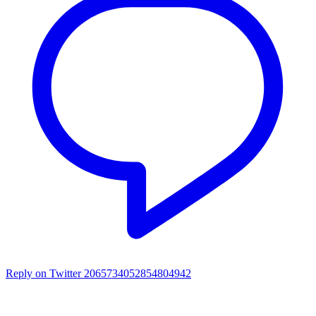
Reply on Twitter 2065734052854804942