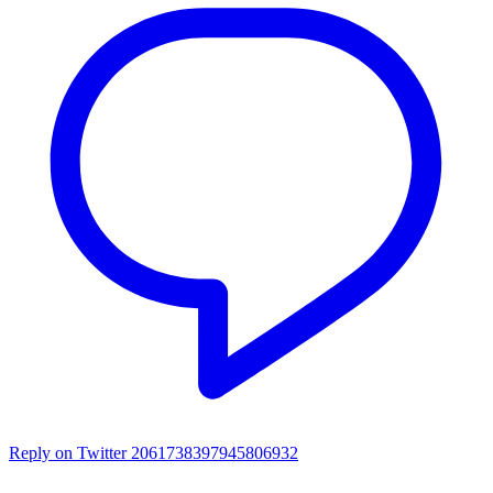
Reply on Twitter 2061738397945806932