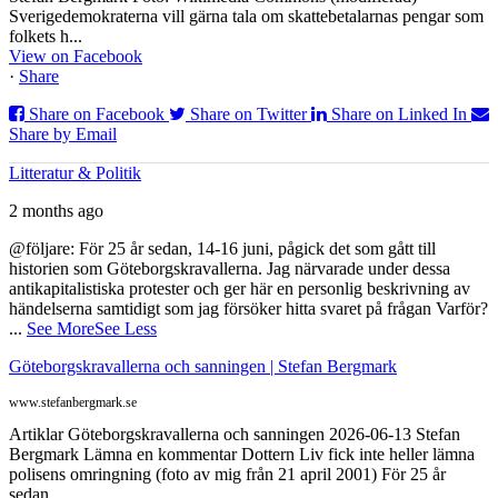
Sverigedemokraterna vill gärna tala om skattebetalarnas pengar som
folkets h...
View on Facebook
·
Share
Share on Facebook
Share on Twitter
Share on Linked In
Share by Email
Litteratur & Politik
2 months ago
@följare: För 25 år sedan, 14-16 juni, pågick det som gått till
historien som Göteborgskravallerna. Jag närvarade under dessa
antikapitalistiska protester och ger här en personlig beskrivning av
händelserna samtidigt som jag försöker hitta svaret på frågan Varför?
...
See More
See Less
Göteborgskravallerna och sanningen | Stefan Bergmark
www.stefanbergmark.se
Artiklar Göteborgskravallerna och sanningen 2026-06-13 Stefan
Bergmark Lämna en kommentar Dottern Liv fick inte heller lämna
polisens omringning (foto av mig från 21 april 2001) För 25 år
sedan,...