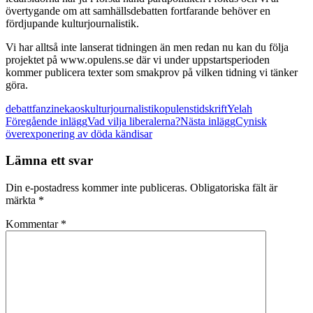
övertygande om att samhällsdebatten fortfarande behöver en
fördjupande kulturjournalistik.
Vi har alltså inte lanserat tidningen än men redan nu kan du följa
projektet på www.opulens.se där vi under uppstartsperioden
kommer publicera texter som smakprov på vilken tidning vi tänker
göra.
debatt
fanzine
kaos
kulturjournalistik
opulens
tidskrift
Yelah
Inläggsnavigering
Föregående inlägg
Vad vilja liberalerna?
Nästa inlägg
Cynisk
överexponering av döda kändisar
Lämna ett svar
Din e-postadress kommer inte publiceras.
Obligatoriska fält är
märkta
*
Kommentar
*