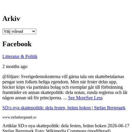
Arkiv
Arkiv
Facebook
Litteratur & Politik
2 months ago
@följare: Sverigedemokraterna vill gärna tala om skattebetalarnas
pengar som folkets heliga egendom. Men när fester delas upp,
böcker köps via partinära bolag och exemplar går till förbränning
framträder en annan skattepolitik: dela notan, runda reglerna och låt
någon annan stå för principerna.
...
See More
See Less
SD:s nya skattepolitik: dela festen, bränn boken | Stefan Bergmark
www.stefanbergmark.se
Artiklar SD:s nya skattepolitik: dela festen, bränn boken 2026-06-17
Stefan Bergmark Foto: Wikimedia Commons (modifierad)