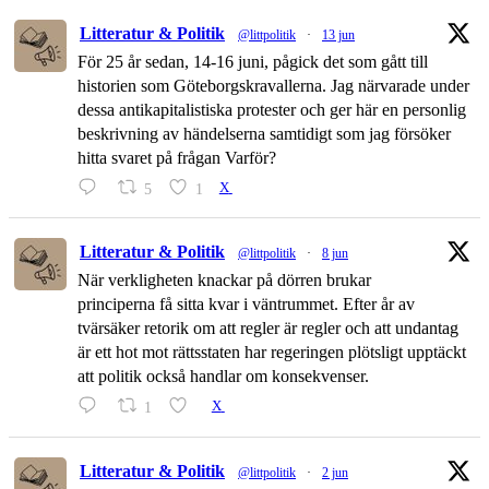
Litteratur & Politik
@littpolitik
·
13 jun
För 25 år sedan, 14-16 juni, pågick det som gått till
historien som Göteborgskravallerna. Jag närvarade under
dessa antikapitalistiska protester och ger här en personlig
beskrivning av händelserna samtidigt som jag försöker
hitta svaret på frågan Varför?
5
1
X
Litteratur & Politik
@littpolitik
·
8 jun
När verkligheten knackar på dörren brukar
principerna få sitta kvar i väntrummet. Efter år av
tvärsäker retorik om att regler är regler och att undantag
är ett hot mot rättsstaten har regeringen plötsligt upptäckt
att politik också handlar om konsekvenser.
1
X
Litteratur & Politik
@littpolitik
·
2 jun