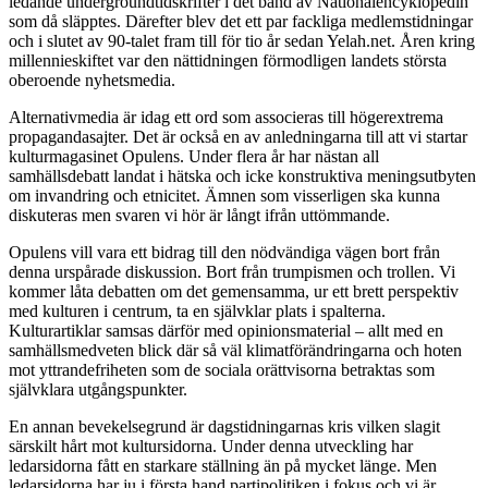
ledande undergroundtidskrifter i det band av Nationalencyklopedin
som då släpptes. Därefter blev det ett par fackliga medlemstidningar
och i slutet av 90-talet fram till för tio år sedan Yelah.net. Åren kring
millennieskiftet var den nättidningen förmodligen landets största
oberoende nyhetsmedia.
Alternativmedia är idag ett ord som associeras till högerextrema
propagandasajter. Det är också en av anledningarna till att vi startar
kulturmagasinet Opulens. Under flera år har nästan all
samhällsdebatt landat i hätska och icke konstruktiva meningsutbyten
om invandring och etnicitet. Ämnen som visserligen ska kunna
diskuteras men svaren vi hör är långt ifrån uttömmande.
Opulens vill vara ett bidrag till den nödvändiga vägen bort från
denna urspårade diskussion. Bort från trumpismen och trollen. Vi
kommer låta debatten om det gemensamma, ur ett brett perspektiv
med kulturen i centrum, ta en självklar plats i spalterna.
Kulturartiklar samsas därför med opinionsmaterial – allt med en
samhällsmedveten blick där så väl klimatförändringarna och hoten
mot yttrandefriheten som de sociala orättvisorna betraktas som
självklara utgångspunkter.
En annan bevekelsegrund är dagstidningarnas kris vilken slagit
särskilt hårt mot kultursidorna. Under denna utveckling har
ledarsidorna fått en starkare ställning än på mycket länge. Men
ledarsidorna har ju i första hand partipolitiken i fokus och vi är