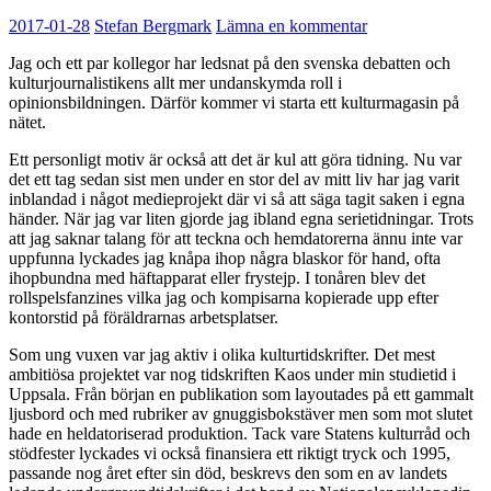
2017-01-28
Stefan Bergmark
Lämna en kommentar
Jag och ett par kollegor har ledsnat på den svenska debatten och
kulturjournalistikens allt mer undanskymda roll i
opinionsbildningen. Därför kommer vi starta ett kulturmagasin på
nätet.
Ett personligt motiv är också att det är kul att göra tidning. Nu var
det ett tag sedan sist men under en stor del av mitt liv har jag varit
inblandad i något medieprojekt där vi så att säga tagit saken i egna
händer. När jag var liten gjorde jag ibland egna serietidningar. Trots
att jag saknar talang för att teckna och hemdatorerna ännu inte var
uppfunna lyckades jag knåpa ihop några blaskor för hand, ofta
ihopbundna med häftapparat eller frystejp. I tonåren blev det
rollspelsfanzines vilka jag och kompisarna kopierade upp efter
kontorstid på föräldrarnas arbetsplatser.
Som ung vuxen var jag aktiv i olika kulturtidskrifter. Det mest
ambitiösa projektet var nog tidskriften Kaos under min studietid i
Uppsala. Från början en publikation som layoutades på ett gammalt
ljusbord och med rubriker av gnuggisbokstäver men som mot slutet
hade en heldatoriserad produktion. Tack vare Statens kulturråd och
stödfester lyckades vi också finansiera ett riktigt tryck och 1995,
passande nog året efter sin död, beskrevs den som en av landets