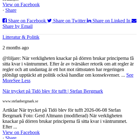
View on Facebook
·
Share
Share on Facebook
Share on Twitter
Share on Linked In
Share by Email
Litteratur & Politik
2 months ago
@följare: När verkligheten knackar på dörren brukar principerna få
sitta kvar i väntrummet. Efter år av tvärsäker retorik om att regler är
regler och att undantag är ett hot mot rättsstaten har regeringen
plötsligt upptäckt att politik också handlar om konsekvenser.
...
See
More
See Less
När trycket på Tidö blev för tufft | Stefan Bergmark
www.stefanbergmark.se
Artiklar När trycket på Tidö blev för tufft 2026-06-08 Stefan
Bergmark Foto: Gerd Altmann (modifierad) När verkligheten
knackar på dörren brukar principerna få sitta kvar i väntrummet.
Efter ...
View on Facebook
·
Share