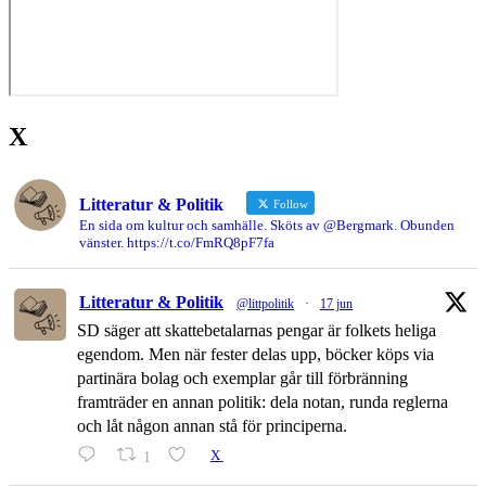
X
Litteratur & Politik
Follow
En sida om kultur och samhälle. Sköts av @Bergmark. Obunden
vänster. https://t.co/FmRQ8pF7fa
Litteratur & Politik
@littpolitik
·
17 jun
SD säger att skattebetalarnas pengar är folkets heliga
egendom. Men när fester delas upp, böcker köps via
partinära bolag och exemplar går till förbränning
framträder en annan politik: dela notan, runda reglerna
och låt någon annan stå för principerna.
1
X