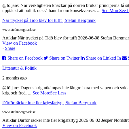
@följare: När verkligheten knackar på dörren brukar principerna få sitta
upptäckt att politik också handlar om konsekvenser.
...
See More
See 
När trycket på Tidö blev för tufft | Stefan Bergmark
www.stefanbergmark.se
Artiklar När trycket på Tidö blev för tufft 2026-06-08 Stefan Bergmar
View on Facebook
·
Share
Share on Facebook
Share on Twitter
Share on Linked In
Litteratur & Politik
2 months ago
@följare: Dagens krig utkämpas inte längre bara med vapen och soldat
krig och fred.
...
See More
See Less
Därför räcker inte fler krigsfartyg | Stefan Bergmark
www.stefanbergmark.se
Artiklar Därför räcker inte fler krigsfartyg 2026-06-02 Jesper Nordstr
View on Facebook