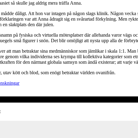
siet så skulle jag aldrig mera träffa Anna.
na mådde dåligt. Att hon var intagen på någon slags klinik. Någon vecka 
förklaringen var att Anna ådragit sig en svårartad förkylning. Men ryktet
en slaktplats den där julen.
namn på fysiska och virtuella mötesplatser där allehanda varor vägs och
egels små figurer i snön. Det blir omöjligt att nysta upp alla de förbry
ver att man betraktar sina medmänniskor som jämlikar i skala 1:1. Man b
enom vilka individerna ses krympa till kollektiva kategorier som etnici
aften för den närmast globala samsyn som ändå existerar; att varje värn
utav kött och blod, som enögt betraktar världen ovanifrån.
nskningar
: