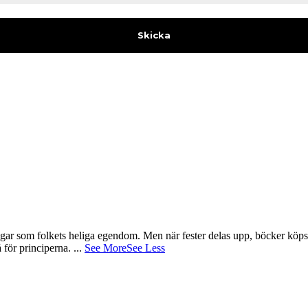
gar som folkets heliga egendom. Men när fester delas upp, böcker köps 
å för principerna.
...
See More
See Less