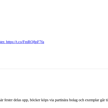
ter. https://t.co/FmRQ8pF7fa
r fester delas upp, böcker köps via partinära bolag och exemplar går til