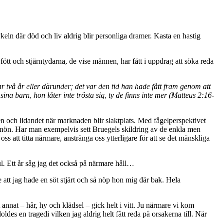
ln där död och liv aldrig blir personliga dramer. Kasta en hastig
ött och stjärntydarna, de vise männen, har fått i uppdrag att söka reda
 två år eller därunder; det var den tid han hade fått fram genom att
a barn, hon låter inte trösta sig, ty de finns inte mer (Matteus 2:16-
n och lidandet när marknaden blir slaktplats. Med fågelperspektivet
 snön. Har man exempelvis sett Bruegels skildring av de enkla men
ss att titta närmare, anstränga oss ytterligare för att se det mänskliga
l. Ett år såg jag det också på närmare håll…
 att jag hade en söt stjärt och så nöp hon mig där bak. Hela
nnat – hår, hy och klädsel – gick helt i vitt. Ju närmare vi kom
es en tragedi vilken jag aldrig helt fått reda på orsakerna till. När