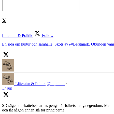
X
Litteratur & Politik
Follow
En sida om kultur och samhälle. Sköts av @Bergmark. Obunden väns
Litteratur & Politik
@littpolitik
·
17 jun
SD säger att skattebetalarnas pengar är folkets heliga egendom. Men nä
och låt någon annan stå för principerna.