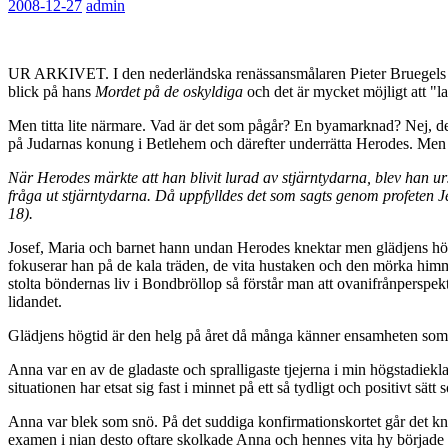
2008-12-27
admin
UR ARKIVET. I den nederländska renässansmålaren Pieter Bruegels natur
blick på hans
Mordet på de oskyldiga
och det är mycket möjligt att "l
Men titta lite närmare. Vad är det som pågår? En byamarknad? Nej, det 
på Judarnas konung i Betlehem och därefter underrätta Herodes. Men de
När Herodes märkte att han blivit lurad av stjärntydarna, blev han u
fråga ut stjärntydarna. Då uppfylldes det som sagts genom profeten Je
18).
Josef, Maria och barnet hann undan Herodes knektar men glädjens högti
fokuserar han på de kala träden, de vita hustaken och den mörka himm
stolta böndernas liv i Bondbröllop så förstår man att ovanifrånperspektiv
lidandet.
Glädjens högtid är den helg på året då många känner ensamheten som st
Anna var en av de gladaste och spralligaste tjejerna i min högstadiekl
situationen har etsat sig fast i minnet på ett så tydligt och positivt sät
Anna var blek som snö. På det suddiga konfirmationskortet går det knap
examen i nian desto oftare skolkade Anna och hennes vita hy började nu 