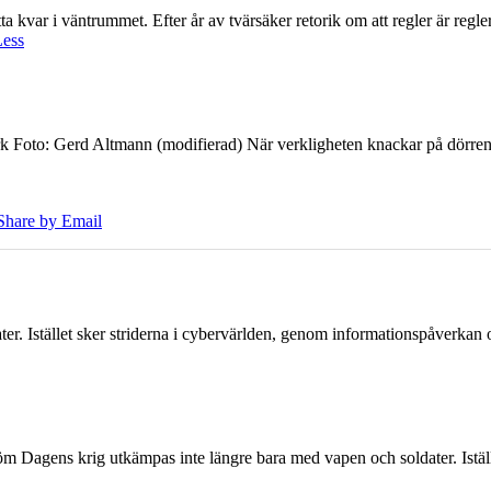
 kvar i väntrummet. Efter år av tvärsäker retorik om att regler är regler 
Less
k Foto: Gerd Altmann (modifierad) När verkligheten knackar på dörren br
Share by Email
er. Istället sker striderna i cybervärlden, genom informationspåverka
öm Dagens krig utkämpas inte längre bara med vapen och soldater. Iställ