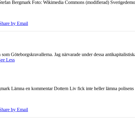
7 Stefan Bergmark Foto: Wikimedia Commons (modifierad) Sverigedemokra
Share by Email
ien som Göteborgskravallerna. Jag närvarade under dessa antikapitalistis
ee Less
ark Lämna en kommentar Dottern Liv fick inte heller lämna polisens om
Share by Email