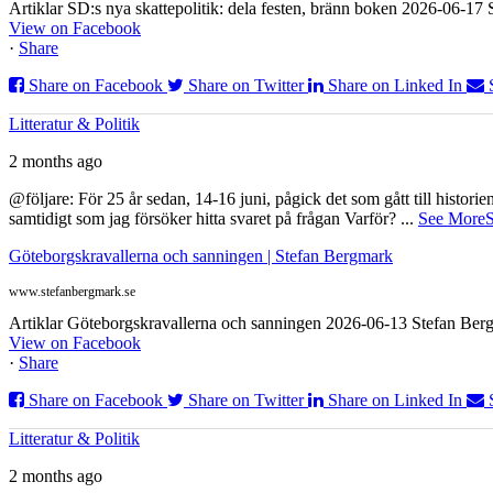
Artiklar SD:s nya skattepolitik: dela festen, bränn boken 2026-06-1
View on Facebook
·
Share
Share on Facebook
Share on Twitter
Share on Linked In
Litteratur & Politik
2 months ago
@följare: För 25 år sedan, 14-16 juni, pågick det som gått till histor
samtidigt som jag försöker hitta svaret på frågan Varför?
...
See More
S
Göteborgskravallerna och sanningen | Stefan Bergmark
www.stefanbergmark.se
Artiklar Göteborgskravallerna och sanningen 2026-06-13 Stefan Bergm
View on Facebook
·
Share
Share on Facebook
Share on Twitter
Share on Linked In
Litteratur & Politik
2 months ago