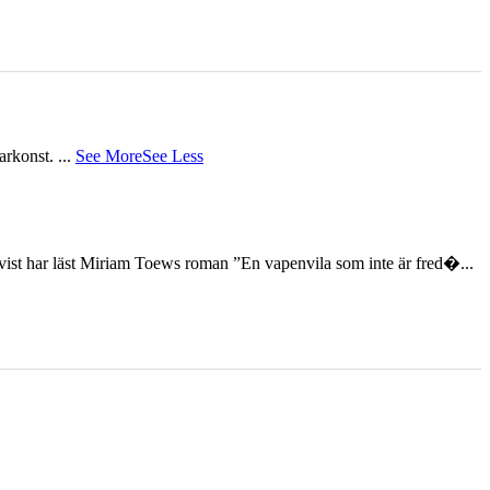
tarkonst.
...
See More
See Less
st har läst Miriam Toews roman ”En vapenvila som inte är fred�...