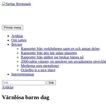
Stefan Bergmark
Sök
Hoppa
Primär meny
till
innehåll
Artiklar
Om sajten
Böcker
Rapporter från verkligheten samt en och annan dröm
Rapporter från den här sidan planeten
Rapporter från ställen jag brukar hänga på
2000-talets vänster, en antologi om socialismens utveckli
Medierna som megafoner
Ockelbo is a nice place
Internetgrannar
Sök
efter:
Artiklar
Värnlösa barns dag