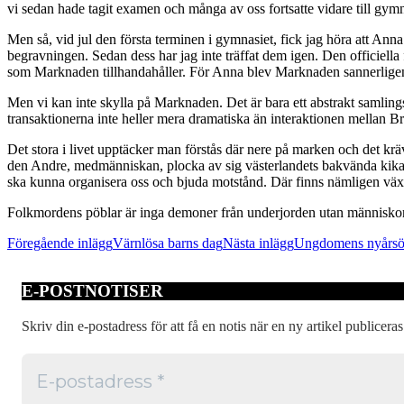
vi sedan hade tagit examen och många av oss fortsatte vidare till gymna
Men så, vid jul den första terminen i gymnasiet, fick jag höra att An
begravningen. Sedan dess har jag inte träffat dem igen. Den officiella 
som Marknaden tillhandahåller. För Anna blev Marknaden sannerligen 
Men vi kan inte skylla på Marknaden. Det är bara ett abstrakt samlings
transaktionerna inte heller mera dramatiska än interaktionen mellan Bru
Det stora i livet upptäcker man förstås där nere på marken och det krä
den Andre, medmänniskan, plocka av sig västerlandets bakvända kikare g
ska kunna organisera oss och bjuda motstånd. Där finns nämligen växtkr
Folkmordens pöblar är inga demoner från underjorden utan människor, 
Inläggsnavigering
Föregående inlägg
Värnlösa barns dag
Nästa inlägg
Ungdomens nyårsö
E-POSTNOTISER
Skriv din e-postadress för att få en notis när en ny artikel publiceras