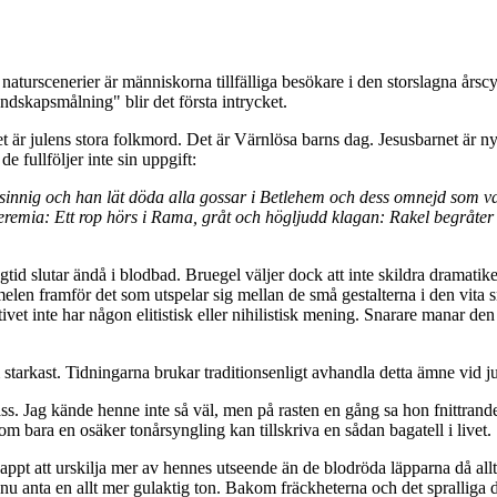
scenerier är människorna tillfälliga besökare i den storslagna årscyke
andskapsmålning" blir det första intrycket.
är julens stora folkmord. Det är Värnlösa barns dag. Jesusbarnet är nyf
 fullföljer inte sin uppgift:
rsinnig och han lät döda alla gossar i Betlehem och dess omnejd som var
remia: Ett rop hörs i Rama, gråt och högljudd klagan: Rakel begråter sin
d slutar ändå i blodbad. Bruegel väljer dock att inte skildra dramatike
elen framför det som utspelar sig mellan de små gestalterna i den vita
et inte har någon elitistisk eller nihilistisk mening. Snarare manar den o
arkast. Tidningarna brukar traditionsenligt avhandla detta ämne vid ju
ass. Jag kände henne inte så väl, men på rasten en gång sa hon fnittrande
t som bara en osäker tonårsyngling kan tillskriva en sådan bagatell i livet.
pt att urskilja mer av hennes utseende än de blodröda läpparna då allt a
anta en allt mer gulaktig ton. Bakom fräckheterna och det spralliga dold