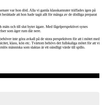
senare var hon död. Alla vi gamla klasskamrater träffades igen på
 berättade att hon hade tagit allt för många av de dödliga preparat
 mäts och till slut byter ägare. Med fågelperspektivet synes
telser som äger rum där nere.
ehöver inte göra avkall på de stora perspektiven för att i mötet med
tet, klass, kön etc. Tvärtom behövs det fullskaliga mötet för att vi
lös människa som slaktas är ett oändligt värde till spillo.