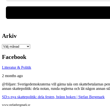
Arkiv
Arkiv
Facebook
Litteratur & Politik
2 months ago
@följare: Sverigedemokraterna vill gärna tala om skattebetalarnas pen
annan skattepolitik: dela notan, runda reglerna och låt någon annan st
SD:s nya skattepolitik: dela festen, bränn boken | Stefan Bergmark
www.stefanbergmark.se